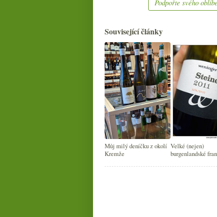
Podpořte svého oblíbe
Související články
Můj milý deníčku z okolí
Velké (nejen)
Kremže
burgenlandské fra
2011