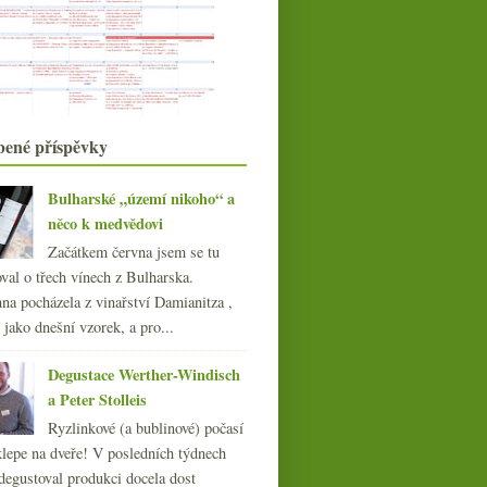
Krupobití, národní sommelier ČR,
ISBN pro vína
3/4 Cabernet Moravia a fajn
Blaufränkisch
Valpolicella od Scriani
srpna
(16)
►
července
(10)
bené příspěvky
►
června
(22)
►
května
(22)
►
Bulharské „území nikoho“ a
dubna
(19)
►
něco k medvědovi
března
(22)
►
Začátkem června jsem se tu
února
(15)
►
val o třech vínech z Bulharska.
ledna
(21)
►
na pocházela z vinařství Damianitza ,
021
ě jako dnešní vzorek, a pro...
(239)
Ryzlink, Frankovka a
Veltlín z potoka
020
(239)
Degustace Werther-Windisch
019
(238)
a Peter Stolleis
018
(240)
Ryzlinkové (a bublinové) počasí
017
(240)
klepe na dveře! V posledních týdnech
016
(250)
degustoval produkci docela dost
015
(251)