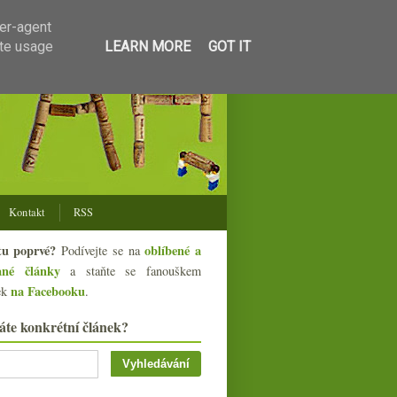
ser-agent
ate usage
LEARN MORE
GOT IT
Kontakt
RSS
tu poprvé?
oblíbené a
Podívejte se na
ané články
a staňte se fanouškem
na Facebooku
ek
.
áte konkrétní článek?