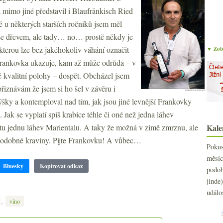
a mimo jiné představil i Blaufränkisch Ried
 u některých starších ročníků jsem měl
 se dřevem, ale tady… no… prostě někdy je
kterou lze bez jakéhokoliv váhání označit
▼ Zobr
 Frankovka ukazuje, kam až může odrůda – v
 kvalitní polohy – dospět. Obcházel jsem
řiznávám že jsem si ho šel v závěru i
šky a kontemploval nad tím, jak jsou jiné levnější Frankovky
Jak se vyplatí spíš krabice téhle či oné než jedna láhev
 tu jednu láhev Marientalu. A taky že možná v zimě zmrznu, ale
Kale
 podobné kraviny. Pijte Frankovku! A vůbec…
Poku
měs
Bluesky
Kopírovat odkaz
podo
jind
událo
,
víno