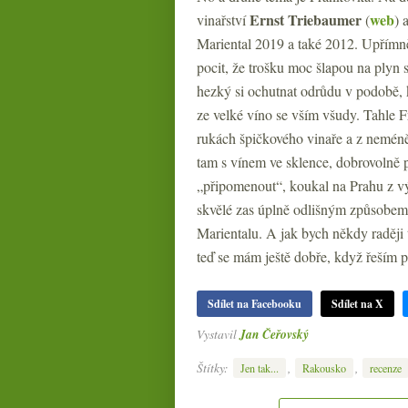
Ernst Triebaumer
web
vinařství
(
) 
Mariental 2019 a také 2012. Upřímně
pocit, že trošku moc šlapou na plyn
hezký si ochutnat odrůdu v podobě, 
ze velké víno se vším všudy. Tahle
rukách špičkového vinaře a z neméně
tam s vínem ve sklence, dobrovolně p
„připomenout“, koukal na Prahu z vý
skvělé zas úplně odlišným způsobem. 
Marientalu. A jak bych někdy raději
teď se mám ještě dobře, když řeším
Sdílet na Facebooku
Sdílet na X
Vystavil
Jan Čeřovský
Štítky:
,
,
Jen tak...
Rakousko
recenze