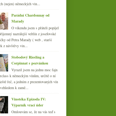
ch (nejen) německých vin...
014
(254)
013
(249)
Parádní Chardonnay od
012
(254)
Marady
011
(252)
O víkendu jsem s přáteli popíjel
010
(249)
říjemný nazrálejší veltlín z josefovské
009
(249)
čky od Petra Marady ( web , starší
008
(270)
ek z návštěvy vin...
007
(108)
Stobodový Riesling a
Corpinnat s pozvánkou
Vyrazil jsem na jednu moc fajn
rclass k německým vínům, určitě o ní
ještě řeč, a jedním z prezentovaných vín
 vzhledem k zamě...
Vinotéka Epizoda IV:
Výparník vrací úder
Omlouvám se, že na vás teď s