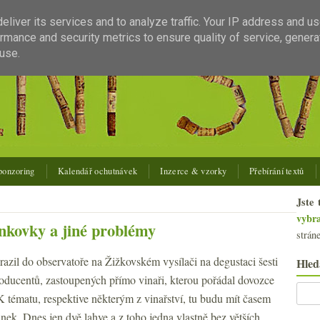
liver its services and to analyze traffic. Your IP address and u
rmance and security metrics to ensure quality of service, gener
use.
ponzoring
Kalendář ochutnávek
Inzerce & vzorky
Přebírání textů
Jste 
vybr
ankovky a jiné problémy
strán
azil do observatoře na Žižkovském vysílači na degustaci šesti
Hled
oducentů, zastoupených přímo vinaři, kterou pořádal dovozce
K tématu, respektive některým z vinařství, tu budu mít časem
nek. Dnes jen dvě lahve a z toho jedna vlastně bez větších