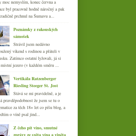
y moc nemyslím, konec června a
nce byl pracovně hodně náročný a pak
tradičně prchnul na Šumavu a...
Poznámky z rakouských
sámošek
Strávil jsem nedávno
oužený víkend s rodinou a přáteli v
sku. Zatímco ostatní lyžovali, já si
 místní jezero (v každém směru ...
Vertikála Ratzenberger
Riesling Steeger St. Jost
Stává se mi pravidelně, a je
á pravděpodobnost že jsem se tu o
ematice za těch 18+ let co píšu blog, a
dtím o víně psal jind...
Z čeho pít víno, smutné
zprávy ze světa vína a viněta