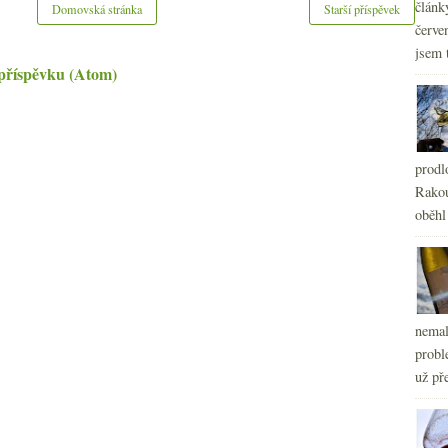
článk
Domovská stránka
Starší příspěvek
červe
jsem 
příspěvku (Atom)
prodl
Rakou
oběhl
nemal
probl
už pře