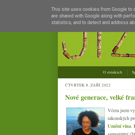
This site uses cookies from Google to de
are shared with Google along with perfo
statistics, and to detect and address ab
O stránkách
S
ČTVRTEK 8. ZÁŘÍ 2022
Nové generace, velké fr
Včera jsem vyr
rakouských pr
Umění vína
. 
samostatný člá