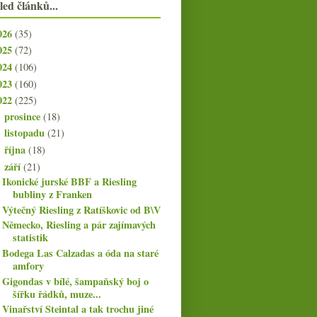
led článků...
026
(35)
025
(72)
024
(106)
023
(160)
022
(225)
prosince
(18)
►
listopadu
(21)
►
října
(18)
►
září
(21)
▼
Ikonické jurské BBF a Riesling
bubliny z Franken
Výtečný Riesling z Ratíškovic od B\V
Německo, Riesling a pár zajímavých
statistik
Bodega Las Calzadas a óda na staré
amfory
Gigondas v bílé, šampaňský boj o
šířku řádků, muze...
Vinařství Steintal a tak trochu jiné