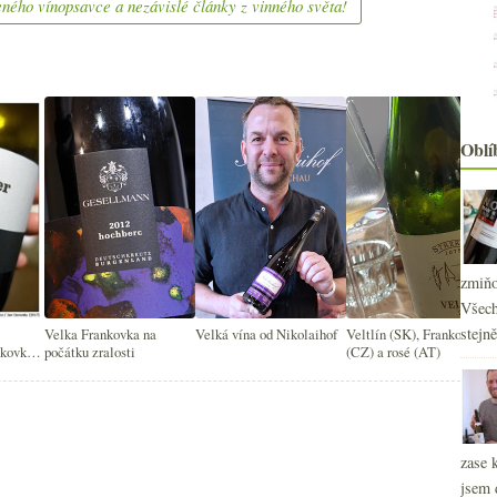
ného vínopsavce a nezávislé články z vinného světa!
Oblí
zmiňo
Všech
2
stejn
Velka Frankovka na
Velká vína od Nikolaihof
Veltlín (SK), Frankovka
►
nkovky
počátku zralosti
(CZ) a rosé (AT)
2
►
2
►
2
►
2
►
zase 
2
►
jsem 
2
►