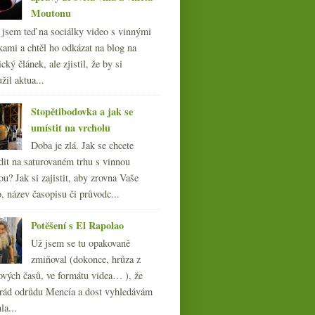
Moutonu
l jsem teď na sociálky video s vinnými
kami a chtěl ho odkázat na blog na
cký článek, ale zjistil, že by si
žil aktua...
Stopětibodovka a jak se
umístit na vrcholu
Doba je zlá. Jak se chcete
dit na saturovaném trhu s vinnou
ou? Jak si zajistit, aby zrovna Vaše
, název časopisu či průvodc...
Potěšení s El Rapolao
Už jsem se tu opakovaně
zmiňoval (dokonce, hrůza z
ových časů, ve formátu videa… ), že
ád odrůdu Mencía a dost vyhledávám
la...