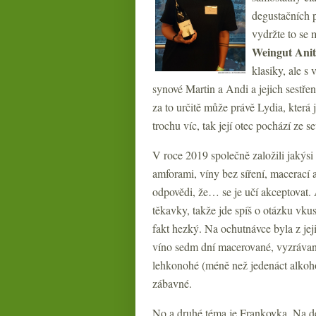
degustačních 
vydržte to se
Weingut Anit
klasiky, ale s
synové Martin a Andi a jejich sestřen
za to určitě může právě Lydia, která 
trochu víc, tak její otec pochází ze
V roce 2019 společně založili jakýsi 
amforami, víny bez síření, macerací a
odpovědi, že… se je učí akceptovat. A
těkavky, takže jde spíš o otázku vku
fakt hezký. Na ochutnávce byla z je
víno sedm dní macerované, vyzrávané 
lehkonohé (méně než jedenáct alkohol
zábavné.
No a druhé téma je Frankovka. Na de