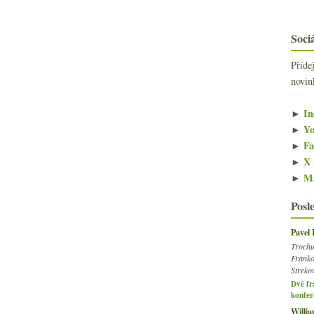
Sociá
Přide
novin
►
In
►
Yo
►
Fa
►
X 
►
Ma
Posl
Pavel
Trochu
Franko
Streko
Dvě fr
konfer
Willi