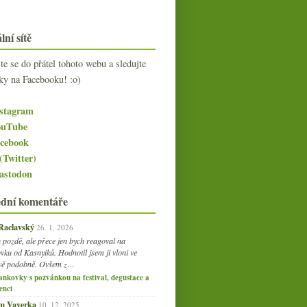
lní sítě
jte se do přátel tohoto webu a sledujte
ky na Facebooku! :o)
stagram
uTube
cebook
(Twitter)
stodon
ední komentáře
 Raclavský
26. 1. 2026
 pozdě, ale přece jen bych reagoval na
vku od Kasnyiků. Hodnotil jsem ji vloni ve
vě podobně. Ovšem z…
ankovky s pozvánkou na festival, degustace a
enci
am Vaverka
10. 12. 2025