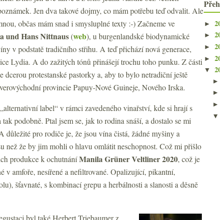
Přeh
poznámek. Jen dva takové dojmy, co mám potřebu teď odvalit. Ale
2
 mnou, občas mám snad i smysluplné texty :-) Začneme ve
►
2
a und Hans Nittnaus
web
(
), u burgenlandské biodynamické
►
2
►
 víny v podstatě tradičního střihu. A teď přichází nová generace,
2
►
ice Lydia. A do zažitých tónů přinášejí trochu toho punku. Z části
2
▼
je dcerou protestanské pastorky a, aby to bylo netradiční ještě
 severovýchodní provincie Papuy-Nové Guineje, Nového Irska.
„alternativní label“ v rámci zavedeného vinařství, kde si hrají s
 tak podobně. Ptal jsem se, jak to rodina snáší, a dostalo se mi
 důležité pro rodiče je, že jsou vína čistá, žádné myšiny a
su než že by jim mohli o hlavu omlátit neschopnost. Což mi přišlo
Manila Grüner Veltliner 2020
jich produkce k ochutnání
, což je
v amfoře, nesířené a nefiltrované. Opalizující, pikantní,
u), šťavnaté, s kombinací grepu a herbálnosti a slanosti a děsně
gustaci byl také Herbert Triebaumer z