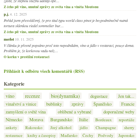
zjistil, že stejnou službu udělají opě…
Z čeho pít víno, smutné zprávy ze světa vína a viněta Moutonu
p.j.
4. 12. 2025
Pořád jsem přesvědčený, že pro titul typu world class pinot je bezpodmínečně nutná
tortura sklenkou riedel sommelier bur…
Z čeho pít víno, smutné zprávy ze světa vína a viněta Moutonu
merlot
10. 11. 2025
V článku je přesně popsáno proč toto nepodnikám, víno a jídlo v restaraci, pouze doma.
Problém je, že korkovou vadu nelz…
O korku v prestižní restauraci
Přihlásit k odběru všech komentářů (RSS)
Kategorie
víno
recenze
bio(dynamika)
degustace
Jen tak...
vinařství a vinice
bublinky
zprávy
Španělsko
Francie
zamyšlení o světě vína
oblíbené a vybrané
doporučené weby
Německo
Morava
Burgundsko
Itálie
Bordeaux
reportáže
ankety
Rakousko
Jiný alkohol
jídlo
Champagne
sherry
restaurace
knihy a časopisy
Maďarsko
Čechy
Podvody
Japonsko