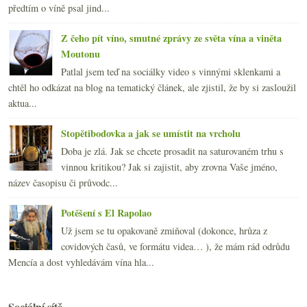
předtím o víně psal jind...
Z čeho pít víno, smutné zprávy ze světa vína a viněta
Moutonu
Patlal jsem teď na sociálky video s vinnými sklenkami a
chtěl ho odkázat na blog na tematický článek, ale zjistil, že by si zasloužil
aktua...
Stopětibodovka a jak se umístit na vrcholu
Doba je zlá. Jak se chcete prosadit na saturovaném trhu s
vinnou kritikou? Jak si zajistit, aby zrovna Vaše jméno,
název časopisu či průvodc...
Potěšení s El Rapolao
Už jsem se tu opakovaně zmiňoval (dokonce, hrůza z
covidových časů, ve formátu videa… ), že mám rád odrůdu
Mencía a dost vyhledávám vína hla...
Sociální sítě