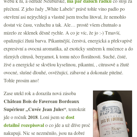
má pár dalších řádků
webu k ní, a odrůdě Neuburské,
co stojí za
přečtení. Z jeho řady „White Labels“ právě tohle víno padlo po
otevření asi nejrychleji a vlastně jsem trochu litoval, že nemohlo
dostat víc času, vzduchu a tak. Ale… prostě všem chutnalo a
mizelo ze sklenek děsně rychle. A co je víc, že jo :-) Tmavší,
opalizující žlutá barva. Pikantnější, čerstvá, energická a překvapivě
expresivní a ovocná aromatika, až exoticky směrem k mučence a do
různých citrusů, bergamot, k tomu něco florálnosti. Suché, čisté,
živé a energické se skvělou kyselinou, pikantní, , citrusově a žlutě
ovocné, slušné dlouhé, osvěžující, zábavné a dokonale pitelné.
Tohle prosím ano!
Zase utekl rok a dorazila nová zásoba
Château Bois de Favereau Bordeaux
Supérieur „Cuvée Jean Jules“
, tentokrát
2018
dost
jde o ročník
. Loni jsem se
detailně rozepisoval
o co jde a už dříve proč
nakupuji. Nic se nezměnilo, jsou na dobré