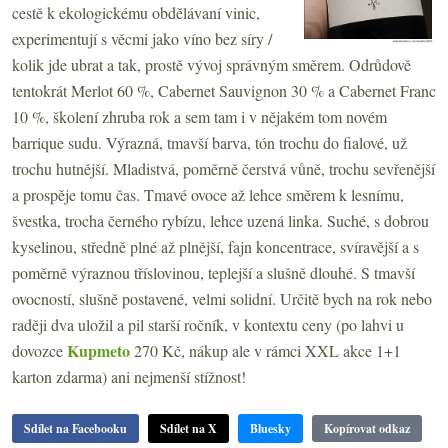
cestě k ekologickému obdělávaní vinic,
experimentují s věcmi jako víno bez síry /
kolik jde ubrat a tak, prostě vývoj správným směrem. Odrůdově
tentokrát Merlot 60 %, Cabernet Sauvignon 30 % a Cabernet Franc
10 %, školení zhruba rok a sem tam i v nějakém tom novém
barrique sudu. Výrazná, tmavší barva, tón trochu do fialové, už
trochu hutnější. Mladistvá, poměrně čerstvá vůně, trochu sevřenější
a prospěje tomu čas. Tmavé ovoce až lehce směrem k lesnímu,
švestka, trocha černého rybízu, lehce uzená linka. Suché, s dobrou
kyselinou, středně plné až plnější, fajn koncentrace, svíravější a s
poměrně výraznou tříslovinou, teplejší a slušně dlouhé. S tmavší
ovocností, slušně postavené, velmi solidní. Určitě bych na rok nebo
raději dva uložil a pil starší ročník, v kontextu ceny (po lahvi u
Kupmeto
dovozce
270 Kč, nákup ale v rámci XXL akce 1+1
karton zdarma) ani nejmenší stížnost!
Sdílet na Facebooku
Sdílet na X
Bluesky
Kopírovat odkaz