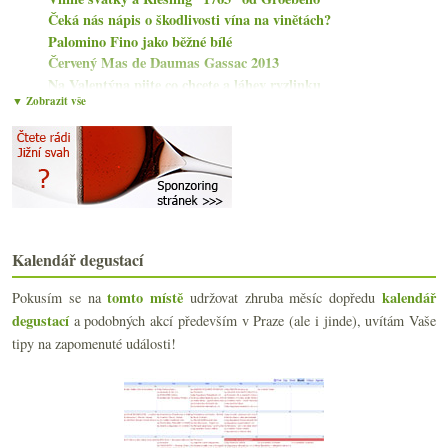
Čeká nás nápis o škodlivosti vína na vinětách?
Palomino Fino jako běžné bílé
Červený Mas de Daumas Gassac 2013
Na Valentýna pijte co chcete a láhev ryzlinku
▼ Zobrazit vše
Ryzlink starých keřů od Nika Weise
Ryzlinkáři pijí světle praženou Keňu! Možná…
Čtyři odrůdy od Barbichona a Jacquesson č. 743
Přísný Riesling z Pfalze a chlastací z Rheingau
„Můj milý deníčku“ o spotřebě vína, degustačních p...
Jodocus Riesling a fajn nesířená Frankovka
Kadarka a mladé frankovky od Heimann & Fiai
3x Barolo od Boschetti Gomba
Kalendář degustací
Nestarcův Troublemaker a nový ročník Favereau
tomto místě
kalendář
Pokusím se na
udržovat zhruba měsíc dopředu
ledna
(21)
►
degustací
a podobných akcí především v Praze (ale i jinde), uvítám Vaše
2021
(239)
►
tipy na zapomenuté události!
2020
(239)
►
2019
(238)
►
2018
(240)
►
2017
(240)
►