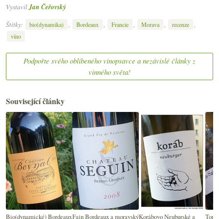
Vystavil
Jan Čeřovský
Štítky:
,
,
,
,
,
bio(dynamika)
Bordeaux
Francie
Morava
recenze
víno
Podpořte svého oblíbeného vínopsavce a nezávislé články z
vinného světa!
Související články
Bio(dynamické) Bordeaux
Fajn Bordeaux a moravský
Korábovo Neuburské a
Top v