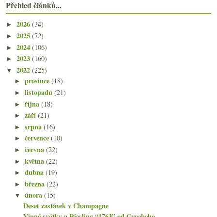
Přehled článků...
2026
(34)
►
2025
(72)
►
2024
(106)
►
2023
(160)
►
2022
(225)
▼
prosince
(18)
►
listopadu
(21)
►
října
(18)
►
září
(21)
►
srpna
(16)
►
července
(10)
►
června
(22)
►
května
(22)
►
dubna
(19)
►
března
(22)
►
února
(15)
▼
Deset zastávek v Champagne
Vinné svátky a Riesling “1763” od Groebeho