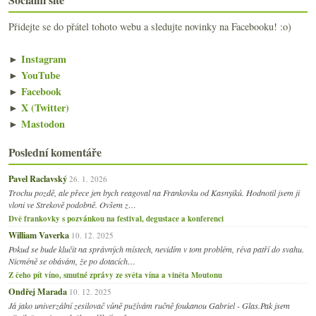
Přidejte se do přátel tohoto webu a sledujte novinky na Facebooku! :o)
►
Instagram
►
YouTube
►
Facebook
►
X (Twitter)
►
Mastodon
Poslední komentáře
Pavel Raclavský
26. 1. 2026
Trochu pozdě, ale přece jen bych reagoval na Frankovku od Kasnyiků. Hodnotil jsem ji
vloni ve Strekově podobně. Ovšem z…
Dvě frankovky s pozvánkou na festival, degustace a konferenci
William Vaverka
10. 12. 2025
Pokud se bude klučit na správných místech, nevidím v tom problém, réva patří do svahu.
Nicméně se obávám, že po dotacích…
Z čeho pít víno, smutné zprávy ze světa vína a viněta Moutonu
Ondřej Marada
10. 12. 2025
Já jako univerzální zesilovač vůně pužívám ručně foukanou Gabriel - Glas.Pak jsem