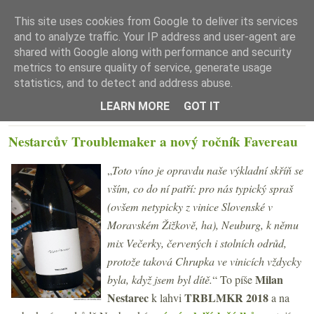
This site uses cookies from Google to deliver its services
and to analyze traffic. Your IP address and user-agent are
shared with Google along with performance and security
metrics to ensure quality of service, generate usage
statistics, and to detect and address abuse.
☰ Menu
LEARN MORE
GOT IT
ÚTERÝ 1. ÚNORA 2022
Nestarcův Troublemaker a nový ročník Favereau
„
Toto víno je opravdu naše výkladní skříň se
vším, co do ní patří: pro nás typický spraš
(ovšem netypicky z vinice Slovenské v
Moravském Žižkově, ha), Neuburg, k němu
mix Večerky, červených i stolních odrůd,
protože taková Chrupka ve vinicích vždycky
Milan
byla, když jsem byl dítě.
“ To píše
Nestarec
TRBLMKR 2018
k lahvi
a na