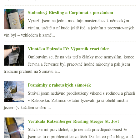
Stobodový Riesling a Corpinnat s pozvánkou
Vyrazil jsem na jednu moc fajn masterclass k německým
vínům, určitě o ní bude ještě řeč, a jedním z prezentovaných
vín byl – vzhledem k zamě...
Vinotéka Epizoda IV: Výparník vrací úder
Omlouvám se, že na vás teď s články moc nemyslím, konec
června a července byl pracovně hodně náročný a pak jsem
tradičně prchnul na Šumavu a...
Poznámky z rakouských sámošek
Strávil jsem nedávno prodloužený víkend s rodinou a přáteli
v Rakousku. Zatímco ostatní lyžovali, já si oběhl místní
jezero (v každém směru ...
Vertikála Ratzenberger Riesling Steeger St. Jost
Stává se mi pravidelně, a je nemalá pravděpodobnost že
jsem se tu o problematice za těch 18+ let co píšu blog, a už