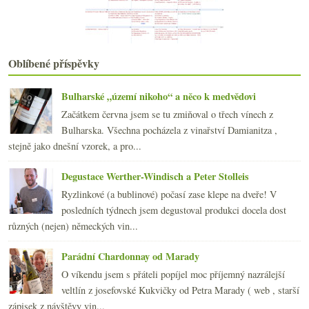
2016
(250)
►
2015
(251)
►
2014
(254)
►
2013
(249)
►
Oblíbené příspěvky
2012
(254)
►
2011
(252)
►
Bulharské „území nikoho“ a něco k medvědovi
2010
(249)
►
Začátkem června jsem se tu zmiňoval o třech vínech z
2009
(249)
►
Bulharska. Všechna pocházela z vinařství Damianitza ,
2008
(270)
►
stejně jako dnešní vzorek, a pro...
2007
(108)
►
Degustace Werther-Windisch a Peter Stolleis
Ryzlinkové (a bublinové) počasí zase klepe na dveře! V
posledních týdnech jsem degustoval produkci docela dost
různých (nejen) německých vin...
Parádní Chardonnay od Marady
O víkendu jsem s přáteli popíjel moc příjemný nazrálejší
veltlín z josefovské Kukvičky od Petra Marady ( web , starší
zápisek z návštěvy vin...