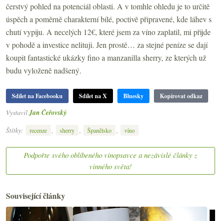
čerstvý pohled na potenciál oblasti. A v tomhle ohledu je to určitě
úspěch a poměrně charakterní bílé, poctivě připravené, kde láhev s
chutí vypiju. A necelých 12€, které jsem za víno zaplatil, mi přijde
v pohodě a investice nelituji. Jen prostě… za stejné peníze se dají
koupit fantastické ukázky fino a manzanilla sherry, ze kterých už
budu vyloženě nadšený.
Sdílet na Facebooku
Sdílet na X
Bluesky
Kopírovat odkaz
Vystavil
Jan Čeřovský
Štítky:
,
,
,
recenze
sherry
Španělsko
víno
Podpořte svého oblíbeného vínopsavce a nezávislé články z
vinného světa!
Související články