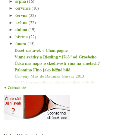
srpna
(16)
►
července
(10)
►
června
(22)
►
května
(22)
►
dubna
(19)
►
března
(22)
►
února
(15)
▼
Deset zastávek v Champagne
Vinné svátky a Riesling “1763” od Groebeho
Čeká nás nápis o škodlivosti vína na vinětách?
Palomino Fino jako běžné bílé
Červený Mas de Daumas Gassac 2013
Na Valentýna pijte co chcete a láhev ryzlinku
▼ Zobrazit vše
Ryzlink starých keřů od Nika Weise
Ryzlinkáři pijí světle praženou Keňu! Možná…
Čtyři odrůdy od Barbichona a Jacquesson č. 743
Přísný Riesling z Pfalze a chlastací z Rheingau
„Můj milý deníčku“ o spotřebě vína, degustačních p...
Jodocus Riesling a fajn nesířená Frankovka
Kadarka a mladé frankovky od Heimann & Fiai
3x Barolo od Boschetti Gomba