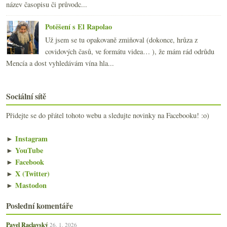
název časopisu či průvodc...
Potěšení s El Rapolao
Už jsem se tu opakovaně zmiňoval (dokonce, hrůza z
covidových časů, ve formátu videa… ), že mám rád odrůdu
Mencía a dost vyhledávám vína hla...
Sociální sítě
Přidejte se do přátel tohoto webu a sledujte novinky na Facebooku! :o)
►
Instagram
►
YouTube
►
Facebook
►
X (Twitter)
►
Mastodon
Poslední komentáře
Pavel Raclavský
26. 1. 2026