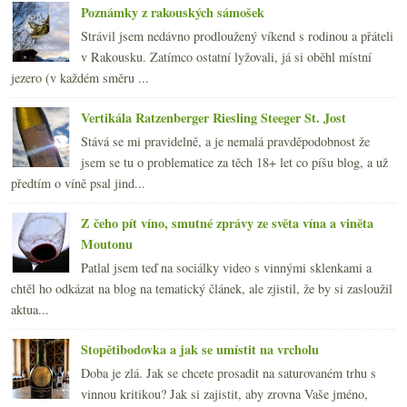
Poznámky z rakouských sámošek
Strávil jsem nedávno prodloužený víkend s rodinou a přáteli
v Rakousku. Zatímco ostatní lyžovali, já si oběhl místní
jezero (v každém směru ...
Vertikála Ratzenberger Riesling Steeger St. Jost
Stává se mi pravidelně, a je nemalá pravděpodobnost že
jsem se tu o problematice za těch 18+ let co píšu blog, a už
předtím o víně psal jind...
Z čeho pít víno, smutné zprávy ze světa vína a viněta
Moutonu
Patlal jsem teď na sociálky video s vinnými sklenkami a
chtěl ho odkázat na blog na tematický článek, ale zjistil, že by si zasloužil
aktua...
Stopětibodovka a jak se umístit na vrcholu
Doba je zlá. Jak se chcete prosadit na saturovaném trhu s
vinnou kritikou? Jak si zajistit, aby zrovna Vaše jméno,