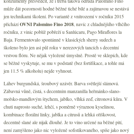
konzumenty přesvědčit, že i třeba taková odrůda Palomino Fino
může dát pozornosti hodné běžné tiché bílé a zajímavou se nestává
jen technikami školení. Po variantě z vnitrozemí v ročníku 2015
OVNI Palomino Fino 2018
přichází
, navíc z chladnějšího vlhčího
ročníku, z vinic poblíž pobřeží u Sanlúcaru, Pago Miraflores la
Baja. Fermentovalo spontánně v klasických sherry sudech a
školeno bylo jen asi půl roku v nerezových tancích s decentní
vrstvou flóru. Ne nějak vyloženě úmyslně. Prostě ve sklepích, kde
se běžně vyskytuje, se mu v podstatě (bez fortifikace, a tohle má
jen 11.5 % alkoholu) nejde vyhnout.
Láhev burgundská, šroubový uzávěr. Barva světlejší slámová.
Zábavná vůně, čistá, s decentním manzanilla heřmánko-slano-
mořsko-mandlovým štychem, jablko, vlhká zeď, citronová kůra. V
chuti naprosto suché, lehčí, s poměrně výraznou kyselinou,
kombinace florální linky, jablka a citrusů a lehká oříškovost,
decentně slané ale nijak dlouhé. Je to víno určené na běžné pití,
není zamýšleno jako nic vyloženě sofistikovaného, spíše jako nový