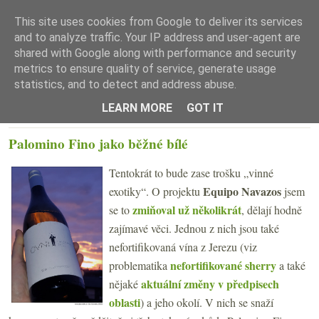
This site uses cookies from Google to deliver its services
and to analyze traffic. Your IP address and user-agent are
shared with Google along with performance and security
metrics to ensure quality of service, generate usage
statistics, and to detect and address abuse.
☰ Menu
LEARN MORE
GOT IT
STŘEDA 16. ÚNORA 2022
Palomino Fino jako běžné bílé
Tentokrát to bude zase trošku „vinné
Equipo Navazos
exotiky“. O projektu
jsem
zmiňoval už několikrát
se to
, dělají hodně
zajímavé věci. Jednou z nich jsou také
nefortifikovaná vína z Jerezu (viz
nefortifikované sherry
problematika
a také
aktuální změny v předpisech
nějaké
oblasti
) a jeho okolí. V nich se snaží