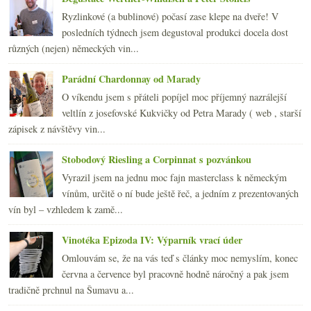
Ryzlinkové (a bublinové) počasí zase klepe na dveře! V
posledních týdnech jsem degustoval produkci docela dost
různých (nejen) německých vin...
Parádní Chardonnay od Marady
O víkendu jsem s přáteli popíjel moc příjemný nazrálejší
veltlín z josefovské Kukvičky od Petra Marady ( web , starší
zápisek z návštěvy vin...
Stobodový Riesling a Corpinnat s pozvánkou
Vyrazil jsem na jednu moc fajn masterclass k německým
vínům, určitě o ní bude ještě řeč, a jedním z prezentovaných
vín byl – vzhledem k zamě...
Vinotéka Epizoda IV: Výparník vrací úder
Omlouvám se, že na vás teď s články moc nemyslím, konec
června a července byl pracovně hodně náročný a pak jsem
tradičně prchnul na Šumavu a...