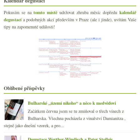
Kalendář degustací
Nestarcův Troublemaker a nový ročník Favereau
tomto místě
kalendář
Pokusím se na
udržovat zhruba měsíc dopředu
ledna
(21)
►
degustací
a podobných akcí především v Praze (ale i jinde), uvítám Vaše
2021
(239)
►
tipy na zapomenuté události!
2020
(239)
►
2019
(238)
►
2018
(240)
►
2017
(240)
►
2016
(250)
►
2015
(251)
►
2014
(254)
►
2013
(249)
►
Oblíbené příspěvky
2012
(254)
►
2011
(252)
►
Bulharské „území nikoho“ a něco k medvědovi
2010
(249)
►
Začátkem června jsem se tu zmiňoval o třech vínech z
2009
(249)
►
Bulharska. Všechna pocházela z vinařství Damianitza ,
2008
(270)
►
stejně jako dnešní vzorek, a pro...
2007
(108)
►
Degustace Werther-Windisch a Peter Stolleis