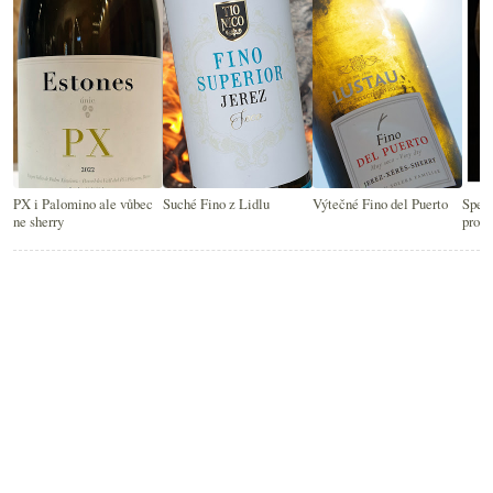
PX i Palomino ale vůbec
Suché Fino z Lidlu
Výtečné Fino del Puerto
Speci
ne sherry
prod