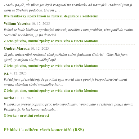
Trochu pozdě, ale přece jen bych reagoval na Frankovku od Kasnyiků. Hodnotil jsem ji
vloni ve Strekově podobně. Ovšem z…
Dvě frankovky s pozvánkou na festival, degustace a konferenci
William Vaverka
10. 12. 2025
Pokud se bude klučit na správných místech, nevidím v tom problém, réva patří do svahu.
Nicméně se obávám, že po dotacích…
Z čeho pít víno, smutné zprávy ze světa vína a viněta Moutonu
Ondřej Marada
10. 12. 2025
Já jako univerzální zesilovač vůně pužívám ručně foukanou Gabriel - Glas.Pak jsem
zjistil, že stejnou službu udělají opě…
Z čeho pít víno, smutné zprávy ze světa vína a viněta Moutonu
p.j.
4. 12. 2025
Pořád jsem přesvědčený, že pro titul typu world class pinot je bezpodmínečně nutná
tortura sklenkou riedel sommelier bur…
Z čeho pít víno, smutné zprávy ze světa vína a viněta Moutonu
merlot
10. 11. 2025
V článku je přesně popsáno proč toto nepodnikám, víno a jídlo v restaraci, pouze doma.
Problém je, že korkovou vadu nelz…
O korku v prestižní restauraci
Přihlásit k odběru všech komentářů (RSS)