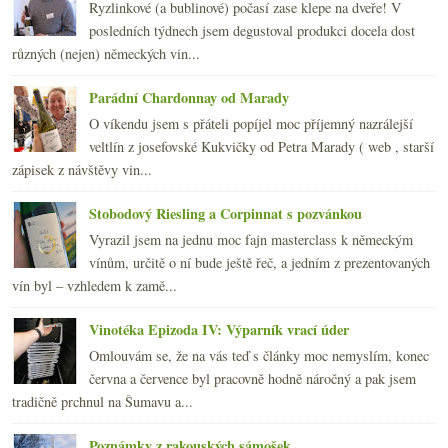
Ryzlinkové (a bublinové) počasí zase klepe na dveře! V
2011
(252)
►
posledních týdnech jsem degustoval produkci docela dost
2010
(249)
►
různých (nejen) německých vin...
2009
(249)
►
2008
(270)
►
Parádní Chardonnay od Marady
2007
(108)
►
O víkendu jsem s přáteli popíjel moc příjemný nazrálejší
veltlín z josefovské Kukvičky od Petra Marady ( web , starší
zápisek z návštěvy vin...
Stobodový Riesling a Corpinnat s pozvánkou
Vyrazil jsem na jednu moc fajn masterclass k německým
vínům, určitě o ní bude ještě řeč, a jedním z prezentovaných
vín byl – vzhledem k zamě...
Vinotéka Epizoda IV: Výparník vrací úder
Omlouvám se, že na vás teď s články moc nemyslím, konec
června a července byl pracovně hodně náročný a pak jsem
tradičně prchnul na Šumavu a...
Poznámky z rakouských sámošek