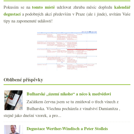
Výtečné rosé a dvakrát povedená bio cava
tomto místě
kalendář
Pokusím se na
udržovat zhruba měsíc dopředu
Nejvyšší vinice, Nyetimber prestižní, naturálno au...
degustací
a podobných akcí především v Praze (ale i jinde), uvítám Vaše
Bordeauxské naturálno Château Le Puy
tipy na zapomenuté události!
Egerský Pinot & Lidl Pinot od Michlovského
září
(19)
►
srpna
(19)
►
července
(18)
►
června
(20)
►
května
(19)
►
dubna
(19)
►
března
(21)
►
Oblíbené příspěvky
února
(20)
►
ledna
(22)
►
Bulharské „území nikoho“ a něco k medvědovi
2017
(240)
►
Začátkem června jsem se tu zmiňoval o třech vínech z
2016
(250)
►
Bulharska. Všechna pocházela z vinařství Damianitza ,
2015
(251)
►
stejně jako dnešní vzorek, a pro...
2014
(254)
►
2013
(249)
►
Degustace Werther-Windisch a Peter Stolleis
2012
(254)
►