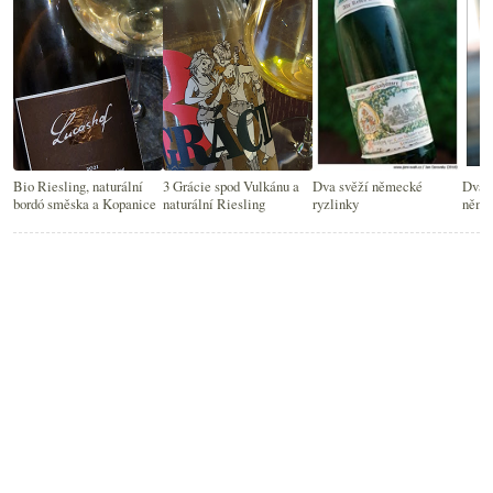
Bio Riesling, naturální
3 Grácie spod Vulkánu a
Dva svěží německé
Dva 
bordó směska a Kopanice
naturální Riesling
ryzlinky
něme