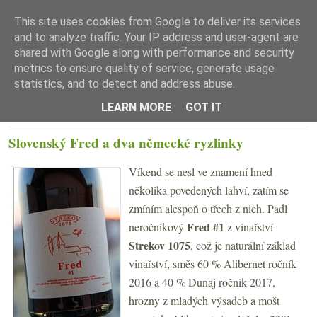
This site uses cookies from Google to deliver its services
and to analyze traffic. Your IP address and user-agent are
shared with Google along with performance and security
metrics to ensure quality of service, generate usage
statistics, and to detect and address abuse.
☰ Menu
LEARN MORE
GOT IT
PONDĚLÍ 15. ŘÍJNA 2018
Slovenský Fred a dva německé ryzlinky
Víkend se nesl ve znamení hned
několika povedených lahví, zatím se
zmíním alespoň o třech z nich. Padl
Fred #1
neročníkový
z vinařství
Strekov 1075
, což je naturální základ
vinařství, směs 60 % Alibernet ročník
2016 a 40 % Dunaj ročník 2017,
hrozny z mladých výsadeb a mošt