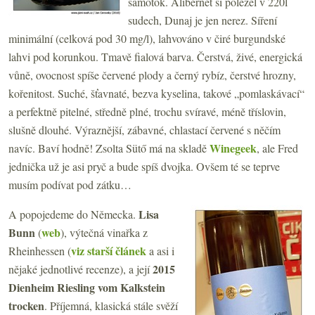
samotok. Alibernet si poležel v 220l
sudech, Dunaj je jen nerez. Síření
minimální (celková pod 30 mg/l), lahvováno v čiré burgundské
lahvi pod korunkou. Tmavě fialová barva. Čerstvá, živé, energická
vůně, ovocnost spíše červené plody a černý rybíz, čerstvé hrozny,
kořenitost. Suché, šťavnaté, bezva kyselina, takové „pomlaskávací“
a perfektně pitelné, středně plné, trochu svíravé, méně tříslovin,
slušně dlouhé. Výraznější, zábavné, chlastací červené s něčím
Winegeek
navíc. Baví hodně! Zsolta Sütő má na skladě
, ale Fred
jednička už je asi pryč a bude spíš dvojka. Ovšem té se teprve
musím podívat pod zátku…
Lisa
A popojedeme do Německa.
Bunn
web
(
), výtečná vinařka z
viz starší článek
Rheinhessen (
a asi i
2015
nějaké jednotlivé recenze), a její
Dienheim Riesling vom Kalkstein
trocken
. Příjemná, klasická stále svěží