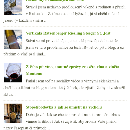
Strávil jsem nedávno prodloužený víkend s rodinou a přáteli
v Rakousku. Zatímco ostatní lyžovali, já si oběhl místní
jezero (v každém směru ...
Vertikála Ratzenberger Riesling Steeger St. Jost
Stává se mi pravidelně, a je nemalá pravděpodobnost že
jsem se tu o problematice za těch 18+ let co píšu blog, a už
předtím o víně psal jind...
Z čeho pít víno, smutné zprávy ze světa vína a viněta
Moutonu
Patlal jsem teď na sociálky video s vinnými sklenkami a
chtěl ho odkázat na blog na tematický článek, ale zjistil, že by si zasloužil
aktua...
Stopětibodovka a jak se umístit na vrcholu
Doba je zlá. Jak se chcete prosadit na saturovaném trhu s
vinnou kritikou? Jak si zajistit, aby zrovna Vaše jméno,
název časopisu či průvodc...