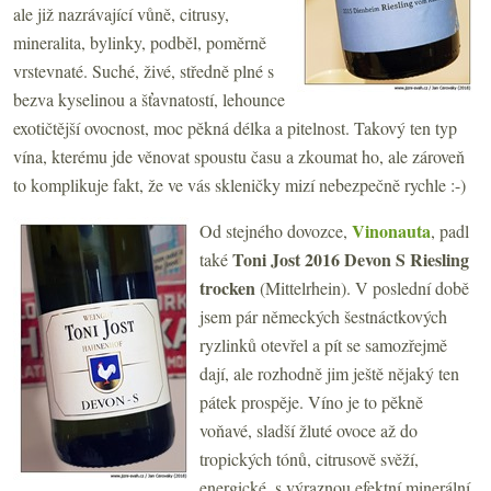
ale již nazrávající vůně, citrusy,
mineralita, bylinky, podběl, poměrně
vrstevnaté. Suché, živé, středně plné s
bezva kyselinou a šťavnatostí, lehounce
exotičtější ovocnost, moc pěkná délka a pitelnost. Takový ten typ
vína, kterému jde věnovat spoustu času a zkoumat ho, ale zároveň
to komplikuje fakt, že ve vás skleničky mizí nebezpečně rychle :-)
Vinonauta
Od stejného dovozce,
, padl
Toni Jost 2016 Devon S Riesling
také
trocken
(Mittelrhein). V poslední době
jsem pár německých šestnáctkových
ryzlinků otevřel a pít se samozřejmě
dají, ale rozhodně jim ještě nějaký ten
pátek prospěje. Víno je to pěkně
voňavé, sladší žluté ovoce až do
tropických tónů, citrusově svěží,
energické, s výraznou efektní minerální