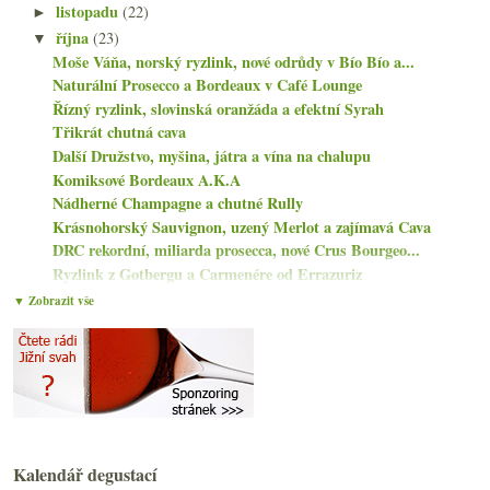
listopadu
(22)
►
října
(23)
▼
Moše Váňa, norský ryzlink, nové odrůdy v Bío Bío a...
Naturální Prosecco a Bordeaux v Café Lounge
Řízný ryzlink, slovinská oranžáda a efektní Syrah
Třikrát chutná cava
Další Družstvo, myšina, játra a vína na chalupu
Komiksové Bordeaux A.K.A
Nádherné Champagne a chutné Rully
Krásnohorský Sauvignon, uzený Merlot a zajímavá Cava
DRC rekordní, miliarda prosecca, nové Crus Bourgeo...
Ryzlink z Gotbergu a Carmenére od Errazuriz
Krásná červená Gruzie a Merlot od Beneše
▼ Zobrazit vše
Rakousko, naturální vzor?
Slovenský Fred a dva německé ryzlinky
Degustační sada „malého vinaře“ Mádla
Parádní biodynamický alsaský Riesling
Podvod mezi Master Sommeliers a v St. Émilionu
Nesířený Müller a fajn šampaňské
Tipy na zahraniční e-shopy se španělským vínem
Kalendář degustací
Plenér Cuvée Tři, pěkné Barolo a Savennières