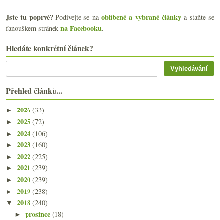
Jste tu poprvé?
oblíbené a vybrané články
Podívejte se na
a staňte se
na Facebooku
fanouškem stránek
.
Hledáte konkrétní článek?
Přehled článků...
2026
(33)
►
2025
(72)
►
2024
(106)
►
2023
(160)
►
2022
(225)
►
2021
(239)
►
2020
(239)
►
2019
(238)
►
2018
(240)
▼
prosince
(18)
►