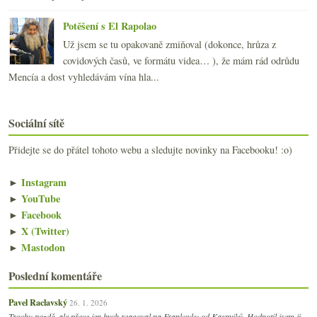
Potěšení s El Rapolao
Už jsem se tu opakovaně zmiňoval (dokonce, hrůza z
covidových časů, ve formátu videa… ), že mám rád odrůdu
Mencía a dost vyhledávám vína hla...
Sociální sítě
Přidejte se do přátel tohoto webu a sledujte novinky na Facebooku! :o)
►
Instagram
►
YouTube
►
Facebook
►
X (Twitter)
►
Mastodon
Poslední komentáře
Pavel Raclavský
26. 1. 2026
Trochu pozdě, ale přece jen bych reagoval na Frankovku od Kasnyiků. Hodnotil jsem ji