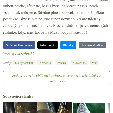
linkou. Suché, šťavnaté, bezva kyselina kterou na ryzlincích
všichni tak milujeme. Středně plné ale docela lehkonohé, pěkně
postavené, skvěle pitelné. Nic super složitého, krásně udělaný
zábavný ryzlink s něčím navíc. Proč vlastně nepiju víc německých
ryzlinků, když mne tak baví? Musím doplnit zásoby!
Sdílet na Facebooku
Sdílet na X
Bluesky
Kopírovat odkaz
Vystavil
Jan Čeřovský
Štítky:
,
,
,
,
bio(dynamika)
Německo
recenze
Slovensko
víno
Podpořte svého oblíbeného vínopsavce a nezávislé články z
vinného světa!
Související články