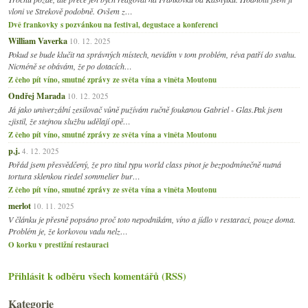
vloni ve Strekově podobně. Ovšem z…
Dvě frankovky s pozvánkou na festival, degustace a konferenci
William Vaverka
10. 12. 2025
Pokud se bude klučit na správných místech, nevidím v tom problém, réva patří do svahu.
Nicméně se obávám, že po dotacích…
Z čeho pít víno, smutné zprávy ze světa vína a viněta Moutonu
Ondřej Marada
10. 12. 2025
Já jako univerzální zesilovač vůně pužívám ručně foukanou Gabriel - Glas.Pak jsem
zjistil, že stejnou službu udělají opě…
Z čeho pít víno, smutné zprávy ze světa vína a viněta Moutonu
p.j.
4. 12. 2025
Pořád jsem přesvědčený, že pro titul typu world class pinot je bezpodmínečně nutná
tortura sklenkou riedel sommelier bur…
Z čeho pít víno, smutné zprávy ze světa vína a viněta Moutonu
merlot
10. 11. 2025
V článku je přesně popsáno proč toto nepodnikám, víno a jídlo v restaraci, pouze doma.
Problém je, že korkovou vadu nelz…
O korku v prestižní restauraci
Přihlásit k odběru všech komentářů (RSS)
Kategorie