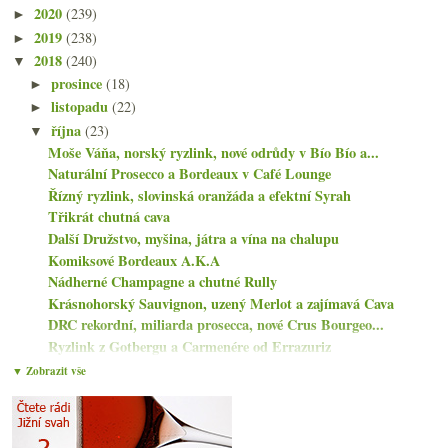
2020
(239)
►
2019
(238)
►
2018
(240)
▼
prosince
(18)
►
listopadu
(22)
►
října
(23)
▼
Moše Váňa, norský ryzlink, nové odrůdy v Bío Bío a...
Naturální Prosecco a Bordeaux v Café Lounge
Řízný ryzlink, slovinská oranžáda a efektní Syrah
Třikrát chutná cava
Další Družstvo, myšina, játra a vína na chalupu
Komiksové Bordeaux A.K.A
Nádherné Champagne a chutné Rully
Krásnohorský Sauvignon, uzený Merlot a zajímavá Cava
DRC rekordní, miliarda prosecca, nové Crus Bourgeo...
Ryzlink z Gotbergu a Carmenére od Errazuriz
Krásná červená Gruzie a Merlot od Beneše
▼ Zobrazit vše
Rakousko, naturální vzor?
Slovenský Fred a dva německé ryzlinky
Degustační sada „malého vinaře“ Mádla