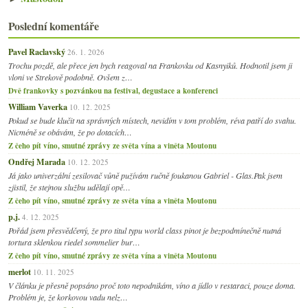
Poslední komentáře
Pavel Raclavský
26. 1. 2026
Trochu pozdě, ale přece jen bych reagoval na Frankovku od Kasnyiků. Hodnotil jsem ji
vloni ve Strekově podobně. Ovšem z…
Dvě frankovky s pozvánkou na festival, degustace a konferenci
William Vaverka
10. 12. 2025
Pokud se bude klučit na správných místech, nevidím v tom problém, réva patří do svahu.
Nicméně se obávám, že po dotacích…
Z čeho pít víno, smutné zprávy ze světa vína a viněta Moutonu
Ondřej Marada
10. 12. 2025
Já jako univerzální zesilovač vůně pužívám ručně foukanou Gabriel - Glas.Pak jsem
zjistil, že stejnou službu udělají opě…
Z čeho pít víno, smutné zprávy ze světa vína a viněta Moutonu
p.j.
4. 12. 2025
Pořád jsem přesvědčený, že pro titul typu world class pinot je bezpodmínečně nutná
tortura sklenkou riedel sommelier bur…
Z čeho pít víno, smutné zprávy ze světa vína a viněta Moutonu
merlot
10. 11. 2025
V článku je přesně popsáno proč toto nepodnikám, víno a jídlo v restaraci, pouze doma.
Problém je, že korkovou vadu nelz…