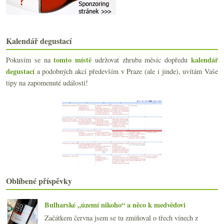
Parádní biodynamický alsaský Riesling
Podvod mezi Master Sommeliers a v St. Émilionu
Nesířený Müller a fajn šampaňské
Tipy na zahraniční e-shopy se španělským vínem
Kalendář degustací
Plenér Cuvée Tři, pěkné Barolo a Savennières
Výtečné rosé a dvakrát povedená bio cava
tomto místě
kalendář
Pokusím se na
udržovat zhruba měsíc dopředu
Nejvyšší vinice, Nyetimber prestižní, naturálno au...
degustací
a podobných akcí především v Praze (ale i jinde), uvítám Vaše
Bordeauxské naturálno Château Le Puy
tipy na zapomenuté události!
Egerský Pinot & Lidl Pinot od Michlovského
září
(19)
►
srpna
(19)
►
července
(18)
►
června
(20)
►
května
(19)
►
dubna
(19)
►
března
(21)
►
Oblíbené příspěvky
února
(20)
►
ledna
(22)
►
Bulharské „území nikoho“ a něco k medvědovi
2017
(240)
►
Začátkem června jsem se tu zmiňoval o třech vínech z
2016
(250)
►