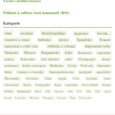
O korku v prestižní restauraci
Přihlásit k odběru všech komentářů (RSS)
Kategorie
víno
recenze
bio(dynamika)
degustace
Jen tak...
vinařství a vinice
bublinky
zprávy
Španělsko
Francie
zamyšlení o světě vína
oblíbené a vybrané
doporučené weby
Německo
Morava
Burgundsko
Itálie
Bordeaux
reportáže
ankety
Rakousko
Jiný alkohol
jídlo
Champagne
sherry
restaurace
knihy a časopisy
Maďarsko
Čechy
Podvody
Japonsko
filmy
vinárny a vinotéky
Supermarketovky
kuchyně
speciality
Slovensko
Slovinsko
Chile
Anglie
USA
Austrálie
video
Chorvatsko
Řecko
Portugalsko
Kypr
Argentina
Nový Zéland
Gruzie
Polsko
Rumunsko
káva
JAR
Odrůdy
84b
87b
90b
92b
Apríl
Izrael
Lotyšsko
Mexiko
Ukrajina
Urugay
Čína
Švýcarsko