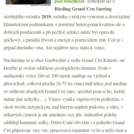
psal několikrát
. Tentokrát šlo o
Riesling Grand Cru Saering
2010
složitějšího
ročníku
, ročníku s nízkým výnosem a divočejšími
klimatickými podmínkami, s poměrně heterogenní kvalitou ale u
dobrých producentů a při pečlivé selekci může být opravdu
špičkový, s parádní živostí a energií a potenciálem zrát. Což je i
případ dnešního vína. Ale nejdříve něco málo k vinici.
Nacházíme se u obce Guebwiller a vedle Grand Cru Kitterlé, od
kterého je ovšem odděleno geologickým zlomem. Svah v
nadmořské výšce 260 až 300 metrů směřuje na východ a
jihovýchod, celková plocha 26.75 ha vinici řadí lehce pod medián
ve velikosti alsaských Grand Cru (ano, spočítal jsem si ho, každý
máme jiné úchylky…). Vinice vyniká vápencovým podložím, v
okolí trochu netypickým, nad kterým najdete pískovec a slíny, v
některých částech je ale mnohem více jílu. Jednotlivé polohy
oddělují kamenné zídky. Dirler-Cadé obvykle i z jednoho Grand
Cru připravuje více vín, zpracovává separátně vyšší a nižší části a