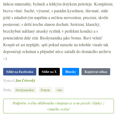
linkou minerality, bylinek a lehkým dotykem petroleje. Komplexní,
bezva vůně. Suché, výrazné, s parádní kyselinou, šťavnaté, stále
ještě s mladistvým napětím a určitou nervozitou, precizní, skvěle
postavené, s delší trochu slanou dochutí. Seriózní, klasický,
bezchybně udělaný alsaský ryzlink v perfektní kondici a s
potenciálem dále zrát. Biodynamika jako bonus. Baví velmi!
Koupit už asi nepůjde, spíš pokud narazíte na tohohle vinaře tak
doporučuji ochutnat a případně něco zařadit do domácího archivu
:-)
Sdílet na Facebooku
Sdílet na X
Bluesky
Kopírovat odkaz
Vystavil
Jan Čeřovský
Štítky:
,
,
bio(dynamika)
Francie
víno
Podpořte svého oblíbeného vínopsavce a nezávislé články z
vinného světa!