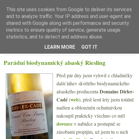
This site uses cookies from Google to deliver its services
and to analyze traffic. Your IP address and user-agent are
shared with Google along with performance and security
metrics to ensure quality of service, generate usage
statistics, and to detect and address abuse.
☰ Menu
LEARN MORE
GOT IT
ČTVRTEK 11. ŘÍJNA 2018
Parádní biodynamický alsaský Riesling
Před pár dny jsem vylovil z chladničky
další láhev skvělého biodynamického
Domaine Dirler-
alsaského producenta
Cadé
web
(
), před šesti lety jsem totálně
nadšen a oblouzněn ochutnávkou
nakoupil prakticky všechno co měl
dovozce
v nabídce a postupně se
zásobami propíjím, už jsem tu o nich