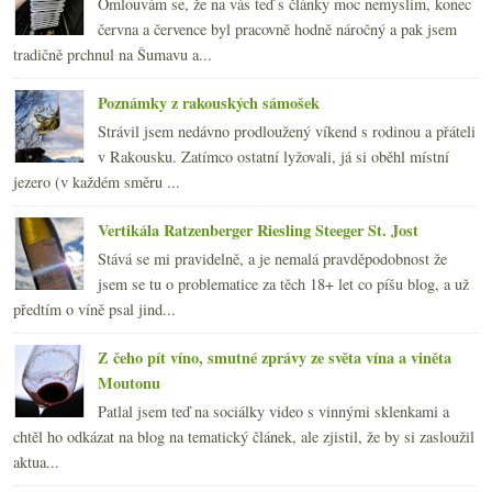
Omlouvám se, že na vás teď s články moc nemyslím, konec
června a července byl pracovně hodně náročný a pak jsem
tradičně prchnul na Šumavu a...
Poznámky z rakouských sámošek
Strávil jsem nedávno prodloužený víkend s rodinou a přáteli
v Rakousku. Zatímco ostatní lyžovali, já si oběhl místní
jezero (v každém směru ...
Vertikála Ratzenberger Riesling Steeger St. Jost
Stává se mi pravidelně, a je nemalá pravděpodobnost že
jsem se tu o problematice za těch 18+ let co píšu blog, a už
předtím o víně psal jind...
Z čeho pít víno, smutné zprávy ze světa vína a viněta
Moutonu
Patlal jsem teď na sociálky video s vinnými sklenkami a
chtěl ho odkázat na blog na tematický článek, ale zjistil, že by si zasloužil
aktua...