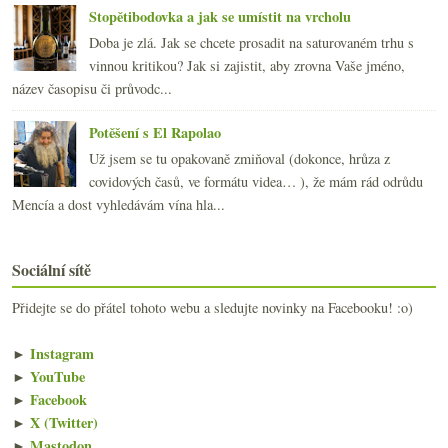
Stopětibodovka a jak se umístit na vrcholu
Doba je zlá. Jak se chcete prosadit na saturovaném trhu s
vinnou kritikou? Jak si zajistit, aby zrovna Vaše jméno,
název časopisu či průvodc...
Potěšení s El Rapolao
Už jsem se tu opakovaně zmiňoval (dokonce, hrůza z
covidových časů, ve formátu videa… ), že mám rád odrůdu
Mencía a dost vyhledávám vína hla...
Sociální sítě
Přidejte se do přátel tohoto webu a sledujte novinky na Facebooku! :o)
►
Instagram
►
YouTube
►
Facebook
►
X (Twitter)
►
Mastodon