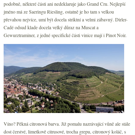
podobně, některé části ani nedeklaruje jako Grand Cru. Nejlepší
jméno má ze Saeringu Riesling, ostatně je ho tam s velkou
převahou nejvíce, umí být docela striktní a velmi zábavný. Dirler-
Cadé odsud klade docela velký důraz na Muscat a
Gewurztraminer, z jedné specifické části vinice mají i Pinot Noir.
Víno? Pěkná citronová barva. Již pomalu nazrávající vůně ale stále
dost čerstvé, limetkově citrusové, trocha grepu, citronový koláč, s