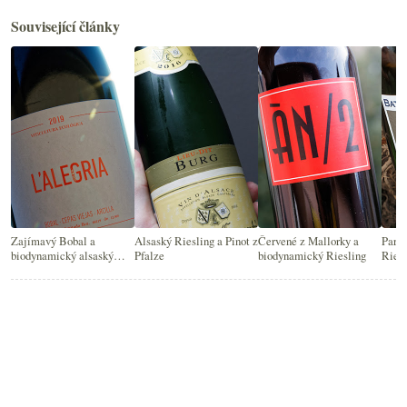
Související články
Zajímavý Bobal a
Alsaský Riesling a Pinot z
Červené z Mallorky a
Pará
biodynamický alsaský
Pfalze
biodynamický Riesling
Riesl
Riesling