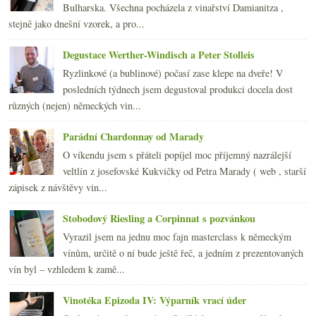
Bulharska. Všechna pocházela z vinařství Damianitza ,
2015
(251)
►
stejně jako dnešní vzorek, a pro...
2014
(254)
►
2013
(249)
►
Degustace Werther-Windisch a Peter Stolleis
2012
(254)
►
Ryzlinkové (a bublinové) počasí zase klepe na dveře! V
2011
(252)
►
posledních týdnech jsem degustoval produkci docela dost
2010
(249)
►
různých (nejen) německých vin...
2009
(249)
►
2008
(270)
►
Parádní Chardonnay od Marady
2007
(108)
►
O víkendu jsem s přáteli popíjel moc příjemný nazrálejší
veltlín z josefovské Kukvičky od Petra Marady ( web , starší
zápisek z návštěvy vin...
Stobodový Riesling a Corpinnat s pozvánkou
Vyrazil jsem na jednu moc fajn masterclass k německým
vínům, určitě o ní bude ještě řeč, a jedním z prezentovaných
vín byl – vzhledem k zamě...
Vinotéka Epizoda IV: Výparník vrací úder