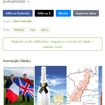
pochopitelnější :-)
Sdílet na Facebooku
Sdílet na X
Bluesky
Kopírovat odkaz
Vystavil
Jan Čeřovský
Štítky:
,
,
bublinky
víno
zprávy
Podpořte svého oblíbeného vínopsavce a nezávislé články z
vinného světa!
Související články