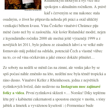
Rulandským modrým a byl více než
spokojen s aktuálním ročníkem. A právě
káď s červeným se mu nakonec stala
osudným, o život ho připravila nehoda při práci a oxid uhličitý
vznikající během kvasu. Vína Českého vinařství Chrámce piju
méně často než by si zasloužila. Ale košer Rulandské modré, nejen
z legendárního ročníku 2000 ale možná ještě výrazněji 1999 a z
novějších let 2011, bylo jednou ze zásadních lahví a ve velké míře
formovalo můj pohled na odrůdu, potenciál Čech a vlastně vůbec
na to, co od vína očekávám a jaké emoce dokáže přinášet…
Ze soboty na neděli se měnil čas na zimní, ale venku jako by se
spíš počasí náhle změnilo na léto, nedělní noc byla téměř tropická a
ráno dusno. Vinařství Keller z Rheinhessen, jedna z největších
Instagram moc zajímavé
ryzlinkových hvězd, dalo nedávno na
fotky a videa
. První ryzlinková sklizeň v… Norsku! Díky teplému
létu prý s kabinetní cukernatostí a spoustou energie v moštu, s tóny
jablek a limetek a vyváženou kyselostí :-) Fermentace bude