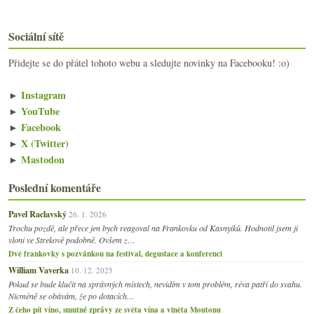
Sociální sítě
Přidejte se do přátel tohoto webu a sledujte novinky na Facebooku! :o)
►
Instagram
►
YouTube
►
Facebook
►
X (Twitter)
►
Mastodon
Poslední komentáře
Pavel Raclavský
26. 1. 2026
Trochu pozdě, ale přece jen bych reagoval na Frankovku od Kasnyiků. Hodnotil jsem ji
vloni ve Strekově podobně. Ovšem z…
Dvě frankovky s pozvánkou na festival, degustace a konferenci
William Vaverka
10. 12. 2025
Pokud se bude klučit na správných místech, nevidím v tom problém, réva patří do svahu.
Nicméně se obávám, že po dotacích…
Z čeho pít víno, smutné zprávy ze světa vína a viněta Moutonu