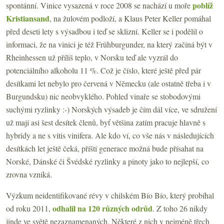
poblíž
spontánní. Vinice vysazená v roce 2008 se nachází u moře
Kristiansand
, na žulovém podloží, a Klaus Peter Keller pomáhal
před deseti lety s výsadbou i teď se sklizní. Keller se i podělil o
informaci, že na vinici je též Frühburgunder, na který začíná být v
Rheinhessen už příliš teplo, v Norsku teď ale vyzrál do
potenciálního alkoholu 11 %. Což je číslo, které ještě před pár
desítkami let nebylo pro červená v Německu (ale ostatně třeba i v
Burgundsku) nic neobvyklého. Pohled vinaře se stobodovými
suchými ryzlinky :-) Norských výsadeb je čím dál více, ve sdružení
už mají asi šest desítek členů, byť většina zatím pracuje hlavně s
hybridy a ne s vitis vinifera. Ale kdo ví, co vše nás v následujících
desítkách let ještě čeká, příští generace možná bude přísahat na
Norské, Dánské či Švédské ryzlinky a pinoty jako to nejlepší, co
zrovna vzniká.
Výzkum neidentifikované révy v chilském Bío Bío, který probíhal
odhalil na 120 různých odrůd
od roku 2011,
. Z toho 26 nikdy
jinde ve světě nezaznamenaných. Některé z nich v nejméně třech