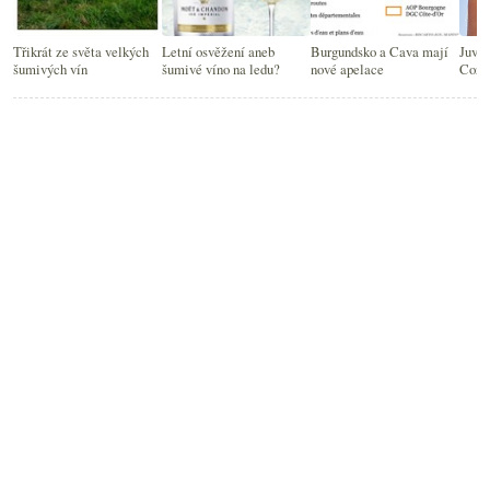
Třikrát ze světa velkých
Letní osvěžení aneb
Burgundsko a Cava mají
Juvé
šumivých vín
šumivé víno na ledu?
nové apelace
Corpi
bubli