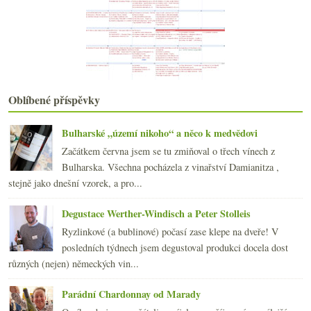
srpna
(19)
►
července
(18)
►
června
(20)
►
května
(19)
►
dubna
(19)
►
března
(21)
►
Oblíbené příspěvky
února
(20)
►
ledna
(22)
►
Bulharské „území nikoho“ a něco k medvědovi
2017
(240)
►
Začátkem června jsem se tu zmiňoval o třech vínech z
2016
(250)
►
Bulharska. Všechna pocházela z vinařství Damianitza ,
2015
(251)
►
stejně jako dnešní vzorek, a pro...
2014
(254)
►
2013
(249)
►
Degustace Werther-Windisch a Peter Stolleis
2012
(254)
►
Ryzlinkové (a bublinové) počasí zase klepe na dveře! V
2011
(252)
►
posledních týdnech jsem degustoval produkci docela dost
2010
(249)
►
různých (nejen) německých vin...
2009
(249)
►
2008
(270)
►
Parádní Chardonnay od Marady
2007
(108)
►