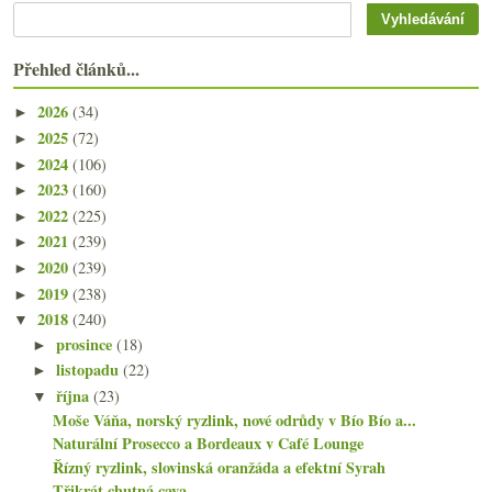
Přehled článků...
2026
(34)
►
2025
(72)
►
2024
(106)
►
2023
(160)
►
2022
(225)
►
2021
(239)
►
2020
(239)
►
2019
(238)
►
2018
(240)
▼
prosince
(18)
►
listopadu
(22)
►
října
(23)
▼
Moše Váňa, norský ryzlink, nové odrůdy v Bío Bío a...
Naturální Prosecco a Bordeaux v Café Lounge
Řízný ryzlink, slovinská oranžáda a efektní Syrah
Třikrát chutná cava