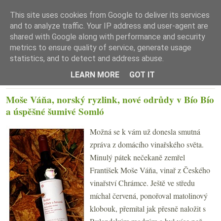
This site uses cookies from Google to deliver its services
and to analyze traffic. Your IP address and user-agent are
shared with Google along with performance and security
metrics to ensure quality of service, generate usage
statistics, and to detect and address abuse.
☰ Menu
LEARN MORE
GOT IT
STŘEDA 31. ŘÍJNA 2018
Moše Váňa, norský ryzlink, nové odrůdy v Bío Bío
a úspěšné šumivé Somló
Možná se k vám už donesla smutná
zpráva z domácího vinařského světa.
Minulý pátek nečekaně zemřel
František Moše Váňa, vinař z Českého
vinařství Chrámce. Ještě ve středu
míchal červená, ponořoval matolinový
klobouk, přemítal jak přesně naložit s