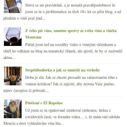
Stává se mi pravidelně, a je nemalá pravděpodobnost že
jsem se tu o problematice za těch 18+ let co píšu blog, a už
předtím o víně psal jind...
Z čeho pít víno, smutné zprávy ze světa vína a viněta
Moutonu
Patlal jsem teď na sociálky video s vinnými sklenkami a
chtěl ho odkázat na blog na tematický článek, ale zjistil, že by si zasloužil
aktua...
Stopětibodovka a jak se umístit na vrcholu
Doba je zlá. Jak se chcete prosadit na saturovaném trhu s
vinnou kritikou? Jak si zajistit, aby zrovna Vaše jméno,
název časopisu či průvodc...
Potěšení s El Rapolao
Už jsem se tu opakovaně zmiňoval (dokonce, hrůza z
covidových časů, ve formátu videa… ), že mám rád odrůdu
Mencía a dost vyhledávám vína hla...