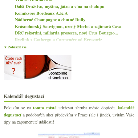
Další Družstvo, myšina, játra a vína na chalupu
Komiksové Bordeaux A.K.A
Nádherné Champagne a chutné Rully
Krásnohorský Sauvignon, uzený Merlot a zajímavá Cava
DRC rekordní, miliarda prosecca, nové Crus Bourgeo...
Ryzlink z Gotbergu a Carmenére od Errazuriz
Krásná červená Gruzie a Merlot od Beneše
▼ Zobrazit vše
Rakousko, naturální vzor?
Slovenský Fred a dva německé ryzlinky
Degustační sada „malého vinaře“ Mádla
Parádní biodynamický alsaský Riesling
Podvod mezi Master Sommeliers a v St. Émilionu
Nesířený Müller a fajn šampaňské
Tipy na zahraniční e-shopy se španělským vínem
Kalendář degustací
Plenér Cuvée Tři, pěkné Barolo a Savennières
Výtečné rosé a dvakrát povedená bio cava
tomto místě
kalendář
Pokusím se na
udržovat zhruba měsíc dopředu
Nejvyšší vinice, Nyetimber prestižní, naturálno au...
degustací
a podobných akcí především v Praze (ale i jinde), uvítám Vaše
Bordeauxské naturálno Château Le Puy
tipy na zapomenuté události!
Egerský Pinot & Lidl Pinot od Michlovského
září
(19)
►