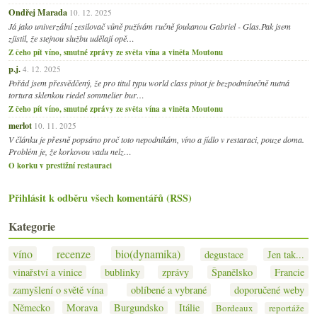
Ondřej Marada
10. 12. 2025
Já jako univerzální zesilovač vůně pužívám ručně foukanou Gabriel - Glas.Pak jsem
zjistil, že stejnou službu udělají opě…
Z čeho pít víno, smutné zprávy ze světa vína a viněta Moutonu
p.j.
4. 12. 2025
Pořád jsem přesvědčený, že pro titul typu world class pinot je bezpodmínečně nutná
tortura sklenkou riedel sommelier bur…
Z čeho pít víno, smutné zprávy ze světa vína a viněta Moutonu
merlot
10. 11. 2025
V článku je přesně popsáno proč toto nepodnikám, víno a jídlo v restaraci, pouze doma.
Problém je, že korkovou vadu nelz…
O korku v prestižní restauraci
Přihlásit k odběru všech komentářů (RSS)
Kategorie
víno
recenze
bio(dynamika)
degustace
Jen tak...
vinařství a vinice
bublinky
zprávy
Španělsko
Francie
zamyšlení o světě vína
oblíbené a vybrané
doporučené weby
Německo
Morava
Burgundsko
Itálie
Bordeaux
reportáže