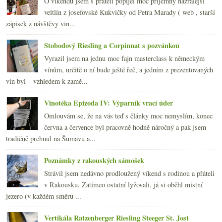
O víkendu jsem s přáteli popíjel moc příjemný nazrálejší
veltlín z josefovské Kukvičky od Petra Marady ( web , starší
zápisek z návštěvy vin...
Stobodový Riesling a Corpinnat s pozvánkou
Vyrazil jsem na jednu moc fajn masterclass k německým
vínům, určitě o ní bude ještě řeč, a jedním z prezentovaných
vín byl – vzhledem k zamě...
Vinotéka Epizoda IV: Výparník vrací úder
Omlouvám se, že na vás teď s články moc nemyslím, konec
června a července byl pracovně hodně náročný a pak jsem
tradičně prchnul na Šumavu a...
Poznámky z rakouských sámošek
Strávil jsem nedávno prodloužený víkend s rodinou a přáteli
v Rakousku. Zatímco ostatní lyžovali, já si oběhl místní
jezero (v každém směru ...
Vertikála Ratzenberger Riesling Steeger St. Jost