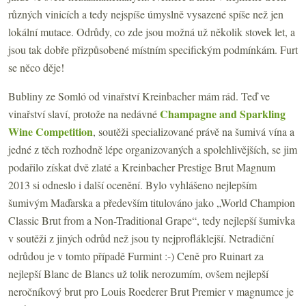
různých vinicích a tedy nejspíše úmyslně vysazené spíše než jen
lokální mutace. Odrůdy, co zde jsou možná už několik stovek let, a
jsou tak dobře přizpůsobené místním specifickým podmínkám. Furt
se něco děje!
Bubliny ze Somló od vinařství Kreinbacher mám rád. Teď ve
Champagne and Sparkling
vinařství slaví, protože na nedávné
Wine Competition
, soutěži specializované právě na šumivá vína a
jedné z těch rozhodně lépe organizovaných a spolehlivějších, se jim
podařilo získat dvě zlaté a Kreinbacher Prestige Brut Magnum
2013 si odneslo i další ocenění. Bylo vyhlášeno nejlepším
šumivým Maďarska a především titulováno jako „World Champion
Classic Brut from a Non-Traditional Grape“, tedy nejlepší šumivka
v soutěži z jiných odrůd než jsou ty nejprofláklejší. Netradiční
odrůdou je v tomto případě Furmint :-) Ceně pro Ruinart za
nejlepší Blanc de Blancs už tolik nerozumím, ovšem nejlepší
neročníkový brut pro Louis Roederer Brut Premier v magnumce je