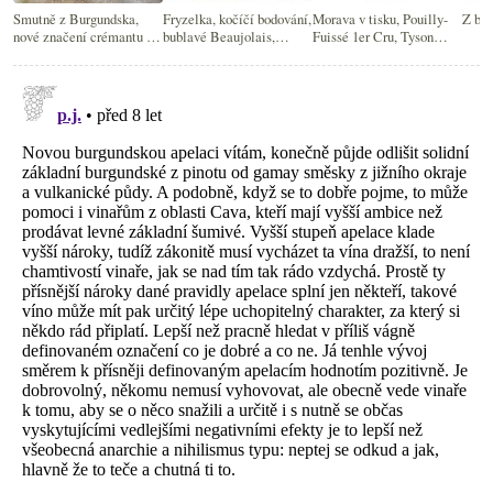
Smutně z Burgundska,
Fryzelka, kočíčí bodování,
Morava v tisku, Pouilly-
Z bur
nové značení crémantu a
bublavé Beaujolais,
Fuissé 1er Cru, Tyson
nejlepší sommeliéři světa
Veuve Clicquot Index
Stelzer o Champagne a
bubliny 100+ let na kalech