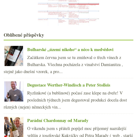
dubna
(18)
►
března
(23)
►
února
(20)
►
ledna
(22)
►
Oblíbené příspěvky
2016
(250)
►
2015
(251)
►
2014
(254)
Bulharské „území nikoho“ a něco k medvědovi
►
2013
(249)
►
Začátkem června jsem se tu zmiňoval o třech vínech z
2012
(254)
►
Bulharska. Všechna pocházela z vinařství Damianitza ,
2011
(252)
►
stejně jako dnešní vzorek, a pro...
2010
(249)
►
Degustace Werther-Windisch a Peter Stolleis
2009
(249)
►
2008
(270)
►
Ryzlinkové (a bublinové) počasí zase klepe na dveře! V
2007
(108)
posledních týdnech jsem degustoval produkci docela dost
►
různých (nejen) německých vin...
Parádní Chardonnay od Marady
O víkendu jsem s přáteli popíjel moc příjemný nazrálejší
veltlín z josefovské Kukvičky od Petra Marady ( web , starší