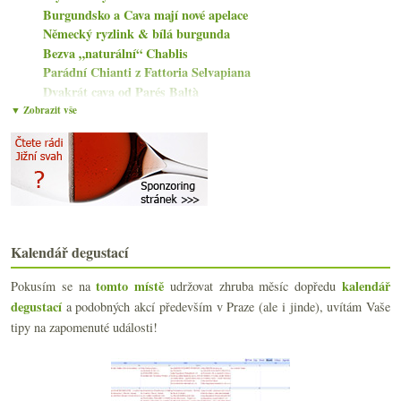
Burgundsko a Cava mají nové apelace
Německý ryzlink & bílá burgunda
Bezva „naturální“ Chablis
Parádní Chianti z Fattoria Selvapiana
Dvakrát cava od Parés Baltà
Legenda Palo Cortado s lahví Bodegas Tradición
▼ Zobrazit vše
Čínské elitní červené, Víno nás spojuje, NSA, mlad...
Degustace Gourmet Clubu ve ŠMIKu
Dvakrát cava od Llopart
Výtečná Ultreia Saint Jacques
Ota Ševčík 2016
Zábavný energický veltlín
Oslava s Gosset Grand Millésime 2004
Kalendář degustací
Vinařské statistiky, ošklivé viněty, +14 MW, malé ...
Třikrát biodynamický crémant od Zusslina
tomto místě
kalendář
Pokusím se na
udržovat zhruba měsíc dopředu
Etna Roso, ikona z Chile a levná Garnacha
degustací
a podobných akcí především v Praze (ale i jinde), uvítám Vaše
tipy na zapomenuté události!
srpna
(23)
►
července
(15)
►
června
(18)
►
května
(20)
►