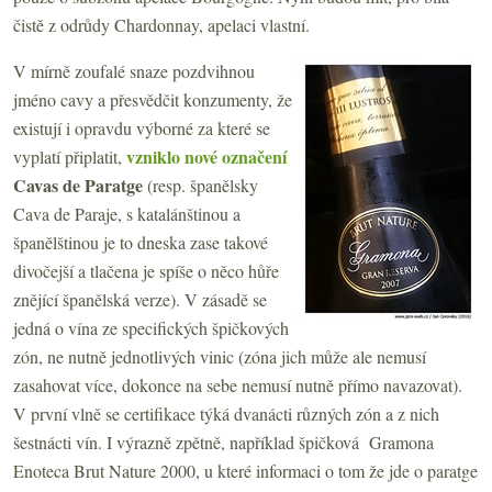
čistě z odrůdy Chardonnay, apelaci vlastní.
V mírně zoufalé snaze pozdvihnou
jméno cavy a přesvědčit konzumenty, že
existují i opravdu výborné za které se
vzniklo nové označení
vyplatí připlatit,
Cavas de Paratge
(resp. španělsky
Cava de Paraje, s katalánštinou a
španělštinou je to dneska zase takové
divočejší a tlačena je spíše o něco hůře
znějící španělská verze). V zásadě se
jedná o vína ze specifických špičkových
zón, ne nutně jednotlivých vinic (zóna jich může ale nemusí
zasahovat více, dokonce na sebe nemusí nutně přímo navazovat).
V první vlně se certifikace týká dvanácti různých zón a z nich
šestnácti vín. I výrazně zpětně, například špičková Gramona
Enoteca Brut Nature 2000, u které informaci o tom že jde o paratge