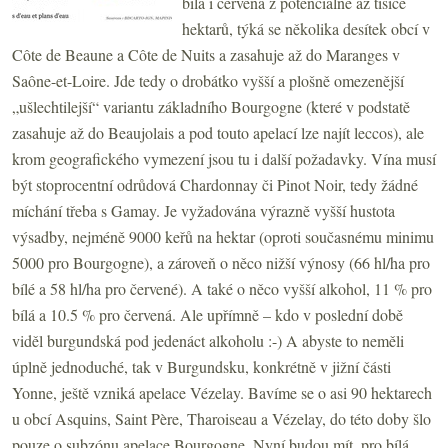
bílá i červená z potenciálně až tisíce
hektarů, týká se několika desítek obcí v
Côte de Beaune a Côte de Nuits a zasahuje až do Maranges v
Saône-et-Loire. Jde tedy o drobátko vyšší a plošně omezenější
„ušlechtilejší“ variantu základního Bourgogne (které v podstatě
zasahuje až do Beaujolais a pod touto apelací lze najít leccos), ale
krom geografického vymezení jsou tu i další požadavky. Vína musí
být stoprocentní odrůdová Chardonnay či Pinot Noir, tedy žádné
míchání třeba s Gamay. Je vyžadována výrazně vyšší hustota
výsadby, nejméně 9000 keřů na hektar (oproti současnému minimu
5000 pro Bourgogne), a zároveň o něco nižší výnosy (66 hl/ha pro
bílé a 58 hl/ha pro červené). A také o něco vyšší alkohol, 11 % pro
bílá a 10.5 % pro červená. Ale upřímně – kdo v poslední době
viděl burgundská pod jedenáct alkoholu :-) A abyste to neměli
úplně jednoduché, tak v Burgundsku, konkrétně v jižní části
Yonne, ještě vzniká apelace Vézelay. Bavíme se o asi 90 hektarech
u obcí Asquins, Saint Père, Tharoiseau a Vézelay, do této doby šlo
pouze o subzónu apelace Bourgogne. Nyní budou mít, pro bílá