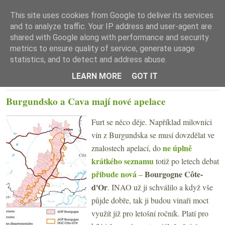
This site uses cookies from Google to deliver its services
and to analyze traffic. Your IP address and user-agent are
shared with Google along with performance and security
metrics to ensure quality of service, generate usage
statistics, and to detect and address abuse.
☰ Menu
LEARN MORE
GOT IT
PÁTEK 22. ZÁŘÍ 2017
Burgundsko a Cava mají nové apelace
Furt se něco děje. Například milovníci
vín z Burgundska se musí dovzdělat ve
ne úplně
znalostech apelací, do
krátkého seznamu
totiž po letech debat
přibude nová
Bourgogne Côte-
–
d'Or
. INAO už ji schválilo a když vše
půjde dobře, tak ji budou vinaři moct
využít již pro letošní ročník. Platí pro