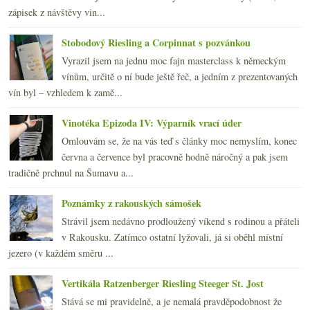
zápisek z návštěvy vin...
Stobodový Riesling a Corpinnat s pozvánkou
Vyrazil jsem na jednu moc fajn masterclass k německým
vínům, určitě o ní bude ještě řeč, a jedním z prezentovaných
vín byl – vzhledem k zamě...
Vinotéka Epizoda IV: Výparník vrací úder
Omlouvám se, že na vás teď s články moc nemyslím, konec
června a července byl pracovně hodně náročný a pak jsem
tradičně prchnul na Šumavu a...
Poznámky z rakouských sámošek
Strávil jsem nedávno prodloužený víkend s rodinou a přáteli
v Rakousku. Zatímco ostatní lyžovali, já si oběhl místní
jezero (v každém směru ...
Vertikála Ratzenberger Riesling Steeger St. Jost
Stává se mi pravidelně, a je nemalá pravděpodobnost že