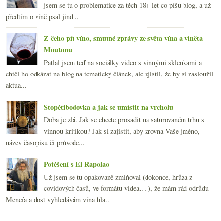
jsem se tu o problematice za těch 18+ let co píšu blog, a už
předtím o víně psal jind...
Z čeho pít víno, smutné zprávy ze světa vína a viněta
Moutonu
Patlal jsem teď na sociálky video s vinnými sklenkami a
chtěl ho odkázat na blog na tematický článek, ale zjistil, že by si zasloužil
aktua...
Stopětibodovka a jak se umístit na vrcholu
Doba je zlá. Jak se chcete prosadit na saturovaném trhu s
vinnou kritikou? Jak si zajistit, aby zrovna Vaše jméno,
název časopisu či průvodc...
Potěšení s El Rapolao
Už jsem se tu opakovaně zmiňoval (dokonce, hrůza z
covidových časů, ve formátu videa… ), že mám rád odrůdu
Mencía a dost vyhledávám vína hla...