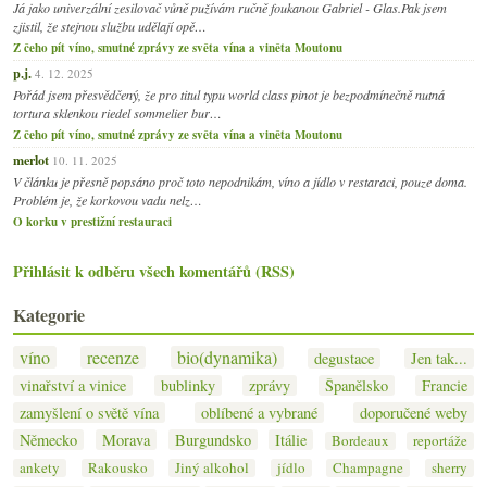
Já jako univerzální zesilovač vůně pužívám ručně foukanou Gabriel - Glas.Pak jsem
zjistil, že stejnou službu udělají opě…
Z čeho pít víno, smutné zprávy ze světa vína a viněta Moutonu
p.j.
4. 12. 2025
Pořád jsem přesvědčený, že pro titul typu world class pinot je bezpodmínečně nutná
tortura sklenkou riedel sommelier bur…
Z čeho pít víno, smutné zprávy ze světa vína a viněta Moutonu
merlot
10. 11. 2025
V článku je přesně popsáno proč toto nepodnikám, víno a jídlo v restaraci, pouze doma.
Problém je, že korkovou vadu nelz…
O korku v prestižní restauraci
Přihlásit k odběru všech komentářů (RSS)
Kategorie
víno
recenze
bio(dynamika)
degustace
Jen tak...
vinařství a vinice
bublinky
zprávy
Španělsko
Francie
zamyšlení o světě vína
oblíbené a vybrané
doporučené weby
Německo
Morava
Burgundsko
Itálie
Bordeaux
reportáže
ankety
Rakousko
Jiný alkohol
jídlo
Champagne
sherry