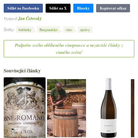
Sdílet na Facebooku
Sdílet na X
Bluesky
Kopírovat odkaz
Vystavil
Jan Čeřovský
Štítky:
,
,
,
bublinky
Burgundsko
víno
zprávy
Podpořte svého oblíbeného vínopsavce a nezávislé články z
vinného světa!
Související články