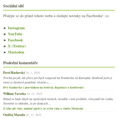
Sociální sítě
Přidejte se do přátel tohoto webu a sledujte novinky na Facebooku! :o)
►
Instagram
►
YouTube
►
Facebook
►
X (Twitter)
►
Mastodon
Poslední komentáře
Pavel Raclavský
26. 1. 2026
Trochu pozdě, ale přece jen bych reagoval na Frankovku od Kasnyiků. Hodnotil jsem ji
vloni ve Strekově podobně. Ovšem z…
Dvě frankovky s pozvánkou na festival, degustace a konferenci
William Vaverka
10. 12. 2025
Pokud se bude klučit na správných místech, nevidím v tom problém, réva patří do svahu.
Nicméně se obávám, že po dotacích…
Z čeho pít víno, smutné zprávy ze světa vína a viněta Moutonu
Ondřej Marada
10. 12. 2025