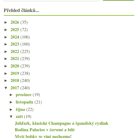
Přehled článků...
2026
(35)
►
2025
(72)
►
2024
(106)
►
2023
(160)
►
2022
(225)
►
2021
(239)
►
2020
(239)
►
2019
(238)
►
2018
(240)
►
2017
(240)
▼
prosince
(19)
►
listopadu
(21)
►
října
(22)
►
září
(19)
▼
Juhfark, klasické Champagne a španělský ryzlink
Rodina Palacios v červené a bílé
Myší bobky ve víně nechceme!