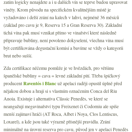
zatím logicky nenajdete a i u dalších vín se teprve budou upravovat
viněty. Krom původu na specifickém kvalitnějším místě je
vyžadováno i delší zrání na kalech v lahvi, nejméně 36 měsíců
(základ pro cavu je 9, Reserva 15 a Gran Reserva 30). Základní
tichá vína pak musí vznikat přímo ve vinařství které následně
připravuje bubliny, není povoleno dokyselení, všechna vína musí
být certifikována degustační komisí a bavíme se vždy o kategorii
brut nebo sušší.
Zda certifikace něčemu pomůže je ve hvězdách, pro většinu
španělské bubliny = cava = levné základní pití. Třeba špičkový
Raventós i Blanc
producent
už apelaci raději opustil úplně před
nějakou dobou a hrají si s vlastním označením Conca del Riu
Anoia. Existuje i alternativa Clàssic Penedès, ve které se
neangažují megavinařství typu Freixenet či Codorniu ale spíše
menší zajímaví hráči (AT Roca, Albet i Noya, Clos Lentiscus,
Loxarel), a kde jsou také výrazně přísnější pravidla. Zrání
minimálně na úrovni reserva pro cavu, původ jen v apelaci Penedès