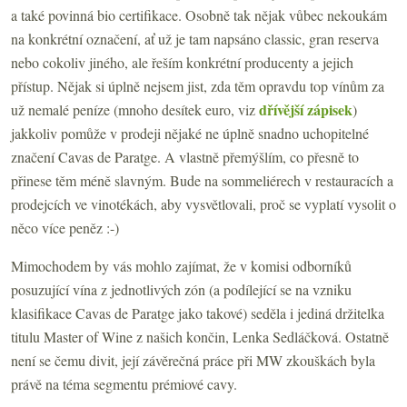
a také povinná bio certifikace. Osobně tak nějak vůbec nekoukám
na konkrétní označení, ať už je tam napsáno classic, gran reserva
nebo cokoliv jiného, ale řeším konkrétní producenty a jejich
přístup. Nějak si úplně nejsem jist, zda těm opravdu top vínům za
dřívější zápisek
už nemalé peníze (mnoho desítek euro, viz
)
jakkoliv pomůže v prodeji nějaké ne úplně snadno uchopitelné
značení Cavas de Paratge. A vlastně přemýšlím, co přesně to
přinese těm méně slavným. Bude na sommeliérech v restauracích a
prodejcích ve vinotékách, aby vysvětlovali, proč se vyplatí vysolit o
něco více peněz :-)
Mimochodem by vás mohlo zajímat, že v komisi odborníků
posuzující vína z jednotlivých zón (a podílející se na vzniku
klasifikace Cavas de Paratge
jako takové) seděla i jediná držitelka
titulu Master of Wine z našich končin, Lenka Sedláčková. Ostatně
není se čemu divit, její závěrečná práce při MW zkouškách byla
právě na téma segmentu prémiové cavy.