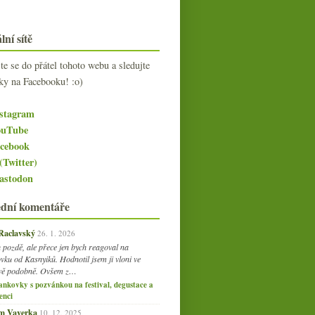
lní sítě
jte se do přátel tohoto webu a sledujte
ky na Facebooku! :o)
stagram
uTube
cebook
(Twitter)
stodon
ední komentáře
 Raclavský
26. 1. 2026
 pozdě, ale přece jen bych reagoval na
vku od Kasnyiků. Hodnotil jsem ji vloni ve
vě podobně. Ovšem z…
ankovky s pozvánkou na festival, degustace a
enci
am Vaverka
10. 12. 2025