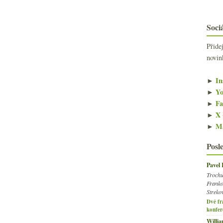
Sociá
Přide
novin
►
In
►
Yo
►
Fa
►
X 
►
Ma
Posl
Pavel
Trochu
Franko
Streko
Dvě fr
konfer
Willi