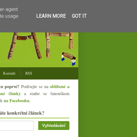
ser-agent
ate usage
LEARN MORE
GOT IT
Kontakt
RSS
tu poprvé?
oblíbené a
Podívejte se na
ané články
a staňte se fanouškem
na Facebooku
ek
.
áte konkrétní článek?