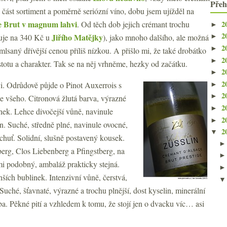
Přeh
 část sortiment a poměrně seriózní víno, dobu jsem ujížděl na
e Brut v magnum lahvi
2
. Od těch dob jejich crémant trochu
►
2
Jiřího Matějky
rtuje na 340 Kč u
), jako mnoho dalšího, ale možná
►
2
►
mlsaný dřívější cenou příliš nízkou. A přišlo mi, že také drobátko
2
►
istotu a charakter. Tak se na něj vrhněme, hezky od začátku.
2
►
2
hvi. Odrůdově půjde o Pinot Auxerrois s
►
2
►
e všeho. Citronová žlutá barva, výrazné
2
►
inek. Lehce divočejší vůně, navinule
2
►
jn. Suché, středně plné, navinule ovocné,
2
▼
ochuť. Solidní, slušně postavený kousek.
berg, Clos Liebenberg a Pfingstberg, na
mi podobný, ambaláž prakticky stejná.
ších bublinek. Intenzivní vůně, čerstvá,
uché, šťavnaté, výrazné a trochu plnější, dost kyselin, minerální
vba. Pěkné pití a vzhledem k tomu, že stojí jen o dvacku víc… asi