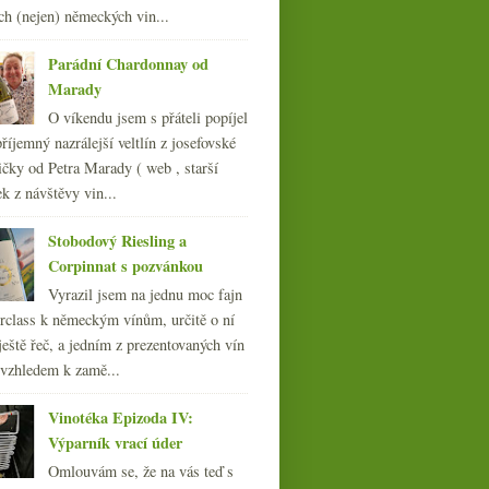
008
(270)
Crémant s uměním a
ch (nejen) německých vin...
kusem vinice
007
(108)
Parádní Chardonnay od
Marady
O víkendu jsem s přáteli popíjel
říjemný nazrálejší veltlín z josefovské
čky od Petra Marady ( web , starší
ek z návštěvy vin...
Stobodový Riesling a
Corpinnat s pozvánkou
Vyrazil jsem na jednu moc fajn
rclass k německým vínům, určitě o ní
ještě řeč, a jedním z prezentovaných vín
 vzhledem k zamě...
Vinotéka Epizoda IV:
Výparník vrací úder
Omlouvám se, že na vás teď s