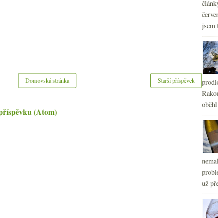
článk
červe
jsem 
Domovská stránka
Starší příspěvek
prodl
Rakou
oběhl
příspěvku (Atom)
nemal
probl
už pře