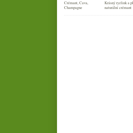
Crémant, Cava,
Krásný ryzlink a p
Champagne
naturální crémant