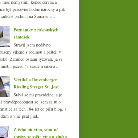
y moc nemyslím, konec června a
nce byl pracovně hodně náročný a pak
tradičně prchnul na Šumavu a...
Poznámky z rakouských
sámošek
Strávil jsem nedávno
oužený víkend s rodinou a přáteli v
sku. Zatímco ostatní lyžovali, já si
 místní jezero (v každém směru ...
Vertikála Ratzenberger
Riesling Steeger St. Jost
Stává se mi pravidelně, a je
á pravděpodobnost že jsem se tu o
ematice za těch 18+ let co píšu blog, a
dtím o víně psal jind...
Z čeho pít víno, smutné
zprávy ze světa vína a viněta