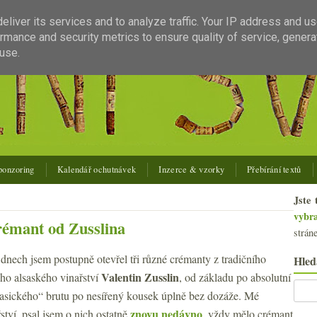
liver its services and to analyze traffic. Your IP address and u
rmance and security metrics to ensure quality of service, gener
use.
ponzoring
Kalendář ochutnávek
Inzerce & vzorky
Přebírání textů
Jste 
vybr
rémant od Zusslina
strán
dnech jsem postupně otevřel tři různé crémanty z tradičního
Hled
Valentin Zusslin
o alsaského vinařství
, od základu po absolutní
lasického“ brutu po nesířený kousek úplně bez dozáže. Mé
znovu nedávno
ství, psal jsem o nich ostatně
, vždy mělo crémant