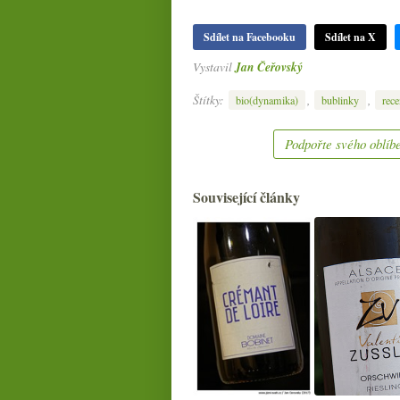
Sdílet na Facebooku
Sdílet na X
Vystavil
Jan Čeřovský
Štítky:
,
,
bio(dynamika)
bublinky
rece
Podpořte svého oblíbe
Související články