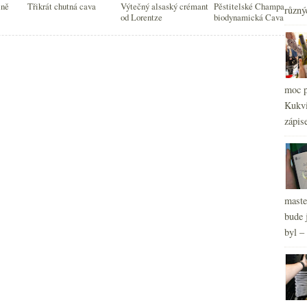
2
lně
Třikrát chutná cava
Výtečný alsaský crémant
Pěstitelské Champagne a
►
různý
od Lorentze
biodynamická Cava
2
►
moc p
Kukvi
zápis
maste
bude 
byl –