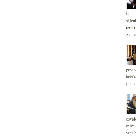
Patla
sklen
temati
zaslou
prosa
kritik
jméno
covid
mám r
vína h