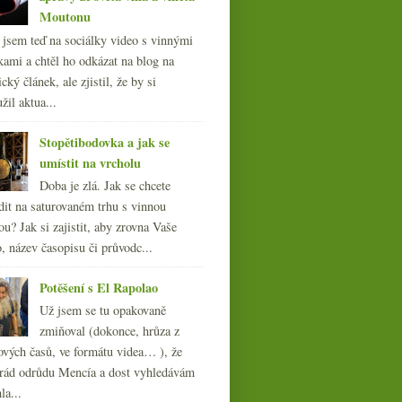
Moutonu
l jsem teď na sociálky video s vinnými
kami a chtěl ho odkázat na blog na
cký článek, ale zjistil, že by si
žil aktua...
Stopětibodovka a jak se
umístit na vrcholu
Doba je zlá. Jak se chcete
dit na saturovaném trhu s vinnou
ou? Jak si zajistit, aby zrovna Vaše
, název časopisu či průvodc...
Potěšení s El Rapolao
Už jsem se tu opakovaně
zmiňoval (dokonce, hrůza z
ových časů, ve formátu videa… ), že
ád odrůdu Mencía a dost vyhledávám
la...