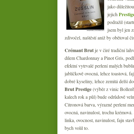
jako důležitou
Prestig
jejich
podražil (sta
jsem byl jen z
zdivočel, naštěstí aniž by obětoval č
Crémant Brut
je v čiré tradiční la
dílem Chardonnay a Pinot Gris, podl
efektní vytrvalé perlení malých bubl
jablíčkově ovocná, lehce toastová, fa
dobré kyseliny, lehce zemitá delší d
Brut Prestige
(výběr z vinic Bollen
kalech rok a půl) bude odrůdově vel
Citronová barva, výrazné perlení men
ovocná, navinulost, trochu krémová. S
linka, ovocnost, navinulost, fajn sta
bych volil to.