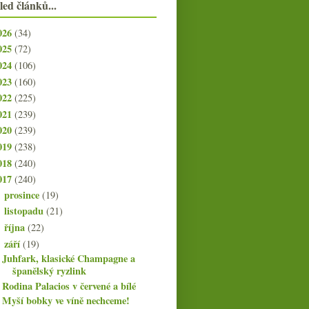
led článků...
026
(34)
025
(72)
024
(106)
023
(160)
022
(225)
021
(239)
020
(239)
019
(238)
018
(240)
017
(240)
prosince
(19)
►
listopadu
(21)
►
října
(22)
►
září
(19)
▼
Juhfark, klasické Champagne a
španělský ryzlink
Rodina Palacios v červené a bílé
Myší bobky ve víně nechceme!