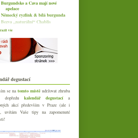
Burgundsko a Cava mají nové
apelace
Německý ryzlink & bílá burgunda
Bezva „naturální“ Chablis
Parádní Chianti z Fattoria
azit vše
Selvapiana
Dvakrát cava od Parés Baltà
Legenda Palo Cortado s lahví
Bodegas Tradición
Čínské elitní červené, Víno nás
spojuje, NSA, mlad...
Degustace Gourmet Clubu ve
ŠMIKu
ndář degustací
Dvakrát cava od Llopart
Výtečná Ultreia Saint Jacques
tomto místě
sím se na
udržovat zhruba
Ota Ševčík 2016
kalendář degustací
íc dopředu
a
Zábavný energický veltlín
bných akcí především v Praze (ale i
Oslava s Gosset Grand Millésime
e), uvítám Vaše tipy na zapomenuté
2004
sti!
Vinařské statistiky, ošklivé viněty,
+14 MW, malé ...
Třikrát biodynamický crémant od