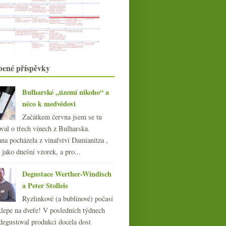
Zusslina
Etna Roso, ikona z Chile a levná
Garnacha
srpna
(23)
►
července
(15)
►
června
(18)
►
bené příspěvky
května
(20)
►
dubna
(18)
►
Bulharské „území nikoho“ a
března
(23)
►
něco k medvědovi
února
(20)
►
Začátkem června jsem se tu
ledna
(22)
►
val o třech vínech z Bulharska.
016
(250)
na pocházela z vinařství Damianitza ,
015
(251)
ě jako dnešní vzorek, a pro...
014
(254)
013
(249)
Degustace Werther-Windisch
012
(254)
a Peter Stolleis
011
(252)
Ryzlinkové (a bublinové) počasí
010
(249)
klepe na dveře! V posledních týdnech
009
(249)
degustoval produkci docela dost