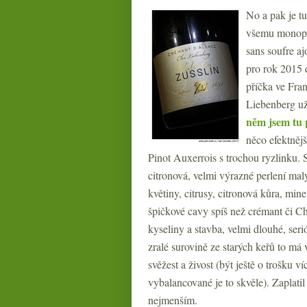
No a pak je tu
všemu monopol
sans soufre aj
pro rok 2015 
příčka ve Fran
Liebenberg už
něm jsem tu 
něco efektnějš
Pinot Auxerrois s trochou ryzlinku.
citronová, velmi výrazné perlení mal
květiny, citrusy, citronová kůra, min
špičkové cavy spíš než crémant či C
kyseliny a stavba, velmi dlouhé, seri
zralé surovině ze starých keřů to má 
svěžest a živost (být ještě o trošku v
vybalancované je to skvěle). Zaplatil
nejmenším.