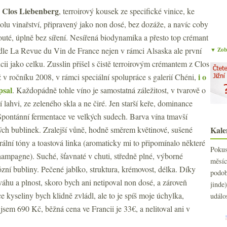
Clos Liebenberg
, terroirový kousek ze specifické vinice, ke
u vinařství, připravený jako non dosé, bez dozáže, a navíc coby
outé, úplně bez síření. Nesířená biodynamika a přesto top crémant
dle La Revue du Vin de France nejen v rámci Alsaska ale první
▼ Zobr
cii jako celku. Zusslin přišel s čistě terroirovým crémantem z Clos
i o
 v ročníku 2008, v rámci speciální spolupráce s galerií Chéni,
psal
. Každopádně tohle víno je samostatná záležitost, v tvarově o
í lahvi, ze zeleného skla a ne čiré. Jen starší keře, dominance
 Spontánní fermentace ve velkých sudech. Barva vína tmavší
ých bublinek. Zralejší vůně, hodně směrem květinové, sušené
Kale
erální tóny a toastová linka (aromaticky mi to připomínalo některé
Poku
hampagne). Suché, šťavnaté v chuti, středně plné, výborné
měs
ózní bubliny. Pečené jablko, struktura, krémovost, délka. Díky
podo
váhu a plnost, skoro bych ani netipoval non dosé, a zároveň
jind
íce kyseliny bych klidně zvládl, ale to je spíš moje úchylka,
událo
 jsem 690 Kč, běžná cena ve Francii je 33€, a nelitoval ani v