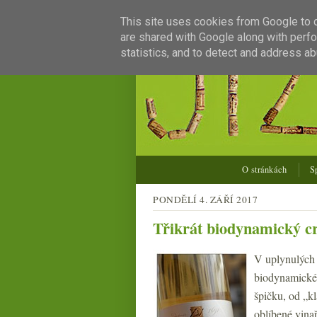
This site uses cookies from Google to de
are shared with Google along with perfo
statistics, and to detect and address ab
O stránkách
S
PONDĚLÍ 4. ZÁŘÍ 2017
Třikrát biodynamický c
V uplynulých 
biodynamickéh
špičku, od „k
oblíbené vinař