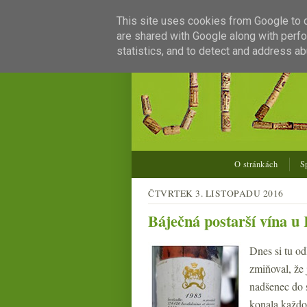
This site uses cookies from Google to de
are shared with Google along with perfo
statistics, and to detect and address ab
O stránkách
S
ČTVRTEK 3. LISTOPADU 2016
Báječná postarší vína u
Dnes si tu o
zmiňoval, že 
nadšenec do 
konala každor