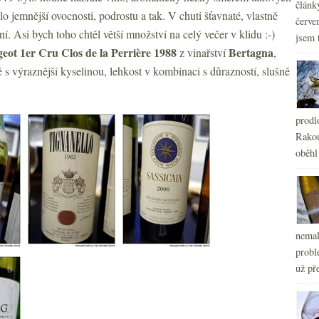
článk
o jemnější ovocnosti, podrostu a tak. V chuti šťavnaté, vlastně
červe
í. Asi bych toho chtěl větší množství na celý večer v klidu :-)
jsem 
eot 1er Cru Clos de la Perrière 1988
Bertagna
z vinařství
,
s výraznější kyselinou, lehkost v kombinaci s důrazností, slušně
prodl
Rakou
oběhl
nemal
probl
už pře