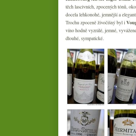
těch lascivních, zpocených tónů, okol
docela lehkonohé, jemnější a elegantn
Voug
Trochu zpoceně živočišný byl i
víno hodně vyzrálé, jemné, vyvážené 
dlouhé, sympatické.