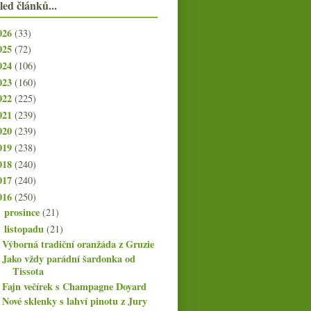
led článků...
026
(33)
025
(72)
024
(106)
023
(160)
022
(225)
021
(239)
020
(239)
019
(238)
018
(240)
017
(240)
016
(250)
prosince
(21)
►
listopadu
(21)
▼
Výborná tradiční oranžáda z Gruzie
Jako vždy parádní šardonka od
Tissota
Fajn večírek s Champagne Doyard
Nové sklenky s lahví pinotu z Jury