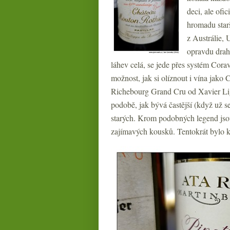
deci, ale ofi
hromadu starš
z Austrálie, 
opravdu drahý
láhev celá, se jede přes systém Corav
možnost, jak si olíznout i vína jak
Richebourg Grand Cru od Xavier Lige
podobě, jak bývá častější (když už se
starých. Krom podobných legend jsou
zajímavých kousků. Tentokrát bylo k 