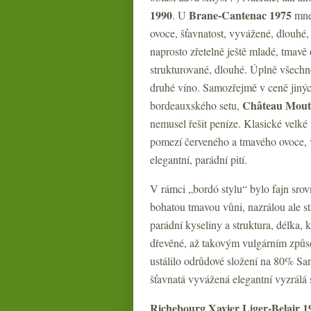
1990
Brane-Cantenac 1975
. U
mne 
ovoce, šťavnatost, vyvážené, dlouhé,
naprosto zřetelně ještě mladé, tmavě
strukturované, dlouhé. Úplně všechn
druhé víno. Samozřejmě v ceně jinýc
Château Mout
bordeauxského setu,
nemusel řešit peníze. Klasické velké 
pomezí červeného a tmavého ovoce, 
elegantní, parádní pití.
V rámci „bordó stylu“ bylo fajn srov
bohatou tmavou vůni, nazrálou ale st
parádní kyseliny a struktura, délka
dřevěné, až takovým vulgárním způs
ustálilo odrůdové složení na 80% S
šťavnatá vyvážená elegantní vyzrálá s
Richebourg Xavier Liger-Belair 1