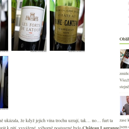
Oblí
zmiňo
Všech
stejn
2
►
2
►
2
►
2
►
2
►
 ukázala, že když jejich vína trochu uzrají, tak… no… furt ta
zase 
2
►
jsem 
Château
Lagrange
korát k pití, vyvážené, výborně postavené bylo