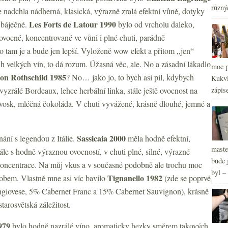
2
►
různý
nadchla nádherná, klasická, výrazně zralá efektní vůně, dotyky
2
►
Les Forts de Latour 1990
 báječné.
bylo od vrcholu daleko,
2
►
 ovocné, koncentrované ve vůni i plné chuti, parádně
o tam je a bude jen lepší. Vyloženě wow efekt a přitom „jen“
h velkých vín, to dá rozum. Úžasná věc, ale. No a zásadní lákadlo
moc p
on Rothschild 1985
? No… jako jo, to bych asi pil, kdybych
Kukvi
vyzrálé Bordeaux, lehce herbální linka, stále ještě ovocnost na
zápis
vosk, mléčná čokoláda. V chuti vyvážené, krásně dlouhé, jemné a
Sassicaia 2000
nání s legendou z Itálie.
měla hodně efektní,
maste
ále s hodně výraznou ovocností, v chuti plné, silné, výrazné
bude 
, koncentrace. Na můj vkus a v současné podobně ale trochu moc
byl –
Tignanello 1982
obem. Vlastně mne asi víc bavilo
(zde se poprvé
angiovese, 5% Cabernet Franc a 15% Cabernet Sauvignon), krásně
tarosvětská záležitost.
979
bylo hodně nazrálé víno, aromaticky hezky směrem takových