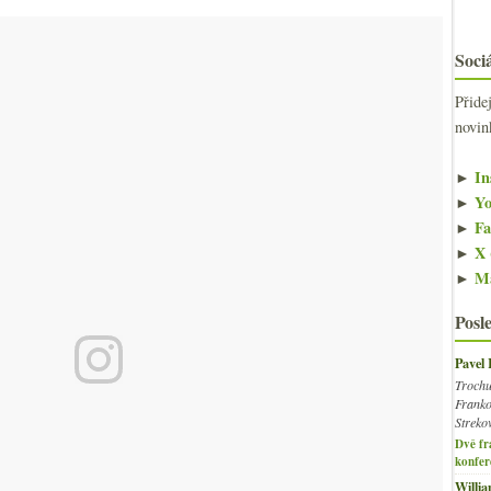
Sociá
Přide
novin
►
In
►
Yo
►
Fa
►
X 
►
Ma
Posl
Pavel
Trochu
Franko
Streko
Dvě fr
konfer
Willi