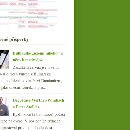
Pár článků o pití
Anglické bubliny a důrazné
slovenské červené
října
(20)
►
září
(21)
►
srpna
(21)
►
bené příspěvky
července
(19)
►
června
(22)
►
Bulharské „území nikoho“ a
května
(22)
►
něco k medvědovi
dubna
(21)
►
Začátkem června jsem se tu
března
(21)
►
val o třech vínech z Bulharska.
února
(21)
►
na pocházela z vinařství Damianitza ,
ledna
(20)
►
ě jako dnešní vzorek, a pro...
015
(251)
014
(254)
Degustace Werther-Windisch
013
(249)
a Peter Stolleis
012
(254)
Ryzlinkové (a bublinové) počasí
011
(252)
klepe na dveře! V posledních týdnech
010
(249)
degustoval produkci docela dost