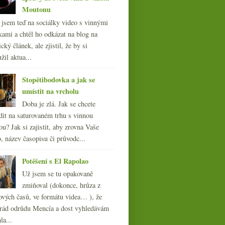
Moutonu
l jsem teď na sociálky video s vinnými
kami a chtěl ho odkázat na blog na
cký článek, ale zjistil, že by si
žil aktua...
Stopětibodovka a jak se
umístit na vrcholu
Doba je zlá. Jak se chcete
dit na saturovaném trhu s vinnou
ou? Jak si zajistit, aby zrovna Vaše
, název časopisu či průvodc...
Potěšení s El Rapolao
Už jsem se tu opakovaně
zmiňoval (dokonce, hrůza z
ových časů, ve formátu videa… ), že
ád odrůdu Mencía a dost vyhledávám
la...