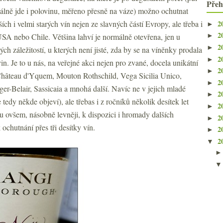
Přeh
ciálně jde i polovinu, měřeno přesně na váze) možno ochutnat
2
ích i velmi starých vín nejen ze slavných částí Evropy, ale třeba i
►
2
USA nebo Chile. Většina lahví je normálně otevřena, jen u
►
2
►
ch záležitostí, u kterých není jisté, zda by se na víněnky prodala
2
►
in. Je to u nás, na veřejné akci nejen pro zvané, docela unikátní
2
►
o Château d'Yquem, Mouton Rothschild, Vega Sicilia Unico,
2
►
r-Belair, Sassicaia a mnohá další. Navíc ne v jejich mladé
2
►
 tedy někde objeví), ale třebas i z ročníků několik desítek let
2
►
 ovšem, násobně levněji, k dispozici i hromady dalších
2
►
ochutnání přes tři desítky vín.
2
►
2
▼