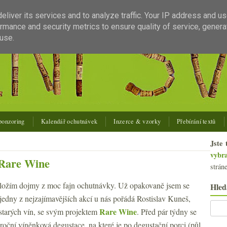
liver its services and to analyze traffic. Your IP address and u
rmance and security metrics to ensure quality of service, gener
use.
ponzoring
Kalendář ochutnávek
Inzerce & vzorky
Přebírání textů
Jste 
vybr
 Rare Wine
strán
dložím dojmy z moc fajn ochutnávky. Už opakovaně jsem se
Hled
jedny z nejzajímavějších akcí u nás pořádá Rostislav Kuneš,
Rare Wine
starých vín, se svým projektem
. Před pár týdny se
oční víněnková degustace, na které je po degustační porci (půl