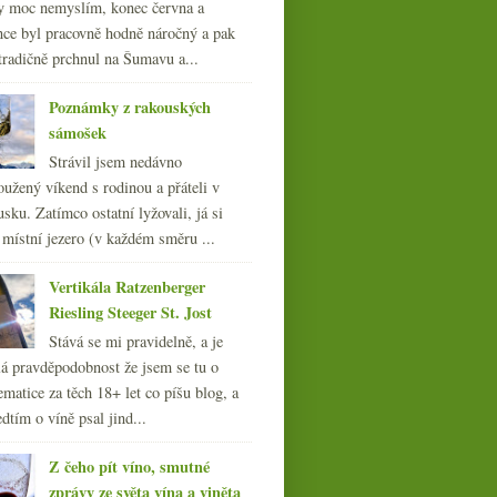
y moc nemyslím, konec června a
nce byl pracovně hodně náročný a pak
tradičně prchnul na Šumavu a...
Poznámky z rakouských
sámošek
Strávil jsem nedávno
oužený víkend s rodinou a přáteli v
sku. Zatímco ostatní lyžovali, já si
 místní jezero (v každém směru ...
Vertikála Ratzenberger
Riesling Steeger St. Jost
Stává se mi pravidelně, a je
á pravděpodobnost že jsem se tu o
ematice za těch 18+ let co píšu blog, a
dtím o víně psal jind...
Z čeho pít víno, smutné
zprávy ze světa vína a viněta