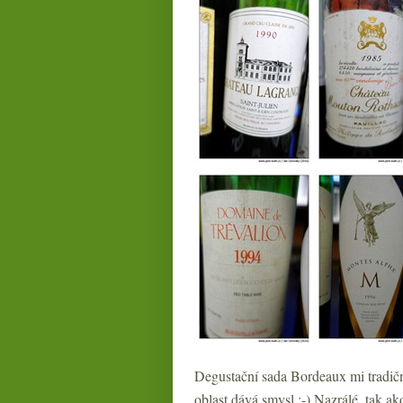
Degustační sada Bordeaux mi tradičně
oblast dává smysl :-) Nazrálé, tak a