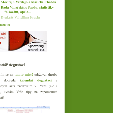
Moc fajn Verdejo a klasické Chablis
Rada Vinařského fondu, statistiky
falšování, apela...
Dvakrát Valtellina Fracia
Třikrát Morava – Riesling,
azit vše
Sauvignon, Pálava
Beaujolais Nouveau 2016
Mudrování z pražské vinárny
Zralá Itálie, Francie z Dobšic, fajn
crémant
Moravská Frankovka, Sauvignon a
Chardonnay
WSET v ČR, Svatomartinské,
ndář degustací
pokuta za pančování…
Semillon s 96 body, ale chutnat
tomto místě
sím se na
udržovat zhruba
nebude každému
kalendář degustací
íc dopředu
a
Týden sherry se sladkým potěšením
bných akcí především v Praze (ale i
Nádherná sestřička z Washingtonu
e), uvítám Vaše tipy na zapomenuté
Vulkanická vína obecně i s degustací
sti!
Přejmenování vlašáku,
svatomartinská, Rangen, info...
Báječná postarší vína u Rare Wine