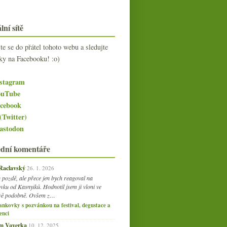
lní sítě
jte se do přátel tohoto webu a sledujte
ky na Facebooku! :o)
stagram
uTube
cebook
(Twitter)
stodon
ední komentáře
 Raclavský
26. 1. 2026
 pozdě, ale přece jen bych reagoval na
vku od Kasnyiků. Hodnotil jsem ji vloni ve
vě podobně. Ovšem z…
ankovky s pozvánkou na festival, degustace a
enci
am Vaverka
10. 12. 2025