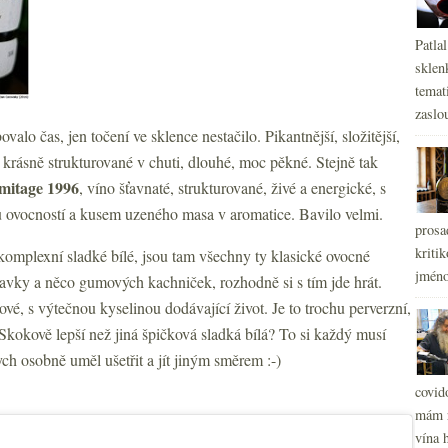
Patla
sklen
temati
zaslou
ovalo čas, jen točení ve sklence nestačilo. Pikantnější, složitější,
krásně strukturované v chuti, dlouhé, moc pěkné. Stejně tak
mitage 1996
, víno šťavnaté, strukturované, živé a energické, s
u ovocností a kusem uzeného masa v aromatice. Bavilo velmi.
prosa
kritik
komplexní sladké bílé, jsou tam všechny ty klasické ovocné
jméno
kavky a něco gumových kachniček, rozhodně si s tím jde hrát.
vé, s výtečnou kyselinou dodávající život. Je to trochu perverzní,
m. Skokově lepší než jiná špičková sladká bílá? To si každý musí
ch osobně uměl ušetřit a jít jiným směrem :-)
covid
mám r
vína h