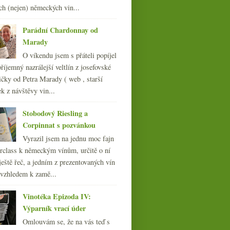
009
(249)
ch (nejen) německých vin...
008
(270)
007
(108)
Parádní Chardonnay od
Marady
O víkendu jsem s přáteli popíjel
říjemný nazrálejší veltlín z josefovské
čky od Petra Marady ( web , starší
ek z návštěvy vin...
Stobodový Riesling a
Corpinnat s pozvánkou
Vyrazil jsem na jednu moc fajn
rclass k německým vínům, určitě o ní
ještě řeč, a jedním z prezentovaných vín
 vzhledem k zamě...
Vinotéka Epizoda IV:
Výparník vrací úder
Omlouvám se, že na vás teď s