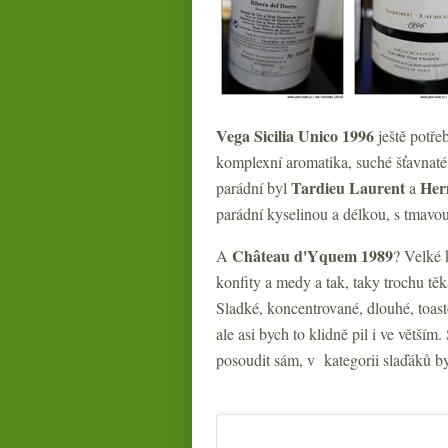
Vega Sicilia Unico 1996
ještě potřeb
komplexní aromatika, suché šťavnaté 
Tardieu Laurent
Her
parádní byl
a
parádní kyselinou a délkou, s tmavo
Château d'Yquem 1989
A
? Velké 
konfity a medy a tak, taky trochu tě
Sladké, koncentrované, dlouhé, toasto
ale asi bych to klidně pil i ve větší
posoudit sám, v kategorii slaďáků by