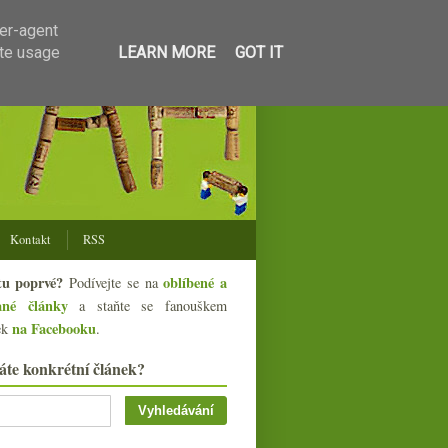
ser-agent
ate usage
LEARN MORE
GOT IT
Kontakt
RSS
tu poprvé?
oblíbené a
Podívejte se na
ané články
a staňte se fanouškem
na Facebooku
ek
.
áte konkrétní článek?