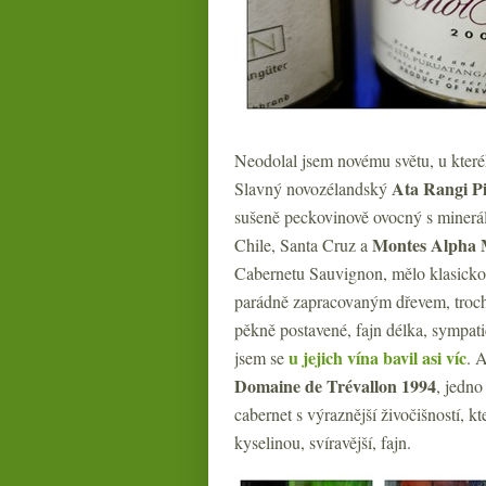
Neodolal jsem novému světu, u které
Ata Rangi Pi
Slavný novozélandský
sušeně peckovinově ovocný s mineráln
Montes Alpha 
Chile, Santa Cruz a
Cabernetu Sauvignon, mělo klasickou
parádně zapracovaným dřevem, trochu 
pěkně postavené, fajn délka, sympatic
u jejich vína bavil asi víc
jsem se
. 
Domaine de Trévallon 1994
, jedno
cabernet s výraznější živočišností, k
kyselinou, svíravější, fajn.