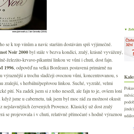
▼ Zobr
ho se k top vínům a navíc starším dostávám spíš výjimečně.
not Noir 2000
byl stále v bezva kondici, zralý, krásně vyvážený,
ě-železito-krvavo-pikantní linkou ve vůni i chuti, dost fajn.
M 1996
, odpověď na velká Bordeaux postavená primárně na
 výraznější a trochu sladčeji ovocnou vůni, koncentrovanou, s
Kale
zralejší, s herbální/pepřovou linkou. Suché, vyzrálé, velmi
Poku
ké pití. Na zadek jsem si z toho nesedl, ale fajn to je, ovšem loni
měs
A když jsme u cabernetu, tak jsem byl moc rád za možnost okusit
podo
 z nejslavnějších červených Provence. Klasický už dost zralý
jind
terá se projevovala i v chuti, relativně přímočaré s hodně výraznou
událo