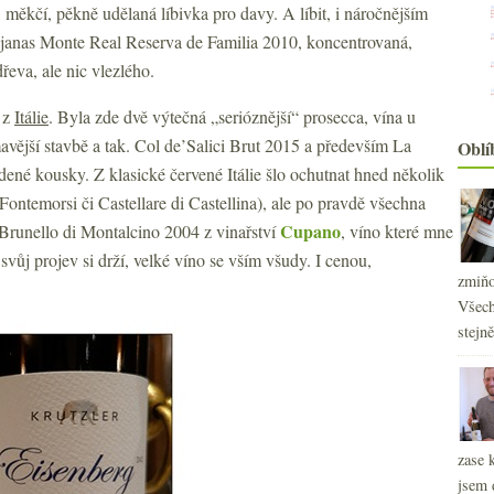
, měkčí, pěkně udělaná líbivka pro davy. A líbit, i náročnějším
anas Monte Real Reserva de Familia 2010, koncentrovaná,
eva, ale nic vlezlého.
 z
Itálie
. Byla zde dvě výtečná „serióznější“ prosecca, vína u
mavější stavbě a tak. Col de’Salici Brut 2015 a především La
Oblí
ené kousky. Z klasické červené Itálie šlo ochutnat hned několik
ontemorsi či Castellare di Castellina), ale po pravdě všechna
Cupano
v Brunello di Montalcino 2004 z vinařství
, víno které mne
svůj projev si drží, velké víno se vším všudy. I cenou,
zmiňo
Všech
stejn
zase 
2
►
jsem 