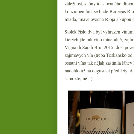
záležitost, s tóny toastovaného dřeva
konzumentům, se bude Bodegas Rioj
mladá, tmavě ovocná Rioja s kupou dř
Stolek číslo dva byl vyhrazen vínům
kterých jde mluvit o mineralitě, zají
Vigna di Sarah Brut 2015, dost poved
zajímavých vín (třeba Toskánsko od F
ostatní vína tak nějak zastínila láhe
nadchlo už na degustaci před lety. A 
samozřejmě :-)