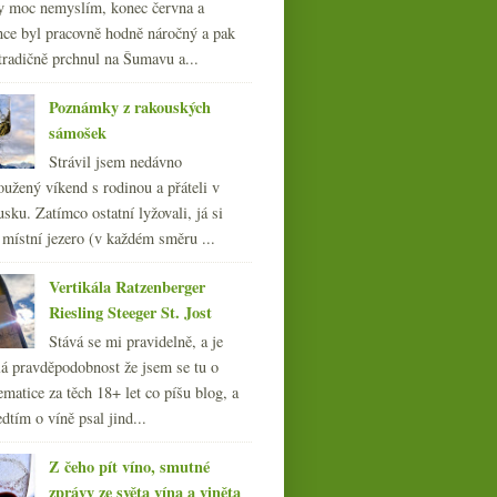
y moc nemyslím, konec června a
nce byl pracovně hodně náročný a pak
tradičně prchnul na Šumavu a...
Poznámky z rakouských
sámošek
Strávil jsem nedávno
oužený víkend s rodinou a přáteli v
sku. Zatímco ostatní lyžovali, já si
 místní jezero (v každém směru ...
Vertikála Ratzenberger
Riesling Steeger St. Jost
Stává se mi pravidelně, a je
á pravděpodobnost že jsem se tu o
ematice za těch 18+ let co píšu blog, a
dtím o víně psal jind...
Z čeho pít víno, smutné
zprávy ze světa vína a viněta