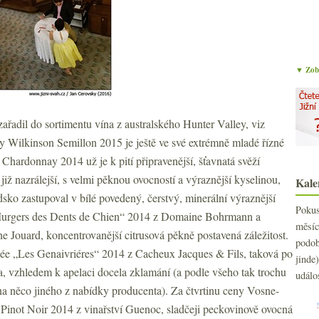
▼ Zobr
ařadil do sortimentu vína z australského Hunter Valley, viz
y Wilkinson Semillon 2015 je ještě ve své extrémně mladé řízné
. Chardonnay 2014 už je k pití připravenější, šťavnatá svěží
iž nazrálejší, s velmi pěknou ovocností a výraznější kyselinou,
Kale
sko zastupoval v bílé povedený, čerstvý, minerální výraznější
Poku
Murgers des Dents de Chien“ 2014 z Domaine Bohrmann a
měs
Jouard, koncentrovanější citrusová pěkně postavená záležitost.
podo
e „Les Genaivriéres“ 2014 z Cacheux Jacques & Fils, taková po
jind
a, vzhledem k apelaci docela zklamání (a podle všeho tak trochu
událo
na něco jiného z nabídky producenta). Za čtvrtinu ceny Vosne-
 Pinot Noir 2014 z vinařství Guenoc, sladčeji peckovinově ovocná