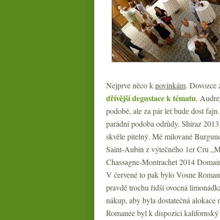
Nejprve něco k
novinkám
. Dovozce z
dřívější degustace k tématu
. Audre
podobě, ale za pár let bude dost fajn
parádní podoba odrůdy. Shiraz 2013 j
skvěle pitelný. Mé milované Burgund
Saint-Aubin z výtečného 1er Cru „
Chassagne-Montrachet 2014 Domaine 
V červené to pak bylo Vosne Romané
pravdě trochu řidší ovocná limonádk
nákup, aby byla dostatečná alokace 
Romanée byl k dispozici kalifornský