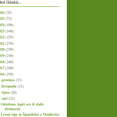
led článků...
026
(35)
025
(72)
024
(106)
023
(160)
022
(225)
021
(239)
020
(239)
019
(238)
018
(240)
017
(240)
016
(250)
prosince
(21)
►
listopadu
(21)
►
října
(20)
►
září
(21)
▼
Odsířeno, lepší sex & další
drobnosti
Levné tipy ze Španělska a Maďarska