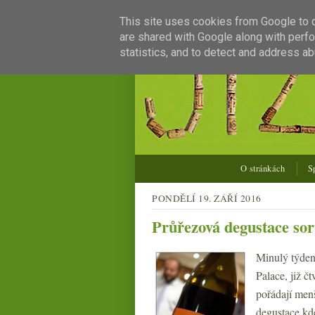
This site uses cookies from Google to de
are shared with Google along with perfo
statistics, and to detect and address ab
O stránkách
S
PONDĚLÍ 19. ZÁŘÍ 2016
Průřezová degustace sor
Minulý týden 
Palace, již č
pořádají menš
degustace kde