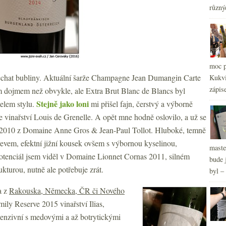
2
►
různý
2
►
2
►
2
►
2
►
2
►
moc p
2
►
chat bubliny. Aktuální šarže Champagne Jean Dumangin Carte
Kukvi
2
►
zápis
ím dojmem než obvykle, ale Extra Brut Blanc de Blancs byl
Stejně jako loni
telem stylu.
mi přišel fajn, čerstvý a výborně
e vinařství Louis de Grenelle. A opět mne hodně oslovilo, a už se
 2010 z Domaine Anne Gros & Jean-Paul Tollot. Hluboké, temně
evem, efektní jižní kousek ovšem s výbornou kyselinou,
maste
potenciál jsem viděl v Domaine Lionnet Cornas 2011, silném
bude 
turou, nutně ale potřebuje zrát.
byl –
a z
Rakouska, Německa, ČR či Nového
mily Reserve 2015 vinařství Ilias,
ntenzivní s medovými a až botrytickými