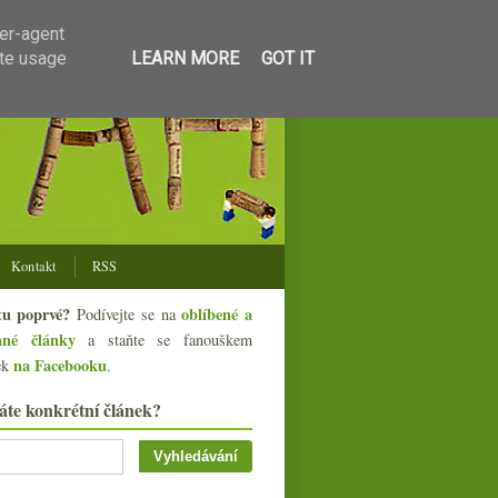
ser-agent
ate usage
LEARN MORE
GOT IT
Kontakt
RSS
tu poprvé?
oblíbené a
Podívejte se na
ané články
a staňte se fanouškem
na Facebooku
ek
.
áte konkrétní článek?