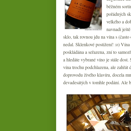
běžném sorti
pořádných skl
velkého a do
navnadí ješt
sklo, tak rovnou jdu na vína s (čas
nedal. Sklenkové postižení! :o) Vína
poskládána a seřazena, zní to samozř
a hledáte vybrané víno je stále dost
vína trochu podchlazena, ale zahřát 
doprovodu živého klavíru, docela mn
devadesátých v tomhle podání. Ale by