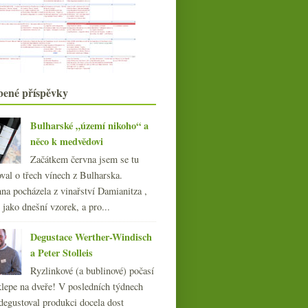
Stočeno, obodováno, zatčeno,
uzákoněno a další čte...
3x trochu netypicky – odrůda,
původ, zpracování
O propagaci malého regionu a
degustační vinařské v...
Bubliny z Anglie a ze Somló
bené příspěvky
Vezměte něco z Moravy…
Saké novinky, Grosses Gewächs,
zemětřesení
Bulharské „území nikoho“ a
Na návštěvě u Kőfejtő
něco k medvědovi
srpna
(21)
Začátkem června jsem se tu
►
července
val o třech vínech z Bulharska.
(19)
►
června
na pocházela z vinařství Damianitza ,
(22)
►
ě jako dnešní vzorek, a pro...
května
(22)
►
dubna
(21)
►
Degustace Werther-Windisch
března
(21)
►
a Peter Stolleis
února
(21)
►
Ryzlinkové (a bublinové) počasí
ledna
(20)
►
klepe na dveře! V posledních týdnech
015
(251)
degustoval produkci docela dost