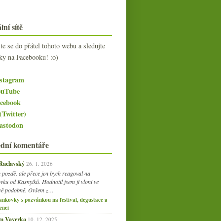
lní sítě
jte se do přátel tohoto webu a sledujte
ky na Facebooku! :o)
stagram
uTube
cebook
(Twitter)
stodon
ední komentáře
 Raclavský
26. 1. 2026
 pozdě, ale přece jen bych reagoval na
vku od Kasnyiků. Hodnotil jsem ji vloni ve
vě podobně. Ovšem z…
ankovky s pozvánkou na festival, degustace a
enci
am Vaverka
10. 12. 2025