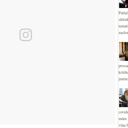
Patla
sklen
temati
zaslou
prosa
kritik
jméno
covid
mám r
vína h