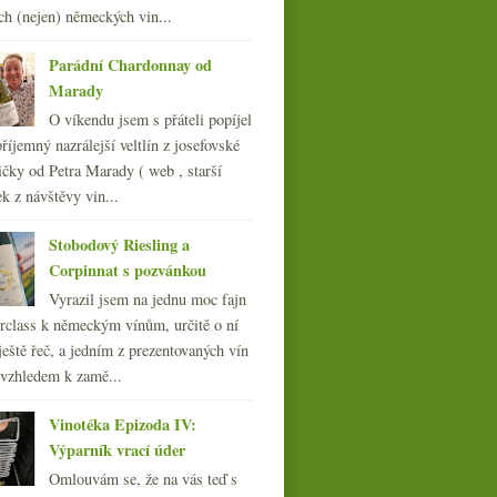
014
(254)
ch (nejen) německých vin...
013
(249)
012
(254)
Parádní Chardonnay od
011
(252)
Marady
010
(249)
O víkendu jsem s přáteli popíjel
009
(249)
říjemný nazrálejší veltlín z josefovské
008
(270)
čky od Petra Marady ( web , starší
007
(108)
ek z návštěvy vin...
Stobodový Riesling a
Corpinnat s pozvánkou
Vyrazil jsem na jednu moc fajn
rclass k německým vínům, určitě o ní
ještě řeč, a jedním z prezentovaných vín
 vzhledem k zamě...
Vinotéka Epizoda IV:
Výparník vrací úder
Omlouvám se, že na vás teď s