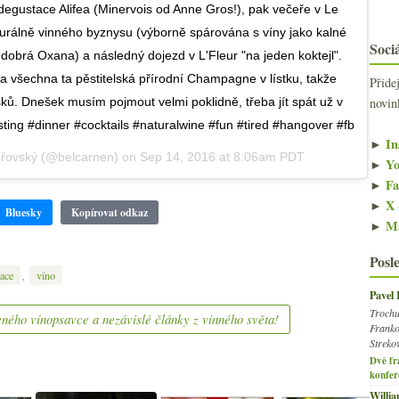
degustace Alifea (Minervois od Anne Gros!), pak večeře v Le
aturálně vinného byznysu (výborně spárována s víny jako kalné
Sociá
obrá Oxana) a následný dojezd v L'Fleur "na jeden koktejl".
 na všechna ta pěstitelská přírodní Champagne v lístku, takže
Přide
novin
usků. Dnešek musím pojmout velmi poklidně, třeba jít spát už v
sting #dinner #cocktails #naturalwine #fun #tired #hangover #fb
►
In
eřovský (@belcarnen) on
Sep 14, 2016 at 8:06am PDT
►
Yo
►
Fa
►
X 
Bluesky
Kopírovat odkaz
►
Ma
Posl
,
ace
víno
Pavel
Trochu
ného vínopsavce a nezávislé články z vinného světa!
Franko
Streko
Dvě fr
konfer
Willi