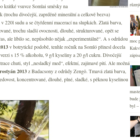
2
►
různý
 po krátké vsuvce Somlai směsky na
2
►
k (trochu divočejší, zaprděně minerální a celkově bezva)
2
►
2
v 220l sudu a se čtyřdenní macerací na slupkách. Zlatá barva,
►
2
vané, trochu sladší ovocnosti, dlouhé, strukturované, opět se
►
2
►
s, ale líbilo se, nepůsobilo nějak „experimentálně“. A s odrůdou
moc p
2
►
2013
v botrytické podobě, tenhle ročník na Somló přinesl docela
Kukvi
2
►
 verzi s 15 % alkoholu, 9 g/l kyseliny a 20 g/l cukru. Divočejší
zápis
trace chuti, styl „nesladký med“, efektní, zajímavé pití. Ale možná
rostyán 2013
z Badacsony z odrůdy Zengö. Tmavá zlatá barva,
edovost, koncentrované, dlouhé, plné, sladké, s pěknou kyselinou
maste
bude 
byl –