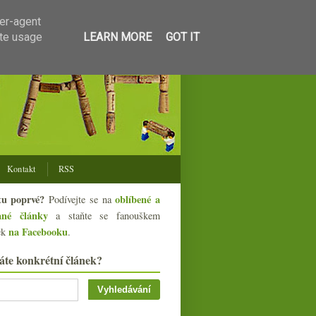
ser-agent
ate usage
LEARN MORE
GOT IT
Kontakt
RSS
tu poprvé?
oblíbené a
Podívejte se na
ané články
a staňte se fanouškem
na Facebooku
ek
.
áte konkrétní článek?