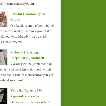
014
(254)
ch (nejen) německých vin...
013
(249)
012
(254)
Parádní Chardonnay od
011
(252)
Marady
010
(249)
O víkendu jsem s přáteli popíjel
009
(249)
říjemný nazrálejší veltlín z josefovské
008
(270)
čky od Petra Marady ( web , starší
007
(108)
ek z návštěvy vin...
Stobodový Riesling a
Corpinnat s pozvánkou
Vyrazil jsem na jednu moc fajn
rclass k německým vínům, určitě o ní
ještě řeč, a jedním z prezentovaných vín
 vzhledem k zamě...
Vinotéka Epizoda IV:
Výparník vrací úder
Omlouvám se, že na vás teď s