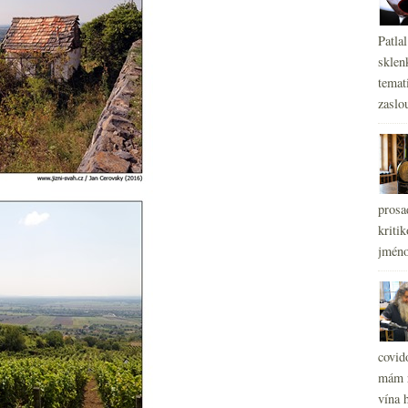
Patla
sklen
temati
zaslou
prosa
kritik
jméno
covid
mám r
vína h