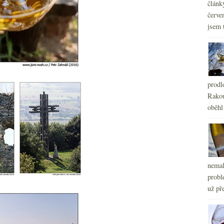
článk
červe
jsem 
prodl
Rakou
oběhl
nemal
probl
už pře