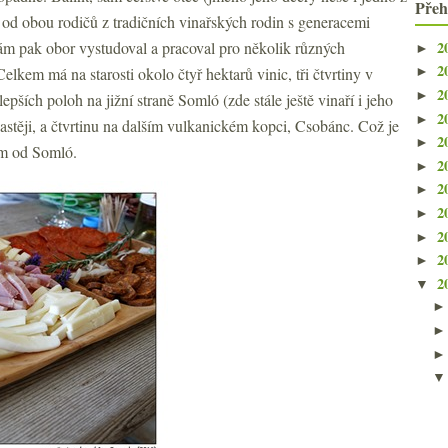
Přeh
 od obou rodičů z tradičních vinařských rodin s generacemi
2
sám pak obor vystudoval a pracoval pro několik různých
►
2
elkem má na starosti okolo čtyř hektarů vinic, tři čtvrtiny v
►
2
►
lepších poloh na jižní straně Somló (zde stále ještě vinaří i jeho
2
►
astěji, a čtvrtinu na dalším vulkanickém kopci, Csobánc. Což je
2
►
km od Somló.
2
►
2
►
2
►
2
►
2
►
2
▼