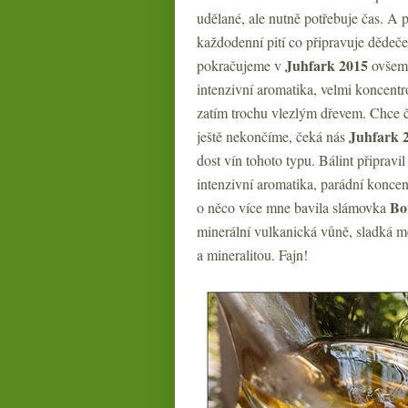
udělané, ale nutně potřebuje čas. A
každodenní pití co připravuje dědeče
Juhfark 2015
pokračujeme v
ovšem 
intenzivní aromatika, velmi koncentro
zatím trochu vlezlým dřevem. Chce ča
Juhfark 
ještě nekončíme, čeká nás
dost vín tohoto typu. Bálint připravil
intenzivní aromatika, parádní koncen
Bo
o něco více mne bavila slámovka
minerální vulkanická vůně, sladká m
a mineralitou. Fajn!