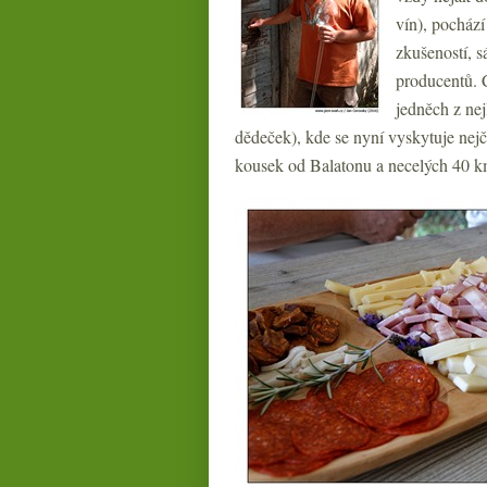
vín), pochází
zkušeností, 
producentů. C
jedněch z nej
dědeček), kde se nyní vyskytuje nejč
kousek od Balatonu a necelých 40 