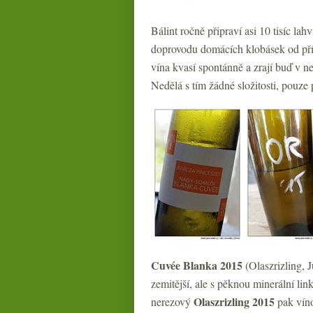
Bálint ročně připraví asi 10 tisíc la
doprovodu domácích klobásek od pří
vína kvasí spontánně a zrají buď v n
Nedělá s tím žádné složitosti, pouze
Cuvée Blanka 2015
(Olaszrizling, J
zemitější, ale s pěknou minerální lin
Olaszrizling 2015
nerezový
pak vín