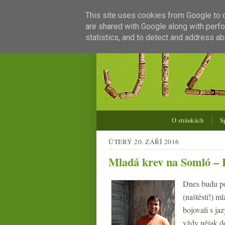
This site uses cookies from Google to de
are shared with Google along with perfo
statistics, and to detect and address ab
O stránkách
S
ÚTERÝ 20. ZÁŘÍ 2016
Mladá krev na Somló – 
Dnes budu pok
(naštěstí!) m
bojovali s ja
vždy nějak do