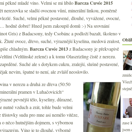
Barcza
Cuvée 2015
elmi pěkné mladé víno. Velmi se mi líbilo
ět nerezovka se sladší ovocnou vůní, minerální linkou, poměrně
 vlezlé. Suché, velmi pěkně postavené, dlouhé, vyvážené, ovocné,
ní… hodně dobré! Hned jsem zakoupil domů :-) Na srovnání
Pinot Gris) z Badacsony, tedy Csobánc a podloží bazalt, školeno v
Oblí
. Žluté ovoce, dřevo, suché, výraznější kyselina, medová zralost,
Barcza
Cuvée 2013
 spíše chladným.
z Badacsony je překvapivě
eltlini (Veltlínské zelené) a k tomu Olaszrizling čistě z nerezu.
 zaprděné. Suché ale s dotykem cukru, zralejší, slušně postavené,
jak nevím, špatné to není, ale zvlášť neoslovilo.
zmiňo
Všech
ovina v nerezu a druhá ze dřeva (50:50
stejn
 „minerální pramen v Luhačovicích“
razné pevnější tělo, kyseliny, důrazné,
e nutně vzduch a zrát, tohle bude velmi
 třístovky sudu pro mne asi nemělo vítěze,
m a o něco hutnějším dojmem, s výbornou
zase 
2
►
jsem 
š výrazným. Víno je to dlouhé, výborně