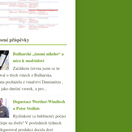
Stočeno, obodováno, zatčeno,
uzákoněno a další čte...
3x trochu netypicky – odrůda,
původ, zpracování
O propagaci malého regionu a
degustační vinařské v...
Bubliny z Anglie a ze Somló
bené příspěvky
Vezměte něco z Moravy…
Saké novinky, Grosses Gewächs,
zemětřesení
Bulharské „území nikoho“ a
Na návštěvě u Kőfejtő
něco k medvědovi
srpna
(21)
Začátkem června jsem se tu
►
července
val o třech vínech z Bulharska.
(19)
►
června
na pocházela z vinařství Damianitza ,
(22)
►
ě jako dnešní vzorek, a pro...
května
(22)
►
dubna
(21)
►
Degustace Werther-Windisch
března
(21)
►
a Peter Stolleis
února
(21)
►
Ryzlinkové (a bublinové) počasí
ledna
(20)
►
klepe na dveře! V posledních týdnech
015
(251)
degustoval produkci docela dost