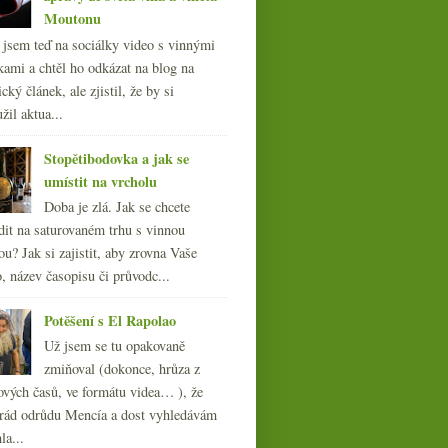
Moutonu
l jsem teď na sociálky video s vinnými
kami a chtěl ho odkázat na blog na
cký článek, ale zjistil, že by si
žil aktua...
Stopětibodovka a jak se
umístit na vrcholu
Doba je zlá. Jak se chcete
dit na saturovaném trhu s vinnou
ou? Jak si zajistit, aby zrovna Vaše
, název časopisu či průvodc...
Potěšení s El Rapolao
Už jsem se tu opakovaně
zmiňoval (dokonce, hrůza z
ových časů, ve formátu videa… ), že
ád odrůdu Mencía a dost vyhledávám
la...