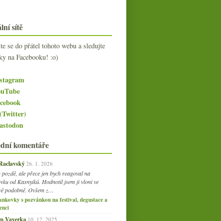
lní sítě
jte se do přátel tohoto webu a sledujte
ky na Facebooku! :o)
stagram
uTube
cebook
(Twitter)
stodon
ední komentáře
 Raclavský
26. 1. 2026
 pozdě, ale přece jen bych reagoval na
vku od Kasnyiků. Hodnotil jsem ji vloni ve
vě podobně. Ovšem z…
ankovky s pozvánkou na festival, degustace a
enci
am Vaverka
10. 12. 2025