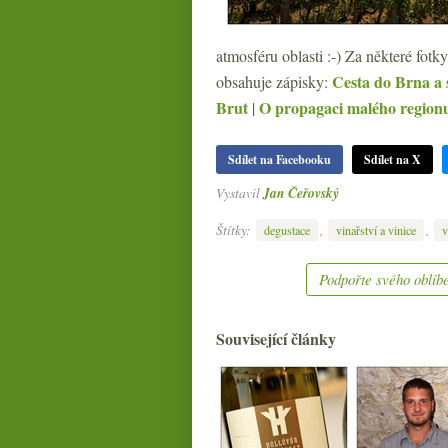
atmosféru oblasti :-) Za některé fotk
Cesta do Brna 
obsahuje zápisky:
Brut
O propagaci malého regionu 
|
Sdílet na Facebooku
Sdílet na X
Vystavil
Jan Čeřovský
Štítky:
,
,
degustace
vinařství a vinice
v
Podpořte svého oblíbe
Související články