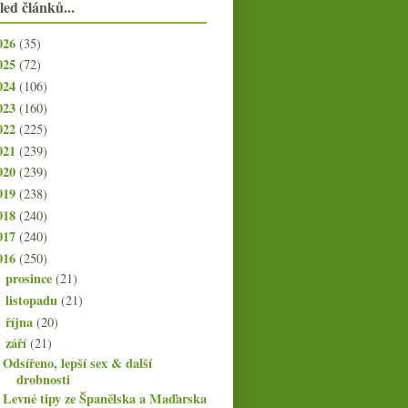
led článků...
026
(35)
025
(72)
024
(106)
023
(160)
022
(225)
021
(239)
020
(239)
019
(238)
018
(240)
017
(240)
016
(250)
prosince
(21)
►
listopadu
(21)
►
října
(20)
►
září
(21)
▼
Odsířeno, lepší sex & další
drobnosti
Levné tipy ze Španělska a Maďarska