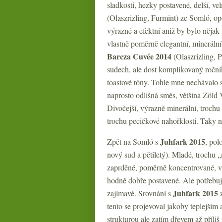
sladkosti, hezky postavené, delší, v
(Olaszrizling, Furmint) ze Somló, op
výrazné a efektní aniž by bylo nějak
vlastně poměrně elegantní, minerál
Barcza
Cuvée 2014
(Olaszrizling, 
sudech, ale dost komplikovaný ročník
toastové tóny. Tohle mne nechávalo
naprosto odlišná směs, většina Zöld V
Divočejší, výrazně minerální, trochu
trochu pecičkové nahořklosti. Taky ně
Juhfark 2015
Zpět na Somló s
, pol
nový sud a pětiletý). Mladé, trochu
zaprděné, poměrně koncentrované, vý
hodně dobře postavené. Ale potřebuj
Juhfark 2015
zajímavé. Srovnání s
z
tento se projevoval jakoby teplejší
strukturou ale zatím dřevem až příli