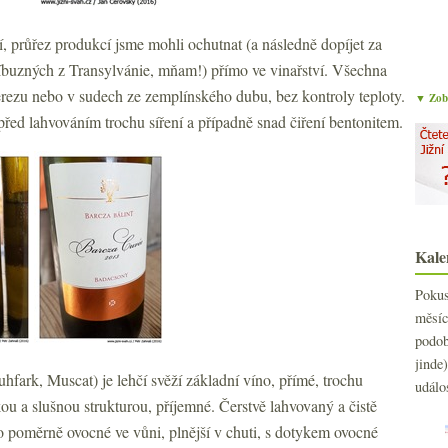
hví, průřez produkcí jsme mohli ochutnat (a následně dopíjet za
buzných z Transylvánie, mňam!) přímo ve vinařství. Všechna
erezu nebo v sudech ze zemplínského dubu, bez kontroly teploty.
▼ Zobr
 před lahvováním trochu síření a případně snad čiření bentonitem.
Kale
Poku
měs
podo
jind
uhfark, Muscat) je lehčí svěží základní víno, přímé, trochu
událo
kou a slušnou strukturou, příjemné. Čerstvě lahvovaný a čistě
o poměrně ovocné ve vůni, plnější v chuti, s dotykem ovocné