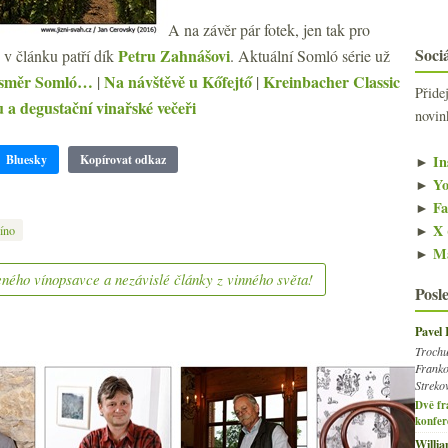
A na závěr pár fotek, jen tak pro
Sociá
Petru Zahnášovi
y v článku patří dík
. Aktuální Somló série už
a směr Somló…
Na návštěvě u Kőfejtő
Kreinbacher Classic
|
|
Přide
a degustační vinařské večeři
novin
►
In
Bluesky
Kopírovat odkaz
►
Yo
►
Fa
►
X 
íno
►
Ma
ného vínopsavce a nezávislé články z vinného světa!
Posl
Pavel
Trochu
Franko
Streko
Dvě fr
konfer
Willi