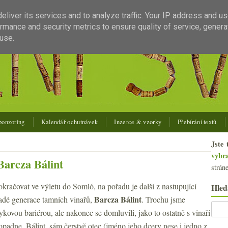
liver its services and to analyze traffic. Your IP address and u
rmance and security metrics to ensure quality of service, gener
use.
ponzoring
Kalendář ochutnávek
Inzerce & vzorky
Přebírání textů
Jste 
vybr
Barcza Bálint
strán
račovat ve výletu do Somló, na pořadu je další z nastupující
Hled
Barcza Bálint
ladé generace tamních vinařů,
. Trochu jsme
zykovou bariérou, ale nakonec se domluvili, jako to ostatně s vinaři
padne. Bálint, sám čerstvě otec (jméno jeho dcery nese i jedno z