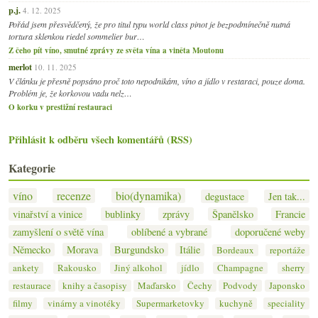
p.j.
4. 12. 2025
Pořád jsem přesvědčený, že pro titul typu world class pinot je bezpodmínečně nutná
tortura sklenkou riedel sommelier bur…
Z čeho pít víno, smutné zprávy ze světa vína a viněta Moutonu
merlot
10. 11. 2025
V článku je přesně popsáno proč toto nepodnikám, víno a jídlo v restaraci, pouze doma.
Problém je, že korkovou vadu nelz…
O korku v prestižní restauraci
Přihlásit k odběru všech komentářů (RSS)
Kategorie
víno
recenze
bio(dynamika)
degustace
Jen tak...
vinařství a vinice
bublinky
zprávy
Španělsko
Francie
zamyšlení o světě vína
oblíbené a vybrané
doporučené weby
Německo
Morava
Burgundsko
Itálie
Bordeaux
reportáže
ankety
Rakousko
Jiný alkohol
jídlo
Champagne
sherry
restaurace
knihy a časopisy
Maďarsko
Čechy
Podvody
Japonsko
filmy
vinárny a vinotéky
Supermarketovky
kuchyně
speciality