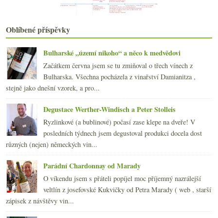
května
(22)
►
dubna
(21)
►
března
(21)
►
Oblíbené příspěvky
února
(21)
►
ledna
(20)
►
Bulharské „území nikoho“ a něco k medvědovi
2015
(251)
►
Začátkem června jsem se tu zmiňoval o třech vínech z
2014
(254)
►
Bulharska. Všechna pocházela z vinařství Damianitza ,
2013
(249)
►
stejně jako dnešní vzorek, a pro...
2012
(254)
►
2011
(252)
►
Degustace Werther-Windisch a Peter Stolleis
2010
(249)
►
Ryzlinkové (a bublinové) počasí zase klepe na dveře! V
2009
(249)
►
posledních týdnech jsem degustoval produkci docela dost
2008
(270)
►
různých (nejen) německých vin...
2007
(108)
►
Parádní Chardonnay od Marady
O víkendu jsem s přáteli popíjel moc příjemný nazrálejší
veltlín z josefovské Kukvičky od Petra Marady ( web , starší
zápisek z návštěvy vin...