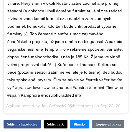
vinaře, který s ním v okolí Rustu vlastně začínal a je pro něj
zásadní (a dokonce ulovil doménu furmint.at, já si z té radosti
z vína rovnou koupil furmint.cz a nabízím za rozumných
podmínek komukoliv, kdo tam bude chtít prodávat výborné
furminty ;-). Top červené z amfor z moc zajímavého
španělského projektu, už jsem o něm na blogu psal. A pak bio
veganské nesířené Tempranillo v řekněme spotřební variantě,
doporučená maloobchodka u nás je 185 Kč. Žijeme ve vinně
velmi progresivní době! :-) Kuře podle Thomase Kellera se
peče (požární senzor zatím neřve, ale je to těsně), děti budou
taky spokojené, myslím. Čím se takhle ve čtvrtek večer bavíte
vy? #grasswidower #wine #natural #austria #furmint #finewine
#spain #amphora #nosulphuradded #fb
A photo posted by Jan Čeřovský (@belcarnen) on
Sep 22, 2016 at 9:18am PDT
Sdílet na Facebooku
Sdílet na X
Bluesky
Kopírovat odkaz