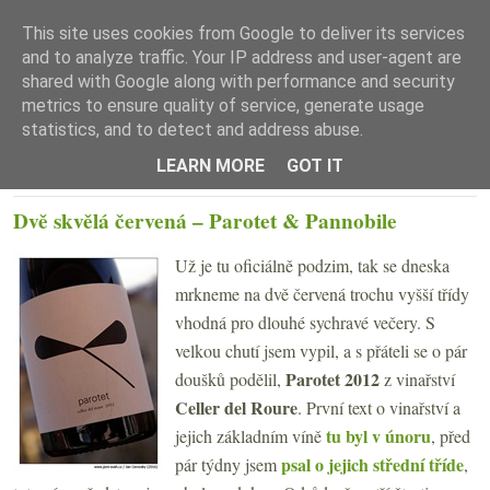
This site uses cookies from Google to deliver its services
and to analyze traffic. Your IP address and user-agent are
shared with Google along with performance and security
metrics to ensure quality of service, generate usage
statistics, and to detect and address abuse.
☰ Menu
LEARN MORE
GOT IT
ÚTERÝ 27. ZÁŘÍ 2016
Dvě skvělá červená – Parotet & Pannobile
Už je tu oficiálně podzim, tak se dneska
mrkneme na dvě červená trochu vyšší třídy
vhodná pro dlouhé sychravé večery. S
velkou chutí jsem vypil, a s přáteli se o pár
Parotet 2012
doušků podělil,
z vinařství
Celler del Roure
. První text o vinařství a
tu byl v únoru
jejich základním víně
, před
psal o jejich střední tříde
pár týdny jsem
,