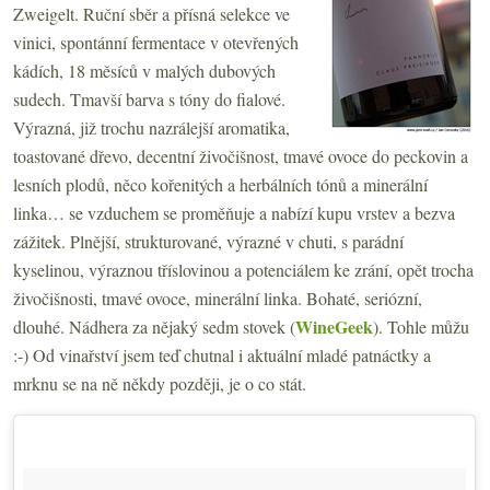
Zweigelt. Ruční sběr a přísná selekce ve
vinici, spontánní fermentace v otevřených
kádích, 18 měsíců v malých dubových
sudech. Tmavší barva s tóny do fialové.
Výrazná, již trochu nazrálejší aromatika,
toastované dřevo, decentní živočišnost, tmavé ovoce do peckovin a
lesních plodů, něco kořenitých a herbálních tónů a minerální
linka… se vzduchem se proměňuje a nabízí kupu vrstev a bezva
zážitek. Plnější, strukturované, výrazné v chuti, s parádní
kyselinou, výraznou tříslovinou a potenciálem ke zrání, opět trocha
živočišnosti, tmavé ovoce, minerální linka. Bohaté, seriózní,
WineGeek
dlouhé. Nádhera za nějaký sedm stovek (
). Tohle můžu
:-) Od vinařství jsem teď chutnal i aktuální mladé patnáctky a
mrknu se na ně někdy později, je o co stát.