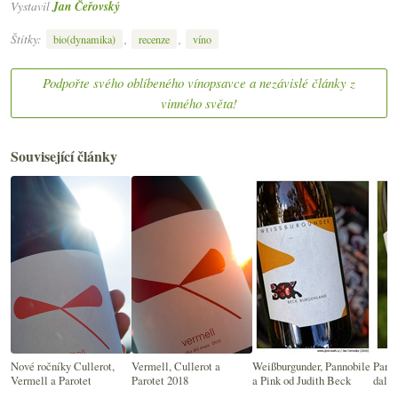
Vystavil
Jan Čeřovský
Štítky:
,
,
bio(dynamika)
recenze
víno
Podpořte svého oblíbeného vínopsavce a nezávislé články z
vinného světa!
Související články
Nové ročníky Cullerot,
Vermell, Cullerot a
Weißburgunder, Pannobile
Parád
Vermell a Parotet
Parotet 2018
a Pink od Judith Beck
další