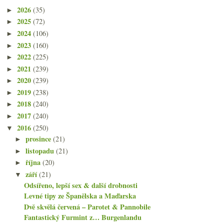
2026
(35)
►
2025
(72)
►
2024
(106)
►
2023
(160)
►
2022
(225)
►
2021
(239)
►
2020
(239)
►
2019
(238)
►
2018
(240)
►
2017
(240)
►
2016
(250)
▼
prosince
(21)
►
listopadu
(21)
►
října
(20)
►
září
(21)
▼
Odsířeno, lepší sex & další drobnosti
Levné tipy ze Španělska a Maďarska
Dvě skvělá červená – Parotet & Pannobile
Fantastický Furmint z… Burgenlandu