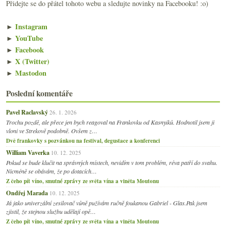
Přidejte se do přátel tohoto webu a sledujte novinky na Facebooku! :o)
►
Instagram
►
YouTube
►
Facebook
►
X (Twitter)
►
Mastodon
Poslední komentáře
Pavel Raclavský
26. 1. 2026
Trochu pozdě, ale přece jen bych reagoval na Frankovku od Kasnyiků. Hodnotil jsem ji
vloni ve Strekově podobně. Ovšem z…
Dvě frankovky s pozvánkou na festival, degustace a konferenci
William Vaverka
10. 12. 2025
Pokud se bude klučit na správných místech, nevidím v tom problém, réva patří do svahu.
Nicméně se obávám, že po dotacích…
Z čeho pít víno, smutné zprávy ze světa vína a viněta Moutonu
Ondřej Marada
10. 12. 2025
Já jako univerzální zesilovač vůně pužívám ručně foukanou Gabriel - Glas.Pak jsem
zjistil, že stejnou službu udělají opě…
Z čeho pít víno, smutné zprávy ze světa vína a viněta Moutonu