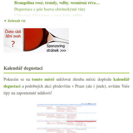
Brangelina rosé, trendy, volby, vesmírná réva…
Degustace s pár bezva slovinskými víny
Chlastací Claratum a moc fajn veltlín
▼ Zobrazit vše
Mladá krev na Somló – Barcza Bálint
Průřezová degustace sortimentem Alifea
Stanko Radikon, trh naturálních vín, předpis pro C...
Bílé Burgundsko a netradiční červené Španělsko
Jura v podání Domaine de la Pinte
Chambolle-Musigny 1966 – 2002
Červená amfora, Albariño a chybějící slon
Stočeno, obodováno, zatčeno, uzákoněno a další čte...
Kalendář degustací
3x trochu netypicky – odrůda, původ, zpracování
tomto místě
kalendář
Pokusím se na
O propagaci malého regionu a degustační vinařské v...
udržovat zhruba měsíc dopředu
Bubliny z Anglie a ze Somló
degustací
a podobných akcí především v Praze (ale i jinde), uvítám Vaše
Vezměte něco z Moravy…
tipy na zapomenuté události!
Saké novinky, Grosses Gewächs, zemětřesení
Na návštěvě u Kőfejtő
srpna
(21)
►
července
(19)
►
června
(22)
►