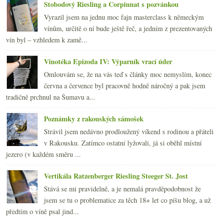
Stobodový Riesling a Corpinnat s pozvánkou
Vyrazil jsem na jednu moc fajn masterclass k německým
vínům, určitě o ní bude ještě řeč, a jedním z prezentovaných
vín byl – vzhledem k zamě...
Vinotéka Epizoda IV: Výparník vrací úder
Omlouvám se, že na vás teď s články moc nemyslím, konec
června a července byl pracovně hodně náročný a pak jsem
tradičně prchnul na Šumavu a...
Poznámky z rakouských sámošek
Strávil jsem nedávno prodloužený víkend s rodinou a přáteli
v Rakousku. Zatímco ostatní lyžovali, já si oběhl místní
jezero (v každém směru ...
Vertikála Ratzenberger Riesling Steeger St. Jost
Stává se mi pravidelně, a je nemalá pravděpodobnost že
jsem se tu o problematice za těch 18+ let co píšu blog, a už
předtím o víně psal jind...