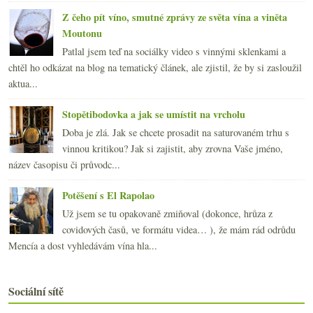
Z čeho pít víno, smutné zprávy ze světa vína a viněta
Moutonu
Patlal jsem teď na sociálky video s vinnými sklenkami a
chtěl ho odkázat na blog na tematický článek, ale zjistil, že by si zasloužil
aktua...
Stopětibodovka a jak se umístit na vrcholu
Doba je zlá. Jak se chcete prosadit na saturovaném trhu s
vinnou kritikou? Jak si zajistit, aby zrovna Vaše jméno,
název časopisu či průvodc...
Potěšení s El Rapolao
Už jsem se tu opakovaně zmiňoval (dokonce, hrůza z
covidových časů, ve formátu videa… ), že mám rád odrůdu
Mencía a dost vyhledávám vína hla...
Sociální sítě