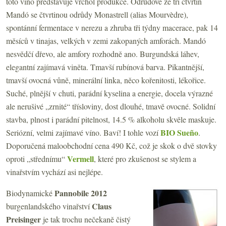
toto víno představuje vrchol produkce. Odrůdově ze tří čtvrtin
Mandó se čtvrtinou odrůdy Monastrell (alias Mourvèdre),
spontánní fermentace v nerezu a zhruba tři týdny macerace, pak 14
měsíců v tinajas, velkých v zemi zakopaných amforách. Mandó
nesvědčí dřevo, ale amfory rozhodně ano. Burgundská láhev,
elegantní zajímavá viněta. Tmavší rubínová barva. Pikantnější,
tmavší ovocná vůně, minerální linka, něco kořenitosti, lékořice.
Suché, plnější v chuti, parádní kyselina a energie, docela výrazné
ale nerušivé „zrnité“ třísloviny, dost dlouhé, tmavě ovocné. Solidní
stavba, plnost i parádní pitelnost, 14.5 % alkoholu skvěle maskuje.
BIO Sueño
Seriózní, velmi zajímavé víno. Baví! I tohle vozí
.
Doporučená maloobchodní cena 490 Kč, což je skok o dvě stovky
Vermell
oproti „střednímu“
, které pro zkušenost se stylem a
vinařstvím vychází asi nejlépe.
Pannobile 2012
Biodynamické
Claus
burgenlandského vinařství
Preisinger
je tak trochu nečekaně čistý