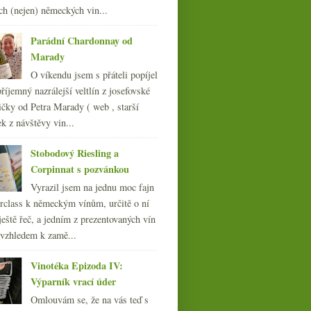
ledna
(22)
►
ch (nejen) německých vin...
013
(249)
012
(254)
Parádní Chardonnay od
011
(252)
Marady
010
(249)
O víkendu jsem s přáteli popíjel
009
(249)
říjemný nazrálejší veltlín z josefovské
008
(270)
čky od Petra Marady ( web , starší
007
(108)
ek z návštěvy vin...
Stobodový Riesling a
Corpinnat s pozvánkou
Vyrazil jsem na jednu moc fajn
rclass k německým vínům, určitě o ní
ještě řeč, a jedním z prezentovaných vín
 vzhledem k zamě...
Vinotéka Epizoda IV:
Domaine du Pélican -
Burgundsko v Juře
Výparník vrací úder
Omlouvám se, že na vás teď s