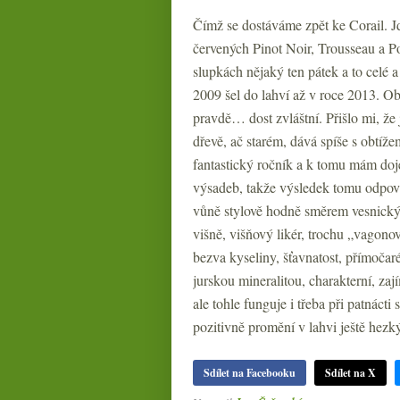
Čímž se dostáváme zpět ke Corail. Jd
červených Pinot Noir, Trousseau a 
slupkách nějaký ten pátek a to celé 
2009 šel do lahví až v roce 2013. Obv
pravdě… dost zvláštní. Přišlo mi, že 
dřevě, ač starém, dává spíše s obtíž
fantastický ročník a k tomu mám dojem
výsadeb, takže výsledek tomu odpovídá
vůně stylově hodně směrem vesnický b
višně, višňový likér, trochu „vagonov
bezva kyseliny, šťavnatost, přímoča
jurskou mineralitou, charakterní, zaj
ale tohle funguje i třeba při patnáct
pozitivně promění v lahvi ještě hezký
Sdílet na Facebooku
Sdílet na X