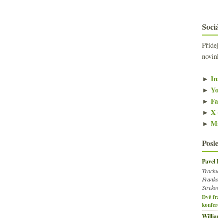
Sociá
Přide
novin
►
In
►
Yo
►
Fa
►
X 
►
Ma
Posl
Pavel
Trochu
Franko
Streko
Dvě fr
konfer
Willi