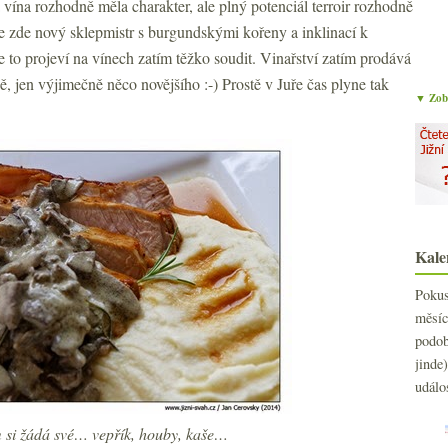
 vína rozhodně měla charakter, ale plný potenciál terroir rozhodně
e zde nový sklepmistr s burgundskými kořeny a inklinací k
se to projeví na vínech zatím těžko soudit. Vinařství zatím prodává
, jen výjimečně něco novějšího :-) Prostě v Juře čas plyne tak
▼ Zobr
Kale
Poku
měs
podo
jind
událo
 si žádá své… vepřík, houby, kaše…