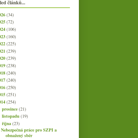
led článků...
026
(34)
025
(72)
024
(106)
023
(160)
022
(225)
021
(239)
020
(239)
019
(238)
018
(240)
017
(240)
016
(250)
015
(251)
014
(254)
prosince
(21)
►
listopadu
(19)
►
října
(23)
▼
Nebezpečná práce pro SZPI a
obnažený sběr