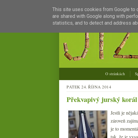
This site uses cookies from Google to de
are shared with Google along with perfo
statistics, and to detect and address ab
O stránkách
S
PÁTEK 24. ŘÍJNA 2014
Překvapivý jurský korál
Jestli je něja
zároveň zajíma
je to moment
tak, že je vys