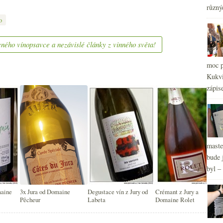
různý
2
►
o
2
►
2
►
ného vínopsavce a nezávislé články z vinného světa!
2
►
2
►
moc p
2
►
Kukvi
2
►
zápis
maste
bude 
byl –
maine
3x Jura od Domaine
Degustace vín z Jury od
Crémant z Jury a
Pêcheur
Labeta
Domaine Rolet