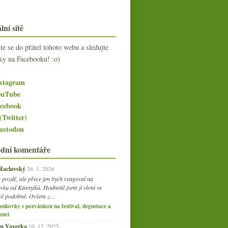
lní sítě
jte se do přátel tohoto webu a sledujte
ky na Facebooku! :o)
stagram
uTube
cebook
(Twitter)
stodon
ední komentáře
 Raclavský
26. 1. 2026
 pozdě, ale přece jen bych reagoval na
vku od Kasnyiků. Hodnotil jsem ji vloni ve
vě podobně. Ovšem z…
ankovky s pozvánkou na festival, degustace a
enci
am Vaverka
10. 12. 2025