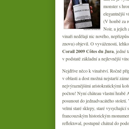
monster s hro
elegantnější 
(V honbě za r
Noir, a jejich
vinaři nedělají nic nového, nepřizpů
znovu) objevil. O vyváženosti, lehko
Corail 2009 Côtes du Jura
, jedné 
v podstatě základní a nejlevnější ví
Nejdříve něco k vinařství. Ročně přip
v oblasti a dost možná nejstarší zám
nejvýraznějšími aristokratickými koře
počtou! Nyní château vlastní hrabě A
posunout do jednadvacátého století. V
velmi staré sklepy, staré vysychajíc
francouzským historickým monumente
reflektoval, postupně chátral do pod