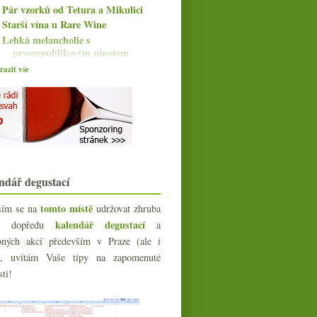
Pár vzorků od Tetura a Mikulici
Starší vína u Rare Wine
Lehká melancholie s
prvorepublikovým pinotem
Překvapivý jurský korál
azit vše
Šampaňské poprsí, Pontet-Canet
deklasovaný a víno ...
Nádherné Il Frappato
Pár pinotů z ČR i Burgundska a
zákeřná Čína
Chablis, výprodejový Pinot a líbivá
Frankovka
ndář degustací
Výrazné červené a něco k
netypickým balením
tomto místě
sím se na
udržovat zhruba
Riesling z Alsaska od základu po
Grand Cru
kalendář degustací
íc dopředu
a
Dva či tři cukříky do vína,
bných akcí především v Praze (ale i
Svatomartinské a Hugel...
e), uvítám Vaše tipy na zapomenuté
Friulani Indigeni s Wine Geekem
sti!
Bramborový terroir & pivní novinky
Parádní bílé od Loiry
Timotheus, Atanasius, Josephine a