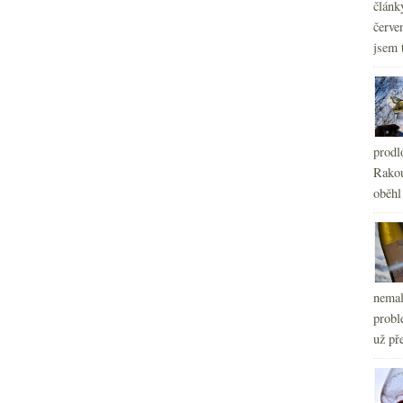
článk
červe
jsem 
prodl
Rakou
oběhl
nemal
probl
už pře