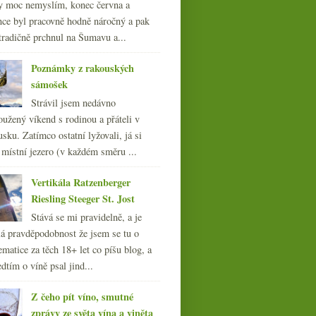
y moc nemyslím, konec června a
nce byl pracovně hodně náročný a pak
tradičně prchnul na Šumavu a...
Poznámky z rakouských
sámošek
Strávil jsem nedávno
oužený víkend s rodinou a přáteli v
sku. Zatímco ostatní lyžovali, já si
 místní jezero (v každém směru ...
Vertikála Ratzenberger
Riesling Steeger St. Jost
Stává se mi pravidelně, a je
á pravděpodobnost že jsem se tu o
ematice za těch 18+ let co píšu blog, a
dtím o víně psal jind...
Z čeho pít víno, smutné
zprávy ze světa vína a viněta