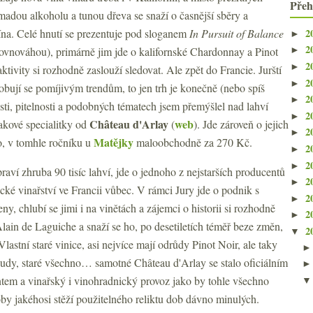
Přeh
madou alkoholu a tunou dřeva se snaží o časnější sběry a
2
vína. Celé hnutí se prezentuje pod sloganem
In Pursuit of Balance
►
2
ovnováhou), primárně jim jde o kalifornské Chardonnay a Pinot
►
2
►
 aktivity si rozhodně zaslouží sledovat. Ale zpět do Francie. Jurští
2
►
sobují se pomíjivým trendům, to jen trh je konečně (nebo spíš
2
►
sti, pitelnosti a podobných tématech jsem přemýšlel nad lahví
2
►
Château d'Arlay
web
takové specialitky od
(
). Jde zároveň o jejich
2
►
Matějky
no, v tomhle ročníku u
maloobchodně za 270 Kč.
2
►
2
►
raví zhruba 90 tisíc lahví, jde o jednoho z nejstarších producentů
2
►
ecké vinařství ve Francii vůbec. V rámci Jury jde o podnik s
2
►
ny, chlubí se jimi i na vinětách a zájemci o historii si rozhodně
2
►
lain de Laguiche a snaží se ho, po desetiletích téměř beze změn,
2
▼
lastní staré vinice, asi nejvíce mají odrůdy Pinot Noir, ale taky
í sudy, staré všechno… samotné Château d'Arlay se stalo oficiálním
m a vinařský i vinohradnický provoz jako by tohle všechno
oby jakéhosi stěží použitelného reliktu dob dávno minulých.