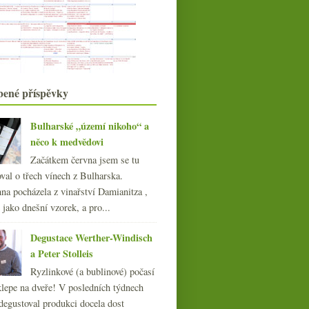
Joschuari
Rosa Inferni a elitní domácí pinot
Rekordní aukce & dosycená
šlechtitelka
Čtyři červená a čtyři bílá z
Burgundska
bené příspěvky
A takhle my tu žijeme…
Pětkrát Fixin od bratrů
Berthautových
Bulharské „území nikoho“ a
Hledání básně se sylvánem
něco k medvědovi
Biodynamické Champagne, Sylvaner
Začátkem června jsem se tu
starých keřů a Ri...
val o třech vínech z Bulharska.
září
(22)
►
na pocházela z vinařství Damianitza ,
srpna
(21)
►
ě jako dnešní vzorek, a pro...
července
(23)
►
června
(21)
►
Degustace Werther-Windisch
května
(20)
►
a Peter Stolleis
dubna
(21)
►
Ryzlinkové (a bublinové) počasí
března
(21)
►
klepe na dveře! V posledních týdnech
února
(20)
►
degustoval produkci docela dost