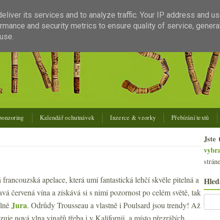
liver its services and to analyze traffic. Your IP address and u
rmance and security metrics to ensure quality of service, gener
use.
ponzoring
Kalendář ochutnávek
Inzerce & vzorky
Přebírání textů
Jste 
vybr
strán
ká francouzská apelace, která umí fantastická lehčí skvěle pitelná a
Hled
vá červená vína a získává si s nimi pozornost po celém světě, tak
Jura
álně
. Odrůdy Trousseau a vlastně i Poulsard jsou trendy! Až
azuje nová vlna vinařů třeba i v Kalifornii, a místo přezrálých