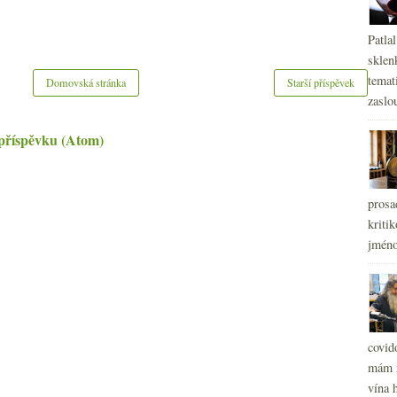
Patla
sklen
temati
Domovská stránka
Starší příspěvek
zaslou
příspěvku (Atom)
prosa
kritik
jméno
covid
mám r
vína h