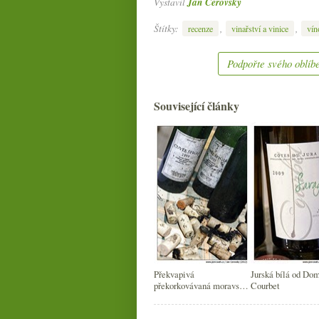
Vystavil
Jan Čeřovský
Štítky:
,
,
recenze
vinařství a vinice
vín
Podpořte svého oblíbe
Související články
Překvapivá
Jurská bílá od Do
překorkovávaná moravská
Courbet
večerka