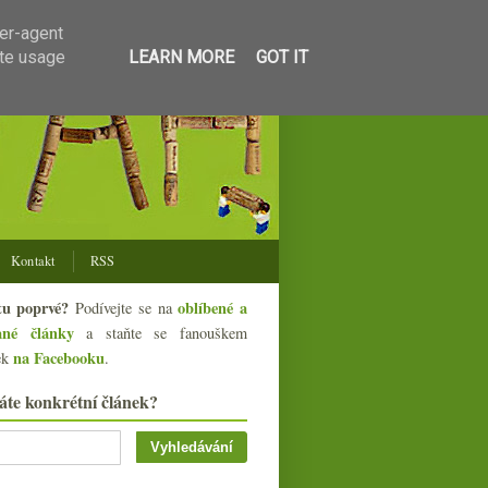
ser-agent
ate usage
LEARN MORE
GOT IT
Kontakt
RSS
tu poprvé?
oblíbené a
Podívejte se na
ané články
a staňte se fanouškem
na Facebooku
ek
.
áte konkrétní článek?