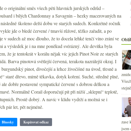
e o originální směs všech pěti hlavních jurských odrůd –
Poulsard i bílých Chardonnay a Savagnin – hezky macerovaných na
a následně školeno delší dobu ve starých sudech. Konkrétně ročník
ykle jde o bledé červené / tmavší růžové, těžko zařadit, a po
je v sudech až moc dlouho, že to docela lehké tenčí víno zrání ve
Oblí
emi a výsledek je i na mne poněkud svérázný. Ale devítka byla
, že je tentokrát v korálu nějak víc jejich Pinot Noir ze starých
. Barva pinotová světlejší červená, terakota nazrálejší okraj. I
urgundský pinot, divočejší a lehce živočišné na úvod, třesně a
zmiňo
é“ staré dřevo, mírně těkavka, dotyk koření. Suché, středně plné,
Všech
ré ale dobře postavené sympatické červené s dobrou délkou a
stejn
ímavé. Normálně Corail doporučují pít při nižší „sklepní“ teplotě,
i stupních. Prostě dobrý. A navíc v klidu vydrží a možná se i
ch pár let, pět nejméně.
zase 
Bluesky
Kopírovat odkaz
jsem 