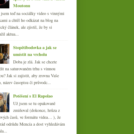
Moutonu
l jsem teď na sociálky video s vinnými
kami a chtěl ho odkázat na blog na
cký článek, ale zjistil, že by si
žil aktua...
Stopětibodovka a jak se
umístit na vrcholu
Doba je zlá. Jak se chcete
dit na saturovaném trhu s vinnou
ou? Jak si zajistit, aby zrovna Vaše
, název časopisu či průvodc...
Potěšení s El Rapolao
Už jsem se tu opakovaně
zmiňoval (dokonce, hrůza z
ových časů, ve formátu videa… ), že
ád odrůdu Mencía a dost vyhledávám
la...