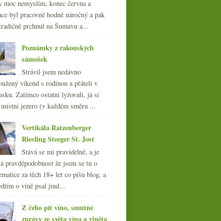
y moc nemyslím, konec června a
nce byl pracovně hodně náročný a pak
tradičně prchnul na Šumavu a...
Poznámky z rakouských
sámošek
Strávil jsem nedávno
oužený víkend s rodinou a přáteli v
sku. Zatímco ostatní lyžovali, já si
 místní jezero (v každém směru ...
Vertikála Ratzenberger
Riesling Steeger St. Jost
Stává se mi pravidelně, a je
á pravděpodobnost že jsem se tu o
ematice za těch 18+ let co píšu blog, a
dtím o víně psal jind...
Z čeho pít víno, smutné
zprávy ze světa vína a viněta