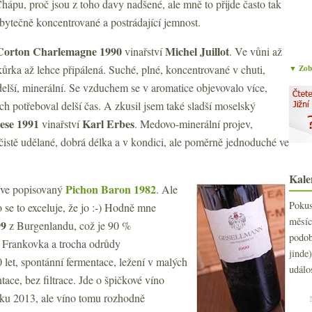
Chápu, proč jsou z toho davy nadšené, ale mně to přijde často tak
bytečně koncentrované a postrádající jemnost.
Corton Charlemagne 1990
Michel Juillot
vinařství
. Ve vůni až
ůrka až lehce připálená. Suché, plné, koncentrované v chuti,
▼ Zobr
delší, minerální. Se vzduchem se v aromatice objevovalo více,
bych potřeboval delší čas. A zkusil jsem také sladší moselský
lese 1991
Karl Erbes
vinařství
. Medovo-minerální projev,
 čistě udělané, dobrá délka a v kondici, ale poměrně jednoduché ve
Kale
Pichon Baron 1982
říve popisovaný
. Ale
Poku
o se to exceluje, že jo :-) Hodně mne
měs
99
z Burgenlandu, což je 90 %
podo
. Frankovka a trocha odrůdy
jind
 let, spontánní fermentace, ležení v malých
událo
ace, bez filtrace. Jde o špičkové víno
oku 2013, ale víno tomu rozhodně