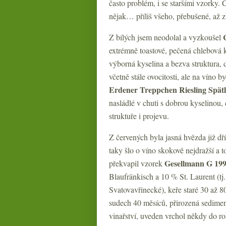
často problém, i se staršími vzorky. 
nějak… příliš všeho, přebušené, až z
Z bílých jsem neodolal a vyzkoušel
extrémně toastové, pečená chlebová k
výborná kyselina a bezva struktura, 
včetně stále ovocitosti, ale na víno 
Erdener Treppchen Riesling Spät
nasládlé v chuti s dobrou kyselinou,
struktuře i projevu.
Z červených byla jasná hvězda již d
taky šlo o víno skokově nejdražší a t
Gesellmann G 19
překvapil vzorek
Blaufränkisch a 10 % St. Laurent (tj
Svatovavřinecké), keře staré 30 až 80
sudech 40 měsíců, přirozená sediment
vinařství, uveden vrchol někdy do r