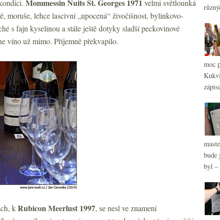
Mommessin Nuits St. Georges 1971
 kondici.
velmi světlounká
různý
2
ě, moruše, lehce lascivní „upocená“ živočišnost, bylinkovo-
►
2
ché s fajn kyselinou a stále ještě dotyky sladší peckovinové
►
2
►
 ne víno už mimo. Příjemně překvapilo.
2
►
2
►
moc p
2
►
Kukvi
2
►
zápis
maste
bude 
byl –
Rubicon Meerlust 1997
sch, k
, se nesl ve znamení