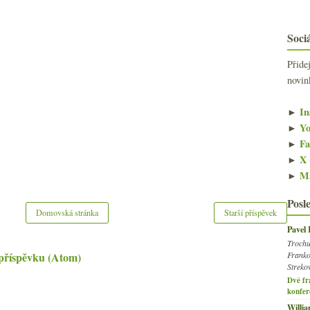
Sociá
Přide
novin
►
In
►
Yo
►
Fa
►
X 
►
Ma
Posl
Domovská stránka
Starší příspěvek
Pavel
Trochu
Franko
příspěvku (Atom)
Streko
Dvě fr
konfer
Willi