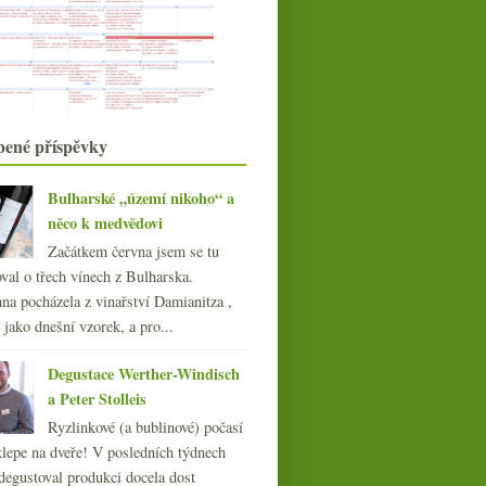
Joschuari
Rosa Inferni a elitní domácí pinot
Rekordní aukce & dosycená
šlechtitelka
Čtyři červená a čtyři bílá z
Burgundska
bené příspěvky
A takhle my tu žijeme…
Pětkrát Fixin od bratrů
Berthautových
Bulharské „území nikoho“ a
Hledání básně se sylvánem
něco k medvědovi
Biodynamické Champagne, Sylvaner
Začátkem června jsem se tu
starých keřů a Ri...
val o třech vínech z Bulharska.
září
(22)
►
na pocházela z vinařství Damianitza ,
srpna
(21)
►
ě jako dnešní vzorek, a pro...
července
(23)
►
června
(21)
►
Degustace Werther-Windisch
května
(20)
►
a Peter Stolleis
dubna
(21)
►
Ryzlinkové (a bublinové) počasí
března
(21)
►
klepe na dveře! V posledních týdnech
února
(20)
►
degustoval produkci docela dost