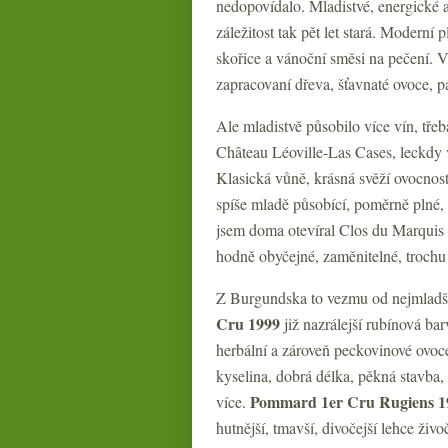
nedopovídalo. Mladistvé, energické 
záležitost tak pět let stará. Moderní
skořice a vánoční směsi na pečení. V
zapracovaní dřeva, šťavnaté ovoce, p
Ale mladistvě působilo více vín, tře
Château Léoville-Las Cases, leckdy 
Klasická vůně, krásná svěží ovocnost,
spíše mladě působící, poměrně plné,
jsem doma otevíral Clos du Marquis
hodně obyčejné, zaměnitelné, trochu 
Z Burgundska to vezmu od nejmladš
Cru 1999
již nazrálejší rubínová ba
herbální a zároveň peckovinové ovoce
kyselina, dobrá délka, pěkná stavba,
Pommard 1er Cru Rugiens 1
více.
hutnější, tmavší, divočejší lehce živo