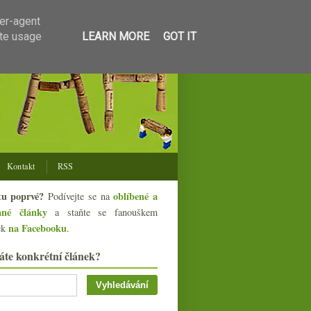
ser-agent
ate usage
LEARN MORE
GOT IT
Kontakt
RSS
tu poprvé?
oblíbené a
Podívejte se na
ané články
a staňte se fanouškem
na Facebooku
ek
.
áte konkrétní článek?