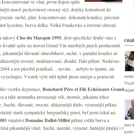
a koncentrované ve vůni, první dojem spíše
 plnější tmavě peckovinově ovocný styl, dotyky kořenitosti do
ýrazné, suché, plné, koncentrované, dokonalá kondice, precizní
áteř kyseliny, bezva délka. Velká Frankovka a červené obecně.
Clos du Marquis 1995
ba takový
, dost specifické druhé víno z
Oblí
v kvalitě spíše na úrovni Grand Vin mnohých jiných producentů.
 pikantnější šťavnatě slinosbíhavé, suché, v parádní kondici až
 důraznější ovocné, strukturované, dlouhé. Fakt pěkné. Nedávno
 2004 a ten působil poněkud… nevím… nebylo to špatné, ale
vysychající. Vzorek výše měl úplně jinou energii a potenciál.
zmiňo
Všech
Bouchard Père et Fils Echézeaux Grand
ího vzorku degustace,
stejn
rva a také aromatika prozrazuje věk, moruše, pikantní lehce
. Suché, šťavnaté, ovocné, uhlazenější tříslo, výraznější pěkná
 slušný starší sympatický burgundský pinot, byť jsem čekal asi
983
Domaine Ballot-Millot
vinařství
pěkná světlá barva a
zase 
čišná pikantnější vůně. Suché, nazrálé, výrazné, hutnější plnější i v
jsem 