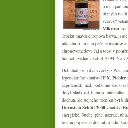
o nich padnou
různých tvarů 
vzorek“ větši
Mikrosu
, suc
Trošku tmavší citronová barva, jasně
pikantnost, trochu pečené toastové a
citronovomedový čaj a toast v poměr
hodnot uveden alkohol 10.94 % a 7.9 
Ochutnal jsem dva vzorky z Wacha
F.X. Pichler
legendárního vinařství
z
zaprděnost, med, podzimní sladší zah
dotyk sladkosti, hutnost, mineralita,
dochuti. Ze stejného ročníku byl k di
Durnstein Schütt 2000
Em
vinařství
energické. Suché, plné, nazrálé, uhl
trochu připečená dochuť, solidní kous