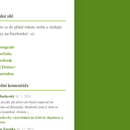
lní sítě
jte se do přátel tohoto webu a sledujte
ky na Facebooku! :o)
stagram
uTube
cebook
(Twitter)
stodon
ední komentáře
 Raclavský
26. 1. 2026
 pozdě, ale přece jen bych reagoval na
vku od Kasnyiků. Hodnotil jsem ji vloni ve
vě podobně. Ovšem z…
ankovky s pozvánkou na festival, degustace a
enci
am Vaverka
10. 12. 2025