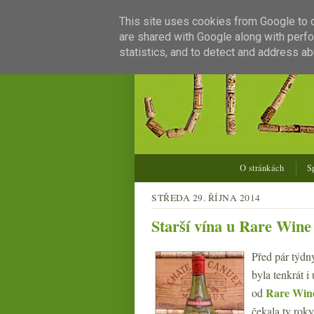
This site uses cookies from Google to de
are shared with Google along with perfo
statistics, and to detect and address ab
O stránkách
S
STŘEDA 29. ŘÍJNA 2014
Starší vína u Rare Wine
Před pár týdn
byla tenkrát i
Rare Win
od
čekala ty roky