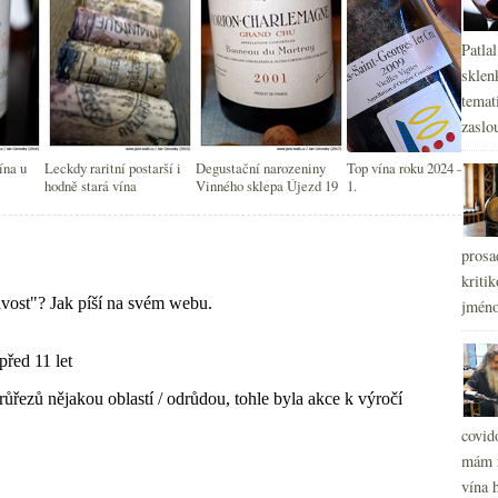
Patla
sklen
temati
zaslou
ína u
Leckdy raritní postarší i
Degustační narozeniny
Top vína roku 2024 – část
hodně stará vína
Vinného sklepa Újezd 19
1.
prosa
kritik
jméno
covid
mám r
vína h