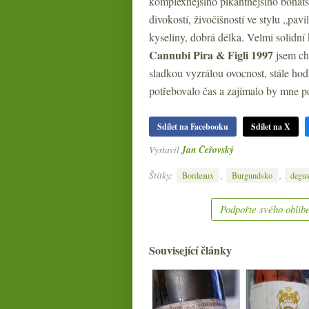
komplexnějšího pikantnějšího bohatš
divokostí, živočišností ve stylu „pav
kyseliny, dobrá délka. Velmi solidní
Cannubi Pira & Figli 1997
jsem chu
sladkou vyzrálou ovocnost, stále hod
potřebovalo čas a zajímalo by mne poz
Sdílet na Facebooku
Sdílet na X
Vystavil
Jan Čeřovský
Štítky:
,
,
Bordeaux
Burgundsko
degus
Podpořte svého oblíbe
Související články