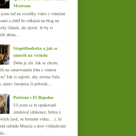
Moutonu
l jsem teď na sociálky video s vinnými
kami a chtěl ho odkázat na blog na
cký článek, ale zjistil, že by si
žil aktua...
Kupmeto Galadegustace
Stopětibodovka a jak se
2017
umístit na vrcholu
Doba je zlá. Jak se chcete
dit na saturovaném trhu s vinnou
ou? Jak si zajistit, aby zrovna Vaše
, název časopisu či průvodc...
Potěšení s El Rapolao
Už jsem se tu opakovaně
zmiňoval (dokonce, hrůza z
ových časů, ve formátu videa… ), že
ád odrůdu Mencía a dost vyhledávám
la...