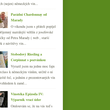
ledna
(22)
►
ch (nejen) německých vin...
013
(249)
012
(254)
Parádní Chardonnay od
011
(252)
Marady
010
(249)
O víkendu jsem s přáteli popíjel
009
(249)
říjemný nazrálejší veltlín z josefovské
008
(270)
čky od Petra Marady ( web , starší
007
(108)
ek z návštěvy vin...
Stobodový Riesling a
Corpinnat s pozvánkou
Vyrazil jsem na jednu moc fajn
rclass k německým vínům, určitě o ní
ještě řeč, a jedním z prezentovaných vín
 vzhledem k zamě...
Vinotéka Epizoda IV:
Výparník vrací úder
Omlouvám se, že na vás teď s