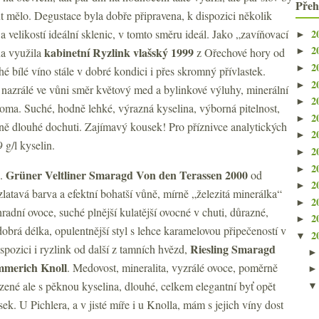
Přeh
t mělo. Degustace byla dobře připravena, k dispozici několik
2
a velikostí ideální sklenic, v tomto směru ideál. Jako „zavíňovací
►
2
kabinetní Ryzlink vlašský 1999
na využila
z Ořechové hory od
►
2
►
hé bílé víno stále v dobré kondici i přes skromný přívlastek.
2
►
 nazrálé ve vůni směr květový med a bylinkové výluhy, minerální
2
►
roma. Suché, hodně lehké, výrazná kyselina, výborná pitelnost,
2
►
ně dlouhé dochuti. Zajímavý kousek! Pro příznivce analytických
2
►
g/l kyselin.
2
►
2
►
Grüner Veltliner Smaragd Von den Terassen
2000
u.
od
2
►
latavá barva a efektní bohatší vůně, mírně „železitá minerálka“
2
►
radní ovoce, suché plnější kulatější ovocné v chuti, důrazné,
2
►
 dobrá délka, opulentnější styl s lehce karamelovou připečeností v
2
▼
Riesling Smaragd
spozici i ryzlink od další z tamních hvězd,
merich Knoll
. Medovost, mineralita, vyzrálé ovoce, poměrně
azené ale s pěknou kyselina, dlouhé, celkem elegantní byť opět
ek. U Pichlera, a v jisté míře i u Knolla, mám s jejich víny dost