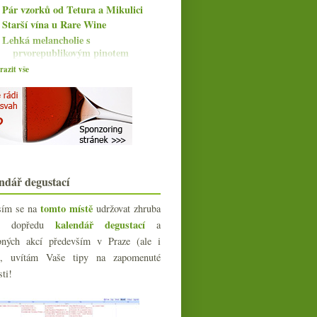
Pár vzorků od Tetura a Mikulici
Starší vína u Rare Wine
Lehká melancholie s
prvorepublikovým pinotem
Překvapivý jurský korál
azit vše
Šampaňské poprsí, Pontet-Canet
deklasovaný a víno ...
Nádherné Il Frappato
Pár pinotů z ČR i Burgundska a
zákeřná Čína
Chablis, výprodejový Pinot a líbivá
Frankovka
ndář degustací
Výrazné červené a něco k
netypickým balením
tomto místě
sím se na
udržovat zhruba
Riesling z Alsaska od základu po
Grand Cru
kalendář degustací
íc dopředu
a
Dva či tři cukříky do vína,
bných akcí především v Praze (ale i
Svatomartinské a Hugel...
e), uvítám Vaše tipy na zapomenuté
Friulani Indigeni s Wine Geekem
sti!
Bramborový terroir & pivní novinky
Parádní bílé od Loiry
Timotheus, Atanasius, Josephine a