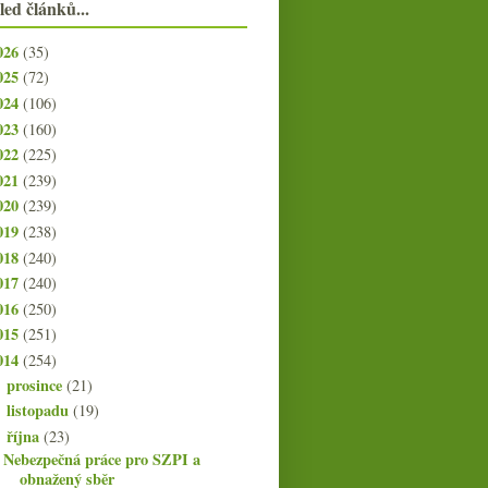
led článků...
026
(35)
025
(72)
024
(106)
023
(160)
022
(225)
021
(239)
020
(239)
019
(238)
018
(240)
017
(240)
016
(250)
015
(251)
014
(254)
prosince
(21)
►
listopadu
(19)
►
října
(23)
▼
Nebezpečná práce pro SZPI a
obnažený sběr