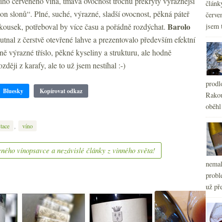
ího červeného vína, tmavá ovocnost trochu překrytý výraznější
článk
ilon slonů“. Plné, suché, výrazné, sladší ovocnost, pěkná páteř
červe
Barolo
 kousek, potřeboval by více času a pořádně rozdýchat.
jsem 
tnal z čerstvě otevřené lahve a prezentovalo především efektní
ně výrazné tříslo, pěkné kyseliny a strukturu, ale hodně
ději z karafy, ale to už jsem nestíhal :-)
prodl
Bluesky
Kopírovat odkaz
Rakou
oběhl
,
tace
víno
ného vínopsavce a nezávislé články z vinného světa!
nemal
probl
už pře