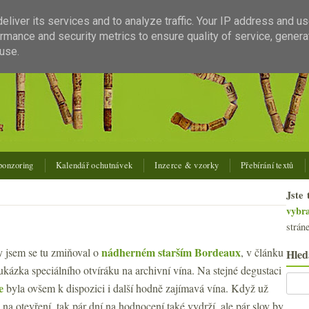
liver its services and to analyze traffic. Your IP address and u
rmance and security metrics to ensure quality of service, gener
use.
ponzoring
Kalendář ochutnávek
Inzerce & vzorky
Přebírání textů
Jste 
vybr
strán
nádherném starším Bordeaux
y jsem se tu zmiňoval o
, v článku
Hled
 ukázka speciálního otvíráku na archivní vína. Na stejné degustaci
e
byla ovšem k dispozici i další hodně zajímavá vína. Když už
 na otevření, tak pár dní na hodnocení také vydrží, ale pár slov by