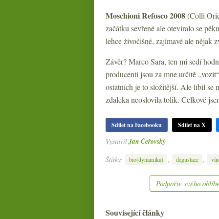
Moschioni Refosco 2008
(Colli Orie
začátku sevřené ale otevíralo se pěkně
lehce živočišné, zajímavé ale nějak z
Závěr? Marco Sara, ten mi sedí hodně
producenti jsou za mne určitě „vozit
ostatních je to složitější. Ale líbil 
zdaleka neoslovila tolik. Celkově jse
Sdílet na Facebooku
Sdílet na X
Vystavil
Jan Čeřovský
Štítky:
,
,
bio(dynamika)
degustace
vín
Podpořte svého oblíbe
Související články