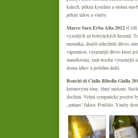
kalech, pěkná kyselina a slušná stav
pěkné lahve a viněty.
Marco Sara Erba Alta 2012
(Colli
vyzrálých až botrytických hroznů. Tma
meruňka, dražší ušlechtilé dřevo, min
vápenitost, výraznější dřevo které je
mandlovina, znát trochu výraznější 
doma láhev a pořídím další.
Ronchi di Cialla Ribolla Gialla 20
krémovými tóny, žlutý meloun. Suché,
dochuti. Velmi sympatické poctivé by
„mňam“ faktor. Potěšilo. Viněty dost