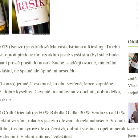
Oblí
2013
(Isonzo) je odrůdově Malvasia Istriana a Riesling. Trochu
, oproti předchozím vzorkům jasně vyšší síra (byť stále bude
ání prostě praští do nosu). Suché, sladčeji ovocné, minerální
vláštní, ne špatné ale úplně mi nesedělo.
zmiňo
(Isonzo) jemnější ovocnost, trochu sevřené, lehce zaprděné,
Všech
 dobré kyseliny, štavnaté, mandlovina v dochuti, dobrá délka,
stejn
roč ne.
2
(Colli Orientali) je 60 % Ribolla Gialla, 30 % Verduzzo a 10 %
 efektní ve vůni, mladé s jasným dřevem, docela nabušené. V chuti
třihu, trochu syrově dřevo, čerstvé, dobrá kyselina a opět minerální
zase 
jsem 
v dochuti. Efektní zajímavá záležitost.