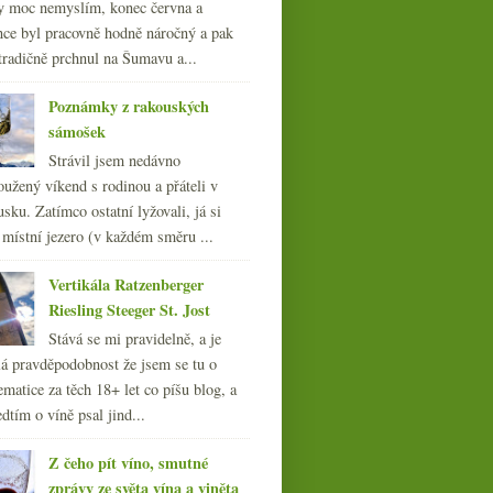
y moc nemyslím, konec června a
nce byl pracovně hodně náročný a pak
tradičně prchnul na Šumavu a...
Poznámky z rakouských
sámošek
Strávil jsem nedávno
oužený víkend s rodinou a přáteli v
sku. Zatímco ostatní lyžovali, já si
 místní jezero (v každém směru ...
Vertikála Ratzenberger
Riesling Steeger St. Jost
Stává se mi pravidelně, a je
á pravděpodobnost že jsem se tu o
ematice za těch 18+ let co píšu blog, a
dtím o víně psal jind...
Z čeho pít víno, smutné
zprávy ze světa vína a viněta