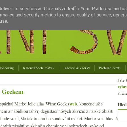
liver its services and to analyze traffic. Your IP address and u
rmance and security metrics to ensure quality of service, gener
use.
ponzoring
Kalendář ochutnávek
Inzerce & vzorky
Přebírání textů
Jste 
vybr
ne Geekem
strán
Wine Geek
web
spáchal Marko Jelič alias
(
, konečně už s
Hled
em a nabídkou lahví) degustaci nových akvizic z italské oblasti
 bude vozit, šlo tak trochu i o sondování reakcí. Marko vozí hlavně
ečných zásahů ve sklepě a chemie ve vinohradech, spíše od