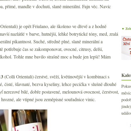
ba, přímé, mandle v dochuti, slaně minerální. Fajn věc. Navíc
 Orientali) je opět Friulano, ale školeno ve dřevě a z hodně
▼ Zobr
vší nazlátlé v barve, hutnější, lehké botrytické tóny, med, zralá
erální pikantnost. Suché, středně plné, slaně minerální a
ště potřebuje čas se zakomponovat, ovocné, citrusy, delší,
alkohol. Tohle mne bavilo strašně moc a bude jen lepší! Mám
Kale
13
(Colli Orientali) čerstvé, svěží, květinovější v kombinaci s
 čisté, šťavnaté, bezva kyseliny, lehce pecička v slušně dlouhé
Poku
ť nerezové bílé, dobře postavené, melounová ovocnost, čerstvost,
měs
 hrozné, ale vtipné jsou zeměpisné souřadnice vinic.
podo
jind
událo