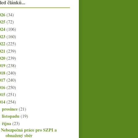
led článků...
026
(34)
025
(72)
024
(106)
023
(160)
022
(225)
021
(239)
020
(239)
019
(238)
018
(240)
017
(240)
016
(250)
015
(251)
014
(254)
prosince
(21)
►
listopadu
(19)
►
října
(23)
▼
Nebezpečná práce pro SZPI a
obnažený sběr