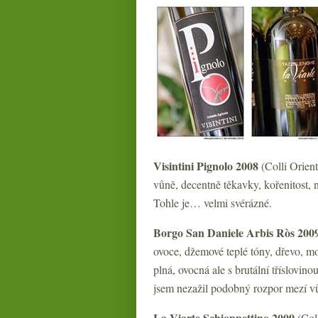
Visintini Pignolo 2008
(Colli Orient
vůně, decentně těkavky, kořenitost, na
Tohle je… velmi svérázné.
Borgo San Daniele Arbis Ròs 200
ovoce, džemové teplé tóny, dřevo, mo
plná, ovocná ale s brutální tříslovin
jsem nezažil podobný rozpor mezí vů
La Viarte Schioppettino 2009
(Coll