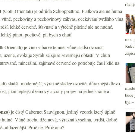
různý
2
►
1
(Colli Orientali) je odrůda Schioppettino. Fialková ale ne hutná
2
►
á vůně, peckoviny a peckovinový zákvas, očekávání tvrdšího vína
2
►
rdší, lehké červené, šťavnaté a výtečně pitelné ale ne nudné,
2
►
ehký pinot, pocitově, pil bych s chutí.
2
►
moc p
2
►
Kukvi
li Orientali) je víno v barvě temné, vůně sladší ovocná,
2
►
zápis
e, uzené, evokuje Syrah ze spíše severnější oblasti. V chuti
kturované, minerální, zajímavé červené co potřebuje čas i klid na
ali) sladší, modernější, výrazně sladce ovocité, důraznější dřevo.
maste
ost, jižní teplejší džemový a zralý projev na jedné straně a
bude 
byl –
onzo)
je čistý Cabernet Sauvignon, jediný vzorek který úplně
ne hutné. Vůně trochu džemová, výrazná kyselina, tvrdší, dobré
lné, uhlazenější. Proč ne. Proč ano?