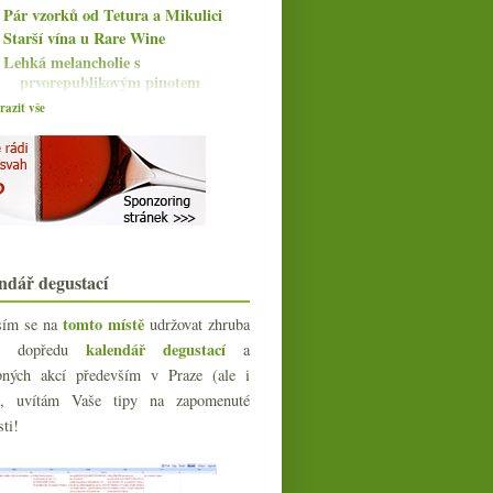
Pár vzorků od Tetura a Mikulici
Starší vína u Rare Wine
Lehká melancholie s
prvorepublikovým pinotem
Překvapivý jurský korál
azit vše
Šampaňské poprsí, Pontet-Canet
deklasovaný a víno ...
Nádherné Il Frappato
Pár pinotů z ČR i Burgundska a
zákeřná Čína
Chablis, výprodejový Pinot a líbivá
Frankovka
ndář degustací
Výrazné červené a něco k
netypickým balením
tomto místě
sím se na
udržovat zhruba
Riesling z Alsaska od základu po
Grand Cru
kalendář degustací
íc dopředu
a
Dva či tři cukříky do vína,
bných akcí především v Praze (ale i
Svatomartinské a Hugel...
e), uvítám Vaše tipy na zapomenuté
Friulani Indigeni s Wine Geekem
sti!
Bramborový terroir & pivní novinky
Parádní bílé od Loiry
Timotheus, Atanasius, Josephine a