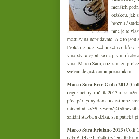
menších podni
otázkou, jak s
hroznů / stud
mne je to vlas
moštu/vína nepřidáváte. Ale to jsou 
Prolétli jsme si sedmnáct vzorků (z 
vinařství a vypili se na prvním kole
vinař Marco Sara, což zamrzí, protož
světem degustačními poznámkami.
Marco Sara Erre Gialla 2012
(Coll
degustaci byl ročník 2013 a bohužel 
před pár týdny doma a dost mne bavil
minerální, svěží, severnější slinosbíh
solidní stavba a délka, sympatická pi
Marco Sara Friulano 2013
(Colli O
pěkný, lehce herbální zelená linka, 