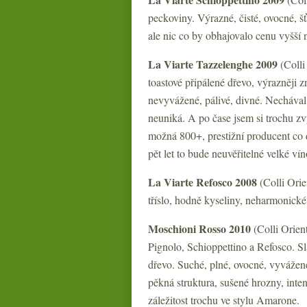
peckoviny. Výrazné, čisté, ovocné, š
ale nic co by obhajovalo cenu vyšší 
La Viarte Tazzelenghe 2009
(Colli
toastové připálené dřevo, výrazněji zn
nevyvážené, pálivé, divné. Nechával 
neuniká. A po čase jsem si trochu zv
možná 800+, prestižní producent co 
pět let to bude neuvěřitelné velké vín
La Viarte Refosco 2008
(Colli Orie
tříslo, hodně kyseliny, neharmonick
Moschioni Rosso 2010
(Colli Orien
Pignolo, Schioppettino a Refosco. S
dřevo. Suché, plné, ovocné, vyvážené,
pěkná struktura, sušené hrozny, inte
záležitost trochu ve stylu Amarone.