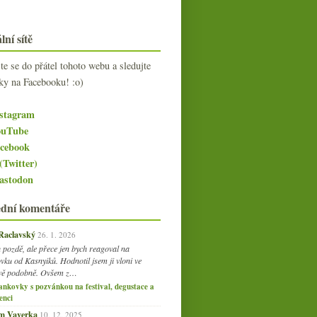
lní sítě
jte se do přátel tohoto webu a sledujte
ky na Facebooku! :o)
stagram
uTube
cebook
(Twitter)
stodon
ední komentáře
 Raclavský
26. 1. 2026
 pozdě, ale přece jen bych reagoval na
vku od Kasnyiků. Hodnotil jsem ji vloni ve
vě podobně. Ovšem z…
ankovky s pozvánkou na festival, degustace a
enci
am Vaverka
10. 12. 2025