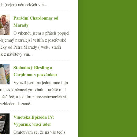
ledna
(22)
►
ch (nejen) německých vin...
013
(249)
012
(254)
Parádní Chardonnay od
011
(252)
Marady
010
(249)
O víkendu jsem s přáteli popíjel
009
(249)
říjemný nazrálejší veltlín z josefovské
008
(270)
čky od Petra Marady ( web , starší
007
(108)
ek z návštěvy vin...
Stobodový Riesling a
Corpinnat s pozvánkou
Vyrazil jsem na jednu moc fajn
rclass k německým vínům, určitě o ní
ještě řeč, a jedním z prezentovaných vín
 vzhledem k zamě...
Vinotéka Epizoda IV:
Výparník vrací úder
Omlouvám se, že na vás teď s