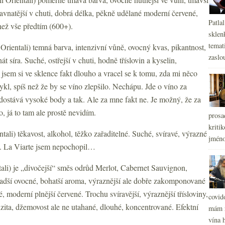
ťavnatější v chuti, dobrá délka, pěkně udělané moderní červené,
Patla
než vše předtím (600+).
sklen
temati
 Orientali) temná barva, intenzivní vůně, ovocný kvas, pikantnost,
zaslou
át síra. Suché, ostřejší v chuti, hodně tříslovin a kyselin,
jsem si ve sklence fakt dlouho a vracel se k tomu, zda mi něco
ykl, spíš než že by se víno zlepšilo. Nechápu. Jde o víno za
dostává vysoké body a tak. Ale za mne fakt ne. Je možný, že za
o, já to tam ale prostě nevidím.
prosa
kritik
ntali) těkavost, alkohol, těžko zařaditelné. Suché, svíravé, výrazné
jméno
é. La Viarte jsem nepochopil…
tali) je „divočejší“ směs odrůd Merlot, Cabernet Sauvignon,
ladší ovocné, bohatší aroma, výraznější ale dobře zakomponované
 moderní plnější červené. Trochu svíravější, výraznější třísloviny,
covid
nzita, džemovost ale ne utahané, dlouhé, koncentrované. Efektní
mám r
vína h