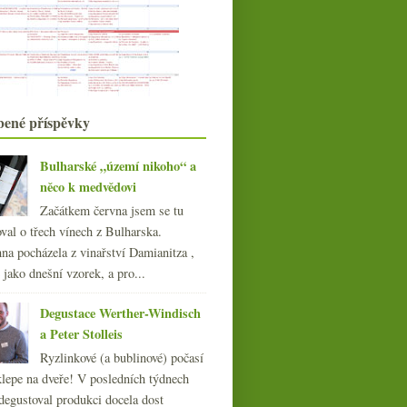
Joschuari
Rosa Inferni a elitní domácí pinot
Rekordní aukce & dosycená
šlechtitelka
Čtyři červená a čtyři bílá z
Burgundska
bené příspěvky
A takhle my tu žijeme…
Pětkrát Fixin od bratrů
Berthautových
Bulharské „území nikoho“ a
Hledání básně se sylvánem
něco k medvědovi
Biodynamické Champagne, Sylvaner
Začátkem června jsem se tu
starých keřů a Ri...
val o třech vínech z Bulharska.
září
(22)
►
na pocházela z vinařství Damianitza ,
srpna
(21)
►
ě jako dnešní vzorek, a pro...
července
(23)
►
června
(21)
►
Degustace Werther-Windisch
května
(20)
►
a Peter Stolleis
dubna
(21)
►
Ryzlinkové (a bublinové) počasí
března
(21)
►
klepe na dveře! V posledních týdnech
února
(20)
►
degustoval produkci docela dost