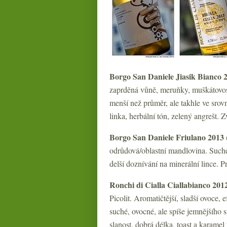
Borgo San Daniele Jiasik Bianco 
zaprděná vůně, meruňky, muškátovost
menší než průměr, ale takhle ve srovn
linka, herbální tón, zelený angrešt. Z
Borgo San Daniele Friulano 2013
odrůdová/oblastní mandlovina. Suché,
delší doznívání na minerální lince. P
Ronchi di Cialla Ciallabianco 201
Picolit. Aromatičtější, sladší ovoce,
suché, ovocné, ale spíše jemnějšího s
slanost, dobrá délka, toast a karamel 