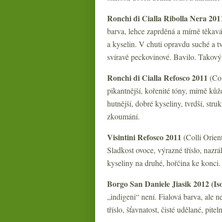
Ronchi di Cialla Ribolla Nera 201
barva, lehce zaprděná a mírně těkav
a kyselin. V chuti opravdu suché a tv
svíravě peckovinové. Bavilo. Takový l
Ronchi di Cialla Refosco 2011
(Col
pikantnější, kořenité tóny, mírně kůž
hutnější, dobré kyseliny, tvrdší, stru
zkoumání.
Visintini Refosco 2011
(Colli Orient
Sladkost ovoce, výrazné tříslo, nazrál
kyseliny na druhé, hořčina ke konci.
Borgo San Daniele Jiasik 2012 (Is
„indigeni“ není. Fialová barva, ale 
tříslo, šťavnatost, čisté udělané, pite