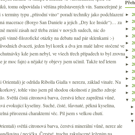
Přeh
ků, tomu odpovídala i většina představených vín. Samozřejmě je
2
i s termíny typu „přírodní víno“ poradí techniky jako podchlazení
►
2
ená macerace (Borgo San Daniele a jejich „Dry Ice Inside“)… za
►
2
►
tně menší zásah než třeba zrání v nových sudech, nic do
2
►
spíš vinně-filozofické otázky na debatu nad pár sklenkami :-)
2
►
původních dvaceti, jeden byl korek a dva jen malé lahve stočené ve
2
►
 ochutnávky kde jsem nebyl, ve všech třech případech to byl zrovna
2
►
e je moc fajn) a nějaké ty objevy jsem učinil. Takže teď letem
2
►
2
►
2
►
i Orientali) je odrůda Ribolla Gialla v nerezu, základ vinaře. Na
2
►
korkový, tohle víno jsem pil shodou okolností z jiného zdroje
2
►
o. Světlá čistá citronová barva, čerstvá lehce zaprděná vůně,
2
▼
avá evokující kyseliny. Suché, čisté, šťavnaté, pěkná kyselina,
telná přirozená charakterní věc. Pil jsem s velkou chutí.
rientali) světlá citronová barva, čerstvá minerální vůně, nerez ale
mandlovina / pecička. Čerstvé, trochu zakulacené ležením na