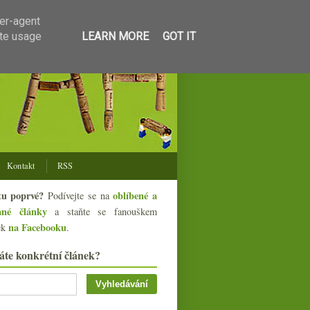
ser-agent
ate usage
LEARN MORE
GOT IT
Kontakt
RSS
tu poprvé?
oblíbené a
Podívejte se na
ané články
a staňte se fanouškem
na Facebooku
ek
.
áte konkrétní článek?