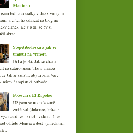
Moutonu
l jsem teď na sociálky video s vinnými
kami a chtěl ho odkázat na blog na
cký článek, ale zjistil, že by si
žil aktua...
Stopětibodovka a jak se
umístit na vrcholu
Doba je zlá. Jak se chcete
dit na saturovaném trhu s vinnou
ou? Jak si zajistit, aby zrovna Vaše
, název časopisu či průvodc...
Potěšení s El Rapolao
Už jsem se tu opakovaně
zmiňoval (dokonce, hrůza z
ových časů, ve formátu videa… ), že
ád odrůdu Mencía a dost vyhledávám
la...