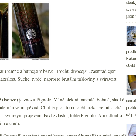
článk
červe
jsem 
prodl
Rakou
oběhl
ali) temné a hutnější v barvě. Trochu divočejší „zasmrádlejší“
zrálost. Suché, tvrdé, naprosto brutální třísloviny a svíravost.
9
(Isonzo) je znovu Pignolo. Vůně efektní, nazrálá, bohatá, sladké
nemal
derní a velmi pěkná. Chuť je proti tomu opět facka, velmi suchá,
probl
už pře
ou a svíravým projevem. Fakt zvláštní, tohle Pignolo. A už dlouho
ní a chutí.
i Orientali) poměrně tmavá barva, ovocné hutnější ve vůni, tmavší