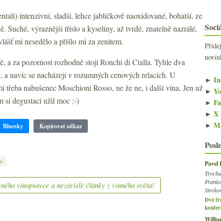
ntali) intenzivní, sladší, lehce jablíčkově naoxidované, bohatší, ze
Sociá
. Suché, výraznější tříslo a kyseliny, až tvrdé, znatelně nazrálé,
vlášť mi nesedělo a přišlo mi za zenitem.
Přide
novin
, a za pozornost rozhodně stojí Ronchi di Cialla. Tyhle dva
“, a navíc se nacházejí v rozumných cenových relacích. U
►
In
se mi třeba nabušenec Moschioni Rosso, ne že ne, i další vína. Jen už
►
Yo
m si degustaci užil moc :-)
►
Fa
►
X 
►
Ma
Bluesky
Kopírovat odkaz
Posl
o
Pavel
Trochu
Franko
ného vínopsavce a nezávislé články z vinného světa!
Streko
Dvě fr
konfer
Willi