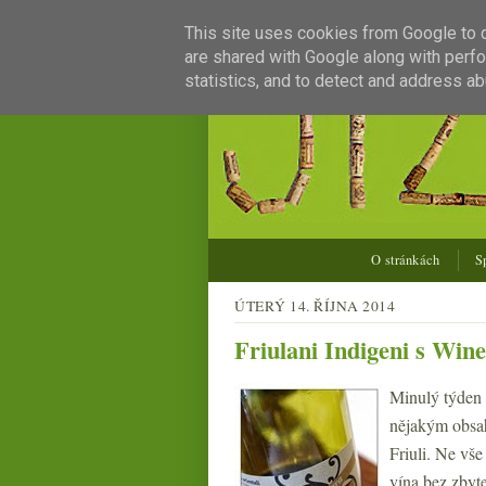
This site uses cookies from Google to de
are shared with Google along with perfo
statistics, and to detect and address ab
O stránkách
S
ÚTERÝ 14. ŘÍJNA 2014
Friulani Indigeni s Wi
Minulý týden 
nějakým obsah
Friuli. Ne vše
vína bez zbyt