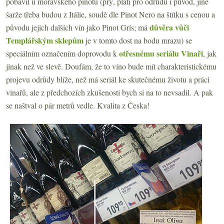
pobavil u moravského pinotu (prý, platí pro odrůdu i původ, jiné
šarže třeba budou z Itálie, soudě dle Pinot Nero na štítku s cenou a
důvěra vůči
původu jejich dalších vín jako Pinot Gris; má
Templářským sklepům
je v tomto dost na bodu mrazu) se
otřesnému seriálu Vinaři
speciálním označením doprovodu k
, jak
jinak než ve slevě. Doufám, že to víno bude mít charakteristickému
projevu odrůdy blíže, než má seriál ke skutečnému životu a práci
vinařů, ale z předchozích zkušenosti bych si na to nevsadil. A pak
se naštval o pár metrů vedle. Kvalita z Česka!