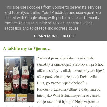
This site uses cookies from Google to deliver its services
and to analyze traffic. Your IP address and user-agent are
shared with Google along with performance and security
metrics to ensure quality of service, generate usage
statistics, and to detect and address abuse.
☰ Menu
LEARN MORE
GOT IT
SOBOTA 4. ŘÍJNA 2014
A takhle my tu žijeme…
Zaskočil jsem odpoledne na nákup do
sámošky a samozřejmě absolvoval i průchod
uličkou s víny… nikdy nevíte, kdy se objeví
něco použitelného, že jo :o) Třeba teďka
Billa, po vzorku jejich obchodů v
Rakousku, zařadila veltlíny a další vína od
jmen jako Willi Bründlmayer nebo Jamek,
což je rozhodně fajn pití. Nejprve jsem se