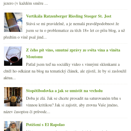
jezero (v každém směru ...
Vertikála Ratzenberger Riesling Steeger St. Jost
Stává se mi pravidelně, a je nemalá pravděpodobnost že
jsem se tu o problematice za těch 18+ let co píšu blog, a už
předtím o víně psal jind...
Z čeho pít víno, smutné zprávy ze světa vína a viněta
Moutonu
Patlal jsem teď na sociálky video s vinnými sklenkami a
chtěl ho odkázat na blog na tematický článek, ale zjistil, že by si zasloužil
aktua...
Stopětibodovka a jak se umístit na vrcholu
Doba je zlá. Jak se chcete prosadit na saturovaném trhu s
vinnou kritikou? Jak si zajistit, aby zrovna Vaše jméno,
název časopisu či průvodc...
Potěšení s El Rapolao