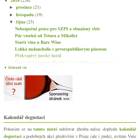
2014
(254)
▼
prosince
(21)
►
listopadu
(19)
►
října
(23)
▼
Nebezpečná práce pro SZPI a obnažený sběr
Pár vzorků od Tetura a Mikulici
Starší vína u Rare Wine
Lehká melancholie s prvorepublikovým pinotem
Překvapivý jurský korál
Šampaňské poprsí, Pontet-Canet deklasovaný a víno ...
▼ Zobrazit vše
Nádherné Il Frappato
Pár pinotů z ČR i Burgundska a zákeřná Čína
Chablis, výprodejový Pinot a líbivá Frankovka
Výrazné červené a něco k netypickým balením
Riesling z Alsaska od základu po Grand Cru
Dva či tři cukříky do vína, Svatomartinské a Hugel...
Friulani Indigeni s Wine Geekem
Bramborový terroir & pivní novinky
Kalendář degustací
Parádní bílé od Loiry
tomto místě
kalendář
Pokusím se na
udržovat zhruba měsíc dopředu
Timotheus, Atanasius, Josephine a Joschuari
degustací
a podobných akcí především v Praze (ale i jinde), uvítám Vaše
Rosa Inferni a elitní domácí pinot