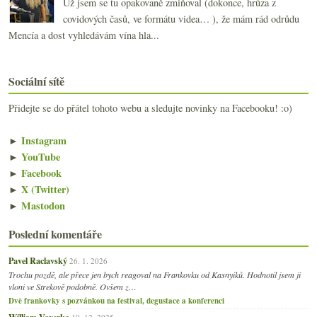
Už jsem se tu opakovaně zmiňoval (dokonce, hrůza z
covidových časů, ve formátu videa… ), že mám rád odrůdu
Mencía a dost vyhledávám vína hla...
Sociální sítě
Přidejte se do přátel tohoto webu a sledujte novinky na Facebooku! :o)
►
Instagram
►
YouTube
►
Facebook
►
X (Twitter)
►
Mastodon
Poslední komentáře
Pavel Raclavský
26. 1. 2026
Trochu pozdě, ale přece jen bych reagoval na Frankovku od Kasnyiků. Hodnotil jsem ji
vloni ve Strekově podobně. Ovšem z…
Dvě frankovky s pozvánkou na festival, degustace a konferenci
William Vaverka