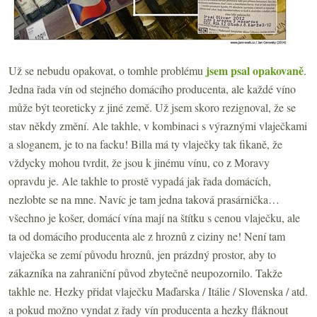
jsem psal opakovaně
Už se nebudu opakovat, o tomhle problému
.
Jedna řada vín od stejného domácího producenta, ale každé víno
může být teoreticky z jiné země. Už jsem skoro rezignoval, že se
stav někdy změní. Ale takhle, v kombinaci s výraznými vlaječkami
a sloganem, je to na facku! Billa má ty vlaječky tak fikaně, že
vždycky mohou tvrdit, že jsou k jinému vínu, co z Moravy
opravdu je. Ale takhle to prostě vypadá jak řada domácích,
nezlobte se na mne. Navíc je tam jedna taková prasárnička…
všechno je košer, domácí vína mají na štítku s cenou vlaječku, ale
ta od domácího producenta ale z hroznů z ciziny ne! Není tam
vlaječka se zemí původu hroznů, jen prázdný prostor, aby to
zákazníka na zahraniční původ zbytečně neupozornilo. Takže
takhle ne. Hezky přidat vlaječku Maďarska / Itálie / Slovenska / atd.
a pokud možno vyndat z řady vín producenta a hezky fláknout