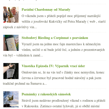
2009
(249)
►
2008
(270)
►
Parádní Chardonnay od Marady
2007
(108)
►
O víkendu jsem s přáteli popíjel moc příjemný nazrálejší
veltlín z josefovské Kukvičky od Petra Marady ( web , starší
zápisek z návštěvy vin...
Stobodový Riesling a Corpinnat s pozvánkou
Vyrazil jsem na jednu moc fajn masterclass k německým
vínům, určitě o ní bude ještě řeč, a jedním z prezentovaných
vín byl – vzhledem k zamě...
Vinotéka Epizoda IV: Výparník vrací úder
Omlouvám se, že na vás teď s články moc nemyslím, konec
června a července byl pracovně hodně náročný a pak jsem
tradičně prchnul na Šumavu a...
Poznámky z rakouských sámošek
Strávil jsem nedávno prodloužený víkend s rodinou a přáteli
v Rakousku. Zatímco ostatní lyžovali, já si oběhl místní