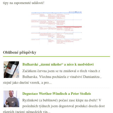
Rekordní aukce & dosycená šlechtitelka
tipy na zapomenuté události!
Čtyři červená a čtyři bílá z Burgundska
A takhle my tu žijeme…
Pětkrát Fixin od bratrů Berthautových
Hledání básně se sylvánem
Biodynamické Champagne, Sylvaner starých keřů a Ri...
září
(22)
►
srpna
(21)
►
července
(23)
►
Oblíbené příspěvky
června
(21)
►
května
(20)
►
Bulharské „území nikoho“ a něco k medvědovi
dubna
(21)
►
Začátkem června jsem se tu zmiňoval o třech vínech z
března
(21)
►
Bulharska. Všechna pocházela z vinařství Damianitza ,
února
(20)
►
stejně jako dnešní vzorek, a pro...
ledna
(22)
►
2013
(249)
►
Degustace Werther-Windisch a Peter Stolleis
2012
(254)
►
Ryzlinkové (a bublinové) počasí zase klepe na dveře! V
2011
(252)
►
posledních týdnech jsem degustoval produkci docela dost
2010
(249)
►
různých (nejen) německých vin...