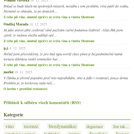
10. 12. 2025
Pokud se bude klučit na správných místech, nevidím v tom problém, réva patří do svahu.
Nicméně se obávám, že po dotacích…
Z čeho pít víno, smutné zprávy ze světa vína a viněta Moutonu
Ondřej Marada
10. 12. 2025
Já jako univerzální zesilovač vůně pužívám ručně foukanou Gabriel - Glas.Pak jsem
zjistil, že stejnou službu udělají opě…
Z čeho pít víno, smutné zprávy ze světa vína a viněta Moutonu
p.j.
4. 12. 2025
Pořád jsem přesvědčený, že pro titul typu world class pinot je bezpodmínečně nutná
tortura sklenkou riedel sommelier bur…
Z čeho pít víno, smutné zprávy ze světa vína a viněta Moutonu
merlot
10. 11. 2025
V článku je přesně popsáno proč toto nepodnikám, víno a jídlo v restaraci, pouze doma.
Problém je, že korkovou vadu nelz…
O korku v prestižní restauraci
Přihlásit k odběru všech komentářů (RSS)
Kategorie
víno
recenze
bio(dynamika)
degustace
Jen tak...
vinařství a vinice
bublinky
zprávy
Španělsko
Francie