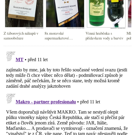
Z táborových nákupů v
8x moravské
Vinná hraběnka s
Mladí
samoobsluze
supermarketové
přídavkem vody a barviv
pohle
Rulandské modré