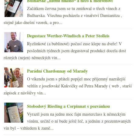
Bulharské „území nikoho“ a něco k medvědovi
První letošní sbírka vinných podvodů
Začátkem června jsem se tu zmiňoval o třech vínech z
Investujete do vína? Ještě ne?!?
Bulharska. Všechna pocházela z vinařství Damianitza ,
3x Francie co nemusí síru v Red Pif
stejně jako dnešní vzorek, a pro...
Dvakrát nabušené Albariño
Oxana a Fénix (+ rozhovor s vinařem) s odstupem času
Degustace Werther-Windisch a Peter Stolleis
S kaly, bez kalů a mrtvý muž
Ryzlinkové (a bublinové) počasí zase klepe na dveře! V
2011
(252)
►
posledních týdnech jsem degustoval produkci docela dost
2010
(249)
►
různých (nejen) německých vin...
2009
(249)
►
2008
(270)
►
Parádní Chardonnay od Marady
2007
(108)
►
O víkendu jsem s přáteli popíjel moc příjemný nazrálejší
veltlín z josefovské Kukvičky od Petra Marady ( web , starší
zápisek z návštěvy vin...
Stobodový Riesling a Corpinnat s pozvánkou
Vyrazil jsem na jednu moc fajn masterclass k německým
vínům, určitě o ní bude ještě řeč, a jedním z prezentovaných
vín byl – vzhledem k zamě...