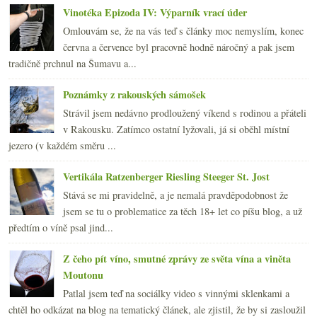
Vinotéka Epizoda IV: Výparník vrací úder
Omlouvám se, že na vás teď s články moc nemyslím, konec
června a července byl pracovně hodně náročný a pak jsem
tradičně prchnul na Šumavu a...
Poznámky z rakouských sámošek
Strávil jsem nedávno prodloužený víkend s rodinou a přáteli
v Rakousku. Zatímco ostatní lyžovali, já si oběhl místní
jezero (v každém směru ...
Vertikála Ratzenberger Riesling Steeger St. Jost
Stává se mi pravidelně, a je nemalá pravděpodobnost že
jsem se tu o problematice za těch 18+ let co píšu blog, a už
předtím o víně psal jind...
Z čeho pít víno, smutné zprávy ze světa vína a viněta
Moutonu
Patlal jsem teď na sociálky video s vinnými sklenkami a
chtěl ho odkázat na blog na tematický článek, ale zjistil, že by si zasloužil