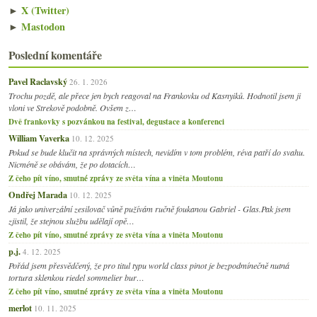
►
X (Twitter)
►
Mastodon
Poslední komentáře
Pavel Raclavský
26. 1. 2026
Trochu pozdě, ale přece jen bych reagoval na Frankovku od Kasnyiků. Hodnotil jsem ji
vloni ve Strekově podobně. Ovšem z…
Dvě frankovky s pozvánkou na festival, degustace a konferenci
William Vaverka
10. 12. 2025
Pokud se bude klučit na správných místech, nevidím v tom problém, réva patří do svahu.
Nicméně se obávám, že po dotacích…
Z čeho pít víno, smutné zprávy ze světa vína a viněta Moutonu
Ondřej Marada
10. 12. 2025
Já jako univerzální zesilovač vůně pužívám ručně foukanou Gabriel - Glas.Pak jsem
zjistil, že stejnou službu udělají opě…
Z čeho pít víno, smutné zprávy ze světa vína a viněta Moutonu
p.j.
4. 12. 2025
Pořád jsem přesvědčený, že pro titul typu world class pinot je bezpodmínečně nutná
tortura sklenkou riedel sommelier bur…
Z čeho pít víno, smutné zprávy ze světa vína a viněta Moutonu
merlot
10. 11. 2025