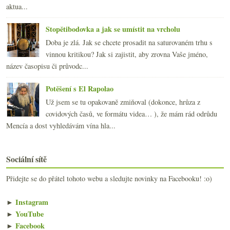
aktua...
Stopětibodovka a jak se umístit na vrcholu
Doba je zlá. Jak se chcete prosadit na saturovaném trhu s
vinnou kritikou? Jak si zajistit, aby zrovna Vaše jméno,
název časopisu či průvodc...
Potěšení s El Rapolao
Už jsem se tu opakovaně zmiňoval (dokonce, hrůza z
covidových časů, ve formátu videa… ), že mám rád odrůdu
Mencía a dost vyhledávám vína hla...
Sociální sítě
Přidejte se do přátel tohoto webu a sledujte novinky na Facebooku! :o)
►
Instagram
►
YouTube
►
Facebook