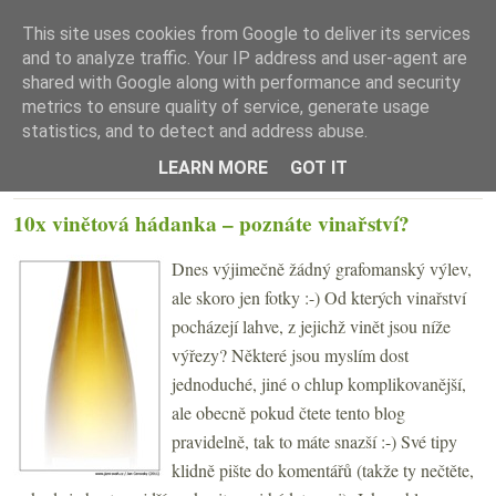
This site uses cookies from Google to deliver its services
and to analyze traffic. Your IP address and user-agent are
shared with Google along with performance and security
metrics to ensure quality of service, generate usage
statistics, and to detect and address abuse.
☰ Menu
LEARN MORE
GOT IT
PONDĚLÍ 16. LEDNA 2012
10x vinětová hádanka – poznáte vinařství?
Dnes výjimečně žádný grafomanský výlev,
ale skoro jen fotky :-) Od kterých vinařství
pocházejí lahve, z jejichž vinět jsou níže
výřezy? Některé jsou myslím dost
jednoduché, jiné o chlup komplikovanější,
ale obecně pokud čtete tento blog
pravidelně, tak to máte snazší :-) Své tipy
klidně pište do komentářů (takže ty nečtěte,