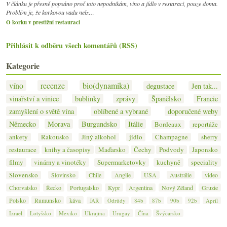
V článku je přesně popsáno proč toto nepodnikám, víno a jídlo v restaraci, pouze doma.
Problém je, že korkovou vadu nelz…
O korku v prestižní restauraci
Přihlásit k odběru všech komentářů (RSS)
Kategorie
víno
recenze
bio(dynamika)
degustace
Jen tak...
vinařství a vinice
bublinky
zprávy
Španělsko
Francie
zamyšlení o světě vína
oblíbené a vybrané
doporučené weby
Německo
Morava
Burgundsko
Itálie
Bordeaux
reportáže
ankety
Rakousko
Jiný alkohol
jídlo
Champagne
sherry
restaurace
knihy a časopisy
Maďarsko
Čechy
Podvody
Japonsko
filmy
vinárny a vinotéky
Supermarketovky
kuchyně
speciality
Slovensko
Slovinsko
Chile
Anglie
USA
Austrálie
video
Chorvatsko
Řecko
Portugalsko
Kypr
Argentina
Nový Zéland
Gruzie
Polsko
Rumunsko
káva
JAR
Odrůdy
84b
87b
90b
92b
Apríl
Izrael
Lotyšsko
Mexiko
Ukrajina
Urugay
Čína
Švýcarsko