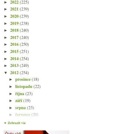
2022
(225)
►
2021
(239)
►
2020
(239)
►
2019
(238)
►
2018
(240)
►
2017
(240)
►
2016
(250)
►
2015
(251)
►
2014
(254)
►
2013
(249)
►
2012
(254)
▼
prosince
(18)
►
listopadu
(22)
►
října
(23)
►
září
(19)
►
srpna
(23)
►
července
(20)
►
června
(21)
►
▼ Zobrazit vše
května
(21)
►