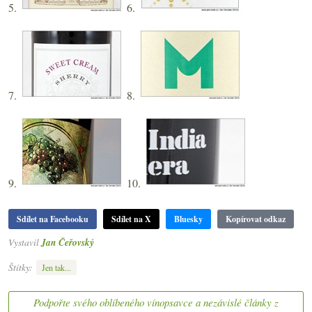
5.
6.
7.
8.
9.
10.
Sdílet na Facebooku
Sdílet na X
Bluesky
Kopírovat odkaz
Vystavil
Jan Čeřovský
Štítky:
Jen tak...
Podpořte svého oblíbeného vínopsavce a nezávislé články z