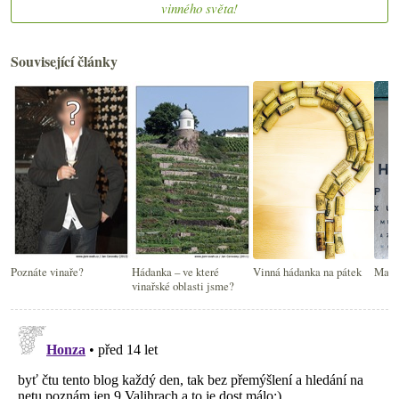
vinného světa!
Související články
Poznáte vinaře?
Hádanka – ve které
Vinná hádanka na pátek
Malá 
vinařské oblasti jsme?