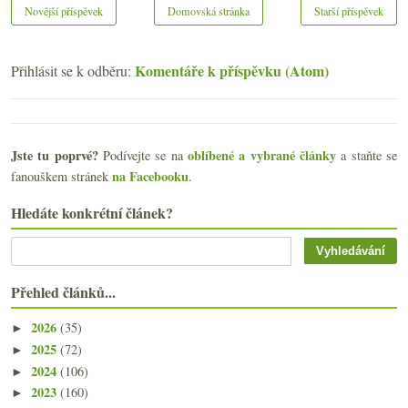
Novější příspěvek
Domovská stránka
Starší příspěvek
Komentáře k příspěvku (Atom)
Přihlásit se k odběru:
Jste tu poprvé?
oblíbené a vybrané články
Podívejte se na
a staňte se
na Facebooku
fanouškem stránek
.
Hledáte konkrétní článek?
Přehled článků...
2026
(35)
►
2025
(72)
►
2024
(106)
►
2023
(160)
►