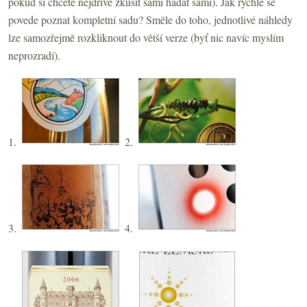
pokud si chcete nejdříve zkusit sami hádat sami). Jak rychle se
povede poznat kompletní sadu? Směle do toho, jednotlivé náhledy
lze samozřejmě rozkliknout do větší verze (byť nic navíc myslím
neprozradí).
1.
2.
3.
4.