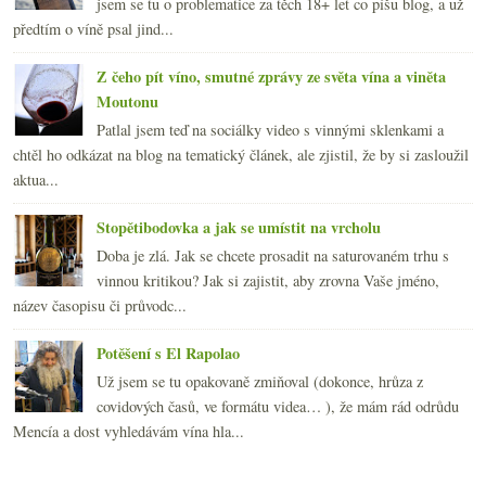
jsem se tu o problematice za těch 18+ let co píšu blog, a už
předtím o víně psal jind...
Z čeho pít víno, smutné zprávy ze světa vína a viněta
Moutonu
Patlal jsem teď na sociálky video s vinnými sklenkami a
chtěl ho odkázat na blog na tematický článek, ale zjistil, že by si zasloužil
aktua...
Stopětibodovka a jak se umístit na vrcholu
Doba je zlá. Jak se chcete prosadit na saturovaném trhu s
vinnou kritikou? Jak si zajistit, aby zrovna Vaše jméno,
název časopisu či průvodc...
Potěšení s El Rapolao
Už jsem se tu opakovaně zmiňoval (dokonce, hrůza z
covidových časů, ve formátu videa… ), že mám rád odrůdu
Mencía a dost vyhledávám vína hla...