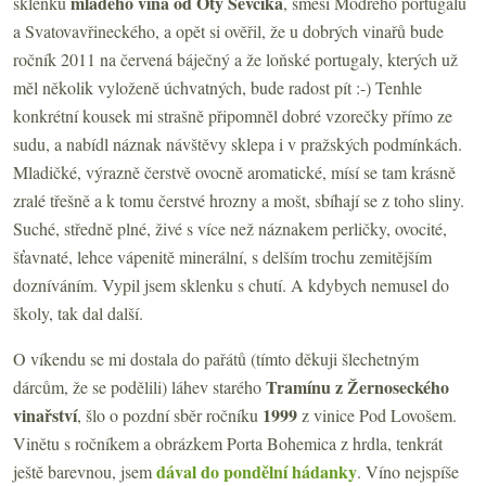
mladého vína od Oty Ševčíka
sklenku
, směsi Modrého portugalu
a Svatovavřineckého, a opět si ověřil, že u dobrých vinařů bude
ročník 2011 na červená báječný a že loňské portugaly, kterých už
měl několik vyloženě úchvatných, bude radost pít :-) Tenhle
konkrétní kousek mi strašně připomněl dobré vzorečky přímo ze
sudu, a nabídl náznak návštěvy sklepa i v pražských podmínkách.
Mladičké, výrazně čerstvě ovocně aromatické, mísí se tam krásně
zralé třešně a k tomu čerstvé hrozny a mošt, sbíhají se z toho sliny.
Suché, středně plné, živé s více než náznakem perličky, ovocité,
šťavnaté, lehce vápenitě minerální, s delším trochu zemitějším
dozníváním. Vypil jsem sklenku s chutí. A kdybych nemusel do
školy, tak dal další.
O víkendu se mi dostala do pařátů (tímto děkuji šlechetným
Tramínu z Žernoseckého
dárcům, že se podělili) láhev starého
vinařství
1999
, šlo o pozdní sběr ročníku
z vinice Pod Lovošem.
Vinětu s ročníkem a obrázkem Porta Bohemica z hrdla, tenkrát
dával do pondělní hádanky
ještě barevnou, jsem
. Víno nejspíše