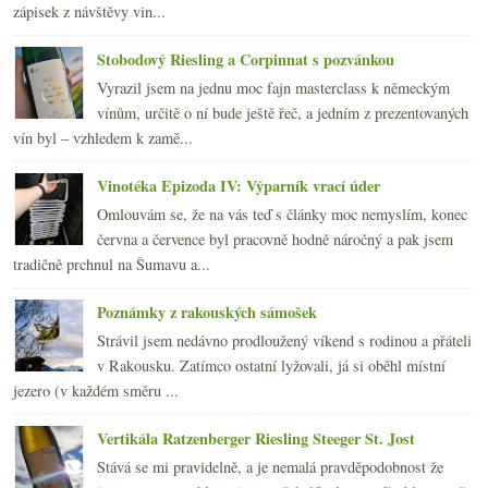
zápisek z návštěvy vin...
Stobodový Riesling a Corpinnat s pozvánkou
Vyrazil jsem na jednu moc fajn masterclass k německým
vínům, určitě o ní bude ještě řeč, a jedním z prezentovaných
vín byl – vzhledem k zamě...
Vinotéka Epizoda IV: Výparník vrací úder
Omlouvám se, že na vás teď s články moc nemyslím, konec
června a července byl pracovně hodně náročný a pak jsem
tradičně prchnul na Šumavu a...
Poznámky z rakouských sámošek
Strávil jsem nedávno prodloužený víkend s rodinou a přáteli
v Rakousku. Zatímco ostatní lyžovali, já si oběhl místní
jezero (v každém směru ...
Vertikála Ratzenberger Riesling Steeger St. Jost
Stává se mi pravidelně, a je nemalá pravděpodobnost že