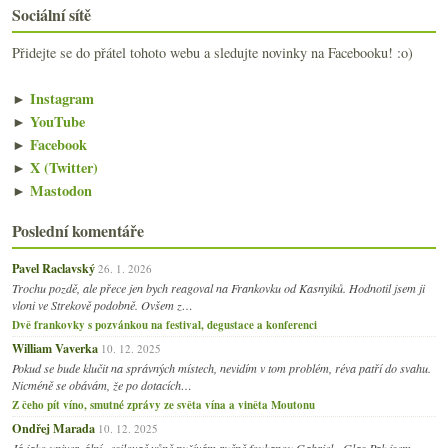
Sociální sítě
Přidejte se do přátel tohoto webu a sledujte novinky na Facebooku! :o)
►
Instagram
►
YouTube
►
Facebook
►
X (Twitter)
►
Mastodon
Poslední komentáře
Pavel Raclavský
26. 1. 2026
Trochu pozdě, ale přece jen bych reagoval na Frankovku od Kasnyiků. Hodnotil jsem ji
vloni ve Strekově podobně. Ovšem z…
Dvě frankovky s pozvánkou na festival, degustace a konferenci
William Vaverka
10. 12. 2025
Pokud se bude klučit na správných místech, nevidím v tom problém, réva patří do svahu.
Nicméně se obávám, že po dotacích…
Z čeho pít víno, smutné zprávy ze světa vína a viněta Moutonu
Ondřej Marada
10. 12. 2025
Já jako univerzální zesilovač vůně pužívám ručně foukanou Gabriel - Glas.Pak jsem