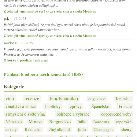
zjistil, že stejnou službu udělají opě…
Z čeho pít víno, smutné zprávy ze světa vína a viněta Moutonu
p.j.
4. 12. 2025
Pořád jsem přesvědčený, že pro titul typu world class pinot je bezpodmínečně nutná
tortura sklenkou riedel sommelier bur…
Z čeho pít víno, smutné zprávy ze světa vína a viněta Moutonu
merlot
10. 11. 2025
V článku je přesně popsáno proč toto nepodnikám, víno a jídlo v restaraci, pouze doma.
Problém je, že korkovou vadu nelz…
O korku v prestižní restauraci
Přihlásit k odběru všech komentářů (RSS)
Kategorie
víno
recenze
bio(dynamika)
degustace
Jen tak...
vinařství a vinice
bublinky
zprávy
Španělsko
Francie
zamyšlení o světě vína
oblíbené a vybrané
doporučené weby
Německo
Morava
Burgundsko
Itálie
Bordeaux
reportáže
ankety
Rakousko
Jiný alkohol
jídlo
Champagne
sherry
restaurace
knihy a časopisy
Maďarsko
Čechy
Podvody
Japonsko