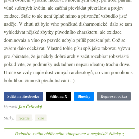
vůně sušených květin, ale začíná převládat přezrálost a projev
oxidace. Stále to ale není úplně mimo a přivonění vzbudilo jisté
naděje. V chuti už bylo víno poněkud disharmonické, dalo se tam
vyhledávat nějaké zbytky původního charakteru, ale oxidace
dominovala a víno po pravdě nebylo příliš potěšení pít. Což se
ovšem dalo očekávat. Vlastně tohle píšu spíš jako takovou výzvu
pro sběratele, že je někdy dobré archiv začít rozebírat (obzvláště
pokud víte, že podmínky uskladnění nejsou ideální) trochu dříve.
Určitě se vždy najde dost vinných archeologů, co vám pomohou s
bohulibou činností přechutnávání :-)
Sdílet na Facebooku
Sdílet na X
Bluesky
Kopírovat odkaz
Vystavil
Jan Čeřovský
Štítky:
,
recenze
víno
Podpořte svého oblíbeného vínopsavce a nezávislé články z