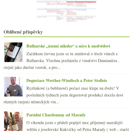
Svalnatý Yeti a Pivníci
10x vinětová hádanka – poznáte vinařství?
Výsledky ankety „Vinařská oblast Čechy (Mělník, Li...
Montrachet, whisky v plechu, Prosecco, USA #1 a Čí...
Moselský ryzlink aneb když je chuť na sladké
Oblíbené příspěvky
Zweigelt z Rakouska, Kerner z Německa
3x Jackfall Cabernet Sauvignon, Franc a směs
Bulharské „území nikoho“ a něco k medvědovi
První letošní sbírka vinných podvodů
Začátkem června jsem se tu zmiňoval o třech vínech z
Investujete do vína? Ještě ne?!?
Bulharska. Všechna pocházela z vinařství Damianitza ,
3x Francie co nemusí síru v Red Pif
stejně jako dnešní vzorek, a pro...
Dvakrát nabušené Albariño
Oxana a Fénix (+ rozhovor s vinařem) s odstupem času
Degustace Werther-Windisch a Peter Stolleis
S kaly, bez kalů a mrtvý muž
Ryzlinkové (a bublinové) počasí zase klepe na dveře! V
2011
(252)
►
posledních týdnech jsem degustoval produkci docela dost
2010
(249)
►
různých (nejen) německých vin...
2009
(249)
►
2008
(270)
►
Parádní Chardonnay od Marady
2007
(108)
►
O víkendu jsem s přáteli popíjel moc příjemný nazrálejší
veltlín z josefovské Kukvičky od Petra Marady ( web , starší