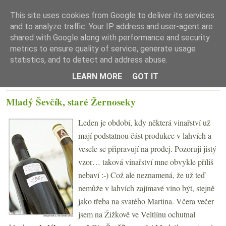
This site uses cookies from Google to deliver its services
and to analyze traffic. Your IP address and user-agent are
shared with Google along with performance and security
metrics to ensure quality of service, generate usage
statistics, and to detect and address abuse.
☰ Menu
LEARN MORE
GOT IT
STŘEDA 18. LEDNA 2012
Mladý Ševčík, staré Žernoseky
Leden je období, kdy některá vinařství už
mají podstatnou část produkce v lahvích a
vesele se připravují na prodej. Pozoruji jistý
vzor… taková vinařství mne obvykle příliš
nebaví :-) Což ale neznamená, že už teď
nemůže v lahvích zajímavé víno být, stejně
jako třeba na svatého Martina. Včera večer
jsem na Žižkově ve Veltlínu ochutnal