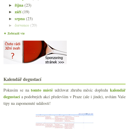
října
(23)
►
září
(19)
►
srpna
(23)
►
července
(20)
►
června
(21)
►
▼ Zobrazit vše
května
(21)
►
dubna
(20)
►
března
(23)
►
února
(21)
►
ledna
(23)
▼
Spotřební daň na víno s jedním pěnivým
Devět bílých z Dobré vinice
Kalendář degustací
Výsledky ankety „Nechali jste si dělat vlastní vin...
tomto místě
kalendář
Pokusím se na
udržovat zhruba měsíc dopředu
Falšované zprávy o zdravotních účincích vína, pilu...
degustací
a podobných akcí především v Praze (ale i jinde), uvítám Vaše
Dva novozélandské pinoty
Důvěrné sdělení o dvou Chardonnay
tipy na zapomenuté události!
Období hypotékové, s víny okolo stovky
Prohlášení o nákupu vína, Parkenstein, kvasinky
Dva mladé německé ryzlinky a jeden vyzrálý
Mladý Ševčík, staré Žernoseky