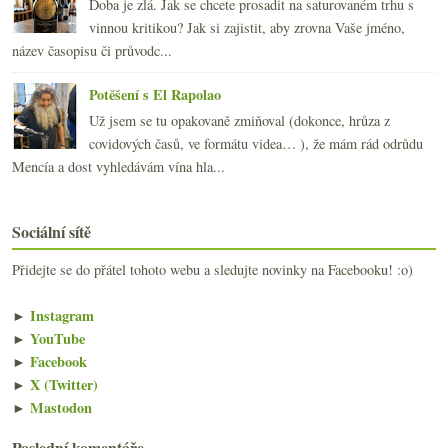
Doba je zlá. Jak se chcete prosadit na saturovaném trhu s
vinnou kritikou? Jak si zajistit, aby zrovna Vaše jméno,
název časopisu či průvodc...
Potěšení s El Rapolao
Už jsem se tu opakovaně zmiňoval (dokonce, hrůza z
covidových časů, ve formátu videa… ), že mám rád odrůdu
Mencía a dost vyhledávám vína hla...
Sociální sítě
Přidejte se do přátel tohoto webu a sledujte novinky na Facebooku! :o)
►
Instagram
►
YouTube
►
Facebook
►
X (Twitter)
►
Mastodon
Poslední komentáře