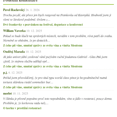
Pavel Raclavský
26. 1. 2026
Trochu pozdě, ale přece jen bych reagoval na Frankovku od Kasnyiků. Hodnotil jsem ji
vloni ve Strekově podobně. Ovšem z…
Dvě frankovky s pozvánkou na festival, degustace a konferenci
William Vaverka
10. 12. 2025
Pokud se bude klučit na správných místech, nevidím v tom problém, réva patří do svahu.
Nicméně se obávám, že po dotacích…
Z čeho pít víno, smutné zprávy ze světa vína a viněta Moutonu
Ondřej Marada
10. 12. 2025
Já jako univerzální zesilovač vůně pužívám ručně foukanou Gabriel - Glas.Pak jsem
zjistil, že stejnou službu udělají opě…
Z čeho pít víno, smutné zprávy ze světa vína a viněta Moutonu
p.j.
4. 12. 2025
Pořád jsem přesvědčený, že pro titul typu world class pinot je bezpodmínečně nutná
tortura sklenkou riedel sommelier bur…
Z čeho pít víno, smutné zprávy ze světa vína a viněta Moutonu
merlot
10. 11. 2025
V článku je přesně popsáno proč toto nepodnikám, víno a jídlo v restaraci, pouze doma.
Problém je, že korkovou vadu nelz…
O korku v prestižní restauraci