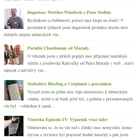
dubna
(21)
►
března
(24)
►
Degustace Werther-Windisch a Peter Stolleis
února
(20)
►
Ryzlinkové (a bublinové) počasí zase klepe na dveře! V
ledna
(20)
►
posledních týdnech jsem degustoval produkci docela dost
2009
(249)
►
různých (nejen) německých vin...
2008
(270)
►
2007
(108)
►
Parádní Chardonnay od Marady
O víkendu jsem s přáteli popíjel moc příjemný nazrálejší
veltlín z josefovské Kukvičky od Petra Marady ( web , starší
zápisek z návštěvy vin...
Stobodový Riesling a Corpinnat s pozvánkou
Vyrazil jsem na jednu moc fajn masterclass k německým
vínům, určitě o ní bude ještě řeč, a jedním z prezentovaných
vín byl – vzhledem k zamě...
Vinotéka Epizoda IV: Výparník vrací úder
Omlouvám se, že na vás teď s články moc nemyslím, konec
června a července byl pracovně hodně náročný a pak jsem