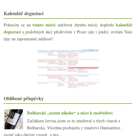
Cuvée Fénix aneb sbírka na nové Nové vinařství
Víno po sklenkách, SZPI vs. templáři epizoda 43, ú...
Kalendář degustací
Vánice s ročníkovým šampaňským a Talbotem
Boření vinných mýtů
tomto místě
kalendář
Pokusím se na
udržovat zhruba měsíc dopředu
Dva báječné pinoty – Maďarsko vs. Burgundsko
degustací
a podobných akcí především v Praze (ale i jinde), uvítám Vaše
Mladá Grébovka, klaret a Neronet ze salónu
tipy na zapomenuté události!
Biodynamický film a retro i moderní vinná videa
Novozélandský ryzlink, nízký alkohol a pjéry
Autentická fotozpráva o vinařsko-kulinářské návště...
Výsledky ankety „Doma připravuji kávu...“
Před dubem za dubem nikdo nesmí stát
Čínské Bordeaux, podvodné burčáky, templáři vs. SZ...
Biomenu – čtyři šéfkuchaři a čtyři farmy
listopadu
(22)
►
října
(20)
►
Oblíbené příspěvky
září
(21)
►
srpna
(22)
►
Bulharské „území nikoho“ a něco k medvědovi
července
(14)
►
Začátkem června jsem se tu zmiňoval o třech vínech z
června
(22)
►
Bulharska. Všechna pocházela z vinařství Damianitza ,
května
(21)
►
stejně jako dnešní vzorek, a pro...