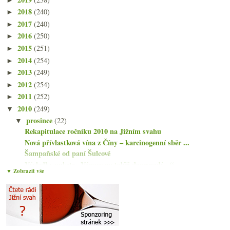
2018
(240)
►
2017
(240)
►
2016
(250)
►
2015
(251)
►
2014
(254)
►
2013
(249)
►
2012
(254)
►
2011
(252)
►
2010
(249)
▼
prosince
(22)
▼
Rekapitulace ročníku 2010 na Jižním svahu
Nová přívlastková vína z Číny – karcinogenní sběr ...
Šampaňské od paní Šulcové
Výsledky ankety „Vánoce na talíři doprovodí…“
▼ Zobrazit vše
Vánoční těkání s rybízákem, pivem a voskem
Vinná videa - Klára Kollárová, korkové promo
3x bio(dynamické) víno ze Sparu – a s pandou!
PF 2011 z Jižního svahu
Výsledky ankety „Když velké vinařství s produkcí i...