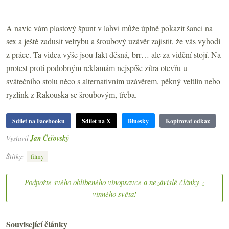
A navíc vám plastový špunt v lahvi může úplně pokazit šanci na
sex a ještě zadusit velrybu a šroubový uzávěr zajistit, že vás vyhodí
z práce. Ta videa výše jsou fakt děsná, brr… ale za vidění stojí. Na
protest proti podobným reklamám nejspíše zítra otevřu u
svátečního stolu něco s alternativním uzávěrem, pěkný veltlín nebo
ryzlink z Rakouska se šroubovým, třeba.
Sdílet na Facebooku
Sdílet na X
Bluesky
Kopírovat odkaz
Vystavil
Jan Čeřovský
Štítky:
filmy
Podpořte svého oblíbeného vínopsavce a nezávislé články z
vinného světa!
Související články