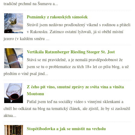
tradičně prchnul na Šumavu a...
Poznámky z rakouských sámošek
Strávil jsem nedávno prodloužený víkend s rodinou a přáteli
v Rakousku. Zatímco ostatní lyžovali, já si oběhl místní
jezero (v každém směru ...
Vertikála Ratzenberger Riesling Steeger St. Jost
Stává se mi pravidelně, a je nemalá pravděpodobnost že
jsem se tu o problematice za těch 18+ let co píšu blog, a už
předtím o víně psal jind...
Z čeho pít víno, smutné zprávy ze světa vína a viněta
Moutonu
Patlal jsem teď na sociálky video s vinnými sklenkami a
chtěl ho odkázat na blog na tematický článek, ale zjistil, že by si zasloužil
aktua...
Stopětibodovka a jak se umístit na vrcholu