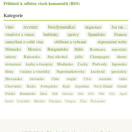
Přihlásit k odběru všech komentářů (RSS)
Kategorie
víno
recenze
bio(dynamika)
degustace
Jen tak...
vinařství a vinice
bublinky
zprávy
Španělsko
Francie
zamyšlení o světě vína
oblíbené a vybrané
doporučené weby
Německo
Morava
Burgundsko
Itálie
Bordeaux
reportáže
ankety
Rakousko
Jiný alkohol
jídlo
Champagne
sherry
restaurace
knihy a časopisy
Maďarsko
Čechy
Podvody
Japonsko
filmy
vinárny a vinotéky
Supermarketovky
kuchyně
speciality
Slovensko
Slovinsko
Chile
Anglie
USA
Austrálie
video
Chorvatsko
Řecko
Portugalsko
Kypr
Argentina
Nový Zéland
Gruzie
Polsko
Rumunsko
káva
JAR
Odrůdy
84b
87b
90b
92b
Apríl
Izrael
Lotyšsko
Mexiko
Ukrajina
Urugay
Čína
Švýcarsko