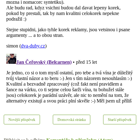
Novější příspěvek
Domovská stránka
Starší příspěvek
Komentáře k příspěvku (Atom)
Přihlásit se k odběru: