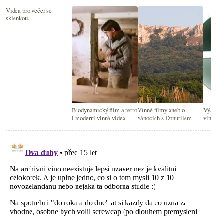
Videa pro večer se
sklenkou...
Biodynamický film a retro
Vinné filmy aneb o
Výsl
i moderní vinná videa
vánocích s Donutilem
vinný
mne n