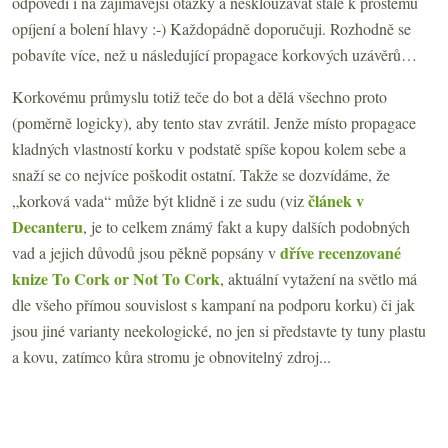
odpovědi i na zajímavější otázky a nesklouzávat stále k prostému
opíjení a bolení hlavy :-) Každopádně doporučuji. Rozhodně se
pobavíte více, než u následující propagace korkových uzávěrů…
Korkovému průmyslu totiž teče do bot a dělá všechno proto
(poměrně logicky), aby tento stav zvrátil. Jenže místo propagace
kladných vlastností korku v podstatě spíše kopou kolem sebe a
snaží se co nejvíce poškodit ostatní. Takže se dozvídáme, že
článek v
„korková vada“ může být klidně i ze sudu (viz
Decanteru
, je to celkem známý fakt a kupy dalších podobných
dříve recenzované
vad a jejich důvodů jsou pěkně popsány v
knize To Cork or Not To Cork
, aktuální vytažení na světlo má
dle všeho přímou souvislost s kampaní na podporu korku) či jak
jsou jiné varianty neekologické, no jen si představte ty tuny plastu
a kovu, zatímco kůra stromu je obnovitelný zdroj...