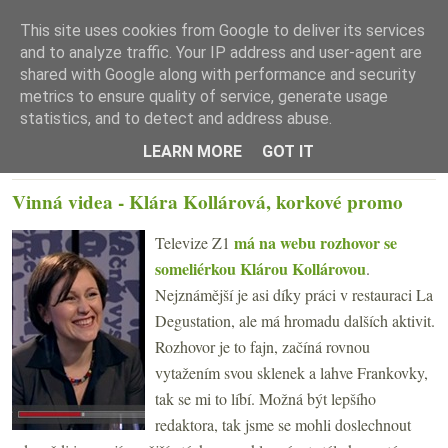
This site uses cookies from Google to deliver its services
and to analyze traffic. Your IP address and user-agent are
shared with Google along with performance and security
metrics to ensure quality of service, generate usage
statistics, and to detect and address abuse.
☰ Menu
LEARN MORE
GOT IT
ČTVRTEK 23. PROSINCE 2010
Vinná videa - Klára Kollárová, korkové promo
má na webu rozhovor se
Televize Z1
someliérkou Klárou Kollárovou
.
Nejznámější je asi díky práci v restauraci La
Degustation, ale má hromadu dalších aktivit.
Rozhovor je to fajn, začíná rovnou
vytažením svou sklenek a lahve Frankovky,
tak se mi to líbí. Možná být lepšího
redaktora, tak jsme se mohli doslechnout