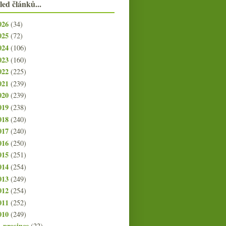
led článků...
026
(34)
025
(72)
024
(106)
023
(160)
022
(225)
021
(239)
020
(239)
019
(238)
018
(240)
017
(240)
016
(250)
015
(251)
014
(254)
013
(249)
012
(254)
011
(252)
010
(249)
prosince
(22)
▼