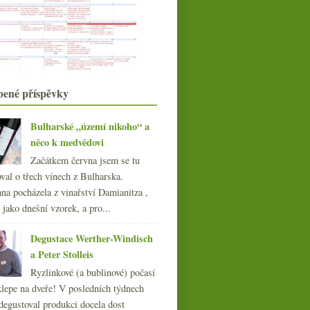
Boření vinných mýtů
Dva báječné pinoty – Maďarsko vs.
Burgundsko
Mladá Grébovka, klaret a Neronet
ze salónu
Biodynamický film a retro i moderní
vinná videa
bené příspěvky
Novozélandský ryzlink, nízký
alkohol a pjéry
Bulharské „území nikoho“ a
Autentická fotozpráva o vinařsko-
něco k medvědovi
kulinářské návště...
Výsledky ankety „Doma připravuji
Začátkem června jsem se tu
kávu...“
val o třech vínech z Bulharska.
Před dubem za dubem nikdo nesmí
na pocházela z vinařství Damianitza ,
stát
ě jako dnešní vzorek, a pro...
Čínské Bordeaux, podvodné
burčáky, templáři vs. SZ...
Degustace Werther-Windisch
Biomenu – čtyři šéfkuchaři a čtyři
a Peter Stolleis
farmy
Ryzlinkové (a bublinové) počasí
listopadu
(22)
►
klepe na dveře! V posledních týdnech
října
(20)
►
degustoval produkci docela dost
září
(21)
►