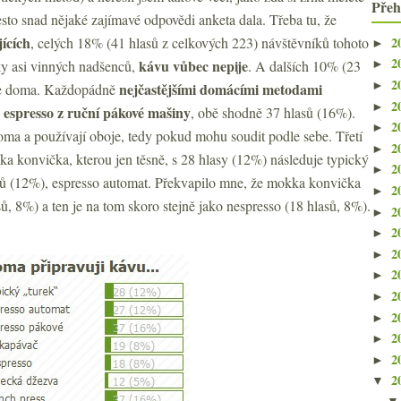
Přeh
esto snad nějaké zajímavé odpovědi anketa dala. Třeba tu, že
jících
2
, celých 18% (41 hlasů z celkových 223) návštěvníků tohoto
►
2
kávu vůbec nepije
ky asi vinných nadšenců,
. A dalších 10% (23
►
2
►
nejčastějšími domácími metodami
ije doma. Každopádně
2
►
 espresso
z ruční pákové mašiny
, obě shodně 37 hlasů (16%).
2
►
doma a používají oboje, tedy pokud mohu soudit podle sebe. Třetí
2
►
a konvička, kterou jen těsně, s 28 hlasy (12%) následuje typický
2
►
sů (12%), espresso automat. Překvapilo mne, že mokka konvička
2
►
sů, 8%) a ten je na tom skoro stejně jako nespresso (18 hlasů, 8%).
2
►
2
►
2
►
2
►
2
►
2
►
2
►
2
►
2
▼