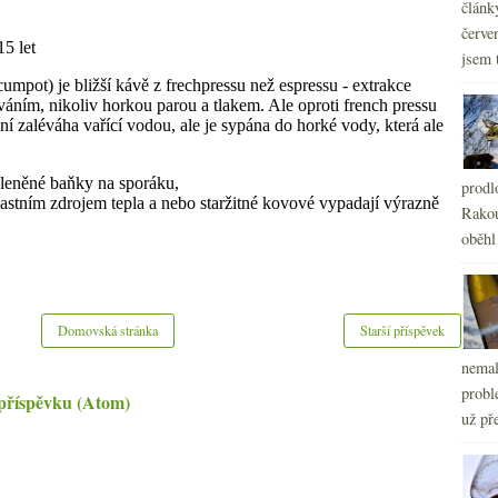
článk
červe
jsem 
prodl
Rakou
oběhl
Domovská stránka
Starší příspěvek
nemal
probl
příspěvku (Atom)
už pře