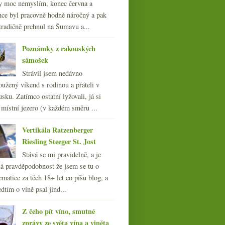
y moc nemyslím, konec června a
nce byl pracovně hodně náročný a pak
tradičně prchnul na Šumavu a...
Poznámky z rakouských
sámošek
Strávil jsem nedávno
oužený víkend s rodinou a přáteli v
sku. Zatímco ostatní lyžovali, já si
 místní jezero (v každém směru ...
Vertikála Ratzenberger
Riesling Steeger St. Jost
Stává se mi pravidelně, a je
á pravděpodobnost že jsem se tu o
ematice za těch 18+ let co píšu blog, a
dtím o víně psal jind...
Z čeho pít víno, smutné
zprávy ze světa vína a viněta