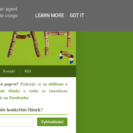
ser-agent
ate usage
LEARN MORE
GOT IT
Kontakt
RSS
tu poprvé?
oblíbené a
Podívejte se na
ané články
a staňte se fanouškem
na Facebooku
ek
.
áte konkrétní článek?