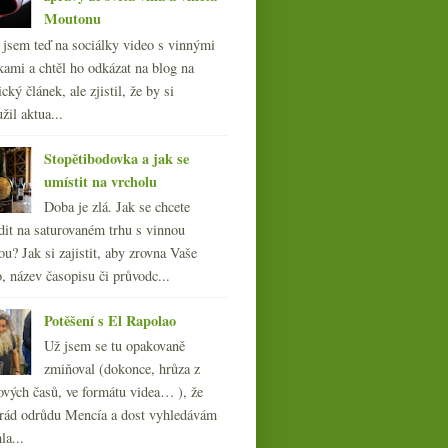
Moutonu
l jsem teď na sociálky video s vinnými
kami a chtěl ho odkázat na blog na
cký článek, ale zjistil, že by si
žil aktua...
Stopětibodovka a jak se
umístit na vrcholu
Doba je zlá. Jak se chcete
dit na saturovaném trhu s vinnou
ou? Jak si zajistit, aby zrovna Vaše
, název časopisu či průvodc...
Potěšení s El Rapolao
Už jsem se tu opakovaně
zmiňoval (dokonce, hrůza z
ových časů, ve formátu videa… ), že
ád odrůdu Mencía a dost vyhledávám
la...