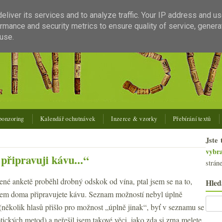
liver its services and to analyze traffic. Your IP address and u
rmance and security metrics to ensure quality of service, gener
use.
ponzoring
Kalendář ochutnávek
Inzerce & vzorky
Přebírání textů
Jste 
vybr
řipravuji kávu...“
strán
né anketě proběhl drobný odskok od vína, ptal jsem se na to,
Hled
em doma připravujete kávu. Seznam možností nebyl úplně
(několik hlasů přišlo pro možnost „úplně jinak“, byť v seznamu se
otických metod) a neřešil jsem takové věci, jako zda si zrna melete