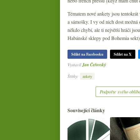
nebo french pressu (když mám chuť č
Tématem nové ankety jsou tentokrát v
a sámošky. I vy od nich dost možná
někdo chybí, ale ti největší hráči js
Habánské sklepy pod Bohemia sekt), 
Sdílet na Facebooku
Sdílet na X
Vystavil
Jan Čeřovský
Štítky:
ankety
Podpořte svého oblíbe
Související články