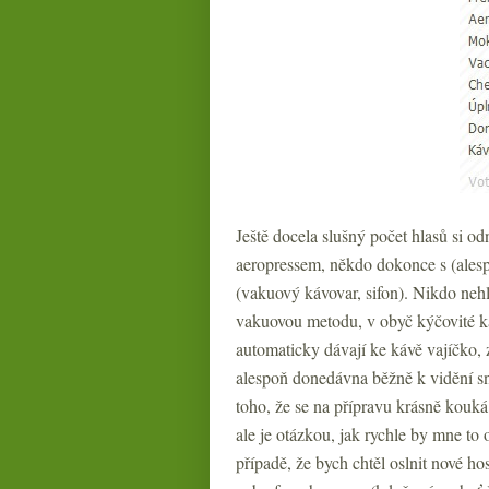
Ještě docela slušný počet hlasů si od
aeropressem, někdo dokonce s (ales
(vakuový kávovar, sifon). Nikdo nehl
vakuovou metodu, v obyč kýčovité k
automaticky dávají ke kávě vajíčko, 
alespoň donedávna běžně k vidění s
toho, že se na přípravu krásně kouká
ale je otázkou, jak rychle by mne to o
případě, že bych chtěl oslnit nové ho