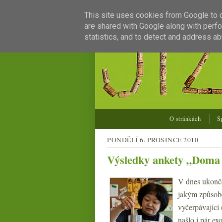
This site uses cookies from Google to de
are shared with Google along with perfo
statistics, and to detect and address ab
O stránkách
S
PONDĚLÍ 6. PROSINCE 2010
Výsledky ankety „Doma p
V dnes ukonče
jakým způsob
vyčerpávající 
našlo i pár ex