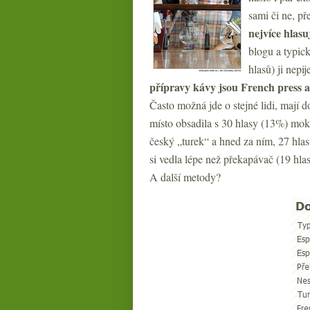
sami či ne, př
nejvíce hlasu
blogu a typic
hlasů) ji nep
přípravy kávy jsou French press a
Často možná jde o stejné lidi, mají 
místo obsadila s 30 hlasy (13%) mokk
český „turek“ a hned za ním, 27 hla
si vedla lépe než překapávač (19 hla
A další metody?