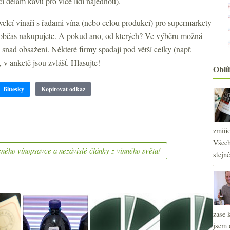
i dělám kávu pro více lidí najednou).
elcí vinaři s řadami vína (nebo celou produkcí) pro supermarkety
 občas nakupujete. A pokud ano, od kterých? Ve výběru možná
ou snad obsažení. Některé firmy spadají pod větší celky (např.
v anketě jsou zvlášť. Hlasujte!
Oblí
Bluesky
Kopírovat odkaz
zmiňo
Všech
ného vínopsavce a nezávislé články z vinného světa!
stejn
zase 
jsem 