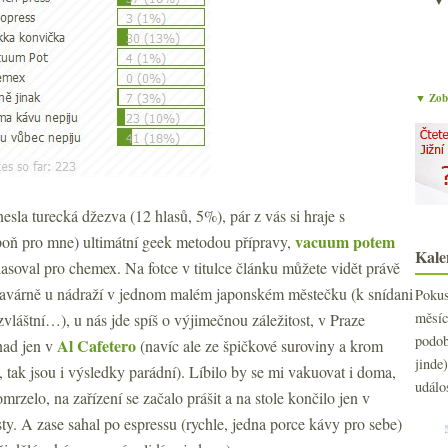
▼ Zobr
nesla turecká džezva (12 hlasů, 5%), pár z vás si hraje s
vacuum potem
poň pro mne) ultimátní geek metodou přípravy,
Kale
asoval pro chemex. Na fotce v titulce článku můžete vidět právě
avárně u nádraží v jednom malém japonském městečku (k snídani
Poku
měs
zvláštní…), u nás jde spíš o výjimečnou záležitost, v Praze
podo
Al Cafetero
nad jen v
(navíc ale ze špičkové suroviny a krom
jind
, tak jsou i výsledky parádní). Líbilo by se mi vakuovat i doma,
událo
mrzelo, na zařízení se začalo prášit a na stole končilo jen v
sty. A zase sahal po espressu (rychle, jedna porce kávy pro sebe)