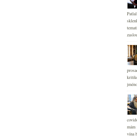
Patla
sklen
temati
zaslou
prosa
kritik
jméno
covid
mám r
vína h