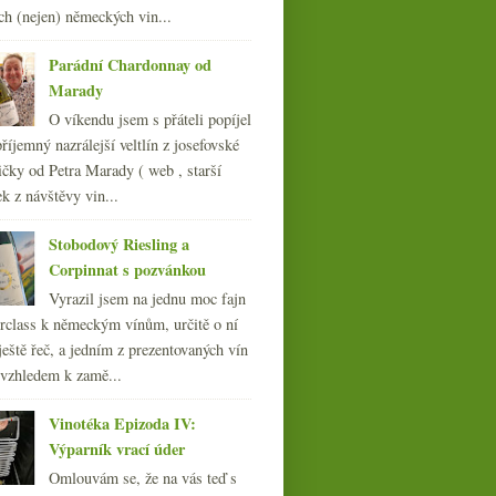
ch (nejen) německých vin...
srpna
(22)
►
července
(14)
►
Parádní Chardonnay od
června
(22)
►
Marady
května
(21)
►
O víkendu jsem s přáteli popíjel
dubna
(21)
►
říjemný nazrálejší veltlín z josefovské
března
(24)
►
Výsledky ankety „Vy a
čky od Petra Marady ( web , starší
bílé vs. červené“
února
(20)
►
ek z návštěvy vin...
ledna
(20)
►
009
(249)
Stobodový Riesling a
008
(270)
Corpinnat s pozvánkou
007
(108)
Vyrazil jsem na jednu moc fajn
rclass k německým vínům, určitě o ní
ještě řeč, a jedním z prezentovaných vín
 vzhledem k zamě...
Vinotéka Epizoda IV:
Výparník vrací úder
Omlouvám se, že na vás teď s