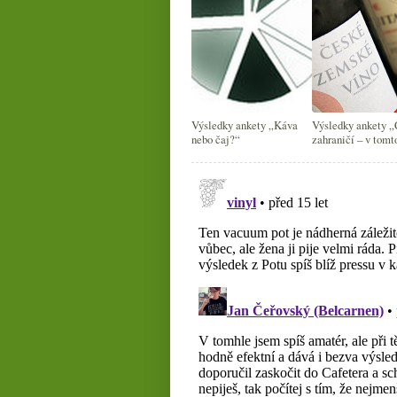
Výsledky ankety „Káva
Výsledky ankety „
nebo čaj?“
zahraničí – v tomt
jsem doma pil(a) 