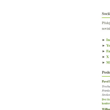
Sociá
Přide
novin
►
In
►
Yo
►
Fa
►
X 
►
Ma
Posl
Pavel
Trochu
Franko
Streko
Dvě fr
konfer
Willi