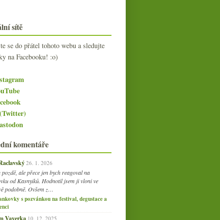
lní sítě
jte se do přátel tohoto webu a sledujte
ky na Facebooku! :o)
stagram
uTube
cebook
(Twitter)
stodon
ední komentáře
 Raclavský
26. 1. 2026
 pozdě, ale přece jen bych reagoval na
vku od Kasnyiků. Hodnotil jsem ji vloni ve
vě podobně. Ovšem z…
ankovky s pozvánkou na festival, degustace a
enci
am Vaverka
10. 12. 2025