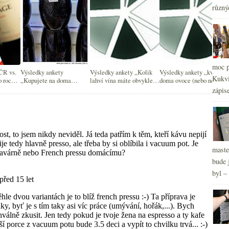
různý
moc p
ČR vs.
Výsledky ankety
Výsledky ankety „Kolik
Výsledky ankety „kvasíte
Kukvi
o roce
„Kupujete na doma
lahví vína máte obvykle
doma ovoce (nebo něco
vína“
sudovky / stáčená vína?“
doma?“
jiného)?“
zápis
2
►
2
►
2
►
maste
bude 
byl –