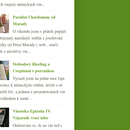
dubna
(21)
►
ch (nejen) německých vin...
března
(23)
►
února
(20)
Parádní Chardonnay od
►
ledna
Marady
(20)
►
O víkendu jsem s přáteli popíjel
008
(270)
říjemný nazrálejší veltlín z josefovské
007
(108)
čky od Petra Marady ( web , starší
ek z návštěvy vin...
Stobodový Riesling a
Corpinnat s pozvánkou
Vyrazil jsem na jednu moc fajn
rclass k německým vínům, určitě o ní
ještě řeč, a jedním z prezentovaných vín
 vzhledem k zamě...
Vinotéka Epizoda IV:
Výparník vrací úder
Omlouvám se, že na vás teď s