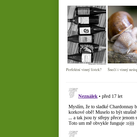
Perfektní vinný lístek?
Šnečí i vinný neús