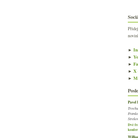
Sociá
Přide
novin
►
In
►
Yo
►
Fa
►
X 
►
Ma
Posl
Pavel
Trochu
Franko
Streko
Dvě fr
konfer
Willi