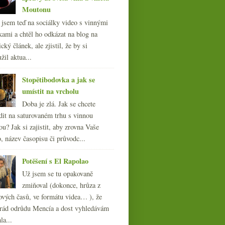
Moutonu
l jsem teď na sociálky video s vinnými
kami a chtěl ho odkázat na blog na
cký článek, ale zjistil, že by si
žil aktua...
Stopětibodovka a jak se
umístit na vrcholu
Doba je zlá. Jak se chcete
dit na saturovaném trhu s vinnou
ou? Jak si zajistit, aby zrovna Vaše
, název časopisu či průvodc...
Potěšení s El Rapolao
Už jsem se tu opakovaně
zmiňoval (dokonce, hrůza z
ových časů, ve formátu videa… ), že
ád odrůdu Mencía a dost vyhledávám
la...