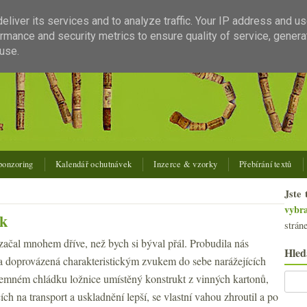
liver its services and to analyze traffic. Your IP address and u
rmance and security metrics to ensure quality of service, gener
use.
ponzoring
Kalendář ochutnávek
Inzerce & vzorky
Přebírání textů
Jste 
vybr
ek
strán
ačal mnohem dříve, než bych si býval přál. Probudila nás
Hled
a doprovázená charakteristickým zvukem do sebe narážejících
íjemném chládku ložnice umístěný konstrukt z vinných kartonů,
cích na transport a uskladnění lepší, se vlastní vahou zhroutil a po