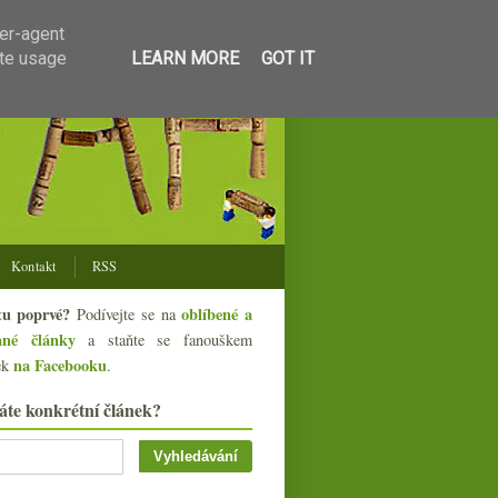
ser-agent
ate usage
LEARN MORE
GOT IT
Kontakt
RSS
tu poprvé?
oblíbené a
Podívejte se na
ané články
a staňte se fanouškem
na Facebooku
ek
.
áte konkrétní článek?