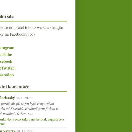
lní sítě
jte se do přátel tohoto webu a sledujte
ky na Facebooku! :o)
stagram
uTube
cebook
(Twitter)
stodon
ední komentáře
 Raclavský
26. 1. 2026
 pozdě, ale přece jen bych reagoval na
vku od Kasnyiků. Hodnotil jsem ji vloni ve
vě podobně. Ovšem z…
ankovky s pozvánkou na festival, degustace a
enci
am Vaverka
10. 12. 2025