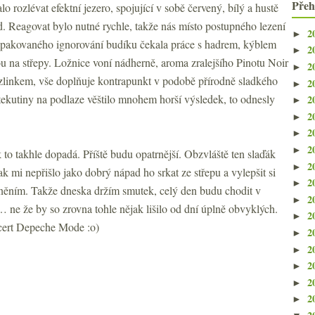
Přeh
lo rozlévat efektní jezero, spojující v sobě červený, bílý a hustě
. Reagovat bylo nutné rychle, takže nás místo postupného lezení
2
►
 opakovaného ignorování budíku čekala práce s hadrem, kýblem
2
►
u na střepy. Ložnice voní nádherně, aroma zralejšího Pinotu Noir
2
►
yzlinkem, vše doplňuje kontrapunkt v podobě přírodně sladkého
2
►
kutiny na podlaze věštilo mnohem horší výsledek, to odnesly
2
►
2
►
2
►
2
►
 to takhle dopadá. Příště budu opatrnější. Obzvláště ten slaďák
2
►
ak mi nepřišlo jako dobrý nápad ho srkat ze střepu a vylepšit si
2
►
něním. Takže dneska držím smutek, celý den budu chodit v
2
►
 ne že by so zrovna tohle nějak lišilo od dní úplně obvyklých.
2
►
cert Depeche Mode :o)
2
►
2
►
2
►
2
►
2
►