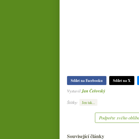
Sdílet na Facebooku
Sdílet na X
Vystavil
Jan Čeřovský
Štítky:
Jen tak...
Podpořte svého oblíbe
Související články