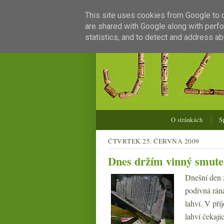
This site uses cookies from Google to de
are shared with Google along with perfo
statistics, and to detect and address ab
O stránkách
S
ČTVRTEK 25. ČERVNA 2009
Dnes držím vinný smut
Dnešní den z
podivná rán
lahví. V př
lahví čekají