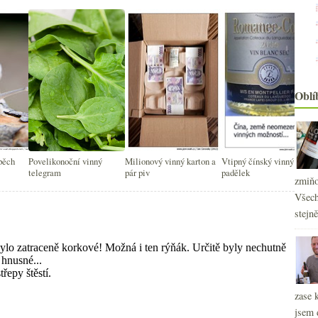
Oblí
pěch
Povelikonoční vinný
Milionový vinný karton a
Vtipný čínský vinný
telegram
pár piv
padělek
zmiňo
Všech
stejn
zase 
jsem 