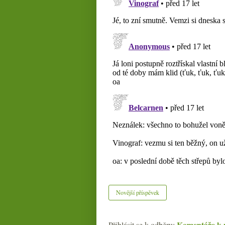
Novější příspěvek
Komentáře k 
Přihlásit se k odběru: