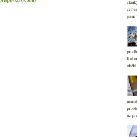
článk
červe
jsem 
prodl
Rakou
oběhl
nemal
probl
už pře