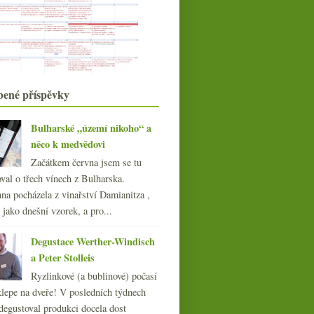
Čtyři odrůdy, čtyři roky potěšení
Paulus, Štift, Pohlreich – večer tří
šéfkuchařů v ...
Všechno je nějak urychleno
Výsledky ankety „Vy a bílé vs.
červené“
Ardbeg aneb úder kouřovým
bené příspěvky
beranidlem
Jemný dotyk konfitovaného krtka a
Bulharské „území nikoho“ a
myších oušek
něco k medvědovi
Kam s ní…
Müller Thurgau ve třech podobách
Dobrá sudovka, vinný
Začátkem června jsem se tu
Brexit & další drobnosti
Na pokraji smrti hladem, na pokraji
val o třech vínech z Bulharska.
smrti mrazem…
na pocházela z vinařství Damianitza ,
Radioaktivita, biovína, ženy a vagón
ě jako dnešní vzorek, a pro...
splašek
Drambuie – pomoc v případě zimy
Degustace Werther-Windisch
Bubláme s Grandioso Brut z Valtic
a Peter Stolleis
a Champagne Phil...
Plusy a mínusy Prague Food
Ryzlinkové (a bublinové) počasí
Festivalu 2009
klepe na dveře! V posledních týdnech
května
(20)
►
degustoval produkci docela dost