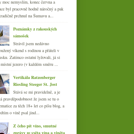
y moc nemyslím, konec června a
nce byl pracovně hodně náročný a pak
tradičně prchnul na Šumavu a...
Poznámky z rakouských
sámošek
Strávil jsem nedávno
oužený víkend s rodinou a přáteli v
sku. Zatímco ostatní lyžovali, já si
 místní jezero (v každém směru ...
Vertikála Ratzenberger
Riesling Steeger St. Jost
Stává se mi pravidelně, a je
á pravděpodobnost že jsem se tu o
ematice za těch 18+ let co píšu blog, a
dtím o víně psal jind...
Z čeho pít víno, smutné
zprávy ze světa vína a viněta