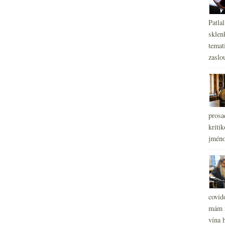
Patla
sklen
temati
zaslou
prosa
kritik
jméno
covid
mám r
vína h