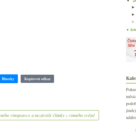
2
▼
▼ Zobr
Kale
Bluesky
Kopírovat odkaz
Poku
měs
podo
jind
ného vínopsavce a nezávislé články z vinného světa!
událo