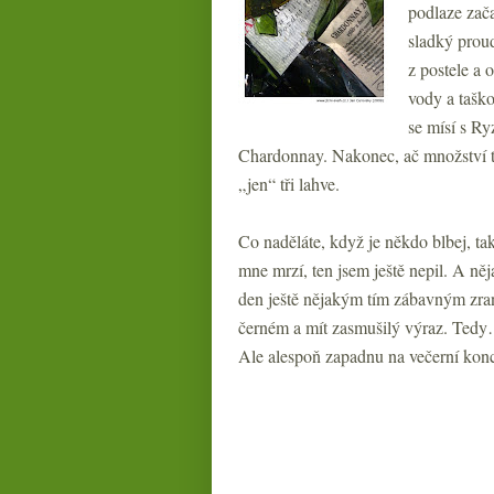
podlaze zača
sladký proud
z postele a
vody a taško
se mísí s R
Chardonnay. Nakonec, ač množství te
„jen“ tři lahve.
Co naděláte, když je někdo blbej, tak
mne mrzí, ten jsem ještě nepil. A něj
den ještě nějakým tím zábavným zra
černém a mít zasmušilý výraz. Tedy…
Ale alespoň zapadnu na večerní kon