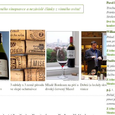
Pavel
Trochu
ného vínopsavce a nezávislé články z vinného světa!
Franko
Streko
Dvě fr
konfer
2
►
Willi
2
►
Pokud 
tom pr
obávám
Z čeho
Mouto
Ondře
Já jak
foukano
službu
Z čeho
Mouto
3 odrůdy x 3 země původu
Mladé Bordeaux na pití a
Dobrá (a leckdy skvělá)
ev
ve slepé ochutnávce
divoký červený Mazel
vinice
p.j.
4.
Pořád 
pinot 
somme
Z čeho
Mouto