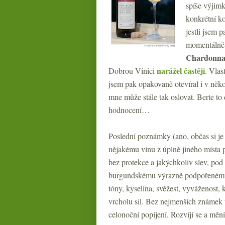
spíše výjimk
konkrétní ko
jestli jsem 
momentálně 
Chardonnay
narážel častěji
Dobrou Vinici
. Vlas
jsem pak opakovaně otevíral i v něk
mne může stále tak oslovat. Berte to
hodnocení…
Poslední poznámky (ano, občas si je
nějakému vínu z úplně jiného místa p
bez protekce a jakýchkoliv slev, po
burgundskému výrazně podpořenému dř
tóny, kyselina, svěžest, vyváženost,
vrcholu sil. Bez nejmenších známek 
celonoční popíjení. Rozvíjí se a mění 