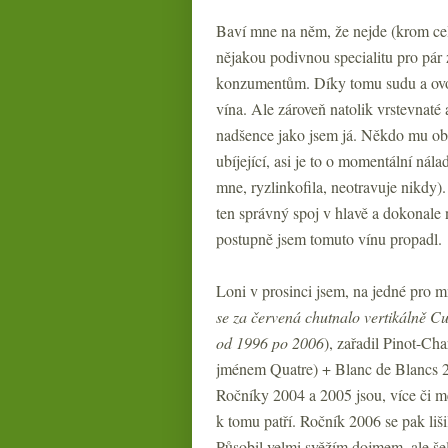
Baví mne na něm, že nejde (krom celk
nějakou podivnou specialitu pro pár
konzumentům. Díky tomu sudu a ovoci
vína. Ale zároveň natolik vrstevnaté 
nadšence jako jsem já. Někdo mu obč
ubíjející, asi je to o momentální ná
mne, ryzlinkofila, neotravuje nikdy).
ten správný spoj v hlavě a dokonale n
postupně jsem tomuto vínu propadl.
Loni v prosinci jsem, na jedné pro 
se za červená chutnalo vertikálně C
od 1996 po 2006
), zařadil Pinot-C
jménem Quatre) + Blanc de Blancs 
Ročníky 2004 a 2005 jsou, více či mé
k tomu patří. Ročník 2006 se pak liši
Působil velmi svěžím dojmem, ale š