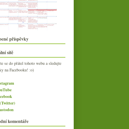
Čtyři odrůdy, čtyři roky potěšení
Paulus, Štift, Pohlreich – večer tří
šéfkuchařů v ...
Všechno je nějak urychleno
Výsledky ankety „Vy a bílé vs.
červené“
Ardbeg aneb úder kouřovým
bené příspěvky
beranidlem
Jemný dotyk konfitovaného krtka a
lní sítě
myších oušek
Kam s ní…
jte se do přátel tohoto webu a sledujte
Müller Thurgau ve třech podobách
ky na Facebooku! :o)
Na pokraji smrti hladem, na pokraji
smrti mrazem…
stagram
Radioaktivita, biovína, ženy a vagón
splašek
uTube
Drambuie – pomoc v případě zimy
cebook
Bubláme s Grandioso Brut z Valtic
(Twitter)
a Champagne Phil...
stodon
Plusy a mínusy Prague Food
Festivalu 2009
ední komentáře
května
(20)
►