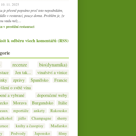
10. 11. 2025
ku je přesně popsáno proč toto nepodnikám,
jídlo v restaraci, pouze doma. Problém je, že
ou vadu nelz…
u v prestižní restauraci
ásit k odběru všech komentářů (RSS)
gorie
o
recenze
bio(dynamika)
stace
Jen tak...
vinařství a vinice
inky
zprávy
Španělsko
Francie
šlení o světě vína
bené a vybrané
doporučené weby
ecko
Morava
Burgundsko
Itálie
eaux
reportáže
ankety
Rakousko
 alkohol
jídlo
Champagne
sherry
urace
knihy a časopisy
Maďarsko
hy
Podvody
Japonsko
filmy