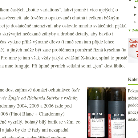
2
▼
em častých „bottle variations“, lahví jemně i více ujetých) o
 zasvěcenců, ale (ověřeno opakovaně) chutná i celkem běžným
 je dostatečně intenzivní, aby oslovilo mnoho svátečních pijáků
▼ Zobr
a skrývající nečekané záhyby a drobné detaily, aby bavilo i
as vytkne příliš výrazné dřevo (i mně sem tam přijde lehce
ladě), u jiných může být zase problémem poměrně řízná kyselina (ta
 Pro mne je tam však vždy jakýsi zvláštní X-faktor, spíná to prostě
a mne funguje. Při úplně prvních setkání se mi „jen“ dost líbilo,
Kale
mne dost zajímavé domácí ochutnávce (
kde
Poku
uvée Špigle od Richarda Stávka s ročníky
měs
podo
hardonnay 2004, 2005 a 2006 (zde pod
jind
2006 (Pinot Blanc + Chardonnay).
událo
ně vyzrálý, bohatý bílý barik se vším, co
l a jako by do té řady ani nezapadal.
el až takovým „zelenějším“ směrem,