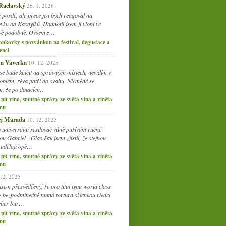
dubna
(21)
 Raclavský
►
26. 1. 2026
 pozdě, ale přece jen bych reagoval na
března
(23)
►
vku od Kasnyiků. Hodnotil jsem ji vloni ve
února
(20)
►
vě podobně. Ovšem z…
ledna
(20)
►
ankovky s pozvánkou na festival, degustace a
enci
008
(270)
am Vaverka
10. 12. 2025
007
(108)
se bude klučit na správných místech, nevidím v
oblém, réva patří do svahu. Nicméně se
, že po dotacích…
 pít víno, smutné zprávy ze světa vína a viněta
nu
j Marada
10. 12. 2025
o univerzální zesilovač vůně pužívám ručně
u Gabriel - Glas.Pak jsem zjistil, že stejnou
 udělají opě…
 pít víno, smutné zprávy ze světa vína a viněta
nu
Prague Food Festival za
minimální rozpočet
 12. 2025
jsem přesvědčený, že pro titul typu world class
je bezpodmínečně nutná tortura sklenkou riedel
lier bur…
 pít víno, smutné zprávy ze světa vína a viněta
nu