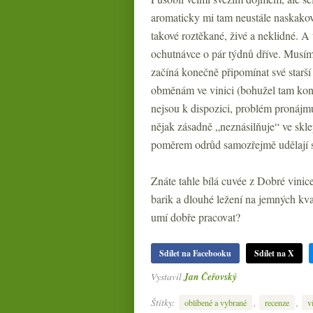
aromaticky mi tam neustále naskakov
takové roztěkané, živé a neklidné. A
ochutnávce o pár týdnů dříve. Musím ot
začíná konečně připomínat své starší
obměnám ve vinici (bohužel tam konč
nejsou k dispozici, problém pronájmu
nějak zásadně „neznásilňuje“ ve skle
poměrem odrůd samozřejmě udělají sv
Znáte tahle bílá cuvée z Dobré vini
barik a dlouhé ležení na jemných kv
umí dobře pracovat?
Sdílet na Facebooku
Sdílet na X
Vystavil
Jan Čeřovský
Štítky:
,
,
oblíbené a vybrané
recenze
v