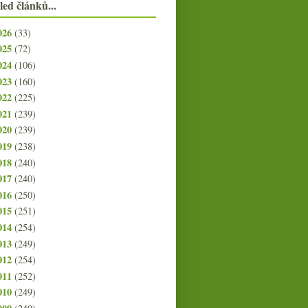
led článků...
026
(33)
025
(72)
024
(106)
023
(160)
022
(225)
021
(239)
020
(239)
019
(238)
018
(240)
017
(240)
016
(250)
015
(251)
014
(254)
013
(249)
012
(254)
011
(252)
010
(249)