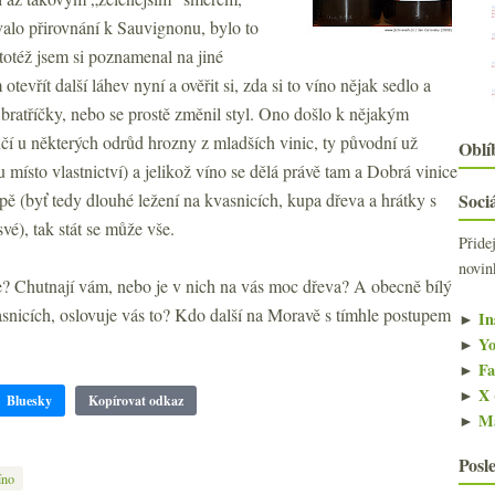
alo přirovnání k Sauvignonu, bylo to
 totéž jsem si poznamenal na jiné
evřít další láhev nyní a ověřit si, zda si to víno nějak sedlo a
 bratříčky, nebo se prostě změnil styl. Ono došlo k nějakým
í u některých odrůd hrozny z mladších vinic, ty původní už
Oblí
 místo vlastnictví) a jelikož víno se dělá právě tam a Dobrá vinice
pě (byť tedy dlouhé ležení na kvasnicích, kupa dřeva a hrátky s
Sociá
é), tak stát se může vše.
Přide
novin
ce? Chutnají vám, nebo je v nich na vás moc dřeva? A obecně bílý
asnicích, oslovuje vás to? Kdo další na Moravě s tímhle postupem
►
In
►
Yo
►
Fa
►
X 
Bluesky
Kopírovat odkaz
►
Ma
Posl
íno