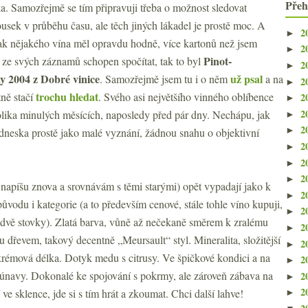
Přeh
a. Samozřejmě se tím připravuji třeba o možnost sledovat
usek v průběhu času, ale těch jiných lákadel je prostě moc. A
2
►
pak nějakého vína měl opravdu hodně, více kartonů než jsem
2
►
Pinot-
ze svých záznamů schopen spočítat, tak to byl
2
►
 2004 z Dobré vinice
už psal
. Samozřejmě jsem tu i o něm
a na
2
►
trochu hledat
tně stačí
. Svého asi největšího vinného oblíbence
2
►
2
olika minulých měsících, naposledy před pár dny. Nechápu, jak
►
2
►
 dneska prostě jako malé vyznání, žádnou snahu o objektivní
2
►
2
►
2
►
 napíšu znova a srovnávám s těmi starými) opět vypadají jako k
2
►
ůvodu i kategorie (a to především cenové, stále tohle víno kupuji,
2
►
d dvě stovky). Zlatá barva, vůně až nečekaně směrem k zralému
2
►
evem, takový decentně „Meursault“ styl. Mineralita, složitější
2
►
 krémová délka. Dotyk medu s citrusy. Ve špičkové kondici a na
2
►
únavy. Dokonalé ke spojování s pokrmy, ale zároveň zábava na
2
►
2
ve sklence, jde si s tím hrát a zkoumat. Chci další lahve!
►