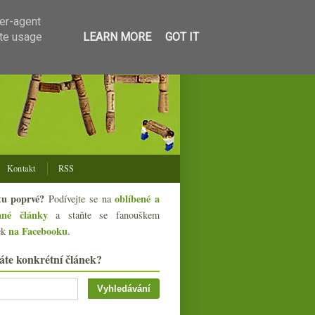
ser-agent
ate usage
LEARN MORE
GOT IT
Kontakt
RSS
tu poprvé?
oblíbené a
Podívejte se na
ané články
a staňte se fanouškem
na Facebooku
ek
.
áte konkrétní článek?