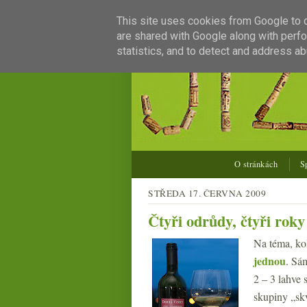
This site uses cookies from Google to de
are shared with Google along with perfo
statistics, and to detect and address ab
O stránkách
S
STŘEDA 17. ČERVNA 2009
Čtyři odrůdy, čtyři roky
Na téma, kol
jednou
. Sá
2 – 3 lahve 
skupiny „skv