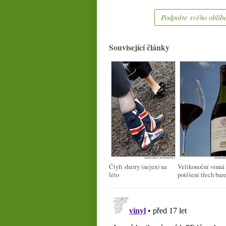
Podpořte svého oblíbe
Související články
Čtyři sherry (nejen) na
Velikonoční vinná
léto
potěšení třech bar