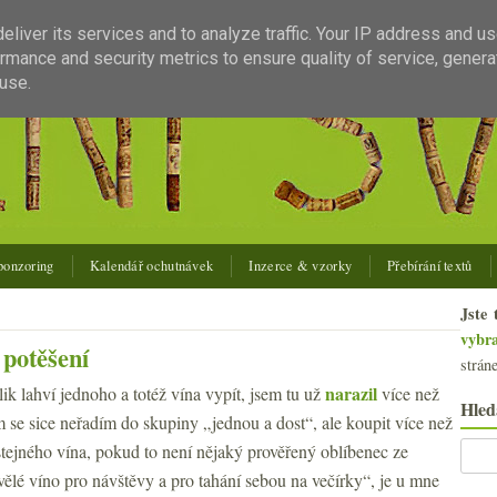
liver its services and to analyze traffic. Your IP address and u
rmance and security metrics to ensure quality of service, gener
use.
ponzoring
Kalendář ochutnávek
Inzerce & vzorky
Přebírání textů
Jste 
vybr
 potěšení
strán
narazil
ik lahví jednoho a totéž vína vypít, jsem tu už
více než
Hled
m se sice neřadím do skupiny „jednou a dost“, ale koupit více než
stejného vína, pokud to není nějaký prověřený oblíbenec ze
ělé víno pro návštěvy a pro tahání sebou na večírky“, je u mne