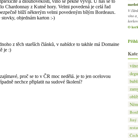
merlot
V člán
víno a 
korkov
O kork
Přihl
Kate
vín
degu
bubl
zamy
oblí
Něm
Bord
Jiný
resta
Čec