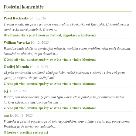
Poslední komentáře
Pavel Raclavský
26. 1. 2026
Trochu pozdě, ale přece jen bych reagoval na Frankovku od Kasnyiků. Hodnotil jsem ji
vloni ve Strekově podobně. Ovšem z…
Dvě frankovky s pozvánkou na festival, degustace a konferenci
William Vaverka
10. 12. 2025
Pokud se bude klučit na správných místech, nevidím v tom problém, réva patří do svahu.
Nicméně se obávám, že po dotacích…
Z čeho pít víno, smutné zprávy ze světa vína a viněta Moutonu
Ondřej Marada
10. 12. 2025
Já jako univerzální zesilovač vůně pužívám ručně foukanou Gabriel - Glas.Pak jsem
zjistil, že stejnou službu udělají opě…
Z čeho pít víno, smutné zprávy ze světa vína a viněta Moutonu
p.j.
4. 12. 2025
Pořád jsem přesvědčený, že pro titul typu world class pinot je bezpodmínečně nutná
tortura sklenkou riedel sommelier bur…
Z čeho pít víno, smutné zprávy ze světa vína a viněta Moutonu
merlot
10. 11. 2025
V článku je přesně popsáno proč toto nepodnikám, víno a jídlo v restaraci, pouze doma.
Problém je, že korkovou vadu nelz…
O korku v prestižní restauraci