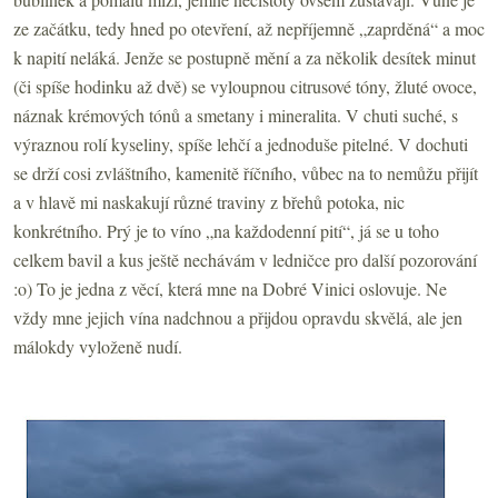
ze začátku, tedy hned po otevření, až nepříjemně „zaprděná“ a moc
k napití neláká. Jenže se postupně mění a za několik desítek minut
(či spíše hodinku až dvě) se vyloupnou citrusové tóny, žluté ovoce,
náznak krémových tónů a smetany i mineralita. V chuti suché, s
výraznou rolí kyseliny, spíše lehčí a jednoduše pitelné. V dochuti
se drží cosi zvláštního, kamenitě říčního, vůbec na to nemůžu přijít
a v hlavě mi naskakují různé traviny z břehů potoka, nic
konkrétního. Prý je to víno „na každodenní pití“, já se u toho
celkem bavil a kus ještě nechávám v ledničce pro další pozorování
:o) To je jedna z věcí, která mne na Dobré Vinici oslovuje. Ne
vždy mne jejich vína nadchnou a přijdou opravdu skvělá, ale jen
málokdy vyloženě nudí.