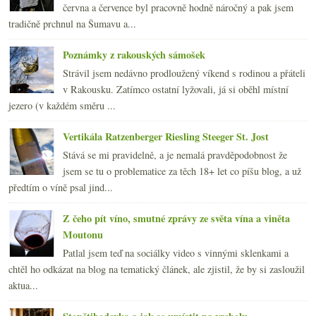
června a července byl pracovně hodně náročný a pak jsem
tradičně prchnul na Šumavu a...
Poznámky z rakouských sámošek
Strávil jsem nedávno prodloužený víkend s rodinou a přáteli
v Rakousku. Zatímco ostatní lyžovali, já si oběhl místní
jezero (v každém směru ...
Vertikála Ratzenberger Riesling Steeger St. Jost
Stává se mi pravidelně, a je nemalá pravděpodobnost že
jsem se tu o problematice za těch 18+ let co píšu blog, a už
předtím o víně psal jind...
Z čeho pít víno, smutné zprávy ze světa vína a viněta
Moutonu
Patlal jsem teď na sociálky video s vinnými sklenkami a
chtěl ho odkázat na blog na tematický článek, ale zjistil, že by si zasloužil
aktua...