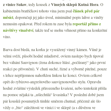
z vinice Sukov
Vinných sklepů Kutná Hora
, tedy kousek z
. O
článek před pár
kabinetním bratříčkovi tohoto vína jsem psal
měsíci
, doporučuji jej jako úvod, minimálně popis lahve a viněty
reportáž přímo z
nemusím opakovat. Před rokem tu zase byla
návštěvy vinařství
, takže teď se mohu vrhnout přímo na konkrétní
víno.
Barva dost bledá, na korku je vysrážený vinný kámen. Vůně je
velmi svěží, působí hodně mladistvě, ovšem naslepo bych tipoval
bez váhání Sauvignon (žena dokonce hlásí „počůraný“ jako první
reakci po přivonění). V chuti suché, řízné a výborně pitelné, pouze
s lehce nepříjemnou nahořklou linkou ke konci. Ovšem celkově
opět do rybízovo-angreštového sauvignonového stylu. Opravdu
hodně zvláštní výsledek přirozeného kvašení, nebo tentokrát přišla
na pomoc nějaká ta „ušlechtilá“ kvasinka? V poslední době jsem
pár kousků posunutých tímhle směrem chutnal, přičemž ale šlo
vždy o „bio“ záležitosti ve vinici i ve sklepě (a s důvěrou ve