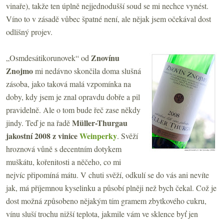
vinaře), takže ten úplně nejjednodušší soud se mi nechce vynést.
Víno to v zásadě vůbec špatné není, ale nějak jsem očekával dost
odlišný projev.
Znovínu
„Osmdesátikorunovek“ od
Znojmo
mi nedávno skončila doma slušná
zásoba, jako taková malá vzpomínka na
doby, kdy jsem je znal opravdu dobře a pil
pravidelně. Ale o tom bude řeč zase někdy
Müller-Thurgau
jindy. Teď je na řadě
jakostní 2008 z vinice
Weinperky
. Svěží
hroznová vůně s decentním dotykem
muškátu, kořenitosti a něčeho, co mi
nejvíc připomíná mátu. V chuti svěží, odkulí se do vás ani nevíte
jak, má příjemnou kyselinku a působí plněji než bych čekal. Což je
dost možná způsobeno nějakým tím gramem zbytkového cukru,
vínu sluší trochu nižší teplota, jakmile vám ve sklence byť jen