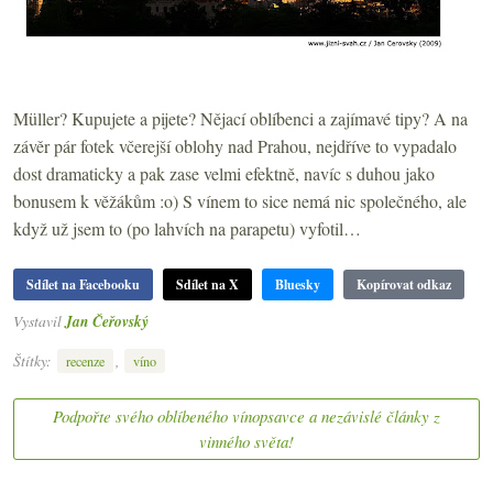
Müller? Kupujete a pijete? Nějací oblíbenci a zajímavé tipy? A na
závěr pár fotek včerejší oblohy nad Prahou, nejdříve to vypadalo
dost dramaticky a pak zase velmi efektně, navíc s duhou jako
bonusem k věžákům :o) S vínem to sice nemá nic společného, ale
když už jsem to (po lahvích na parapetu) vyfotil…
Sdílet na Facebooku
Sdílet na X
Bluesky
Kopírovat odkaz
Vystavil
Jan Čeřovský
Štítky:
,
recenze
víno
Podpořte svého oblíbeného vínopsavce a nezávislé články z
vinného světa!