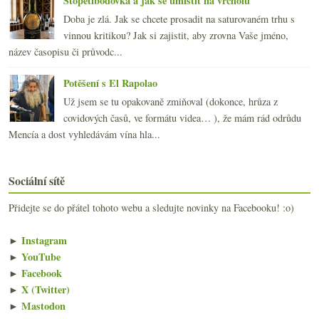
Stopětibodovka a jak se umístit na vrcholu
Doba je zlá. Jak se chcete prosadit na saturovaném trhu s
vinnou kritikou? Jak si zajistit, aby zrovna Vaše jméno,
název časopisu či průvodc...
Potěšení s El Rapolao
Už jsem se tu opakovaně zmiňoval (dokonce, hrůza z
covidových časů, ve formátu videa… ), že mám rád odrůdu
Mencía a dost vyhledávám vína hla...
Sociální sítě
Přidejte se do přátel tohoto webu a sledujte novinky na Facebooku! :o)
►
Instagram
►
YouTube
►
Facebook
►
X (Twitter)
►
Mastodon