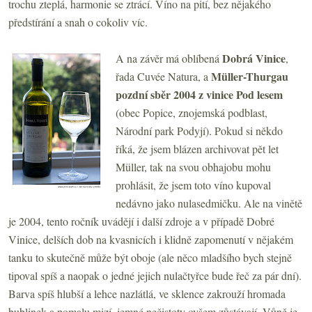
trochu zteplá, harmonie se ztrácí. Víno na pití, bez nějakého
předstírání a snah o cokoliv víc.
Dobrá Vinice
A na závěr má oblíbená
,
Müller-Thurgau
řada Cuvée Natura, a
pozdní sběr 2004 z vinice Pod lesem
(obec Popice, znojemská podblast,
Národní park Podyjí). Pokud si někdo
říká, že jsem blázen archivovat pět let
Müller, tak na svou obhajobu mohu
prohlásit, že jsem toto víno kupoval
nedávno jako nulasedmičku. Ale na vinětě
je 2004, tento ročník uvádějí i další zdroje a v případě Dobré
Vinice, delších dob na kvasnicích i klidně zapomenutí v nějakém
tanku to skutečně může být oboje (ale něco mladšího bych stejně
tipoval spíš a naopak o jedné jejich nulačtyřce bude řeč za pár dní).
Barva spíš hlubší a lehce nazlátlá, ve sklence zakrouží hromada
bublinek a pomalu mizí, jemné nečistoty ovšem zůstávají. Vůně je