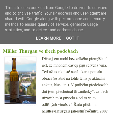
This site uses cookies from Google to deliver its services
and to analyze traffic. Your IP address and user-agent are
shared with Google along with performance and security
metrics to ensure quality of service, generate usage
statistics, and to detect and address abuse.
☰ Menu
LEARN MORE
GOT IT
PONDĚLÍ 8. ČERVNA 2009
Müller Thurgau ve třech podobách
Dříve jsem mohl bez velkého přemýšlení
říct, že mnohem častěji piju červená vína.
Teď už to tak jisté není a karta pomalu
obrací (ostatně na tohle téma je aktuální
anketa, hlasujte!). V průběhu předchozích
dní jsem přechutnal tři „milerky“, ze třech
různých míst původu a od tří velmi
odlišných vinařství. Řada přišla na
Müller-Thurgau jakostní ročníku 2007