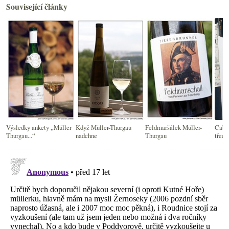
Související články
Výsledky ankety „Müller
Když Müller-Thurgau
Feldmaršálek Müller-
Caber
Thurgau...“
nadchne
Thurgau
třech