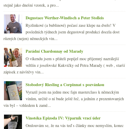
Plusy a mínusy Prague Food Festivalu 2009
stejně jako dnešní vzorek, a pro...
května
(20)
►
dubna
(21)
►
Degustace Werther-Windisch a Peter Stolleis
března
(23)
►
Ryzlinkové (a bublinové) počasí zase klepe na dveře! V
února
(20)
►
posledních týdnech jsem degustoval produkci docela dost
ledna
(20)
►
různých (nejen) německých vin...
2008
(270)
►
2007
(108)
►
Parádní Chardonnay od Marady
O víkendu jsem s přáteli popíjel moc příjemný nazrálejší
veltlín z josefovské Kukvičky od Petra Marady ( web , starší
zápisek z návštěvy vin...
Stobodový Riesling a Corpinnat s pozvánkou
Vyrazil jsem na jednu moc fajn masterclass k německým
vínům, určitě o ní bude ještě řeč, a jedním z prezentovaných
vín byl – vzhledem k zamě...
Vinotéka Epizoda IV: Výparník vrací úder
Omlouvám se, že na vás teď s články moc nemyslím, konec