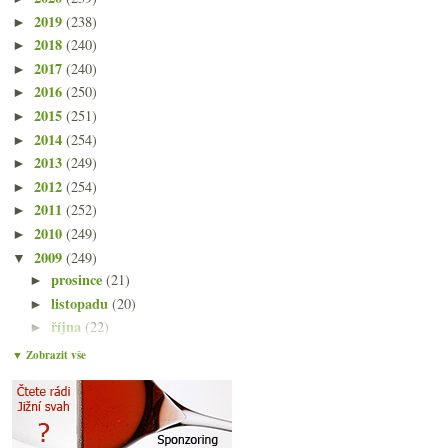
2019
(238)
►
2018
(240)
►
2017
(240)
►
2016
(250)
►
2015
(251)
►
2014
(254)
►
2013
(249)
►
2012
(254)
►
2011
(252)
►
2010
(249)
►
2009
(249)
▼
prosince
(21)
►
listopadu
(20)
►
října
(22)
►
září
(21)
►
▼ Zobrazit vše
srpna
(21)
►
července
(18)
►
června
(22)
▼
Není jen Cabernet aneb co vše neznáme