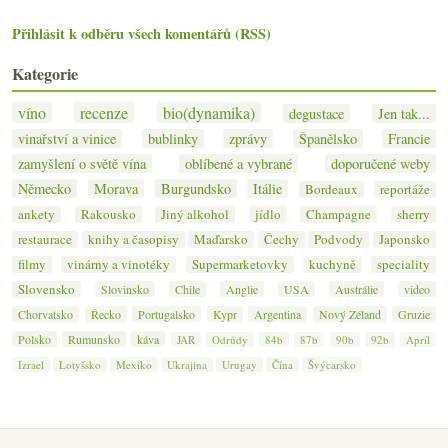
Přihlásit k odběru všech komentářů (RSS)
Kategorie
víno
recenze
bio(dynamika)
degustace
Jen tak...
vinařství a vinice
bublinky
zprávy
Španělsko
Francie
zamyšlení o světě vína
oblíbené a vybrané
doporučené weby
Německo
Morava
Burgundsko
Itálie
Bordeaux
reportáže
ankety
Rakousko
Jiný alkohol
jídlo
Champagne
sherry
restaurace
knihy a časopisy
Maďarsko
Čechy
Podvody
Japonsko
filmy
vinárny a vinotéky
Supermarketovky
kuchyně
speciality
Slovensko
Slovinsko
Chile
Anglie
USA
Austrálie
video
Chorvatsko
Řecko
Portugalsko
Kypr
Argentina
Nový Zéland
Gruzie
Polsko
Rumunsko
káva
JAR
Odrůdy
84b
87b
90b
92b
Apríl
Izrael
Lotyšsko
Mexiko
Ukrajina
Urugay
Čína
Švýcarsko