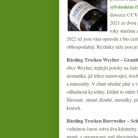
sylvánském či
CCV
dovozce
2021 ze dvou p
roky starému z
2022 už jsou vína opravdu z bio cert
obhospodařují. Ryzlinky níže jsou je
Riesling Trocken Weyher – Granit
obce Weyher, teplejší polohy na žule
aromatika, již lehce nazrávající, tr
a minerality. V chuti středně plné a
odhadnout kyseliny, klidně to může b
Šťavnaté, slušně dlouhé, meruňky, pi
kousek.
Riesling Trocken Burrweiler – Sc
vzdušnou čarou sotva dva kilometry. 
metrů, a orientovaný spíš jihozápad