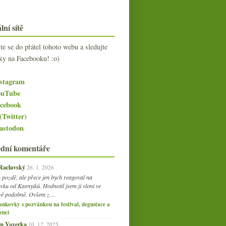
lní sítě
jte se do přátel tohoto webu a sledujte
ky na Facebooku! :o)
stagram
uTube
cebook
(Twitter)
stodon
ední komentáře
 Raclavský
26. 1. 2026
 pozdě, ale přece jen bych reagoval na
vku od Kasnyiků. Hodnotil jsem ji vloni ve
vě podobně. Ovšem z…
ankovky s pozvánkou na festival, degustace a
enci
am Vaverka
10. 12. 2025