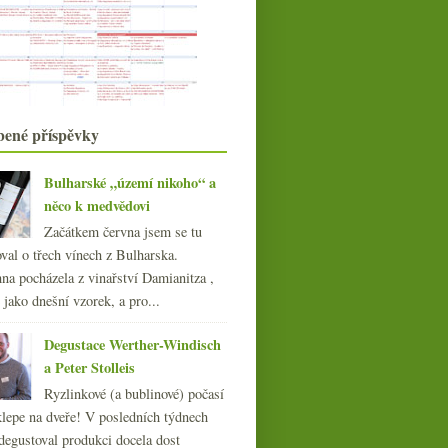
016
(250)
015
(251)
014
(254)
013
(249)
012
(254)
bené příspěvky
011
(252)
010
(249)
Bulharské „území nikoho“ a
009
(249)
něco k medvědovi
008
(270)
007
Začátkem června jsem se tu
(108)
val o třech vínech z Bulharska.
na pocházela z vinařství Damianitza ,
Hergot, to je Riesling!
ě jako dnešní vzorek, a pro...
Degustace Werther-Windisch
a Peter Stolleis
Ryzlinkové (a bublinové) počasí
klepe na dveře! V posledních týdnech
degustoval produkci docela dost