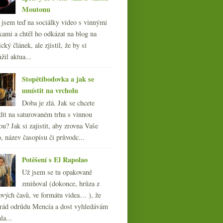
Moutonu
l jsem teď na sociálky video s vinnými
kami a chtěl ho odkázat na blog na
cký článek, ale zjistil, že by si
žil aktua...
Stopětibodovka a jak se
umístit na vrcholu
Doba je zlá. Jak se chcete
dit na saturovaném trhu s vinnou
ou? Jak si zajistit, aby zrovna Vaše
, název časopisu či průvodc...
Potěšení s El Rapolao
Už jsem se tu opakovaně
zmiňoval (dokonce, hrůza z
ových časů, ve formátu videa… ), že
ád odrůdu Mencía a dost vyhledávám
la...