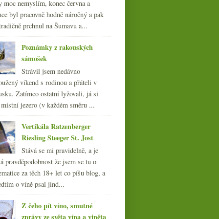
y moc nemyslím, konec června a
nce byl pracovně hodně náročný a pak
tradičně prchnul na Šumavu a...
Poznámky z rakouských
sámošek
Strávil jsem nedávno
oužený víkend s rodinou a přáteli v
sku. Zatímco ostatní lyžovali, já si
 místní jezero (v každém směru ...
Vertikála Ratzenberger
Riesling Steeger St. Jost
Stává se mi pravidelně, a je
á pravděpodobnost že jsem se tu o
ematice za těch 18+ let co píšu blog, a
dtím o víně psal jind...
Z čeho pít víno, smutné
zprávy ze světa vína a viněta