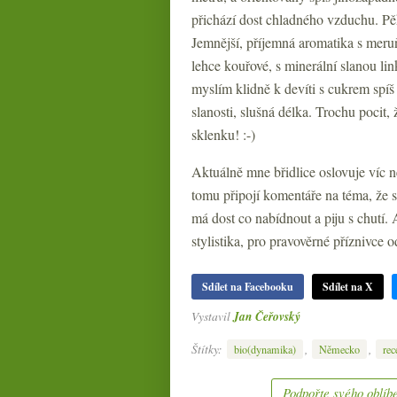
přichází dost chladného vzduchu. Pěk
Jemnější, příjemná aromatika s meru
lehce kouřové, s minerální slanou lin
myslím klidně k devíti s cukrem spíš
slanosti, slušná délka. Trochu pocit, 
sklenku! :-)
Aktuálně mne břidlice oslovuje víc n
tomu připojí komentáře na téma, že s
má dost co nabídnout a piju s chutí. 
stylistika, pro pravověrné příznivce 
Sdílet na Facebooku
Sdílet na X
Vystavil
Jan Čeřovský
Štítky:
,
,
bio(dynamika)
Německo
rec
Podpořte svého oblíbe