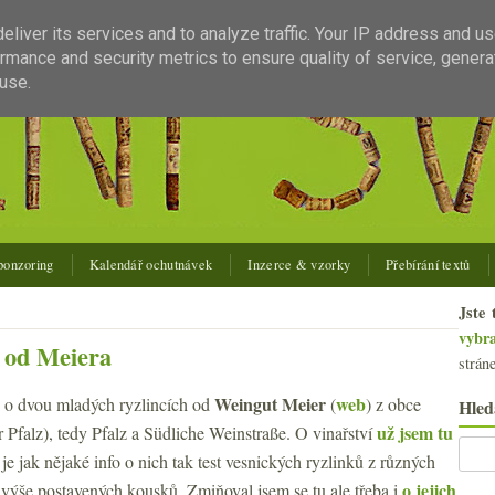
liver its services and to analyze traffic. Your IP address and u
rmance and security metrics to ensure quality of service, gener
use.
ponzoring
Kalendář ochutnávek
Inzerce & vzorky
Přebírání textů
Jste 
vybr
e od Meiera
strán
Weingut Meier
web
 o dvou mladých ryzlincích od
(
) z obce
Hled
už jsem tu
 Pfalz), tedy Pfalz a Südliche Weinstraße. O vinařství
 je jak nějaké info o nich tak test vesnických ryzlinků z různých
o jejich
 výše postavených kousků. Zmiňoval jsem se tu ale třeba i