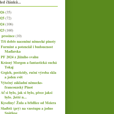
led článků...
026
(35)
025
(72)
024
(106)
023
(160)
prosince
(10)
▼
Tři dobře naceněné německé pinoty
Furmint a potenciál i budoucnost
Maďarska
PF 2024 z Jižního svahu
Krásný Morgon a fantastická suchá
Tokaj
Grgich, pesticidy, ruční výroba skla
a jeden svět
Výtečný základní německo-
francouzský Pinot
Ať si bylo, jak si bylo, přece jaksi
bylo. Ještě n...
Kyseliny! Žula a břidlice od Meiera
Slaďoši (prý) na vzestupu a jedno
Spätlese