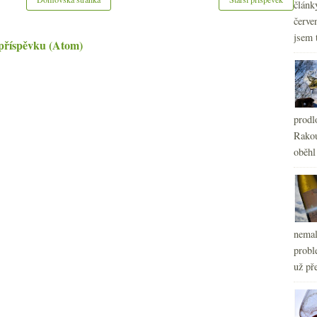
článk
červe
jsem 
příspěvku (Atom)
prodl
Rakou
oběhl
nemal
probl
už pře