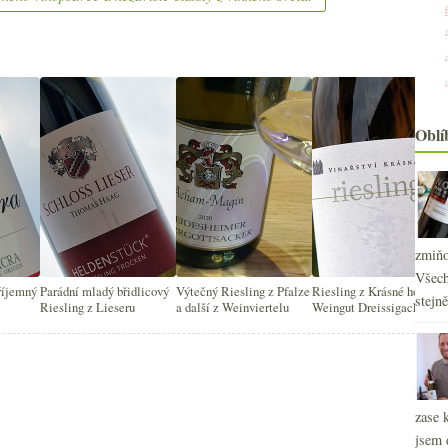
2
►
2
►
2
►
2
►
2
►
Oblí
2
►
2
►
2
►
2
►
2
►
zmiňo
Všech
říjemný
Parádní mladý břidlicový
Výtečný Riesling z Pfalze
Riesling z Krásné hory a z
stejn
Riesling z Lieseru
a další z Weinviertelu
Weingut Dreissigacker
zase 
jsem 