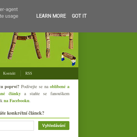
ser-agent
ate usage
LEARN MORE
GOT IT
Kontakt
RSS
tu poprvé?
oblíbené a
Podívejte se na
ané články
a staňte se fanouškem
na Facebooku
ek
.
áte konkrétní článek?