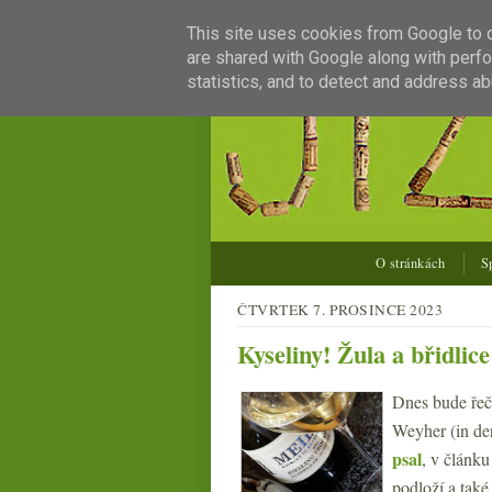
This site uses cookies from Google to de
are shared with Google along with perfo
statistics, and to detect and address ab
O stránkách
S
ČTVRTEK 7. PROSINCE 2023
Kyseliny! Žula a břidlic
Dnes bude řeč
Weyher (in der
psal
, v článku
podloží a také