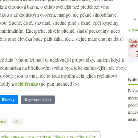
ná citronová barva, o chlup světlejší než předchozí víno.
ňkou a až exotickým ovocem, mango, ale pěkně slinosbíhavé,
kou. Suché, čisté, šťavnaté, středně plné a řízné, opět kyseliny
 minimálním. Energické, skvěle pitelné, sladší peckoviny, něco
▼ Zobr
že z toho člověka bude pálit žáha, ale... stejně máte chuť na další
ež žula (vínomilci mají ty nejdivnější průpovídky, tuplem když k
edmnáctka na břidlicovém svahu byla ještě zajímavější), ale oboje
A oboje jsou to vína, ale to teda myslím celá jejich ryzlinková
Kale
acid freaks
odrůdy a
(no pun intended) :-)
Poku
měs
Bluesky
Kopírovat odkaz
2
►
podo
2
►
jind
2
►
událo
,
enze
víno
2
►
2
►
ného vínopsavce a nezávislé články z vinného světa!
2
►