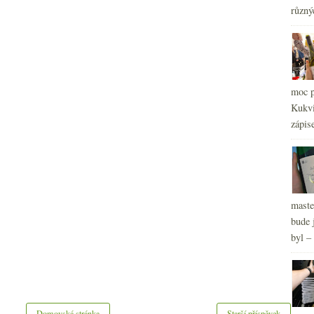
různý
moc p
Kukvi
zápis
maste
bude 
byl –
Domovská stránka
Starší příspěvek