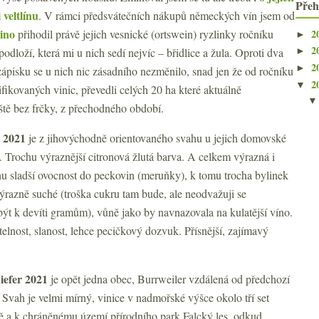
Přeh
 veltlínu
. V rámci předsvátečních nákupů německých vín jsem od
ino
2
přihodil právě jejich vesnické (ortswein) ryzlinky ročníku
►
2
odloží, která mi u nich sedí nejvíc – břidlice a žula. Oproti dva
►
2
►
ápisku se u nich nic zásadního nezměnilo, snad jen že od ročníku
2
▼
ifikovaných vinic, převedli celých 20 ha které aktuálně
ště bez frčky, z přechodného období.
 2021
je z jihovýchodně orientovaného svahu u jejich domovské
. Trochu výraznější citronová žlutá barva. A celkem výrazná i
ochu sladší ovocnost do peckovin (meruňky), k tomu trocha bylinek
 výrazně suché (troška cukru tam bude, ale neodvažuji se
ýt k devíti gramům), vůně jako by navnazovala na kulatější víno.
telnost, slanost, lehce pecičkový dozvuk. Přísnější, zajímavý
hiefer 2021
je opět jedna obec, Burrweiler vzdálená od předchozí
Svah je velmi mírný, vinice v nadmořské výšce okolo tří set
ně a k chráněnému území přírodního park Falcký les, odkud