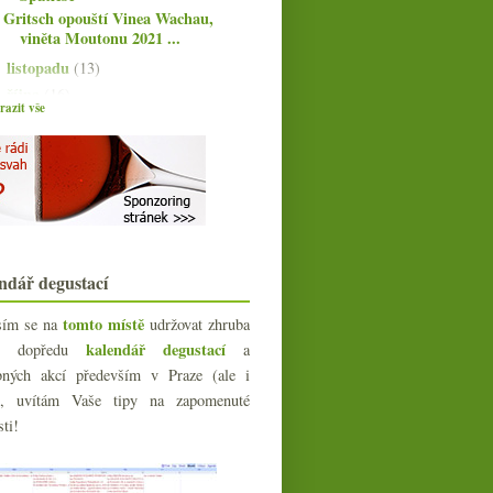
Gritsch opouští Vinea Wachau,
viněta Moutonu 2021 ...
listopadu
(13)
►
října
(16)
►
azit vše
září
(14)
►
srpna
(8)
►
července
(6)
►
června
(15)
►
května
(17)
►
dubna
(15)
►
března
(14)
►
ndář degustací
února
(13)
►
tomto místě
sím se na
udržovat zhruba
ledna
(19)
►
kalendář degustací
íc dopředu
a
022
(225)
bných akcí především v Praze (ale i
021
(239)
e), uvítám Vaše tipy na zapomenuté
020
(239)
sti!
019
(238)
018
(240)
017
(240)