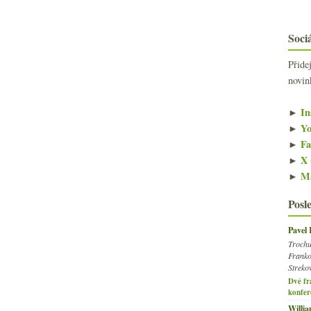
Sociá
Přide
novin
►
In
►
Yo
►
Fa
►
X 
►
Ma
Posl
Pavel
Trochu
Franko
Streko
Dvě fr
konfer
Willi