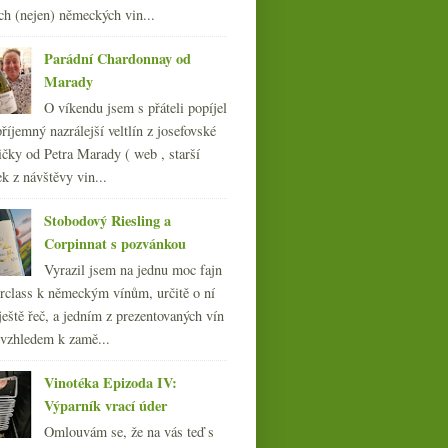
ch (nejen) německých vin...
Parádní Chardonnay od
Marady
O víkendu jsem s přáteli popíjel
říjemný nazrálejší veltlín z josefovské
čky od Petra Marady ( web , starší
ek z návštěvy vin...
Stobodový Riesling a
Corpinnat s pozvánkou
Vyrazil jsem na jednu moc fajn
rclass k německým vínům, určitě o ní
ještě řeč, a jedním z prezentovaných vín
 vzhledem k zamě...
Vinotéka Epizoda IV:
Výparník vrací úder
Omlouvám se, že na vás teď s