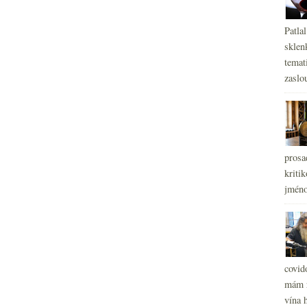
Patla
sklen
temati
zaslou
prosa
kritik
jméno
covid
mám r
vína h