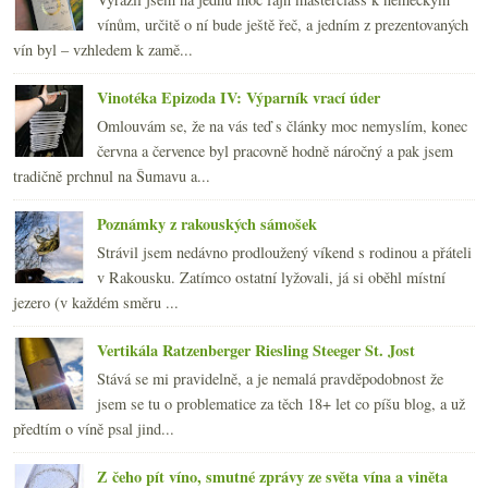
vínům, určitě o ní bude ještě řeč, a jedním z prezentovaných
vín byl – vzhledem k zamě...
Vinotéka Epizoda IV: Výparník vrací úder
Omlouvám se, že na vás teď s články moc nemyslím, konec
června a července byl pracovně hodně náročný a pak jsem
tradičně prchnul na Šumavu a...
Poznámky z rakouských sámošek
Strávil jsem nedávno prodloužený víkend s rodinou a přáteli
v Rakousku. Zatímco ostatní lyžovali, já si oběhl místní
jezero (v každém směru ...
Vertikála Ratzenberger Riesling Steeger St. Jost
Stává se mi pravidelně, a je nemalá pravděpodobnost že
jsem se tu o problematice za těch 18+ let co píšu blog, a už
předtím o víně psal jind...
Z čeho pít víno, smutné zprávy ze světa vína a viněta