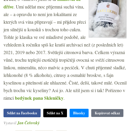
dříve
. Umí udělat moc příjemná suchá vína,
ale – a opravdu to není jen lokalitami ze
kterých svá vína připravují – mi přijdou přeci
jen silnější u kousků s trochou toho cukru.
Tohle je klasika ve své mladistvé podobě, ale
vzhledem k ročníku spíš ke kratší archivaci než (z posledních let)
2021, 2019 nebo 2017. Světlejší citronová barva. Celkem výrazná
vůně, trochu teplejší exotičtěji tropičtěji ovocná se svěží citrusovou
linkou, mineralita, něco malvic a peciček. V chuti příjemně sladké,
lehkonohé (8 % alkoholu), citrusy a osmahlé broskve, s fajn
kyselinou a pitelností ale uhlazené. Čisté, delší, takové milé. Ocenil
bych trochu víc kyseliny? Asi jo. Ale užil jsem si i tak! Pořízeno v
bedýnek pana Skleničky
rámci
.
Sdílet na Facebooku
Sdílet na X
Bluesky
Kopírovat odkaz
Vystavil
Jan Čeřovský