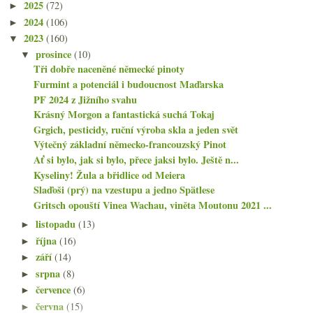
2025
(72)
►
2024
(106)
►
2023
(160)
▼
prosince
(10)
▼
Tři dobře naceněné německé pinoty
Furmint a potenciál i budoucnost Maďarska
PF 2024 z Jižního svahu
Krásný Morgon a fantastická suchá Tokaj
Grgich, pesticidy, ruční výroba skla a jeden svět
Výtečný základní německo-francouzský Pinot
Ať si bylo, jak si bylo, přece jaksi bylo. Ještě n...
Kyseliny! Žula a břidlice od Meiera
Slaďoši (prý) na vzestupu a jedno Spätlese
Gritsch opouští Vinea Wachau, viněta Moutonu 2021 ...
listopadu
(13)
►
října
(16)
►
září
(14)
►
srpna
(8)
►
července
(6)
►
června
(15)
►