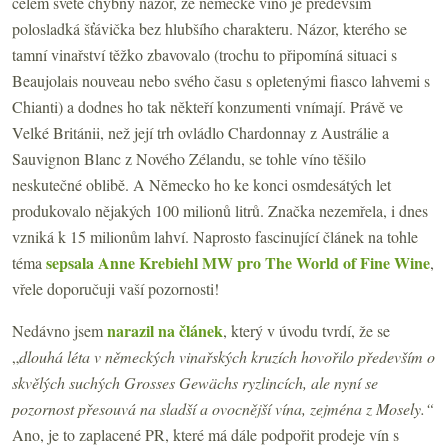
celém světě chybný názor, že německé víno je především
polosladká šťávička bez hlubšího charakteru. Názor, kterého se
tamní vinařství těžko zbavovalo (trochu to připomíná situaci s
Beaujolais nouveau nebo svého času s opletenými fiasco lahvemi s
Chianti) a dodnes ho tak někteří konzumenti vnímají. Právě ve
Velké Británii, než její trh ovládlo Chardonnay z Austrálie a
Sauvignon Blanc z Nového Zélandu, se tohle víno těšilo
neskutečné oblibě. A Německo ho ke konci osmdesátých let
produkovalo nějakých 100 milionů litrů. Značka nezemřela, i dnes
vzniká k 15 milionům lahví. Naprosto fascinující článek na tohle
sepsala Anne Krebiehl MW pro The World of Fine Wine
téma
,
vřele doporučuji vaší pozornosti!
narazil na článek
Nedávno jsem
, který v úvodu tvrdí, že se
„
dlouhá léta v německých vinařských kruzích hovořilo především o
skvělých suchých Grosses Gewächs ryzlincích, ale nyní se
pozornost přesouvá na sladší a ovocnější vína, zejména z Mosely.“
Ano, je to zaplacené PR, které má dále podpořit prodeje vín s