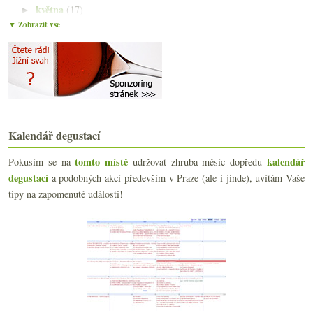
května
(17)
►
▼ Zobrazit vše
dubna
(15)
►
března
(14)
►
února
(13)
►
ledna
(19)
►
2022
(225)
►
2021
(239)
►
2020
(239)
►
Kalendář degustací
2019
(238)
►
2018
tomto místě
kalendář
(240)
Pokusím se na
udržovat zhruba měsíc dopředu
►
degustací
2017
a podobných akcí především v Praze (ale i jinde), uvítám Vaše
(240)
►
2016
tipy na zapomenuté události!
(250)
►
2015
(251)
►
2014
(254)
►
2013
(249)
►
2012
(254)
►
2011
(252)
►
2010
(249)
►
2009
(249)
►