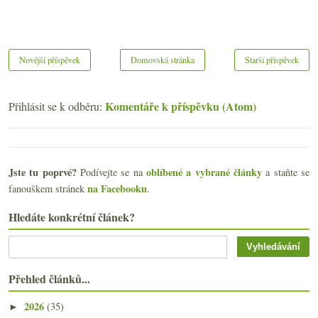
Novější příspěvek
Domovská stránka
Starší příspěvek
Komentáře k příspěvku (Atom)
Přihlásit se k odběru:
Jste tu poprvé?
oblíbené a vybrané články
Podívejte se na
a staňte se
na Facebooku
fanouškem stránek
.
Hledáte konkrétní článek?
Přehled článků...
2026
(35)
►