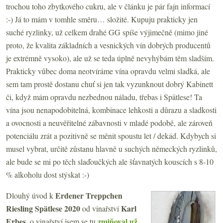
trochou toho zbytkového cukru, ale v článku je pár fajn informací
:-) Já to mám v tomhle směru… složité. Kupuju prakticky jen
suché ryzlinky, už celkem drahé GG spíše výjimečně (mimo jiné
proto, že kvalita základních a vesnických vín dobrých producentů
je extrémně vysoko), ale už se teda úplně nevyhýbám těm sladším.
Prakticky vůbec doma neotvíráme vína opravdu velmi sladká, ale
sem tam prostě dostanu chuť si jen tak vyzunknout dobrý Kabinett
či, když mám opravdu nezbednou náladu, třebas i Spätlese! Ta
vína jsou nenapodobitelná, kombinace lehkosti a důrazu a sladkosti
a ovocnosti a neuvěřitelné zábavnosti v mladé podobě, ale zároveň
potenciálu zrát a pozitivně se měnit spoustu let / dekád. Kdybych si
musel vybrat, určitě zůstanu hlavně u suchých německých ryzlinků,
ale bude se mi po těch slaďoučkých ale šťavnatých kouscích s 8-10
% alkoholu dost stýskat :-)
Erdener Treppchen
Dlouhý úvod k
Riesling Spätlese 2020
Karl
od vinařství
Erbes
zmiňoval už
, o vinařství jsem se tu