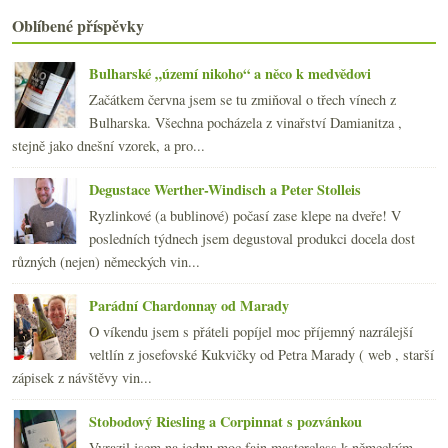
2008
(270)
►
Oblíbené příspěvky
2007
(108)
►
Bulharské „území nikoho“ a něco k medvědovi
Začátkem června jsem se tu zmiňoval o třech vínech z
Bulharska. Všechna pocházela z vinařství Damianitza ,
stejně jako dnešní vzorek, a pro...
Degustace Werther-Windisch a Peter Stolleis
Ryzlinkové (a bublinové) počasí zase klepe na dveře! V
posledních týdnech jsem degustoval produkci docela dost
různých (nejen) německých vin...
Parádní Chardonnay od Marady
O víkendu jsem s přáteli popíjel moc příjemný nazrálejší
veltlín z josefovské Kukvičky od Petra Marady ( web , starší
zápisek z návštěvy vin...
Stobodový Riesling a Corpinnat s pozvánkou
Vyrazil jsem na jednu moc fajn masterclass k německým