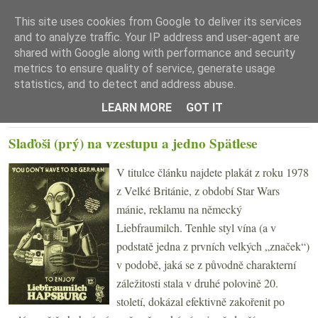
This site uses cookies from Google to deliver its services
and to analyze traffic. Your IP address and user-agent are
shared with Google along with performance and security
metrics to ensure quality of service, generate usage
statistics, and to detect and address abuse.
☰ Menu
LEARN MORE
GOT IT
ÚTERÝ 5. PROSINCE 2023
Slaďoši (prý) na vzestupu a jedno Spätlese
V titulce článku najdete plakát z roku 1978
z Velké Británie, z období Star Wars
mánie, reklamu na německý
Liebfraumilch. Tenhle styl vína (a v
podstatě jedna z prvních velkých „značek“)
v podobě, jaká se z původně charakterní
záležitosti stala v druhé polovině 20.
století, dokázal efektivně zakořenit po