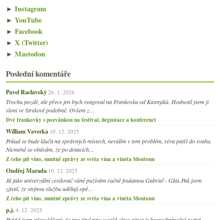
►
Instagram
►
YouTube
►
Facebook
►
X (Twitter)
►
Mastodon
Poslední komentáře
Pavel Raclavský
26. 1. 2026
Trochu pozdě, ale přece jen bych reagoval na Frankovku od Kasnyiků. Hodnotil jsem ji
vloni ve Strekově podobně. Ovšem z…
Dvě frankovky s pozvánkou na festival, degustace a konferenci
William Vaverka
10. 12. 2025
Pokud se bude klučit na správných místech, nevidím v tom problém, réva patří do svahu.
Nicméně se obávám, že po dotacích…
Z čeho pít víno, smutné zprávy ze světa vína a viněta Moutonu
Ondřej Marada
10. 12. 2025
Já jako univerzální zesilovač vůně pužívám ručně foukanou Gabriel - Glas.Pak jsem
zjistil, že stejnou službu udělají opě…
Z čeho pít víno, smutné zprávy ze světa vína a viněta Moutonu
p.j.
4. 12. 2025
Pořád jsem přesvědčený, že pro titul typu world class pinot je bezpodmínečně nutná