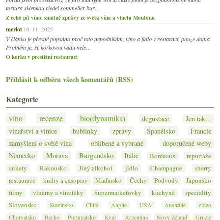
tortura sklenkou riedel sommelier bur…
Z čeho pít víno, smutné zprávy ze světa vína a viněta Moutonu
merlot
10. 11. 2025
V článku je přesně popsáno proč toto nepodnikám, víno a jídlo v restaraci, pouze doma.
Problém je, že korkovou vadu nelz…
O korku v prestižní restauraci
Přihlásit k odběru všech komentářů (RSS)
Kategorie
víno
recenze
bio(dynamika)
degustace
Jen tak...
vinařství a vinice
bublinky
zprávy
Španělsko
Francie
zamyšlení o světě vína
oblíbené a vybrané
doporučené weby
Německo
Morava
Burgundsko
Itálie
Bordeaux
reportáže
ankety
Rakousko
Jiný alkohol
jídlo
Champagne
sherry
restaurace
knihy a časopisy
Maďarsko
Čechy
Podvody
Japonsko
filmy
vinárny a vinotéky
Supermarketovky
kuchyně
speciality
Slovensko
Slovinsko
Chile
Anglie
USA
Austrálie
video
Chorvatsko
Řecko
Portugalsko
Kypr
Argentina
Nový Zéland
Gruzie