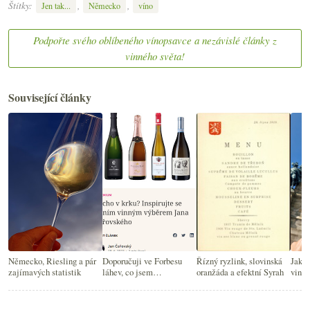
Štítky:
,
,
Jen tak...
Německo
víno
Podpořte svého oblíbeného vínopsavce a nezávislé články z
vinného světa!
Související články
Německo, Riesling a pár
Doporučuji ve Forbesu
Řízný ryzlink, slovinská
Jak s
zajímavých statistik
láhev, co jsem
oranžáda a efektní Syrah
vinic
nedoporučil, a pár skvěle
naceněných letních vín