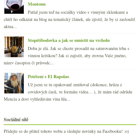
Moutonu
Patlal jsem teď na sociálky video s vinnými sklenkami a
chtěl ho odkázat na blog na tematický článek, ale zjistil, že by si zasloužil
aktua...
Stopětibodovka a jak se umístit na vrcholu
Doba je zlá. Jak se chcete prosadit na saturovaném trhu s
vinnou kritikou? Jak si zajistit, aby zrovna Vaše jméno,
název časopisu či průvodc...
Potěšení s El Rapolao
Už jsem se tu opakovaně zmiňoval (dokonce, hrůza z
covidových časů, ve formátu videa… ), že mám rád odrůdu
Mencía a dost vyhledávám vína hla...
Sociální sítě
Přidejte se do přátel tohoto webu a sledujte novinky na Facebooku! :o)