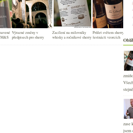
unavené
Výrazné změny v
Zacílení na milovníky
Průlet světem sherry na
 z M&S
předpisech pro sherry
whisky a ročníkové sherry
šestnácti vzorcích
Oblí
zmiňo
Všech
stejn
2
►
2
►
2
►
2
►
2
zase 
►
2
jsem 
►