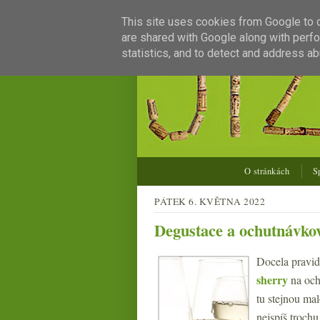
This site uses cookies from Google to de
are shared with Google along with perfo
statistics, and to detect and address ab
O stránkách
S
PÁTEK 6. KVĚTNA 2022
Degustace a ochutnávkov
Docela pravid
sherry
na ochu
tu stejnou ma
nejspíš trochu