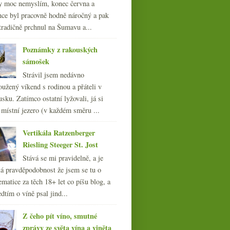
y moc nemyslím, konec června a
nce byl pracovně hodně náročný a pak
tradičně prchnul na Šumavu a...
Poznámky z rakouských
sámošek
Strávil jsem nedávno
oužený víkend s rodinou a přáteli v
sku. Zatímco ostatní lyžovali, já si
 místní jezero (v každém směru ...
Vertikála Ratzenberger
Riesling Steeger St. Jost
Stává se mi pravidelně, a je
á pravděpodobnost že jsem se tu o
ematice za těch 18+ let co píšu blog, a
dtím o víně psal jind...
Z čeho pít víno, smutné
zprávy ze světa vína a viněta