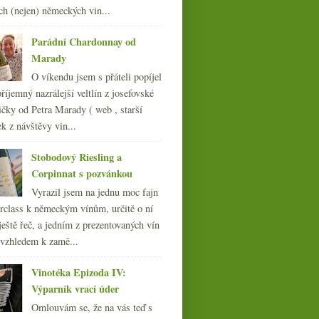
ch (nejen) německých vin...
015
(251)
014
(254)
Parádní Chardonnay od
013
(249)
Marady
012
(254)
O víkendu jsem s přáteli popíjel
011
(252)
říjemný nazrálejší veltlín z josefovské
010
(249)
čky od Petra Marady ( web , starší
009
(249)
ek z návštěvy vin...
008
(270)
007
(108)
Stobodový Riesling a
Corpinnat s pozvánkou
Vyrazil jsem na jednu moc fajn
rclass k německým vínům, určitě o ní
ještě řeč, a jedním z prezentovaných vín
 vzhledem k zamě...
Vinotéka Epizoda IV:
Výparník vrací úder
Omlouvám se, že na vás teď s