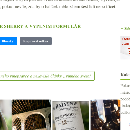
e, pokud nevíte, zda by o balíček mělo zájem šest lidí nebo třicet
E SHERRY A VYPLNÍM FORMULÁŘ
▼ Zobr
Bluesky
Kopírovat odkaz
Kale
ného vínopsavce a nezávislé články z vinného světa!
Poku
měs
podo
jind
událo