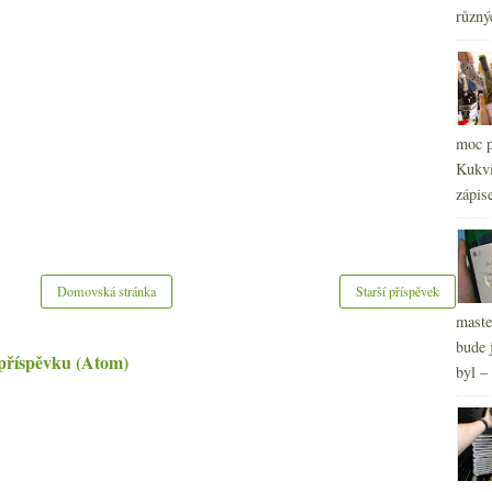
různý
2
►
2
►
2
►
2
►
2
►
moc p
2
►
Kukvi
2
►
zápis
2
►
2
►
Domovská stránka
Starší příspěvek
maste
bude 
příspěvku (Atom)
byl –