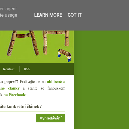
ser-agent
ate usage
LEARN MORE
GOT IT
Kontakt
RSS
tu poprvé?
oblíbené a
Podívejte se na
ané články
a staňte se fanouškem
na Facebooku
ek
.
áte konkrétní článek?