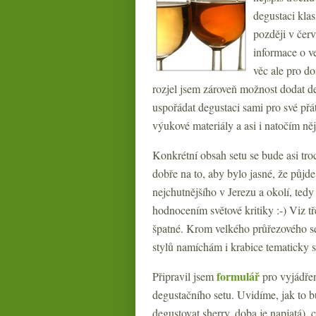
degustaci kla
později v červ
informace o v
věc ale pro do
rozjel jsem zároveň možnost dodat d
uspořádat degustaci sami pro své přát
výukové materiály a asi i natočím něj
Konkrétní obsah setu se bude asi troc
dobře na to, aby bylo jasné, že půjde
nejchutnějšího v Jerezu a okolí, te
hodnocením světové kritiky :-) Viz t
špatné. Krom velkého průřezového se
stylů namíchám i krabice tematicky sp
formulář
Připravil jsem
pro vyjádřen
degustačního setu. Uvidíme, jak to b
degustovat sherry, doba je napjatá), 