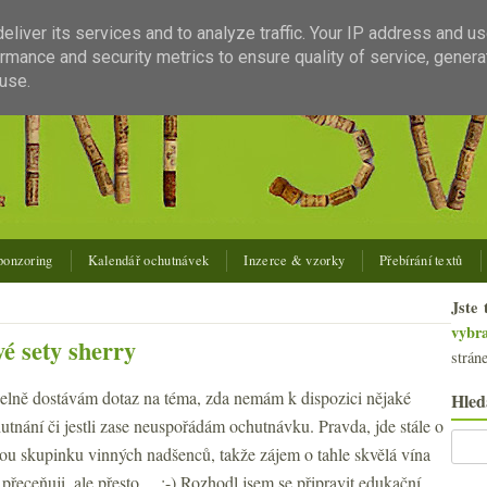
liver its services and to analyze traffic. Your IP address and u
rmance and security metrics to ensure quality of service, gener
use.
ponzoring
Kalendář ochutnávek
Inzerce & vzorky
Přebírání textů
Jste 
vybr
é sety sherry
strán
elně dostávám dotaz na téma, zda nemám k dispozici nějaké
Hled
tnání či jestli zase neuspořádám ochutnávku. Pravda, jde stále o
lou skupinku vinných nadšenců, takže zájem o tahle skvělá vína
 přeceňuji, ale přesto… :-) Rozhodl jsem se připravit edukační