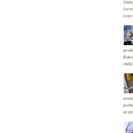
článk
červe
jsem 
prodl
Rakou
oběhl
nemal
probl
už pře