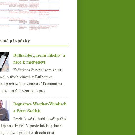
Degustace a ochutnávkové sety
sherry
Parádní Müller-Thurgau a slušný
Juhfark
Spotřeba vína , vinné expozice,
Sherry úspěšná s lahví
herbicidy, regály
Amontillado Escuadrilla
bené příspěvky
Querbach a Riesling se svérázným
přístupem
Ryzlink! Chutné kousky z Pfalze a
Bulharské „území nikoho“ a
Weinviertelu
něco k medvědovi
dubna
(19)
►
Začátkem června jsem se tu
března
(22)
►
val o třech vínech z Bulharska.
února
(15)
►
na pocházela z vinařství Damianitza ,
ledna
(21)
►
ě jako dnešní vzorek, a pro...
021
(239)
Degustace Werther-Windisch
020
(239)
a Peter Stolleis
019
(238)
018
(240)
Ryzlinkové (a bublinové) počasí
017
klepe na dveře! V posledních týdnech
(240)
016
degustoval produkci docela dost
(250)