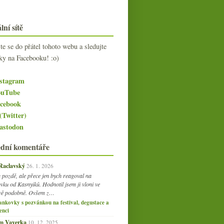
lní sítě
jte se do přátel tohoto webu a sledujte
ky na Facebooku! :o)
stagram
uTube
cebook
(Twitter)
stodon
ední komentáře
 Raclavský
26. 1. 2026
 pozdě, ale přece jen bych reagoval na
vku od Kasnyiků. Hodnotil jsem ji vloni ve
vě podobně. Ovšem z…
ankovky s pozvánkou na festival, degustace a
enci
am Vaverka
10. 12. 2025