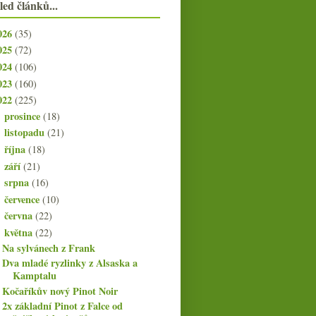
led článků...
026
(35)
025
(72)
024
(106)
023
(160)
022
(225)
prosince
(18)
►
listopadu
(21)
►
října
(18)
►
září
(21)
►
srpna
(16)
►
července
(10)
►
června
(22)
►
května
(22)
▼
Na sylvánech z Frank
Dva mladé ryzlinky z Alsaska a
Kamptalu
Kočaříkův nový Pinot Noir
2x základní Pinot z Falce od