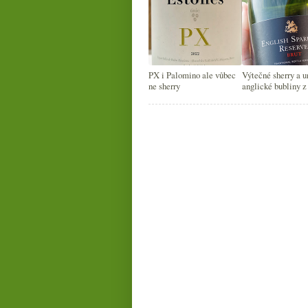
PX i Palomino ale vůbec
Výtečné sherry a 
ne sherry
anglické bubliny