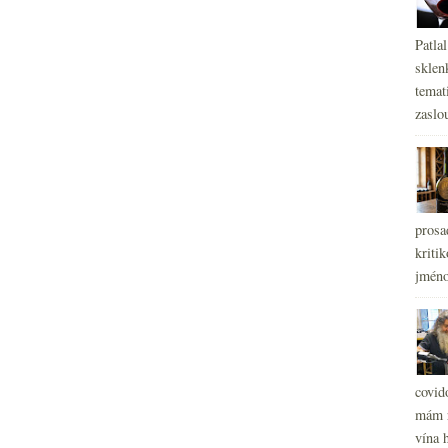
Patla
sklen
temati
zaslou
prosa
kritik
jméno
covid
mám r
vína h