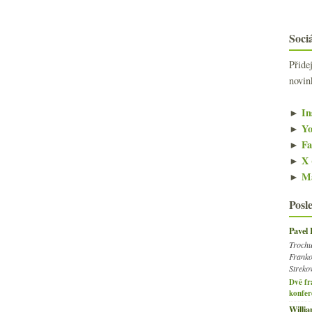
Sociá
Přide
novin
►
In
►
Yo
►
Fa
►
X 
►
Ma
Posl
Pavel
Trochu
Franko
Streko
Dvě fr
konfer
Willi