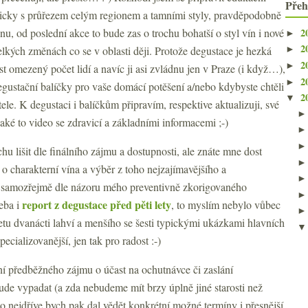
Přeh
sicky s průřezem celým regionem a tamními styly, pravděpodobně
2
nu, od poslední akce to bude zas o trochu bohatší o styl vín i nové
►
2
elkých změnách co se v oblasti ději. Protože degustace je hezká
►
2
►
st omezený počet lidí a navíc ji asi zvládnu jen v Praze (i když…),
2
►
egustační balíčky pro vaše domácí potěšení a/nebo kdybyste chtěli
2
▼
ele. K degustaci i balíčkům připravím, respektive aktualizuji, své
aké to video se zdravicí a základními informacemi ;-)
hu lišit dle finálního zájmu a dostupnosti, ale znáte mne dost
 o charakterní vína a výběr z toho nejzajímavějšího a
dy samozřejmě dle názoru mého preventivně zkorigovaného
report z degustace před pěti lety
řeba i
, to myslím nebylo vůbec
tu dvanácti lahví a menšího se šesti typickými ukázkami hlavních
ecializovanější, jen tak pro radost :-)
í předběžného zájmu o účast na ochutnávce či zaslání
ude vypadat (a zda nebudeme mít brzy úplně jiné starosti než
co nejdříve bych pak dal vědět konkrétní možné termíny i přesnější