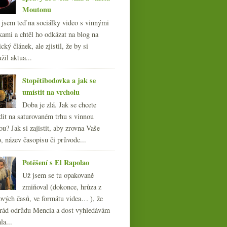
Moutonu
l jsem teď na sociálky video s vinnými
kami a chtěl ho odkázat na blog na
cký článek, ale zjistil, že by si
žil aktua...
Stopětibodovka a jak se
umístit na vrcholu
Doba je zlá. Jak se chcete
dit na saturovaném trhu s vinnou
ou? Jak si zajistit, aby zrovna Vaše
, název časopisu či průvodc...
Potěšení s El Rapolao
Už jsem se tu opakovaně
zmiňoval (dokonce, hrůza z
ových časů, ve formátu videa… ), že
ád odrůdu Mencía a dost vyhledávám
la...