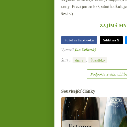
ceny. Přeci jen se to špatně kalkuluj
šest :-)
ZAJÍMÁ MN
Sdílet na Facebooku
Sdílet na X
Vystavil
Jan Čeřovský
Štítky:
,
sherry
Španělsko
Podpořte svého oblíbe
Související články