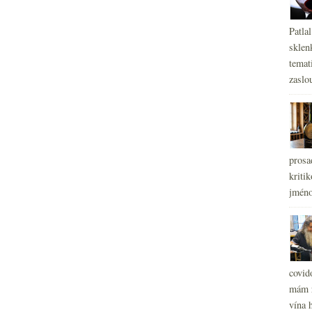
Patla
sklen
temati
zaslou
prosa
kritik
jméno
covid
mám r
vína h