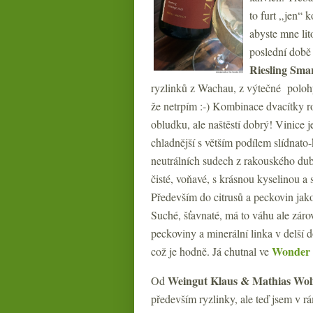
to furt „jen“ 
abyste mne lit
poslední době
Riesling Sma
ryzlinků z Wachau, z výtečné polohy 
že netrpím :-) Kombinace dvacítky r
obludku, ale naštěstí dobrý! Vinice 
chladnější s větším podílem slídnato-
neutrálních sudech z rakouského dubu
čisté, voňavé, s krásnou kyselinou a 
Především do citrusů a peckovin jak
Suché, šťavnaté, má to váhu ale zárove
peckoviny a minerální linka v delší 
Wonder 
což je hodně. Já chutnal ve
Weingut Klaus & Mathias Wol
Od
především ryzlinky, ale teď jsem v 