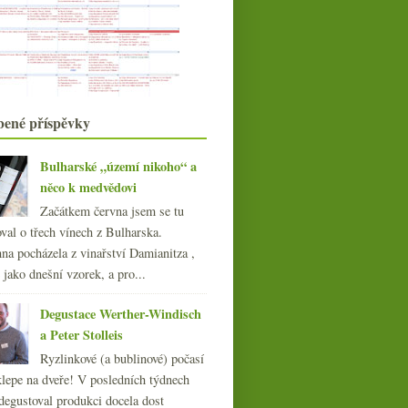
Degustace a ochutnávkové sety
sherry
Parádní Müller-Thurgau a slušný
Juhfark
Spotřeba vína , vinné expozice,
herbicidy, regály
bené příspěvky
Querbach a Riesling se svérázným
přístupem
Ryzlink! Chutné kousky z Pfalze a
Bulharské „území nikoho“ a
Weinviertelu
něco k medvědovi
dubna
(19)
►
Začátkem června jsem se tu
března
(22)
►
val o třech vínech z Bulharska.
února
(15)
►
na pocházela z vinařství Damianitza ,
ledna
(21)
►
ě jako dnešní vzorek, a pro...
Výtečný Riesling z Pfalze
021
(239)
a další z Weinviertelu
Degustace Werther-Windisch
020
(239)
a Peter Stolleis
019
(238)
018
(240)
Ryzlinkové (a bublinové) počasí
017
klepe na dveře! V posledních týdnech
(240)
016
degustoval produkci docela dost
(250)