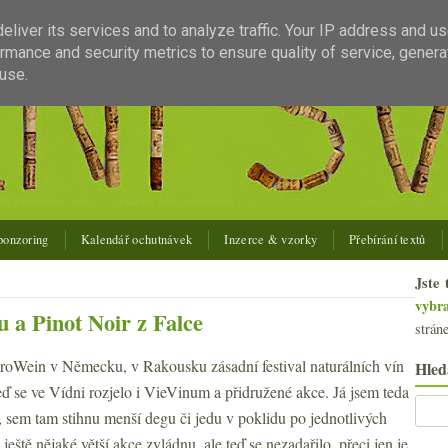
liver its services and to analyze traffic. Your IP address and u
rmance and security metrics to ensure quality of service, gener
use.
ponzoring
Kalendář ochutnávek
Inzerce & vzorky
Přebírání textů
Jste 
vybr
 a Pinot Noir z Falce
strán
ProWein v Německu, v Rakousku zásadní festival naturálních vín
Hled
eď se ve Vídni rozjelo i VieVinum a přidružené akce. Já jsem teda
 sem tam stihnu menší degu či jedu v poklidu po jednotlivých
ještě nějaké větší akce zvládnu, ale teď se nezadařilo, přeci jen je