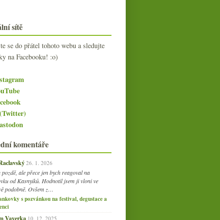
lní sítě
jte se do přátel tohoto webu a sledujte
ky na Facebooku! :o)
stagram
uTube
cebook
(Twitter)
stodon
ední komentáře
 Raclavský
26. 1. 2026
 pozdě, ale přece jen bych reagoval na
vku od Kasnyiků. Hodnotil jsem ji vloni ve
vě podobně. Ovšem z…
ankovky s pozvánkou na festival, degustace a
enci
am Vaverka
10. 12. 2025