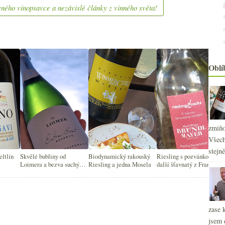
ného vínopsavce a nezávislé články z vinného světa!
Oblí
zmiňo
Všech
stejn
eltlín
Skvělé bubliny od
Biodynamický rakouský
Riesling s pozvánkou a
2
►
Loimera a bezva suchý
Riesling a jedna Mosela
další šťavnatý z Frank
kabinet
2
►
2
►
2
►
2
zase 
►
2
jsem 
►