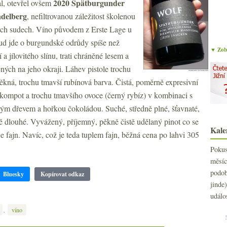
2020 Spätburgunder
al, otevřel ovšem
delberg
, nefiltrovanou záležitost školenou
ých sudech. Víno původem z Erste Lage u
kud jde o burgundské odrůdy spíše než
▼ Zobr
a jílovitého slínu, trati chráněné lesem a
ch na jeho okraji. Láhev pistole trochu
ná, trochu tmavší rubínová barva. Čistá, poměrně expresivní
 kompot a trochu tmavšího ovoce (černý rybíz) v kombinaci s
hkým dřevem a hořkou čokoládou. Suché, středně plné, šťavnaté,
ě dlouhé. Vyvážený, příjemný, pěkně čistě udělaný pinot co se
Kale
 je fajn. Navíc, což je teda tuplem fajn, běžná cena po lahvi 305
Poku
měs
podo
Bluesky
Kopírovat odkaz
jind
událo
,
víno