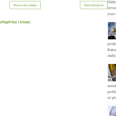
článk
Domovská stránka
Starší příspěvek
červe
jsem 
příspěvku (Atom)
prodl
Rakou
oběhl
nemal
probl
už pře