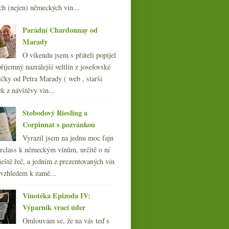
ch (nejen) německých vin...
015
(251)
014
(254)
Parádní Chardonnay od
013
(249)
Marady
012
(254)
O víkendu jsem s přáteli popíjel
011
(252)
říjemný nazrálejší veltlín z josefovské
010
(249)
čky od Petra Marady ( web , starší
009
(249)
ek z návštěvy vin...
008
(270)
007
(108)
Stobodový Riesling a
Corpinnat s pozvánkou
Vyrazil jsem na jednu moc fajn
rclass k německým vínům, určitě o ní
ještě řeč, a jedním z prezentovaných vín
 vzhledem k zamě...
Vinotéka Epizoda IV:
Výparník vrací úder
Omlouvám se, že na vás teď s