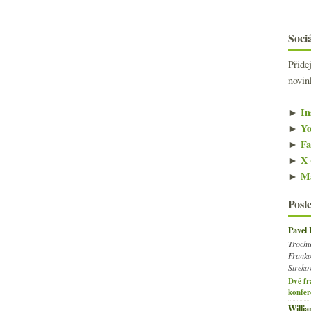
Sociá
Přide
novin
►
In
►
Yo
►
Fa
►
X 
►
Ma
Posl
Pavel
Trochu
Franko
Streko
Dvě fr
konfer
Willi