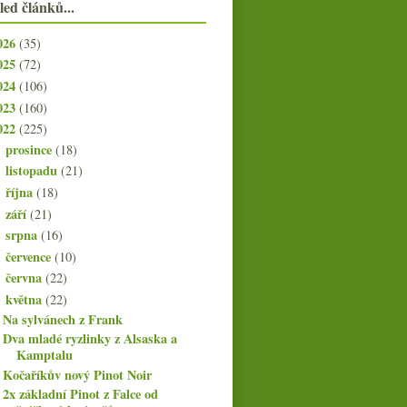
led článků...
026
(35)
025
(72)
024
(106)
023
(160)
022
(225)
prosince
(18)
►
listopadu
(21)
►
října
(18)
►
září
(21)
►
srpna
(16)
►
července
(10)
►
června
(22)
►
května
(22)
▼
Na sylvánech z Frank
Dva mladé ryzlinky z Alsaska a
Kamptalu
Kočaříkův nový Pinot Noir
2x základní Pinot z Falce od