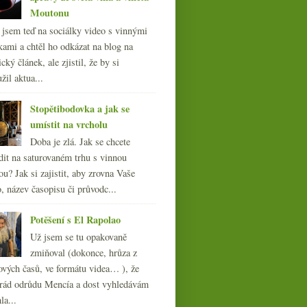
Moutonu
l jsem teď na sociálky video s vinnými
kami a chtěl ho odkázat na blog na
cký článek, ale zjistil, že by si
žil aktua...
Stopětibodovka a jak se
umístit na vrcholu
Doba je zlá. Jak se chcete
dit na saturovaném trhu s vinnou
ou? Jak si zajistit, aby zrovna Vaše
, název časopisu či průvodc...
Potěšení s El Rapolao
Už jsem se tu opakovaně
zmiňoval (dokonce, hrůza z
ových časů, ve formátu videa… ), že
ád odrůdu Mencía a dost vyhledávám
la...