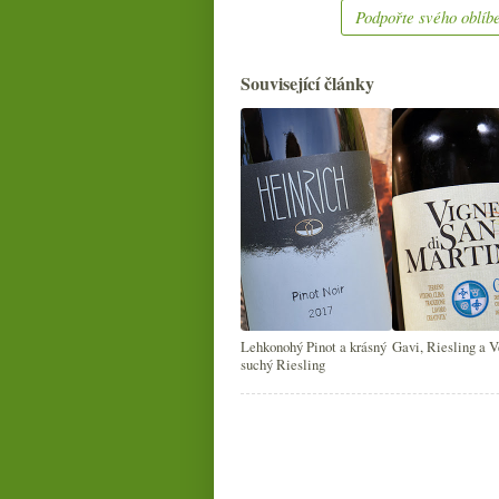
Podpořte svého oblíbe
Související články
Lehkonohý Pinot a krásný
Gavi, Riesling a V
suchý Riesling