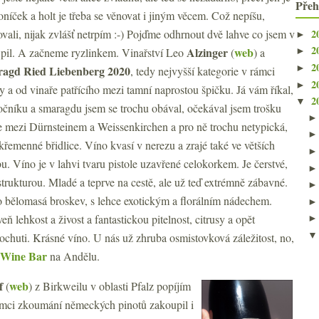
Přeh
koníček a holt je třeba se věnovat i jiným věcem. Což nepíšu,
2
ovali, nijak zvlášť netrpím :-) Pojďme odhrnout dvě lahve co jsem v
►
2
Alzinger
web
 pil. A začneme ryzlinkem. Vinařství Leo
(
) a
►
2
►
ragd Ried Liebenberg 2020
, tedy nejvyšší kategorie v rámci
2
►
a od vinaře patřícího mezi tamní naprostou špičku. Já vám říkal,
2
▼
očníku a smaragdu jsem se trochu obával, očekával jsem trošku
je mezi Dürnsteinem a Weissenkirchen a pro ně trochu netypická,
křemenné břidlice. Víno kvasí v nerezu a zrajé také ve větších
. Víno je v lahvi tvaru pistole uzavřené celokorkem. Je čerstvé,
strukturou. Mladé a teprve na cestě, ale už teď extrémně zábavné.
o bělomasá broskev, s lehce exotickým a florálním nádechem.
ň lehkost a živost a fantastickou pitelnost, citrusy a opět
dochuti. Krásné víno. U nás už zhruba osmistovková záležitost, no,
Wine Bar
na Andělu.
f
web
(
) z Birkweilu v oblasti Pfalz popíjím
rámci zkoumání německých pinotů zakoupil i