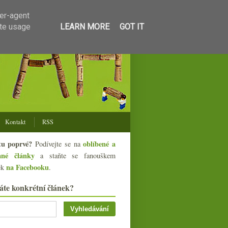
ser-agent
ate usage
LEARN MORE
GOT IT
Kontakt
RSS
tu poprvé?
oblíbené a
Podívejte se na
ané články
a staňte se fanouškem
na Facebooku
ek
.
áte konkrétní článek?