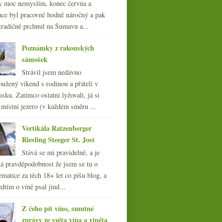
y moc nemyslím, konec června a
nce byl pracovně hodně náročný a pak
tradičně prchnul na Šumavu a...
Poznámky z rakouských
sámošek
Strávil jsem nedávno
oužený víkend s rodinou a přáteli v
sku. Zatímco ostatní lyžovali, já si
 místní jezero (v každém směru ...
Vertikála Ratzenberger
Riesling Steeger St. Jost
Stává se mi pravidelně, a je
á pravděpodobnost že jsem se tu o
ematice za těch 18+ let co píšu blog, a
dtím o víně psal jind...
Z čeho pít víno, smutné
zprávy ze světa vína a viněta