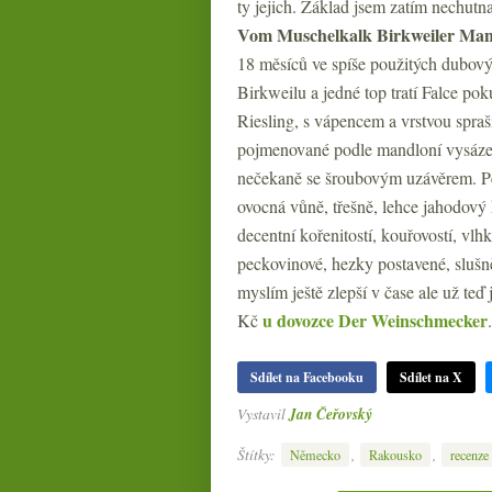
ty jejich. Základ jsem zatím nechutn
Vom Muschelkalk Birkweiler Man
18 měsíců ve spíše použitých dubov
Birkweilu a jedné top tratí Falce po
Riesling, s vápencem a vrstvou spraší 
pojmenované podle mandloní vysázený
nečekaně se šroubovým uzávěrem. Pěk
ovocná vůně, třešně, lehce jahodový
decentní kořenitostí, kouřovostí, vl
peckovinové, hezky postavené, slušn
myslím ještě zlepší v čase ale už teď
u dovozce Der Weinschmecker
Kč
.
Sdílet na Facebooku
Sdílet na X
Vystavil
Jan Čeřovský
Štítky:
,
,
Německo
Rakousko
recenze