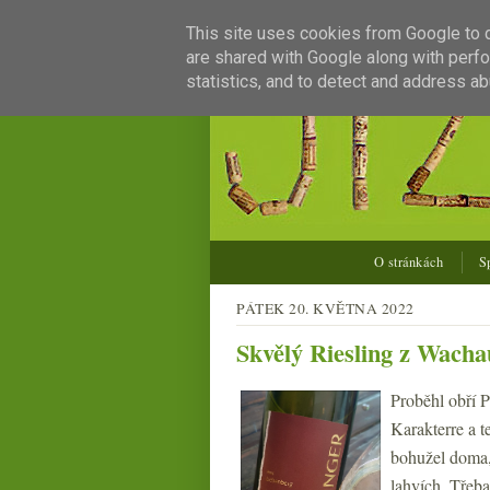
This site uses cookies from Google to de
are shared with Google along with perfo
statistics, and to detect and address ab
O stránkách
S
PÁTEK 20. KVĚTNA 2022
Skvělý Riesling z Wachau
Proběhl obří 
Karakterre a t
bohužel doma,
lahvích. Třeba 