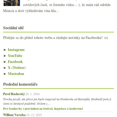
covidových časů, ve formátu videa… ), že mám rád odrůdu
Mencía a dost vyhledávám vína hla...
Sociální sítě
Přidejte se do přátel tohoto webu a sledujte novinky na Facebooku! :o)
►
Instagram
►
YouTube
►
Facebook
►
X (Twitter)
►
Mastodon
Poslední komentáře
Pavel Raclavský
26. 1. 2026
Trochu pozdě, ale přece jen bych reagoval na Frankovku od Kasnyiků. Hodnotil jsem ji
vloni ve Strekově podobně. Ovšem z…
Dvě frankovky s pozvánkou na festival, degustace a konferenci
William Vaverka
10. 12. 2025