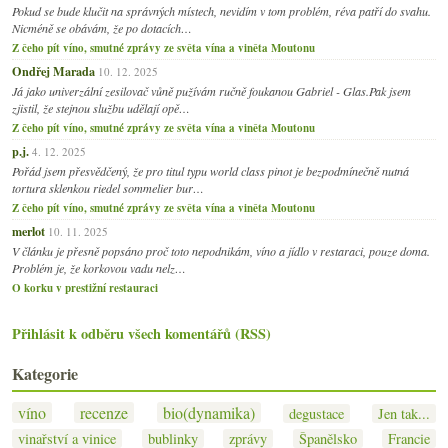
Pokud se bude klučit na správných místech, nevidím v tom problém, réva patří do svahu.
Nicméně se obávám, že po dotacích…
Z čeho pít víno, smutné zprávy ze světa vína a viněta Moutonu
Ondřej Marada
10. 12. 2025
Já jako univerzální zesilovač vůně pužívám ručně foukanou Gabriel - Glas.Pak jsem
zjistil, že stejnou službu udělají opě…
Z čeho pít víno, smutné zprávy ze světa vína a viněta Moutonu
p.j.
4. 12. 2025
Pořád jsem přesvědčený, že pro titul typu world class pinot je bezpodmínečně nutná
tortura sklenkou riedel sommelier bur…
Z čeho pít víno, smutné zprávy ze světa vína a viněta Moutonu
merlot
10. 11. 2025
V článku je přesně popsáno proč toto nepodnikám, víno a jídlo v restaraci, pouze doma.
Problém je, že korkovou vadu nelz…
O korku v prestižní restauraci
Přihlásit k odběru všech komentářů (RSS)
Kategorie
víno
recenze
bio(dynamika)
degustace
Jen tak...
vinařství a vinice
bublinky
zprávy
Španělsko
Francie