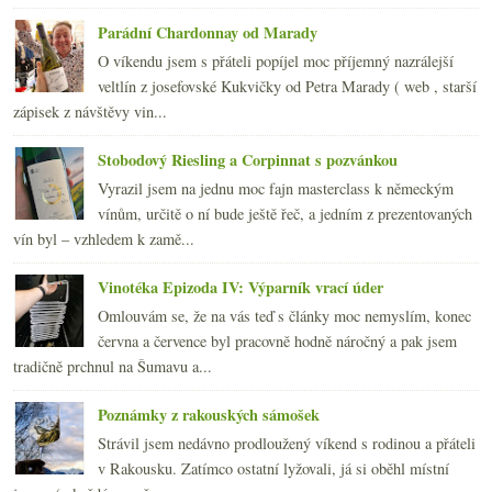
Parádní Chardonnay od Marady
O víkendu jsem s přáteli popíjel moc příjemný nazrálejší
veltlín z josefovské Kukvičky od Petra Marady ( web , starší
zápisek z návštěvy vin...
Stobodový Riesling a Corpinnat s pozvánkou
Vyrazil jsem na jednu moc fajn masterclass k německým
vínům, určitě o ní bude ještě řeč, a jedním z prezentovaných
vín byl – vzhledem k zamě...
Vinotéka Epizoda IV: Výparník vrací úder
Omlouvám se, že na vás teď s články moc nemyslím, konec
června a července byl pracovně hodně náročný a pak jsem
tradičně prchnul na Šumavu a...
Poznámky z rakouských sámošek
Strávil jsem nedávno prodloužený víkend s rodinou a přáteli
v Rakousku. Zatímco ostatní lyžovali, já si oběhl místní