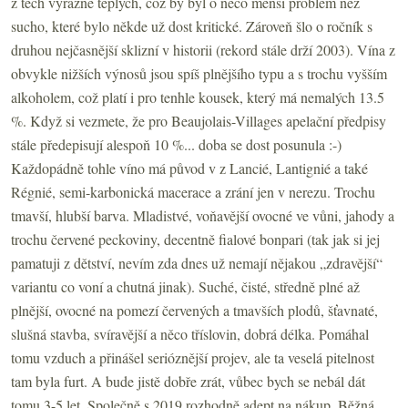
z těch výrazně teplých, což by byl o něco menší problém než
sucho, které bylo někde už dost kritické. Zároveň šlo o ročník s
druhou nejčasnější sklizní v historii (rekord stále drží 2003). Vína z
obvykle nižších výnosů jsou spíš plnějšího typu a s trochu vyšším
alkoholem, což platí i pro tenhle kousek, který má nemalých 13.5
%. Když si vezmete, že pro Beaujolais-Villages apelační předpisy
stále předepisují alespoň 10 %... doba se dost posunula :-)
Každopádně tohle víno má původ v z Lancié, Lantignié a také
Régnié, semi-karbonická macerace a zrání jen v nerezu. Trochu
tmavší, hlubší barva. Mladistvé, voňavější ovocné ve vůni, jahody a
trochu červené peckoviny, decentně fialové bonpari (tak jak si jej
pamatuji z dětství, nevím zda dnes už nemají nějakou „zdravější“
variantu co voní a chutná jinak). Suché, čisté, středně plné až
plnější, ovocné na pomezí červených a tmavších plodů, šťavnaté,
slušná stavba, svíravější a něco tříslovin, dobrá délka. Pomáhal
tomu vzduch a přinášel serióznější projev, ale ta veselá pitelnost
tam byla furt. A bude jistě dobře zrát, vůbec bych se nebál dát
tomu 3-5 let. Společně s 2019 rozhodně adept na nákup. Běžná