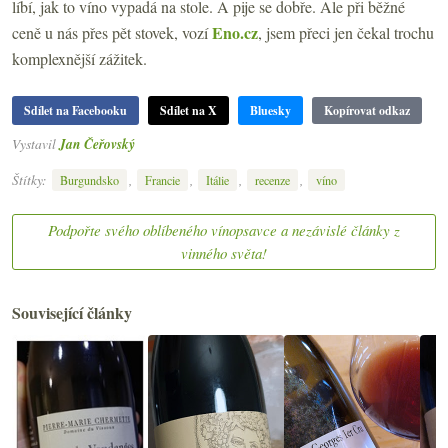
líbí, jak to víno vypadá na stole. A pije se dobře. Ale při běžné
Eno.cz
ceně u nás přes pět stovek, vozí
, jsem přeci jen čekal trochu
komplexnější zážitek.
Sdílet na Facebooku
Sdílet na X
Bluesky
Kopírovat odkaz
Vystavil
Jan Čeřovský
Štítky:
,
,
,
,
Burgundsko
Francie
Itálie
recenze
víno
Podpořte svého oblíbeného vínopsavce a nezávislé články z
vinného světa!
Související články