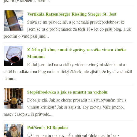
jezero (v každém směru ...
Vertikála Ratzenberger Riesling Steeger St. Jost
Stává se mi pravidelně, a je nemalá pravděpodobnost že
jsem se tu o problematice za těch 18+ let co píšu blog, a už
předtím o víně psal jind...
Z čeho pít víno, smutné zprávy ze světa vína a viněta
Moutonu
Patlal jsem teď na sociálky video s vinnými sklenkami a
chtěl ho odkázat na blog na tematický článek, ale zjistil, že by si zasloužil
aktua...
Stopětibodovka a jak se umístit na vrcholu
Doba je zlá. Jak se chcete prosadit na saturovaném trhu s
vinnou kritikou? Jak si zajistit, aby zrovna Vaše jméno,
název časopisu či průvodc...
Potěšení s El Rapolao
Už jsem se tu opakovaně zmiňoval (dokonce, hrůza z