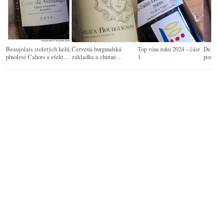
Beaujolais stoletých keřů,
Červená burgundská
Top vína roku 2024 – část
Degus
plnoleté Cahors a efektní
základka a chutné
1.
pozv
Sicílie
prosecco