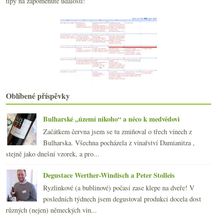
května
(21)
tipy na zapomenuté události!
►
dubna
(20)
►
března
(23)
►
února
(20)
►
ledna
(20)
►
2020
(239)
►
2019
(238)
►
2018
(240)
►
2017
(240)
Oblíbené příspěvky
►
2016
(250)
►
2015
(251)
►
Bulharské „území nikoho“ a něco k medvědovi
2014
(254)
►
Začátkem června jsem se tu zmiňoval o třech vínech z
2013
(249)
►
Bulharska. Všechna pocházela z vinařství Damianitza ,
2012
(254)
►
stejně jako dnešní vzorek, a pro...
2011
(252)
►
2010
(249)
Degustace Werther-Windisch a Peter Stolleis
►
2009
(249)
►
Ryzlinkové (a bublinové) počasí zase klepe na dveře! V
2008
(270)
►
posledních týdnech jsem degustoval produkci docela dost
2007
(108)
►
různých (nejen) německých vin...