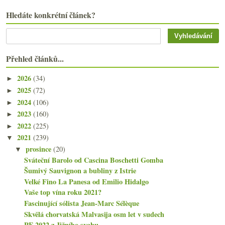
Hledáte konkrétní článek?
Přehled článků...
2026
(34)
►
2025
(72)
►
2024
(106)
►
2023
(160)
►
2022
(225)
►
2021
(239)
▼
prosince
(20)
▼
Sváteční Barolo od Cascina Boschetti Gomba
Šumivý Sauvignon a bubliny z Istrie
Velké Fino La Panesa od Emilio Hidalgo
Vaše top vína roku 2021?
Fascinující sólista Jean-Marc Sélèque
Skvělá chorvatská Malvasija osm let v sudech
PF 2022 z Jižního svahu