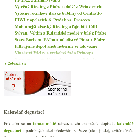
Výtečný Riesling z Pfalze a další z Weinviertelu
Výtečné ročníkové italské bubliny od Contratto
PIWI v apelacích & Prošek vs. Prosecco
Mohutnější alsaský Riesling a fajn bílé CdR
Sylván, Veltlín a Rulandské modré v bílé z Pfalze
Stará Barbera d’Alba a mladistvý Pinot z Pfalze
Filtrujeme depot aneb neberme se tak vážně
Vinařství Václav a vrcholná řada Princeps
Nový ročník fajn Beaujolais a jedna Ribolla
▼ Zobrazit vše
Výborná vyzrálá cava za rozumný peníz
Fajn rakouský Riesling a Pinot ze Zimního vrchu
Sparklers, somíci, Eloi Dürrbach, Mouton 2019, opi...
Odvrácená strana Měsíce a Dornfelder z kvevri
listopadu
(21)
►
října
(19)
►
září
(21)
►
Kalendář degustací
srpna
(17)
►
července
(15)
tomto místě
kalendář
Pokusím se na
udržovat zhruba měsíc dopředu
►
června
degustací
(22)
a podobných akcí především v Praze (ale i jinde), uvítám Vaše
►