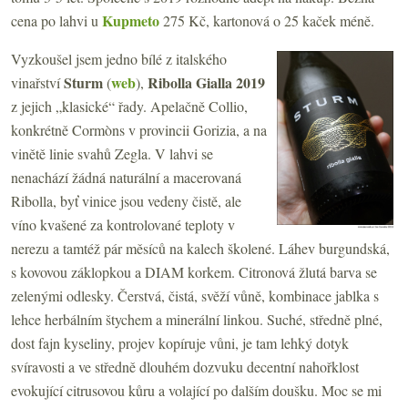
Kupmeto
cena po lahvi u
275 Kč, kartonová o 25 kaček méně.
Vyzkoušel jsem jedno bílé z italského
Sturm
web
Ribolla Gialla 2019
vinařství
(
),
z jejich „klasické“ řady. Apelačně Collio,
konkrétně Cormòns v provincii Gorizia, a na
vinětě linie svahů Zegla. V lahvi se
nenachází žádná naturální a macerovaná
Ribolla, byť vinice jsou vedeny čistě, ale
víno kvašené za kontrolované teploty v
nerezu a tamtéž pár měsíců na kalech školené. Láhev burgundská,
s kovovou záklopkou a DIAM korkem. Citronová žlutá barva se
zelenými odlesky. Čerstvá, čistá, svěží vůně, kombinace jablka s
lehce herbálním štychem a minerální linkou. Suché, středně plné,
dost fajn kyseliny, projev kopíruje vůni, je tam lehký dotyk
svíravosti a ve středně dlouhém dozvuku decentní nahořklost
evokující citrusovou kůru a volající po dalším doušku. Moc se mi