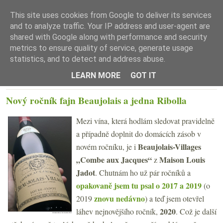
This site uses cookies from Google to deliver its services
and to analyze traffic. Your IP address and user-agent are
shared with Google along with performance and security
metrics to ensure quality of service, generate usage
statistics, and to detect and address abuse.
☰ Menu
LEARN MORE
GOT IT
ÚTERÝ 7. PROSINCE 2021
Nový ročník fajn Beaujolais a jedna Ribolla
Mezi vína, která hodlám sledovat pravidelně
a případně doplnit do domácích zásob v
Beaujolais-Villages
novém ročníku, je i
„Combe aux Jacques“
Maison Louis
z
Jadot
. Chutnám ho už pár ročníků a
opakovaně jsem tu psal o 2017 a 2019
(o
znovu nedávno
2019
) a teď jsem otevřel
2020
láhev nejnovějšího ročník,
. Což je další