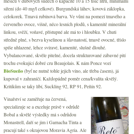
měsíců v dubových sudech o kapacitě 10 a 15 tisíc litrů, minimální
síření (do 40 mg/l celkové). Burgundská láhev, kovová záklopka,
celokorek. Tmavá rubínová barva. Ve vůni na pomezí tmavého a
červeného ovoce, višně, něco lesních plodů, s kamenitě minerální
linkou, svěží, voňavé, přístupné ale má to i hloubku. V chuti
středně plné, s bezva kyselinou a šťavnatostí, tmavě ovocné, tříslo
spíše uhlazené, lehce svíravé, kamenité, slušně dlouhé.
Vybalancované, skvěle pitelné, docela strukturované zábavné pití
trochu evokující dobré cru Beaujolais. K nám Ponce vozí
BioSueño
(byť ne nutně tohle jejich víno, ale třeba časem), já
kupoval v zahraničí. Každopádně poměr cena/kvalita skvělý.
Kritikům se taky líbí, Suckling 92, RP 91, Peñín 92.
Vinařství se zaměřuje na červená,
specializuje se a exceluje právě v odrůdě
Bobal a skvělé výsledky má s odrůdou
Monastrell, daří se jim i Garnacha Tinta a
pracují také s okrajovou Moravia Agria. Ale