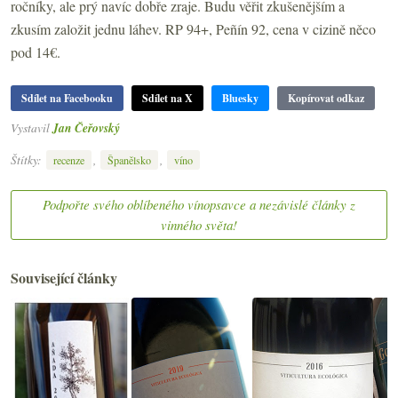
ročníky, ale prý navíc dobře zraje. Budu věřit zkušenějším a
zkusím založit jednu láhev. RP 94+, Peñín 92, cena v cizině něco
pod 14€.
Sdílet na Facebooku
Sdílet na X
Bluesky
Kopírovat odkaz
Vystavil
Jan Čeřovský
Štítky:
,
,
recenze
Španělsko
víno
Podpořte svého oblíbeného vínopsavce a nezávislé články z
vinného světa!
Související články