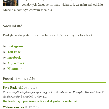
covidových časů, ve formátu videa… ), že mám rád odrůdu
Mencía a dost vyhledávám vína hla...
Sociální sítě
Přidejte se do přátel tohoto webu a sledujte novinky na Facebooku! :o)
►
Instagram
►
YouTube
►
Facebook
►
X (Twitter)
►
Mastodon
Poslední komentáře
Pavel Raclavský
26. 1. 2026
Trochu pozdě, ale přece jen bych reagoval na Frankovku od Kasnyiků. Hodnotil jsem ji
vloni ve Strekově podobně. Ovšem z…
Dvě frankovky s pozvánkou na festival, degustace a konferenci
William Vaverka
10. 12. 2025