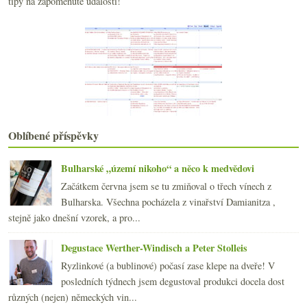
tipy na zapomenuté události!
dubna
(20)
►
března
(20)
►
února
(19)
►
ledna
(22)
►
2018
(240)
►
2017
(240)
►
2016
(250)
►
2015
(251)
►
Oblíbené příspěvky
2014
(254)
►
2013
(249)
►
Bulharské „území nikoho“ a něco k medvědovi
2012
(254)
►
2011
(252)
Začátkem června jsem se tu zmiňoval o třech vínech z
►
2010
Bulharska. Všechna pocházela z vinařství Damianitza ,
(249)
►
stejně jako dnešní vzorek, a pro...
2009
(249)
►
2008
(270)
►
Degustace Werther-Windisch a Peter Stolleis
2007
(108)
►
Ryzlinkové (a bublinové) počasí zase klepe na dveře! V
posledních týdnech jsem degustoval produkci docela dost
různých (nejen) německých vin...