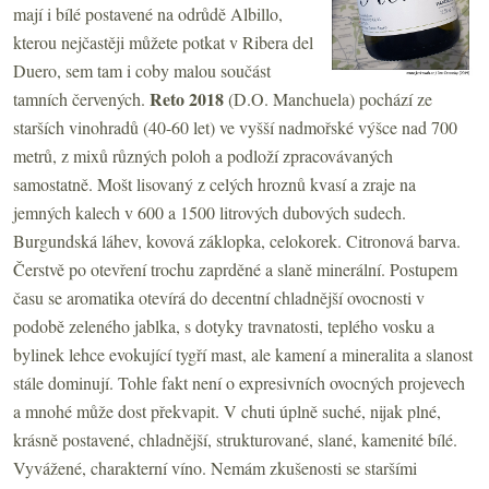
mají i bílé postavené na odrůdě Albillo,
kterou nejčastěji můžete potkat v Ribera del
Duero, sem tam i coby malou součást
Reto 2018
tamních červených.
(D.O. Manchuela)
pochází ze
starších vinohradů (40-60 let) ve vyšší nadmořské výšce nad 700
metrů, z mixů různých poloh a podloží zpracovávaných
samostatně. Mošt lisovaný z celých hroznů kvasí a zraje na
jemných kalech v 600 a 1500 litrových dubových sudech.
Burgundská láhev, kovová záklopka, celokorek. Citronová barva.
Čerstvě po otevření trochu zaprděné a slaně minerální. Postupem
času se aromatika otevírá do decentní chladnější ovocnosti v
podobě zeleného jablka, s dotyky travnatosti, teplého vosku a
bylinek lehce evokující tygří mast, ale kamení a mineralita a slanost
stále dominují. Tohle fakt není o expresivních ovocných projevech
a mnohé může dost překvapit. V chuti úplně suché, nijak plné,
krásně postavené, chladnější, strukturované, slané, kamenité bílé.
Vyvážené, charakterní víno. Nemám zkušenosti se staršími