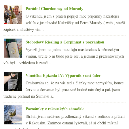
Parádní Chardonnay od Marady
O víkendu jsem s přáteli popíjel moc příjemný nazrálejší
veltlín z josefovské Kukvičky od Petra Marady ( web , starší
zápisek z návštěvy vin...
Stobodový Riesling a Corpinnat s pozvánkou
Vyrazil jsem na jednu moc fajn masterclass k německým
vínům, určitě o ní bude ještě řeč, a jedním z prezentovaných
vín byl – vzhledem k zamě...
Vinotéka Epizoda IV: Výparník vrací úder
Omlouvám se, že na vás teď s články moc nemyslím, konec
června a července byl pracovně hodně náročný a pak jsem
tradičně prchnul na Šumavu a...
Poznámky z rakouských sámošek
Strávil jsem nedávno prodloužený víkend s rodinou a přáteli
v Rakousku. Zatímco ostatní lyžovali, já si oběhl místní