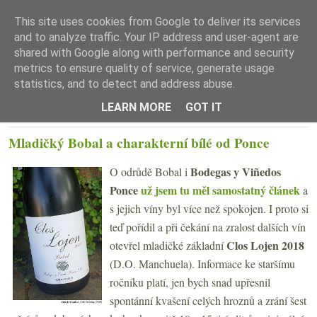
This site uses cookies from Google to deliver its services
and to analyze traffic. Your IP address and user-agent are
shared with Google along with performance and security
metrics to ensure quality of service, generate usage
statistics, and to detect and address abuse.
☰ Menu
LEARN MORE
GOT IT
ÚTERÝ 27. SRPNA 2019
Mladičký Bobal a charakterní bílé od Ponce
Bodegas y Viñedos
O odrůdě Bobal i
Ponce
už jsem tu měl samostatný článek
a
s jejich víny byl více než spokojen. I proto si
teď pořídil a při čekání na zralost dalších vín
Clos Lojen 2018
otevřel mladičké základní
(D.O. Manchuela). Informace ke staršímu
ročníku platí, jen bych snad upřesnil
spontánní kvašení celých hroznů a zrání šest