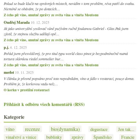
Pokud se bude klučit na správných místech, nevidím v tom problém, réva patří do svahu.
Nicméně se obávám, že po dotacích…
Z čeho pít víno, smutné zprávy ze světa vína a viněta Moutonu
Ondřej Marada
10. 12. 2025
Já jako univerzální zesilovač vůně pužívám ručně foukanou Gabriel - Glas.Pak jsem
zjistil, že stejnou službu udělají opě…
Z čeho pít víno, smutné zprávy ze světa vína a viněta Moutonu
p.j.
4. 12. 2025
Pořád jsem přesvědčený, že pro titul typu world class pinot je bezpodmínečně nutná
tortura sklenkou riedel sommelier bur…
Z čeho pít víno, smutné zprávy ze světa vína a viněta Moutonu
merlot
10. 11. 2025
V článku je přesně popsáno proč toto nepodnikám, víno a jídlo v restaraci, pouze doma.
Problém je, že korkovou vadu nelz…
O korku v prestižní restauraci
Přihlásit k odběru všech komentářů (RSS)
Kategorie
víno
recenze
bio(dynamika)
degustace
Jen tak...
vinařství a vinice
bublinky
zprávy
Španělsko
Francie