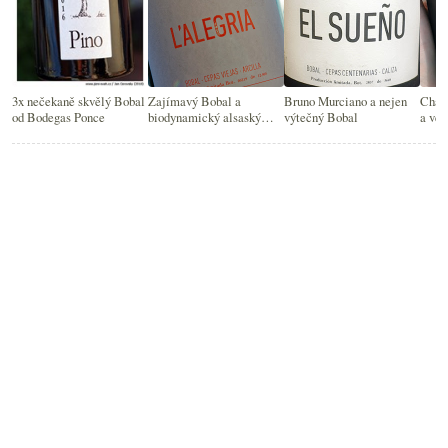
3x nečekaně skvělý Bobal
Zajímavý Bobal a
Bruno Murciano a nejen
Char
od Bodegas Ponce
biodynamický alsaský
výtečný Bobal
a ve
Riesling