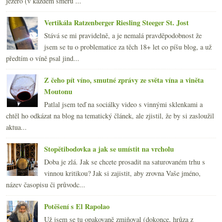
jezero (v každém směru ...
Vertikála Ratzenberger Riesling Steeger St. Jost
Stává se mi pravidelně, a je nemalá pravděpodobnost že
jsem se tu o problematice za těch 18+ let co píšu blog, a už
předtím o víně psal jind...
Z čeho pít víno, smutné zprávy ze světa vína a viněta
Moutonu
Patlal jsem teď na sociálky video s vinnými sklenkami a
chtěl ho odkázat na blog na tematický článek, ale zjistil, že by si zasloužil
aktua...
Stopětibodovka a jak se umístit na vrcholu
Doba je zlá. Jak se chcete prosadit na saturovaném trhu s
vinnou kritikou? Jak si zajistit, aby zrovna Vaše jméno,
název časopisu či průvodc...
Potěšení s El Rapolao
Už jsem se tu opakovaně zmiňoval (dokonce, hrůza z