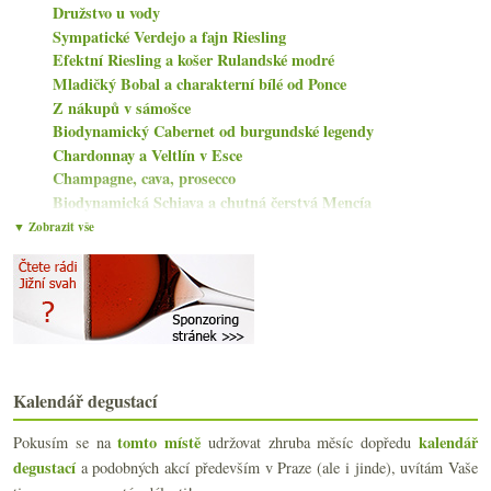
Družstvo u vody
Sympatické Verdejo a fajn Riesling
Efektní Riesling a košer Rulandské modré
Mladičký Bobal a charakterní bílé od Ponce
Z nákupů v sámošce
Biodynamický Cabernet od burgundské legendy
Chardonnay a Veltlín v Esce
Champagne, cava, prosecco
Biodynamická Schiava a chutná čerstvá Mencía
Kdy v restauraci vrátit víno?
▼ Zobrazit vše
Parádní nefortifikované bílé z Jerezu
Výborná Rioja a skvělé i špatné naturální bubliny
Lehkonohé seriózní horské Nebbiolo
Čtyři výtečná Champagne nejen na léto
Třikrát Mencía od Bodegas Pittacum
Vyzrálý italský Riesling Falkenstein
Stará škola Prosecca
Kalendář degustací
července
(18)
►
tomto místě
kalendář
Pokusím se na
udržovat zhruba měsíc dopředu
června
(20)
►
degustací
a podobných akcí především v Praze (ale i jinde), uvítám Vaše
května
(21)
►