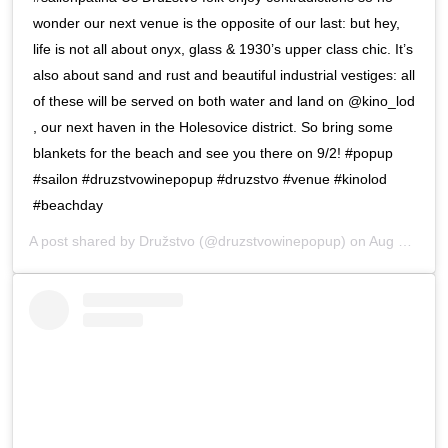
wonder our next venue is the opposite of our last: but hey,
life is not all about onyx, glass & 1930’s upper class chic. It’s
also about sand and rust and beautiful industrial vestiges: all
of these will be served on both water and land on @kino_lod
, our next haven in the Holesovice district. So bring some
blankets for the beach and see you there on 9/2! #popup
#sailon #druzstvowinepopup #druzstvo #venue #kinolod
#beachday
A post shared by
Družstvo
(@druzstvowinepopup) on
Aug 26, 2019 at 6:55am PDT