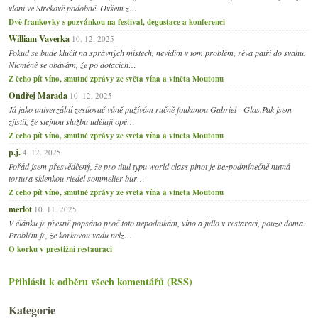
vloni ve Strekově podobně. Ovšem z…
Dvě frankovky s pozvánkou na festival, degustace a konferenci
William Vaverka
10. 12. 2025
Pokud se bude klučit na správných místech, nevidím v tom problém, réva patří do svahu.
Nicméně se obávám, že po dotacích…
Z čeho pít víno, smutné zprávy ze světa vína a viněta Moutonu
Ondřej Marada
10. 12. 2025
Já jako univerzální zesilovač vůně pužívám ručně foukanou Gabriel - Glas.Pak jsem
zjistil, že stejnou službu udělají opě…
Z čeho pít víno, smutné zprávy ze světa vína a viněta Moutonu
p.j.
4. 12. 2025
Pořád jsem přesvědčený, že pro titul typu world class pinot je bezpodmínečně nutná
tortura sklenkou riedel sommelier bur…
Z čeho pít víno, smutné zprávy ze světa vína a viněta Moutonu
merlot
10. 11. 2025
V článku je přesně popsáno proč toto nepodnikám, víno a jídlo v restaraci, pouze doma.
Problém je, že korkovou vadu nelz…
O korku v prestižní restauraci
Přihlásit k odběru všech komentářů (RSS)
Kategorie