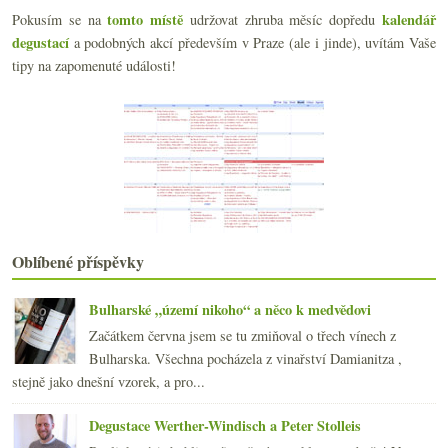
července
(18)
►
tomto místě
kalendář
Pokusím se na
udržovat zhruba měsíc dopředu
června
(20)
►
degustací
a podobných akcí především v Praze (ale i jinde), uvítám Vaše
května
(21)
►
tipy na zapomenuté události!
dubna
(20)
►
března
(20)
►
února
(19)
►
ledna
(22)
►
2018
(240)
►
2017
(240)
►
2016
(250)
►
2015
(251)
►
Oblíbené příspěvky
2014
(254)
►
2013
(249)
►
Bulharské „území nikoho“ a něco k medvědovi
2012
(254)
►
2011
(252)
Začátkem června jsem se tu zmiňoval o třech vínech z
►
2010
Bulharska. Všechna pocházela z vinařství Damianitza ,
(249)
►
stejně jako dnešní vzorek, a pro...
2009
(249)
►
2008
(270)
►
Degustace Werther-Windisch a Peter Stolleis
2007
(108)
►