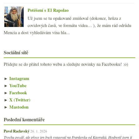
Potěšení s El Rapolao
Už jsem se tu opakovaně zmiňoval (dokonce, hrůza z
covidových časů, ve formátu videa… ), že mám rád odrůdu
Mencía a dost vyhledávám vína hla...
Sociální sítě
Přidejte se do přátel tohoto webu a sledujte novinky na Facebooku! :o)
►
Instagram
►
YouTube
►
Facebook
►
X (Twitter)
►
Mastodon
Poslední komentáře
Pavel Raclavský
26. 1. 2026
Trochu pozdě, ale přece jen bych reagoval na Frankovku od Kasnyiků. Hodnotil jsem ji