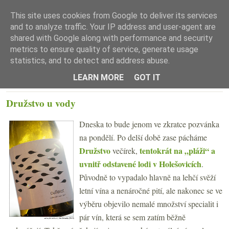
This site uses cookies from Google to deliver its services
and to analyze traffic. Your IP address and user-agent are
shared with Google along with performance and security
metrics to ensure quality of service, generate usage
statistics, and to detect and address abuse.
☰ Menu
LEARN MORE
GOT IT
PÁTEK 30. SRPNA 2019
Družstvo u vody
Dneska to bude jenom ve zkratce pozvánka
na pondělí. Po delší době zase pácháme
Družstvo
tentokrát na „pláži“ a
večírek,
uvnitř odstavené lodi v Holešovicích
.
Původně to vypadalo hlavně na lehčí svěží
letní vína a nenáročné pití, ale nakonec se ve
výběru objevilo nemalé množství specialit i
pár vín, která se sem zatím běžně