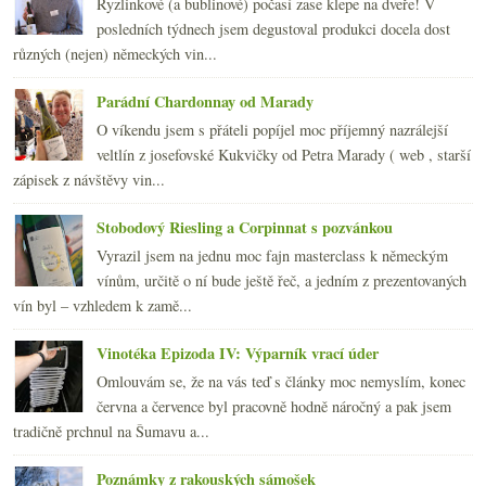
Ryzlinkové (a bublinové) počasí zase klepe na dveře! V
posledních týdnech jsem degustoval produkci docela dost
různých (nejen) německých vin...
Parádní Chardonnay od Marady
O víkendu jsem s přáteli popíjel moc příjemný nazrálejší
veltlín z josefovské Kukvičky od Petra Marady ( web , starší
zápisek z návštěvy vin...
Stobodový Riesling a Corpinnat s pozvánkou
Vyrazil jsem na jednu moc fajn masterclass k německým
vínům, určitě o ní bude ještě řeč, a jedním z prezentovaných
vín byl – vzhledem k zamě...
Vinotéka Epizoda IV: Výparník vrací úder
Omlouvám se, že na vás teď s články moc nemyslím, konec
června a července byl pracovně hodně náročný a pak jsem
tradičně prchnul na Šumavu a...
Poznámky z rakouských sámošek