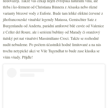
nedovážejí. Takže vás čekají nejen evropská naturální vína, ale
třeba i ko-ferment od Christiana Binnera z Alsaska nebo různé
varianty březové vody z Euforie. Bude tam lehké efektní červené z
jihofrancouzské vinařské legendy Matassa, Gemischter Satz z
Burgenlandu od Anderta, parádní amforové bílé cuvée od Valenice
z Celler del Roure, ale i seriózní bubliny od Marady či oranžový
italský pet nat vinařství Massimiliano Croci. Takže se rozhodně
nudit nebudeme. Po počtem účastníků hodně limitované a na nás
trochu netypické akci ve Vile Tugendhat to bude zase klasika se
vším všudy. Přijďte!