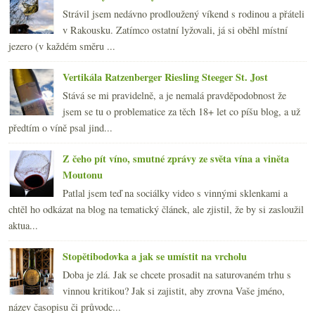
Strávil jsem nedávno prodloužený víkend s rodinou a přáteli
v Rakousku. Zatímco ostatní lyžovali, já si oběhl místní
jezero (v každém směru ...
Vertikála Ratzenberger Riesling Steeger St. Jost
Stává se mi pravidelně, a je nemalá pravděpodobnost že
jsem se tu o problematice za těch 18+ let co píšu blog, a už
předtím o víně psal jind...
Z čeho pít víno, smutné zprávy ze světa vína a viněta
Moutonu
Patlal jsem teď na sociálky video s vinnými sklenkami a
chtěl ho odkázat na blog na tematický článek, ale zjistil, že by si zasloužil
aktua...
Stopětibodovka a jak se umístit na vrcholu
Doba je zlá. Jak se chcete prosadit na saturovaném trhu s
vinnou kritikou? Jak si zajistit, aby zrovna Vaše jméno,
název časopisu či průvodc...