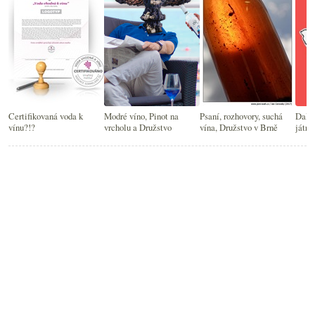
Certifikovaná voda k
Modré víno, Pinot na
Psaní, rozhovory, suchá
Další
vínu?!?
vrcholu a Družstvo
vína, Družstvo v Brně
játra