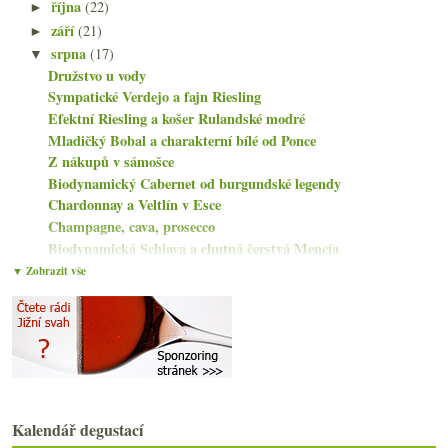
října
(22)
►
září
(21)
►
srpna
(17)
▼
Družstvo u vody
Sympatické Verdejo a fajn Riesling
Efektní Riesling a košer Rulandské modré
Mladičký Bobal a charakterní bílé od Ponce
Z nákupů v sámošce
Biodynamický Cabernet od burgundské legendy
Chardonnay a Veltlín v Esce
Champagne, cava, prosecco
Biodynamická Schiava a chutná čerstvá Mencía
Kdy v restauraci vrátit víno?
▼ Zobrazit vše
Parádní nefortifikované bílé z Jerezu
Výborná Rioja a skvělé i špatné naturální bubliny
Lehkonohé seriózní horské Nebbiolo
Čtyři výtečná Champagne nejen na léto
Třikrát Mencía od Bodegas Pittacum
Vyzrálý italský Riesling Falkenstein
Stará škola Prosecca
Kalendář degustací