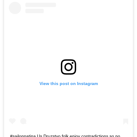
View this post on Instagram
#sailonpatina Us Druzstvo folk enjoy contradictions so no