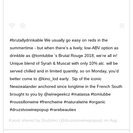
#brutallydrinkable We usually go easy on reds in the
summertime - but when there’s a lively, low-ABV option as
drinkble as @tomlubbe ’s Brutal Rouge 2018, we’re all in!
Unique blend of Syrah & Muscat with only 10% alc. will be
served chilled and in limited quantity, so on Monday, you’d
better come to @kino_lod early.. Sip of the iconic
Newzealander anchored since longtime in the French South
brought to you by @winegeekcz #matassa #tomlubbe
#roussillonwine #frenchwine #naturalwine #organic
#druzstvowinepopup #rarebeauties
A post shared by
Družstvo
(@druzstvowinepopup) on
Aug 28, 2019 at 1:36am PDT