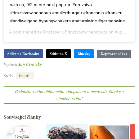
with us, 9/2 at our next pop-up. #druzstvo
#druzstvowinepopup #mullerthurgau #franconia #franken
#andiweigand #youngwinakers #naturalwine #germanwine
A post shared by
Družstvo
(@druzstvowinepopup) on
Aug 18, 2019 at 9:21am PDT
Sdílet na Facebooku
Sdílet na X
Bluesky
Kopírovat odkaz
Vystavil
Jan Čeřovský
Štítky:
Jen tak...
Podpořte svého oblíbeného vínopsavce a nezávislé články z
vinného světa!
Související články