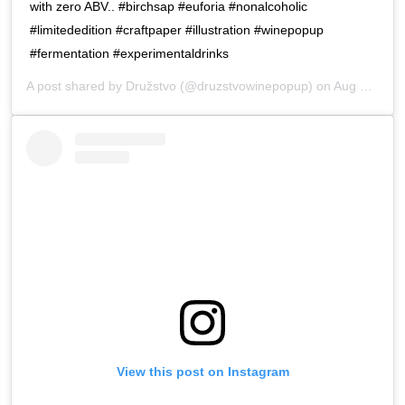
with zero ABV.. #birchsap #euforia #nonalcoholic
#limitededition #craftpaper #illustration #winepopup
#fermentation #experimentaldrinks
A post shared by
Družstvo
(@druzstvowinepopup) on
Aug 30, 2019 at 6:06am PDT
View this post on Instagram