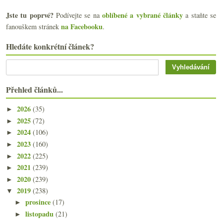
Jste tu poprvé?
oblíbené a vybrané články
Podívejte se na
a staňte se
na Facebooku
fanouškem stránek
.
Hledáte konkrétní článek?
Přehled článků...
2026
(35)
►
2025
(72)
►
2024
(106)
►
2023
(160)
►
2022
(225)
►
2021
(239)
►
2020
(239)
►
2019
(238)
▼
prosince
(17)
►
listopadu
(21)
►