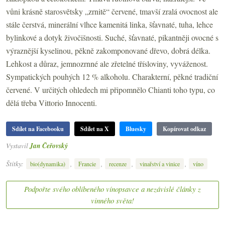
vůni krásně starosvětsky „zrnitě“ červené, tmavší zralá ovocnost ale
stále čerstvá, minerální vlhce kamenitá linka, šťavnaté, tuha, lehce
bylinkové a dotyk živočišnosti. Suché, šťavnaté, pikantněji ovocné s
výraznější kyselinou, pěkně zakomponované dřevo, dobrá délka.
Lehkost a důraz, jemnozrnné ale zřetelné třísloviny, vyváženost.
Sympatických pouhých 12 % alkoholu. Charakterní, pěkné tradiční
červené. V určitých ohledech mi připomnělo Chianti toho typu, co
dělá třeba Vittorio Innocenti.
Sdílet na Facebooku
Sdílet na X
Bluesky
Kopírovat odkaz
Vystavil
Jan Čeřovský
Štítky:
,
,
,
,
bio(dynamika)
Francie
recenze
vinařství a vinice
víno
Podpořte svého oblíbeného vínopsavce a nezávislé články z
vinného světa!