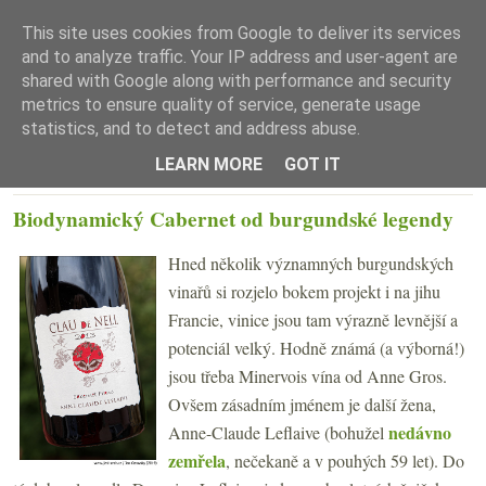
This site uses cookies from Google to deliver its services
and to analyze traffic. Your IP address and user-agent are
shared with Google along with performance and security
metrics to ensure quality of service, generate usage
statistics, and to detect and address abuse.
☰ Menu
LEARN MORE
GOT IT
PÁTEK 16. SRPNA 2019
Biodynamický Cabernet od burgundské legendy
Hned několik významných burgundských
vinařů si rozjelo bokem projekt i na jihu
Francie, vinice jsou tam výrazně levnější a
potenciál velký. Hodně známá (a výborná!)
jsou třeba Minervois vína od Anne Gros.
Ovšem zásadním jménem je další žena,
nedávno
Anne-Claude Leflaive (bohužel
zemřela
, nečekaně a v pouhých 59 let). Do