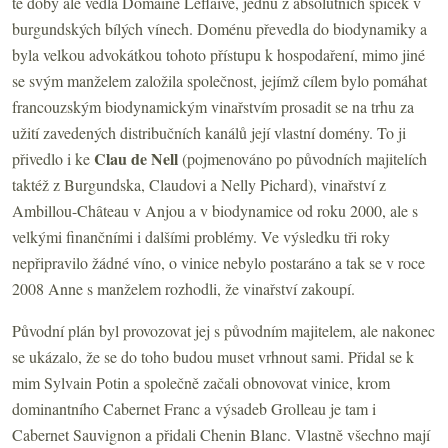
té doby ale vedla Domaine Leflaive, jednu z absolutních špiček v
burgundských bílých vínech. Doménu převedla do biodynamiky a
byla velkou advokátkou tohoto přístupu k hospodaření, mimo jiné
se svým manželem založila společnost, jejímž cílem bylo pomáhat
francouzským biodynamickým vinařstvím prosadit se na trhu za
užití zavedených distribučních kanálů její vlastní domény. To ji
Clau de Nell
přivedlo i ke
(pojmenováno po původních majitelích
taktéž z Burgundska, Claudovi a Nelly Pichard), vinařství z
Ambillou-Château v Anjou a v biodynamice od roku 2000, ale s
velkými finančními i dalšími problémy. Ve výsledku tři roky
nepřipravilo žádné víno, o vinice nebylo postaráno a tak se v roce
2008 Anne s manželem rozhodli, že vinařství zakoupí.
Původní plán byl provozovat jej s původním majitelem, ale nakonec
se ukázalo, že se do toho budou muset vrhnout sami. Přidal se k
mim Sylvain Potin a společně začali obnovovat vinice, krom
dominantního Cabernet Franc a výsadeb Grolleau je tam i
Cabernet Sauvignon a přidali Chenin Blanc. Vlastně všechno mají