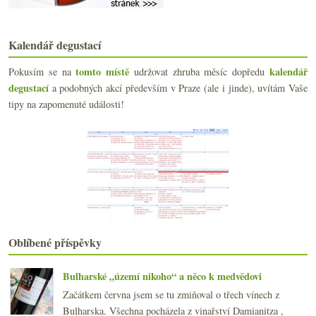
Třikrát Mencía od Bodegas Pittacum
Vyzrálý italský Riesling Falkenstein
Stará škola Prosecca
Kalendář degustací
července
(18)
►
tomto místě
kalendář
Pokusím se na
udržovat zhruba měsíc dopředu
června
(20)
►
degustací
a podobných akcí především v Praze (ale i jinde), uvítám Vaše
května
(21)
►
tipy na zapomenuté události!
dubna
(20)
►
března
(20)
►
února
(19)
►
ledna
(22)
►
2018
(240)
►
2017
(240)
►
2016
(250)
►
2015
(251)
►
Oblíbené příspěvky
2014
(254)
►
2013
(249)
►
Bulharské „území nikoho“ a něco k medvědovi
2012
(254)
►
2011
(252)
Začátkem června jsem se tu zmiňoval o třech vínech z
►
2010
Bulharska. Všechna pocházela z vinařství Damianitza ,
(249)
►