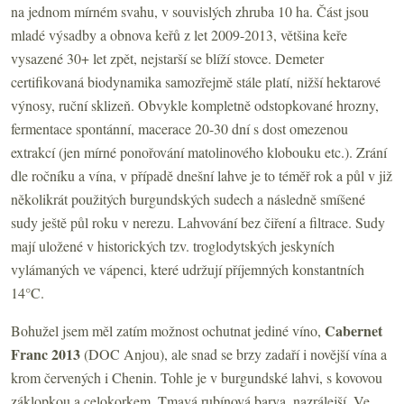
na jednom mírném svahu, v souvislých zhruba 10 ha. Část jsou
mladé výsadby a obnova keřů z let 2009-2013, většina keře
vysazené 30+ let zpět, nejstarší se blíží stovce. Demeter
certifikovaná biodynamika samozřejmě stále platí, nižší hektarové
výnosy, ruční sklizeň. Obvykle kompletně odstopkované hrozny,
fermentace spontánní, macerace 20-30 dní s dost omezenou
extrakcí (jen mírné ponořování matolinového klobouku etc.). Zrání
dle ročníku a vína, v případě dnešní lahve je to téměř rok a půl v již
několikrát použitých burgundských sudech a následně smíšené
sudy ještě půl roku v nerezu. Lahvování bez čiření a filtrace. Sudy
mají uložené v historických tzv. troglodytských jeskyních
vylámaných ve vápenci, které udržují příjemných konstantních
14°C.
Cabernet
Bohužel jsem měl zatím možnost ochutnat jediné víno,
Franc 2013
(DOC Anjou), ale snad se brzy zadaří i novější vína a
krom červených i Chenin. Tohle je v burgundské lahvi, s kovovou
záklopkou a celokorkem. Tmavá rubínová barva, nazrálejší. Ve