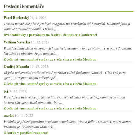
Poslední komentáře
Pavel Raclavský
26. 1. 2026
Trochu pozdě, ale přece jen bych reagoval na Frankovku od Kasnyiků. Hodnotil jsem ji
vloni ve Strekově podobně. Ovšem z…
Dvě frankovky s pozvánkou na festival, degustace a konferenci
William Vaverka
10. 12. 2025
Pokud se bude klučit na správných místech, nevidím v tom problém, réva patří do svahu.
Nicméně se obávám, že po dotacích…
Z čeho pít víno, smutné zprávy ze světa vína a viněta Moutonu
Ondřej Marada
10. 12. 2025
Já jako univerzální zesilovač vůně pužívám ručně foukanou Gabriel - Glas.Pak jsem
zjistil, že stejnou službu udělají opě…
Z čeho pít víno, smutné zprávy ze světa vína a viněta Moutonu
p.j.
4. 12. 2025
Pořád jsem přesvědčený, že pro titul typu world class pinot je bezpodmínečně nutná
tortura sklenkou riedel sommelier bur…
Z čeho pít víno, smutné zprávy ze světa vína a viněta Moutonu
merlot
10. 11. 2025
V článku je přesně popsáno proč toto nepodnikám, víno a jídlo v restaraci, pouze doma.
Problém je, že korkovou vadu nelz…
O korku v prestižní restauraci