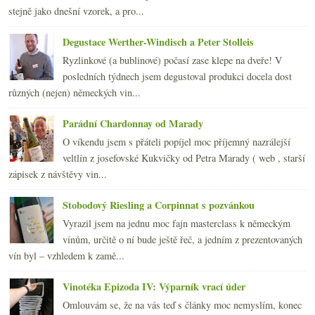
stejně jako dnešní vzorek, a pro...
2009
(249)
►
2008
(270)
►
Degustace Werther-Windisch a Peter Stolleis
2007
(108)
►
Ryzlinkové (a bublinové) počasí zase klepe na dveře! V
posledních týdnech jsem degustoval produkci docela dost
různých (nejen) německých vin...
Parádní Chardonnay od Marady
O víkendu jsem s přáteli popíjel moc příjemný nazrálejší
veltlín z josefovské Kukvičky od Petra Marady ( web , starší
zápisek z návštěvy vin...
Stobodový Riesling a Corpinnat s pozvánkou
Vyrazil jsem na jednu moc fajn masterclass k německým
vínům, určitě o ní bude ještě řeč, a jedním z prezentovaných
vín byl – vzhledem k zamě...
Vinotéka Epizoda IV: Výparník vrací úder
Omlouvám se, že na vás teď s články moc nemyslím, konec