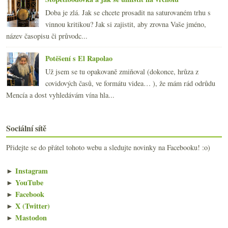
Doba je zlá. Jak se chcete prosadit na saturovaném trhu s
vinnou kritikou? Jak si zajistit, aby zrovna Vaše jméno,
název časopisu či průvodc...
Potěšení s El Rapolao
Už jsem se tu opakovaně zmiňoval (dokonce, hrůza z
covidových časů, ve formátu videa… ), že mám rád odrůdu
Mencía a dost vyhledávám vína hla...
Sociální sítě
Přidejte se do přátel tohoto webu a sledujte novinky na Facebooku! :o)
►
Instagram
►
YouTube
►
Facebook
►
X (Twitter)
►
Mastodon