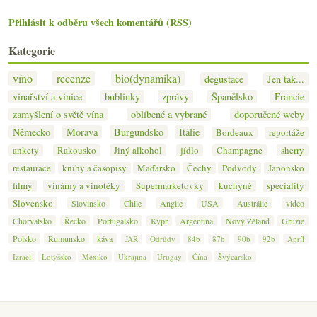
Přihlásit k odběru všech komentářů (RSS)
Kategorie
víno
recenze
bio(dynamika)
degustace
Jen tak...
vinařství a vinice
bublinky
zprávy
Španělsko
Francie
zamyšlení o světě vína
oblíbené a vybrané
doporučené weby
Německo
Morava
Burgundsko
Itálie
Bordeaux
reportáže
ankety
Rakousko
Jiný alkohol
jídlo
Champagne
sherry
restaurace
knihy a časopisy
Maďarsko
Čechy
Podvody
Japonsko
filmy
vinárny a vinotéky
Supermarketovky
kuchyně
speciality
Slovensko
Slovinsko
Chile
Anglie
USA
Austrálie
video
Chorvatsko
Řecko
Portugalsko
Kypr
Argentina
Nový Zéland
Gruzie
Polsko
Rumunsko
káva
JAR
Odrůdy
84b
87b
90b
92b
Apríl
Izrael
Lotyšsko
Mexiko
Ukrajina
Urugay
Čína
Švýcarsko