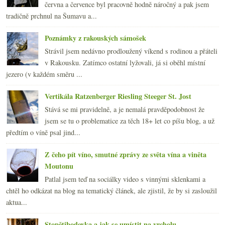
června a července byl pracovně hodně náročný a pak jsem
tradičně prchnul na Šumavu a...
Poznámky z rakouských sámošek
Strávil jsem nedávno prodloužený víkend s rodinou a přáteli
v Rakousku. Zatímco ostatní lyžovali, já si oběhl místní
jezero (v každém směru ...
Vertikála Ratzenberger Riesling Steeger St. Jost
Stává se mi pravidelně, a je nemalá pravděpodobnost že
jsem se tu o problematice za těch 18+ let co píšu blog, a už
předtím o víně psal jind...
Z čeho pít víno, smutné zprávy ze světa vína a viněta
Moutonu
Patlal jsem teď na sociálky video s vinnými sklenkami a
chtěl ho odkázat na blog na tematický článek, ale zjistil, že by si zasloužil
aktua...
Stopětibodovka a jak se umístit na vrcholu