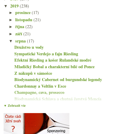
2019
(238)
▼
prosince
(17)
►
listopadu
(21)
►
října
(22)
►
září
(21)
►
srpna
(17)
▼
Družstvo u vody
Sympatické Verdejo a fajn Riesling
Efektní Riesling a košer Rulandské modré
Mladičký Bobal a charakterní bílé od Ponce
Z nákupů v sámošce
Biodynamický Cabernet od burgundské legendy
Chardonnay a Veltlín v Esce
Champagne, cava, prosecco
Biodynamická Schiava a chutná čerstvá Mencía
Kdy v restauraci vrátit víno?
▼ Zobrazit vše
Parádní nefortifikované bílé z Jerezu
Výborná Rioja a skvělé i špatné naturální bubliny
Lehkonohé seriózní horské Nebbiolo
Čtyři výtečná Champagne nejen na léto