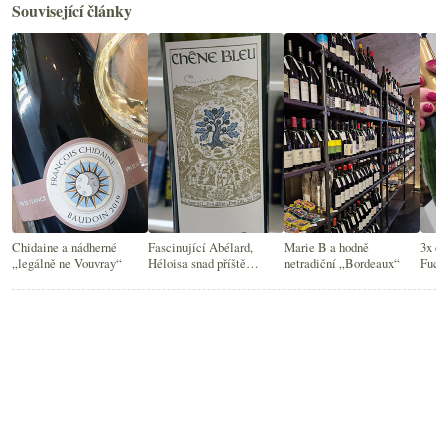
Související články
Chidaine a nádherné
Fascinující Abélard,
Marie B a hodně
3x cr
„legálně ne Vouvray“
Héloisa snad příště…
netradiční „Bordeaux“
Fuchs