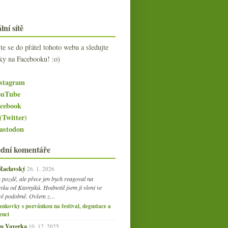
lní sítě
jte se do přátel tohoto webu a sledujte
ky na Facebooku! :o)
stagram
uTube
cebook
(Twitter)
stodon
ední komentáře
 Raclavský
26. 1. 2026
 pozdě, ale přece jen bych reagoval na
vku od Kasnyiků. Hodnotil jsem ji vloni ve
vě podobně. Ovšem z…
ankovky s pozvánkou na festival, degustace a
enci
am Vaverka
10. 12. 2025