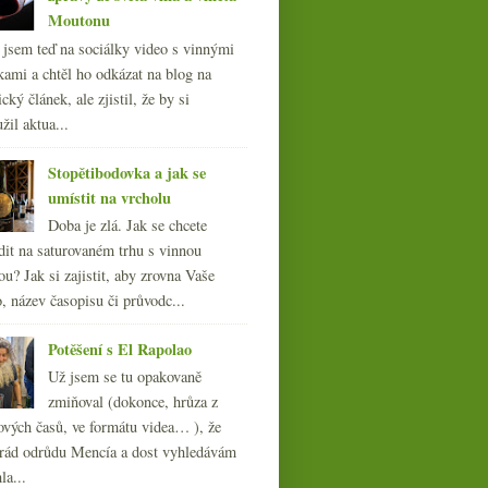
Moutonu
l jsem teď na sociálky video s vinnými
kami a chtěl ho odkázat na blog na
cký článek, ale zjistil, že by si
žil aktua...
Stopětibodovka a jak se
umístit na vrcholu
Doba je zlá. Jak se chcete
dit na saturovaném trhu s vinnou
ou? Jak si zajistit, aby zrovna Vaše
, název časopisu či průvodc...
Potěšení s El Rapolao
Už jsem se tu opakovaně
zmiňoval (dokonce, hrůza z
ových časů, ve formátu videa… ), že
ád odrůdu Mencía a dost vyhledávám
la...