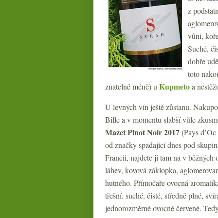
z podstat
aglomerov
vůni, koř
Suché, či
dobře udě
toto nako
Kupmeto
znatelně méně) u
a nestěžuj
U levných vín ještě zůstanu. Nakupo
Bille a v momentu slabší vůle zkusm
Mazet Pinot Noir 2017
(Pays d’Oc 
od značky spadající dnes pod skupin
Francii, najdete ji tam na v běžný
láhev, kovová záklopka, aglomerovan
hutného. Přímočaře ovocná aromatika
třešní. suché, čisté, středně plné, svír
jednorozměrné ovocné červené. Tedy 