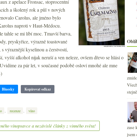
eaux z apelace Fronsac, stoprocentní
cích a školený rok a půl v nových
enovalo Carolus, ale jméno bylo
Karolus naproti v Haut-Médocu.
le tahle se mi líbí moc. Tmavší barva,
Oblí
lody, pryskyřice, výrazně toastované
 s výraznější kyselinou a čerstvostí,
, vyšší alkohol nijak neruší a ven neleze, ovšem dřevo se hlásí o
2
►
 Uvidíme za pár let, v současné podobě osloví mnohé ale mne
2
►
-)
2
zmiňo
►
Všech
2
►
Bluesky
Kopírovat odkaz
stejn
2
►
2
►
2
►
,
,
ko
recenze
víno
2
►
2
►
ného vínopsavce a nezávislé články z vinného světa!
zase 
2
►
jsem 
2
►