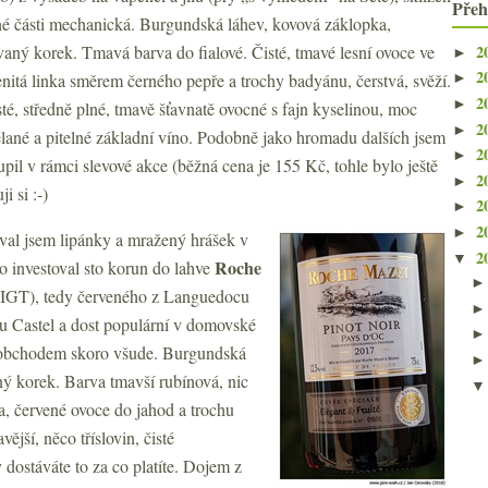
Přeh
né části mechanická. Burgundská láhev, kovová záklopka,
2
aný korek. Tmavá barva do fialové. Čisté, tmavé lesní ovoce ve
►
2
enitá linka směrem černého pepře a trochy badyánu, čerstvá, svěží.
►
2
►
sté, středně plné, tmavě šťavnatě ovocné s fajn kyselinou, moc
2
►
lané a pitelné základní víno. Podobně jako hromadu dalších jsem
2
►
upil v rámci slevové akce (běžná cena je 155 Kč, tohle bylo ještě
2
►
i si :-)
2
►
2
►
val jsem lipánky a mražený hrášek v
2
▼
Roche
o investoval sto korun do lahve
IGT), tedy červeného z Languedocu
u Castel a dost populární v domovské
ch obchodem skoro všude. Burgundská
ý korek. Barva tmavší rubínová, nic
, červené ovoce do jahod a trochu
avější, něco tříslovin, čisté
dostáváte to za co platíte. Dojem z