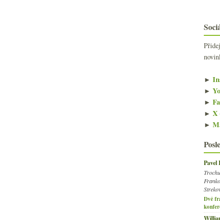
Sociá
Přide
novin
►
In
►
Yo
►
Fa
►
X 
►
Ma
Posl
Pavel
Trochu
Franko
Streko
Dvě fr
konfer
Willi