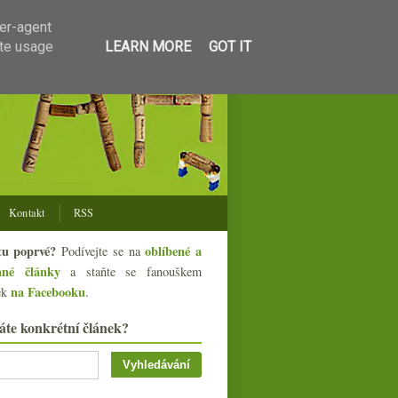
ser-agent
ate usage
LEARN MORE
GOT IT
Kontakt
RSS
tu poprvé?
oblíbené a
Podívejte se na
ané články
a staňte se fanouškem
na Facebooku
ek
.
áte konkrétní článek?