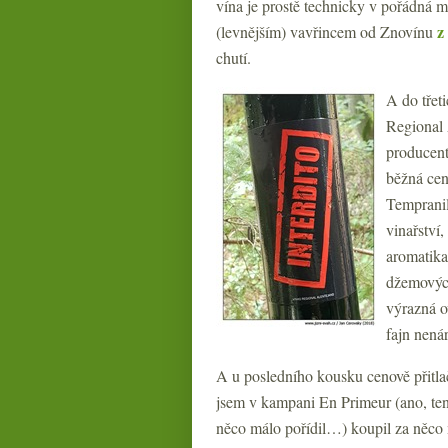
vína je prostě technicky v pořádná 
z
(levnějším) vavřincem od Znovínu
chutí.
A do třet
Regional 
producen
běžná cen
Tempranil
vinařství,
aromatika
džemových
výrazná o
fajn nenár
A u posledního kousku cenově přitl
jsem v kampani En Primeur (ano, tenh
něco málo pořídil…) koupil za něco m