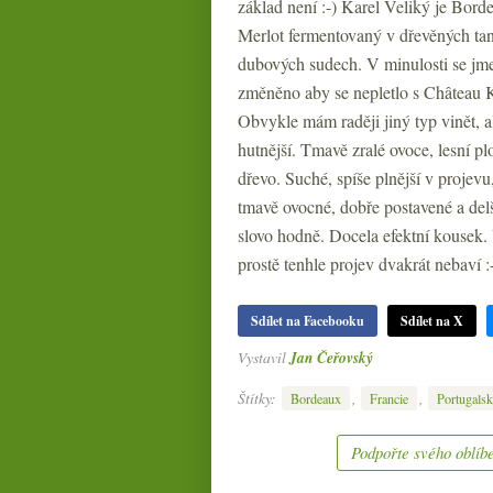
základ není :-) Karel Veliký je Bord
Merlot fermentovaný v dřevěných tan
dubových sudech. V minulosti se jm
změněno aby se nepletlo s Château 
Obvykle mám raději jiný typ vinět, a
hutnější. Tmavě zralé ovoce, lesní p
dřevo. Suché, spíše plnější v projevu,
tmavě ovocné, dobře postavené a delší
slovo hodně. Docela efektní kousek.
prostě tenhle projev dvakrát nebaví :
Sdílet na Facebooku
Sdílet na X
Vystavil
Jan Čeřovský
Štítky:
,
,
Bordeaux
Francie
Portugals
Podpořte svého oblíbe