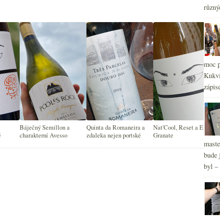
různý
moc p
Kukvi
zápis
Báječný Semillon a
Quinta da Romaneira a
Nat'Cool, Reset a El Pino
é
charakterní Avesso
zdaleka nejen portské
Granate
maste
bude 
byl –