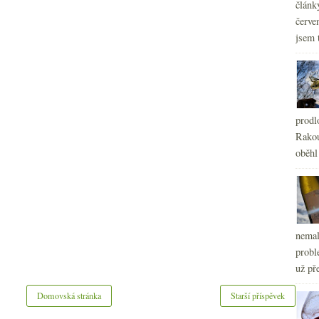
článk
červe
jsem 
prodl
Rakou
oběhl
nemal
probl
už pře
Domovská stránka
Starší příspěvek