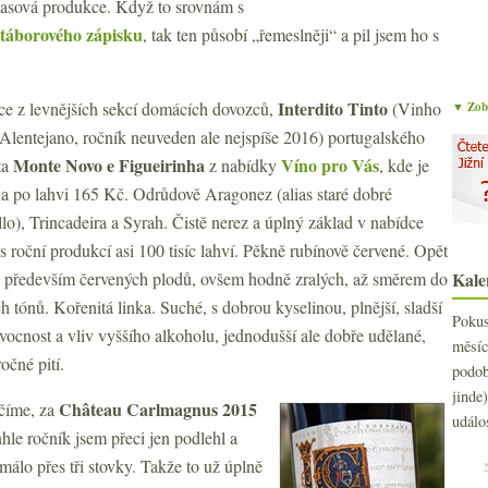
masová produkce. Když to srovnám s
 táborového zápisku
, tak ten působí „řemeslněji“ a pil jsem ho s
Interdito Tinto
ice z levnějších sekcí domácích dovozců,
(Vinho
▼ Zobr
Alentejano, ročník neuveden ale nejspíše 2016) portugalského
Monte Novo e Figueirinha
Víno pro Vás
ta
z nabídky
, kde je
a po lahvi 165 Kč. Odrůdově Aragonez (alias staré dobré
lo), Trincadeira a Syrah. Čistě nerez a úplný základ v nabídce
 s roční produkcí asi 100 tisíc lahví. Pěkně rubínově červené. Opět
 především červených plodů, ovšem hodně zralých, až směrem do
Kale
 tónů. Kořenitá linka. Suché, s dobrou kyselinou, plnější, sladší
Poku
vocnost a vliv vyššího alkoholu, jednodušší ale dobře udělané,
měs
očné pití.
podo
jind
Château Carlmagnus 2015
ačíme, za
událo
le ročník jsem přeci jen podlehl a
álo přes tři stovky. Takže to už úplně