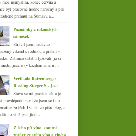
y moc nemyslím, konec června a
nce byl pracovně hodně náročný a pak
tradičně prchnul na Šumavu a...
Poznámky z rakouských
sámošek
Strávil jsem nedávno
oužený víkend s rodinou a přáteli v
sku. Zatímco ostatní lyžovali, já si
 místní jezero (v každém směru ...
Vertikála Ratzenberger
Riesling Steeger St. Jost
Stává se mi pravidelně, a je
á pravděpodobnost že jsem se tu o
ematice za těch 18+ let co píšu blog, a
dtím o víně psal jind...
Z čeho pít víno, smutné
zprávy ze světa vína a viněta