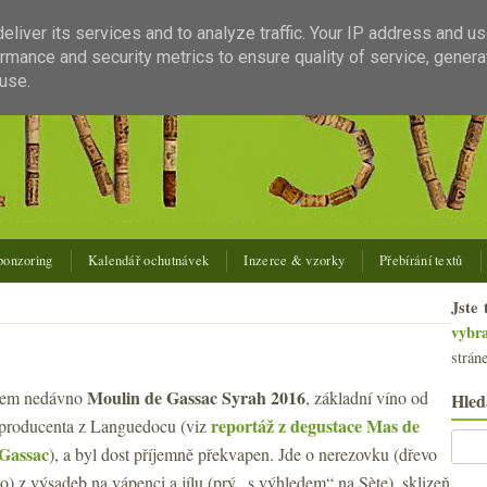
liver its services and to analyze traffic. Your IP address and u
rmance and security metrics to ensure quality of service, gener
use.
ponzoring
Kalendář ochutnávek
Inzerce & vzorky
Přebírání textů
Jste 
vybr
strán
Moulin de Gassac Syrah 2016
jsem nedávno
, základní víno od
Hled
reportáž z degustace Mas de
 producenta z Languedocu (viz
Gassac
), a byl dost příjemně překvapen. Jde o nerezovku (dřevo
lo) z výsadeb na vápenci a jílu (prý „s výhledem“ na Sète), sklizeň