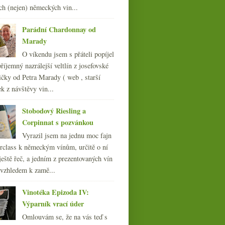
ch (nejen) německých vin...
Parádní Chardonnay od
Marady
O víkendu jsem s přáteli popíjel
říjemný nazrálejší veltlín z josefovské
čky od Petra Marady ( web , starší
ek z návštěvy vin...
Stobodový Riesling a
Corpinnat s pozvánkou
Bois de Favereau v
Vyrazil jsem na jednu moc fajn
červené i bílé
rclass k německým vínům, určitě o ní
ještě řeč, a jedním z prezentovaných vín
 vzhledem k zamě...
Vinotéka Epizoda IV:
Výparník vrací úder
Omlouvám se, že na vás teď s