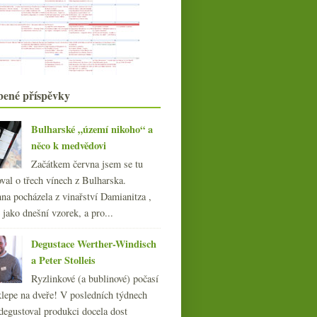
sklizeň, lieu-dit ...
července
(18)
►
června
(20)
►
května
(19)
►
dubna
(19)
►
března
bené příspěvky
(21)
►
února
(20)
►
ledna
(22)
Bulharské „území nikoho“ a
►
něco k medvědovi
017
(240)
016
Začátkem června jsem se tu
(250)
015
val o třech vínech z Bulharska.
(251)
na pocházela z vinařství Damianitza ,
014
(254)
ě jako dnešní vzorek, a pro...
013
(249)
012
(254)
Degustace Werther-Windisch
011
(252)
a Peter Stolleis
010
(249)
Ryzlinkové (a bublinové) počasí
009
(249)
klepe na dveře! V posledních týdnech
008
(270)
degustoval produkci docela dost
007
(108)