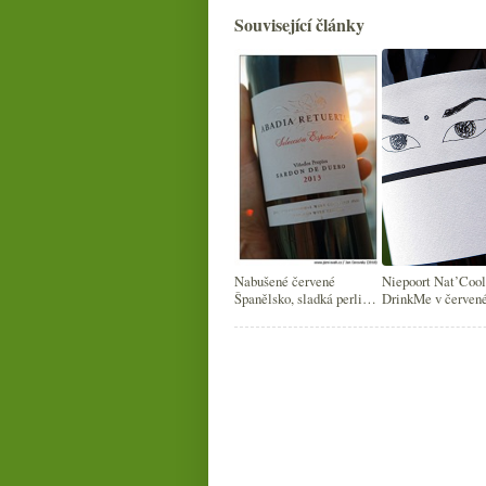
Související články
Nabušené červené
Niepoort Nat’Cool
Španělsko, sladká perlivá
DrinkMe v červen
Itálie a zajímavé
Portugalsko