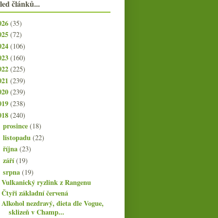
led článků...
026
(35)
025
(72)
024
(106)
023
(160)
022
(225)
021
(239)
020
(239)
019
(238)
018
(240)
prosince
(18)
►
listopadu
(22)
►
října
(23)
►
září
(19)
►
srpna
(19)
▼
Vulkanický ryzlink z Rangenu
Čtyři základní červená
Alkohol nezdravý, dieta dle Vogue,
sklizeň v Champ...