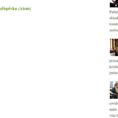
příspěvku (Atom)
Patla
sklen
temati
zaslou
prosa
kritik
jméno
covid
mám r
vína h