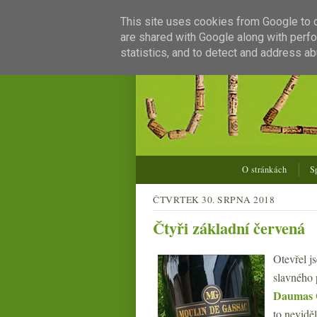
This site uses cookies from Google to de
are shared with Google along with perfo
statistics, and to detect and address ab
O stránkách
S
ČTVRTEK 30. SRPNA 2018
Čtyři základní červená
Otevřel 
slavného
Daumas 
to nevidě