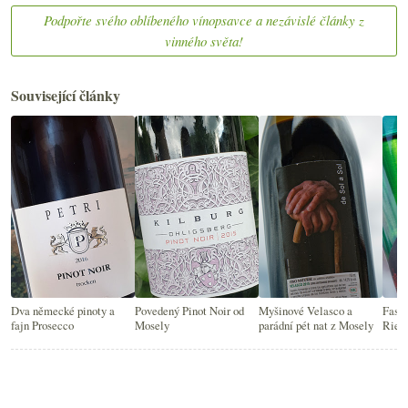
Podpořte svého oblíbeného vínopsavce a nezávislé články z
vinného světa!
Související články
Dva německé pinoty a
Povedený Pinot Noir od
Myšinové Velasco a
Fasci
fajn Prosecco
Mosely
parádní pét nat z Mosely
Riesl