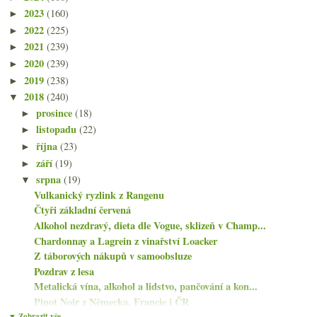
2023
(160)
►
2022
(225)
►
2021
(239)
►
2020
(239)
►
2019
(238)
►
2018
(240)
▼
prosince
(18)
►
listopadu
(22)
►
října
(23)
►
září
(19)
►
srpna
(19)
▼
Vulkanický ryzlink z Rangenu
Čtyři základní červená
Alkohol nezdravý, dieta dle Vogue, sklizeň v Champ...
Chardonnay a Lagrein z vinařství Loacker
Z táborových nákupů v samoobsluze
Pozdrav z lesa
Metalická vína, alkohol a lidstvo, pančování a kon...
Pinot Noir z Německa, Francie i ČR
Vavřinec z Čech s výhledem
▼ Zobrazit vše