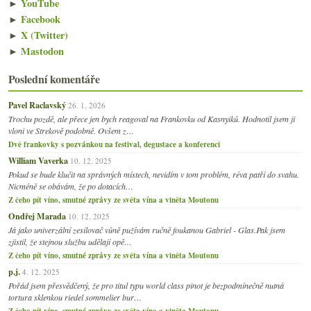
►
YouTube
►
Facebook
►
X (Twitter)
►
Mastodon
Poslední komentáře
Pavel Raclavský
26. 1. 2026
Trochu pozdě, ale přece jen bych reagoval na Frankovku od Kasnyiků. Hodnotil jsem ji
vloni ve Strekově podobně. Ovšem z…
Dvě frankovky s pozvánkou na festival, degustace a konferenci
William Vaverka
10. 12. 2025
Pokud se bude klučit na správných místech, nevidím v tom problém, réva patří do svahu.
Nicméně se obávám, že po dotacích…
Z čeho pít víno, smutné zprávy ze světa vína a viněta Moutonu
Ondřej Marada
10. 12. 2025
Já jako univerzální zesilovač vůně pužívám ručně foukanou Gabriel - Glas.Pak jsem
zjistil, že stejnou službu udělají opě…
Z čeho pít víno, smutné zprávy ze světa vína a viněta Moutonu
p.j.
4. 12. 2025
Pořád jsem přesvědčený, že pro titul typu world class pinot je bezpodmínečně nutná
tortura sklenkou riedel sommelier bur…
Z čeho pít víno, smutné zprávy ze světa vína a viněta Moutonu