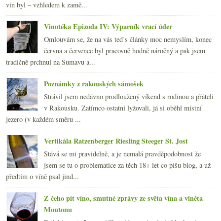
vín byl – vzhledem k zamě...
Vinotéka Epizoda IV: Výparník vrací úder
Omlouvám se, že na vás teď s články moc nemyslím, konec
června a července byl pracovně hodně náročný a pak jsem
tradičně prchnul na Šumavu a...
Poznámky z rakouských sámošek
Strávil jsem nedávno prodloužený víkend s rodinou a přáteli
v Rakousku. Zatímco ostatní lyžovali, já si oběhl místní
jezero (v každém směru ...
Vertikála Ratzenberger Riesling Steeger St. Jost
Stává se mi pravidelně, a je nemalá pravděpodobnost že
jsem se tu o problematice za těch 18+ let co píšu blog, a už
předtím o víně psal jind...
Z čeho pít víno, smutné zprávy ze světa vína a viněta
Moutonu