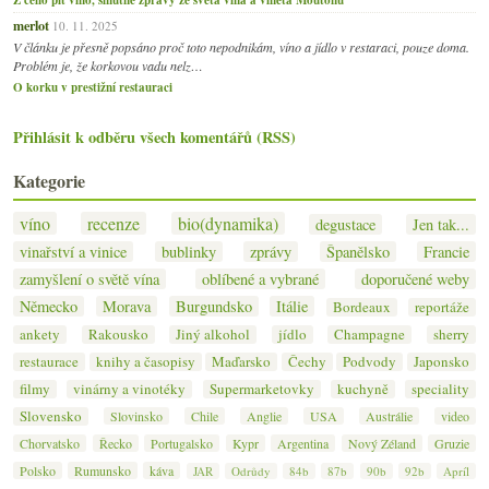
merlot
10. 11. 2025
V článku je přesně popsáno proč toto nepodnikám, víno a jídlo v restaraci, pouze doma.
Problém je, že korkovou vadu nelz…
O korku v prestižní restauraci
Přihlásit k odběru všech komentářů (RSS)
Kategorie
víno
recenze
bio(dynamika)
degustace
Jen tak...
vinařství a vinice
bublinky
zprávy
Španělsko
Francie
zamyšlení o světě vína
oblíbené a vybrané
doporučené weby
Německo
Morava
Burgundsko
Itálie
Bordeaux
reportáže
ankety
Rakousko
Jiný alkohol
jídlo
Champagne
sherry
restaurace
knihy a časopisy
Maďarsko
Čechy
Podvody
Japonsko
filmy
vinárny a vinotéky
Supermarketovky
kuchyně
speciality
Slovensko
Slovinsko
Chile
Anglie
USA
Austrálie
video
Chorvatsko
Řecko
Portugalsko
Kypr
Argentina
Nový Zéland
Gruzie
Polsko
Rumunsko
káva
JAR
Odrůdy
84b
87b
90b
92b
Apríl