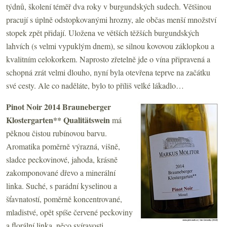
týdnů, školení téměř dva roky v burgundských sudech. Většinou
pracují s úplně odstopkovanými hrozny, ale občas menší množství
stopek zpět přidají. Uložena ve větších těžších burgundských
lahvích (s velmi vypuklým dnem), se silnou kovovou záklopkou a
kvalitním celokorkem. Naprosto zřetelně jde o vína připravená a
schopná zrát velmi dlouho, nyní byla otevřena teprve na začátku
své cesty. Ale co naděláte, bylo to příliš velké lákadlo…
Pinot Noir 2014 Brauneberger
Klostergarten** Qualitätswein
má
pěknou čistou rubínovou barvu.
Aromatika poměrně výrazná, višně,
sladce peckovinové, jahoda, krásně
zakomponované dřevo a minerální
linka. Suché, s parádní kyselinou a
šťavnatostí, poměrně koncentrované,
mladistvé, opět spíše červené peckoviny
a florální linka, něco svíravosti,