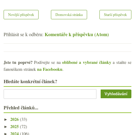
Novější příspěvek
Domovská stránka
Starší příspěvek
Komentáře k příspěvku (Atom)
Přihlásit se k odběru:
Jste tu poprvé?
oblíbené a vybrané články
Podívejte se na
a staňte se
na Facebooku
fanouškem stránek
.
Hledáte konkrétní článek?
Přehled článků...
2026
(33)
►
2025
(72)
►
2024
(106)
►