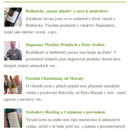
2015
(251)
►
2014
(254)
Bulharské „území nikoho“ a něco k medvědovi
►
2013
(249)
►
Začátkem června jsem se tu zmiňoval o třech vínech z
2012
(254)
►
Bulharska. Všechna pocházela z vinařství Damianitza ,
2011
(252)
►
stejně jako dnešní vzorek, a pro...
2010
(249)
►
Degustace Werther-Windisch a Peter Stolleis
2009
(249)
►
2008
(270)
►
Ryzlinkové (a bublinové) počasí zase klepe na dveře! V
2007
(108)
posledních týdnech jsem degustoval produkci docela dost
►
různých (nejen) německých vin...
Parádní Chardonnay od Marady
O víkendu jsem s přáteli popíjel moc příjemný nazrálejší
veltlín z josefovské Kukvičky od Petra Marady ( web , starší
zápisek z návštěvy vin...
Stobodový Riesling a Corpinnat s pozvánkou
Vyrazil jsem na jednu moc fajn masterclass k německým
vínům, určitě o ní bude ještě řeč, a jedním z prezentovaných