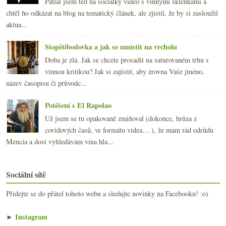
Patlal jsem teď na sociálky video s vinnými sklenkami a
chtěl ho odkázat na blog na tematický článek, ale zjistil, že by si zasloužil
aktua...
Stopětibodovka a jak se umístit na vrcholu
Doba je zlá. Jak se chcete prosadit na saturovaném trhu s
vinnou kritikou? Jak si zajistit, aby zrovna Vaše jméno,
název časopisu či průvodc...
Potěšení s El Rapolao
Už jsem se tu opakovaně zmiňoval (dokonce, hrůza z
covidových časů, ve formátu videa… ), že mám rád odrůdu
Mencía a dost vyhledávám vína hla...
Sociální sítě
Přidejte se do přátel tohoto webu a sledujte novinky na Facebooku! :o)
►
Instagram