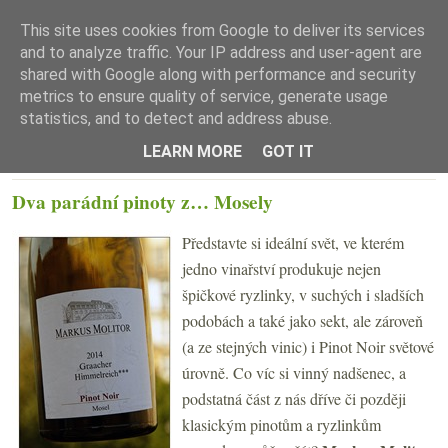
This site uses cookies from Google to deliver its services
and to analyze traffic. Your IP address and user-agent are
shared with Google along with performance and security
metrics to ensure quality of service, generate usage
statistics, and to detect and address abuse.
☰ Menu
LEARN MORE
GOT IT
PONDĚLÍ 6. SRPNA 2018
Dva parádní pinoty z… Mosely
Představte si ideální svět, ve kterém
jedno vinařství produkuje nejen
špičkové ryzlinky, v suchých i sladších
podobách a také jako sekt, ale zároveň
(a ze stejných vinic) i Pinot Noir světové
úrovně. Co víc si vinný nadšenec, a
podstatná část z nás dříve či později
klasickým pinotům a ryzlinkům