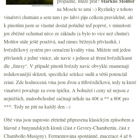
Markus Molitor
propadne, může přát?
na Mosele to umí :-) Ryzlinky z tohoto
vinařství chutnám a sem tam i po lahvi piju celkem pravidelně, ale
k pinotům jsem se vlastně dostal pořádně teď poprvé, v minulosti
jen zběžně ochutnal něco ze základu (a bylo to více než chutné).
Molitor stále ještě používá, nad rámec běžných přívlastků, i
hvězdičkový systém pro označení kvality vína. Můžete mít jeden
přívlastek z jedné vinice, ale navíc s jednou až třemi hvězdičkami
dle „finesy“. V případě pinotů hvězdy navíc obvykle znamenají
redukovanější sklizeň, specifické selekce sudů a větší potenciál
zrání. Zde hodnocená vína jsou dvou a tříhvězdičková, tedy ta které
vinařství považuje za svou špičku. A bohužel i ceny už nejsou z
nejnižších, maloobchodně začínají někde na 40€ u ** a 80€ pro
***. Tedy ne pití na každý den :-)
Obě vína jsou naprosto zřetelně připravena klasickým způsobem a
hlavně z burgundských klonů (část z Gevrey-Chambertin, část z
Chambolle-Musigny). Fermentována spontánně, macerace 4 až 6