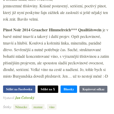
jemnozrnné třísloviny. Krásně postavený, seriózní, poctivý pinot,
který již nyní poskytne fajn zážitek ale zaslouží si ještě nějaký ten
rok zrát. Bavilo velmi.
Pinot Noir 2014 Graacher Himmelreich*** Qualitätswein
je v
barvě mírně tmavší a takový i další projev. Opět peckovinové,
tmavší a hlubší. Kouřová a kořenitá linka, mineralita, parádně
dřevo. Sevřenější a nutně potřebuje čas. Suché, strukturované
bohatší mladé koncentrované víno, s výraznější tříslovinou a zatím
přísnějším projevem, ale spoustou sladší peckovinové ovocnost,
dlouhé, seriózní. Velké víno na cestě a nadšení. Jo, tohle bych si
místo Burgundska dovedl představit. Jen… už to nestojí méně :-D
Sdílet na Facebooku
Sdílet na X
Bluesky
Kopírovat odkaz
Vystavil
Jan Čeřovský
Štítky:
,
,
Německo
recenze
víno