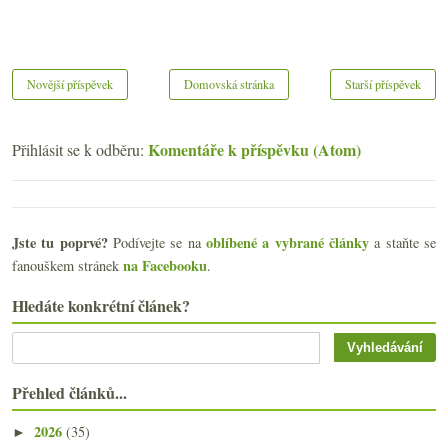
Novější příspěvek
Domovská stránka
Starší příspěvek
Komentáře k příspěvku (Atom)
Přihlásit se k odběru:
Jste tu poprvé?
oblíbené a vybrané články
Podívejte se na
a staňte se
na Facebooku
fanouškem stránek
.
Hledáte konkrétní článek?
Přehled článků...
2026
(35)
►