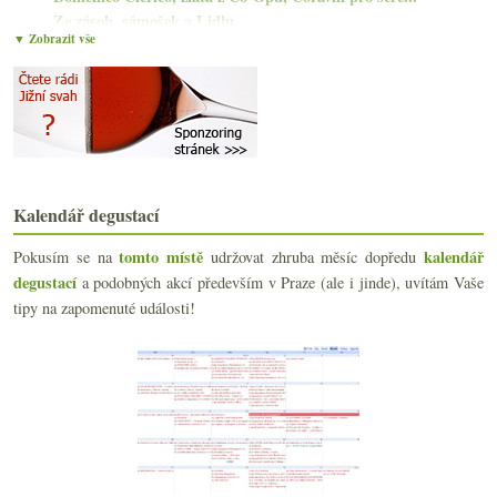
Ze zásob, sámošek a Lidlu
▼ Zobrazit vše
S lahví od potoka
Slepá degustace červených burgundských
Postarší ryzlink z Moravy a z Wachau
Piju furt dokola to samé…
Prohibice, papež a naturální vína, Anglie, krabicá...
Parádní šumivá růžovka a jedna trochu utahaná
Krug Grande Cuvée č. 411046
Anglické bubliny, německý Ryzlink, obludná Barbera...
Kalendář degustací
Dvakrát mladý Juhfark
tomto místě
kalendář
Pokusím se na
udržovat zhruba měsíc dopředu
června
(18)
►
degustací
a podobných akcí především v Praze (ale i jinde), uvítám Vaše
května
(20)
►
tipy na zapomenuté události!
dubna
(18)
►
března
(23)
►
února
(20)
►
ledna
(22)
►
2016
(250)
►
2015
(251)
►
2014
(254)
►