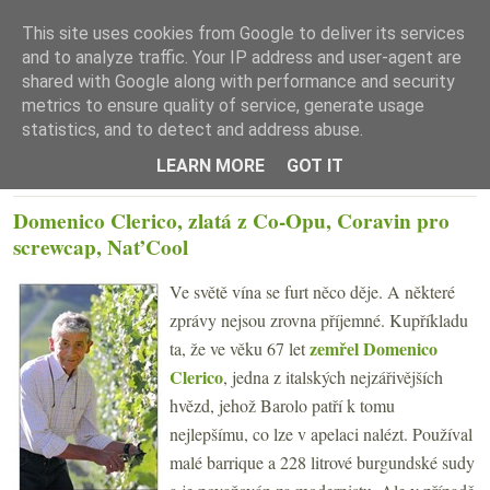
This site uses cookies from Google to deliver its services
and to analyze traffic. Your IP address and user-agent are
shared with Google along with performance and security
metrics to ensure quality of service, generate usage
statistics, and to detect and address abuse.
☰ Menu
LEARN MORE
GOT IT
ÚTERÝ 25. ČERVENCE 2017
Domenico Clerico, zlatá z Co-Opu, Coravin pro
screwcap, Nat’Cool
Ve světě vína se furt něco děje. A některé
zprávy nejsou zrovna příjemné. Kupříkladu
zemřel Domenico
ta, že ve věku 67 let
Clerico
, jedna z italských nejzářivějších
hvězd, jehož Barolo patří k tomu
nejlepšímu, co lze v apelaci nalézt. Používal
malé barrique a 228 litrové burgundské sudy