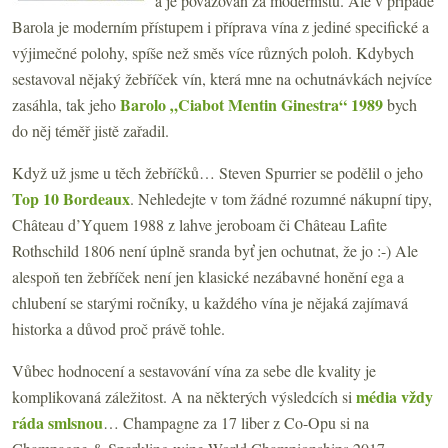
a je považován za modernistu. Ale v případě
Barola je moderním přístupem i příprava vína z jediné specifické a
výjimečné polohy, spíše než směs více různých poloh. Kdybych
sestavoval nějaký žebříček vín, která mne na ochutnávkách nejvíce
Barolo „Ciabot Mentin Ginestra“ 1989
zasáhla, tak jeho
bych
do něj téměř jistě zařadil.
Když už jsme u těch žebříčků… Steven Spurrier se podělil o jeho
Top 10 Bordeaux
. Nehledejte v tom žádné rozumné nákupní tipy,
Château d’Yquem 1988 z lahve jeroboam či Château Lafite
Rothschild 1806 není úplně sranda byť jen ochutnat, že jo :-) Ale
alespoň ten žebříček není jen klasické nezábavné honění ega a
chlubení se starými ročníky, u každého vína je nějaká zajímavá
historka a důvod proč právě tohle.
Vůbec hodnocení a sestavování vína za sebe dle kvality je
média vždy
komplikovaná záležitost. A na některých výsledcích si
ráda smlsnou
… Champagne za 17 liber z Co-Opu si na