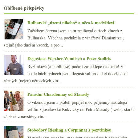
2013
(249)
►
Oblíbené příspěvky
2012
(254)
►
2011
(252)
►
Bulharské „území nikoho“ a něco k medvědovi
2010
(249)
►
Začátkem června jsem se tu zmiňoval o třech vínech z
2009
(249)
►
Bulharska. Všechna pocházela z vinařství Damianitza ,
2008
(270)
►
stejně jako dnešní vzorek, a pro...
2007
(108)
►
Degustace Werther-Windisch a Peter Stolleis
Ryzlinkové (a bublinové) počasí zase klepe na dveře! V
posledních týdnech jsem degustoval produkci docela dost
různých (nejen) německých vin...
Parádní Chardonnay od Marady
O víkendu jsem s přáteli popíjel moc příjemný nazrálejší
veltlín z josefovské Kukvičky od Petra Marady ( web , starší
zápisek z návštěvy vin...
Stobodový Riesling a Corpinnat s pozvánkou
Vyrazil jsem na jednu moc fajn masterclass k německým