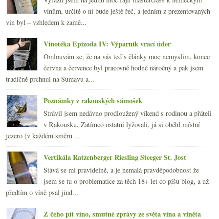
vínům, určitě o ní bude ještě řeč, a jedním z prezentovaných
vín byl – vzhledem k zamě...
Vinotéka Epizoda IV: Výparník vrací úder
Omlouvám se, že na vás teď s články moc nemyslím, konec
června a července byl pracovně hodně náročný a pak jsem
tradičně prchnul na Šumavu a...
Poznámky z rakouských sámošek
Strávil jsem nedávno prodloužený víkend s rodinou a přáteli
v Rakousku. Zatímco ostatní lyžovali, já si oběhl místní
jezero (v každém směru ...
Vertikála Ratzenberger Riesling Steeger St. Jost
Stává se mi pravidelně, a je nemalá pravděpodobnost že
jsem se tu o problematice za těch 18+ let co píšu blog, a už
předtím o víně psal jind...
Z čeho pít víno, smutné zprávy ze světa vína a viněta