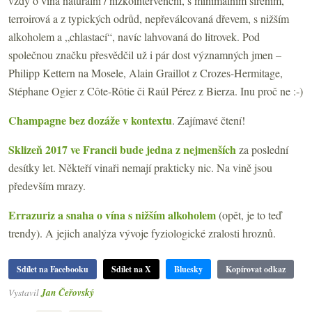
vždy o vína naturální / nízkointervenční, s minimálním sířením,
terroirová a z typických odrůd, nepřeválcovaná dřevem, s nižším
alkoholem a „chlastací“, navíc lahvovaná do litrovek. Pod
společnou značku přesvědčil už i pár dost významných jmen –
Philipp Kettern na Mosele, Alain Graillot z Crozes-Hermitage,
Stéphane Ogier z Côte-Rôtie či Raúl Pérez z Bierza. Inu proč ne :-)
Champagne bez dozáže v kontextu
. Zajímavé čtení!
Sklizeň 2017 ve Francii bude jedna z nejmenších
za poslední
desítky let. Někteří vinaři nemají prakticky nic. Na vině jsou
především mrazy.
Errazuriz a snaha o vína s nižším alkoholem
(opět, je to teď
trendy). A jejich analýza vývoje fyziologické zralosti hroznů.
Sdílet na Facebooku
Sdílet na X
Bluesky
Kopírovat odkaz
Vystavil
Jan Čeřovský