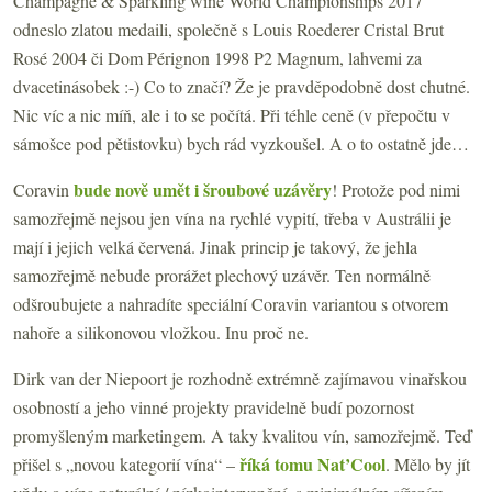
Champagne & Sparkling wine World Championships 2017
odneslo zlatou medaili, společně s Louis Roederer Cristal Brut
Rosé 2004 či Dom Pérignon 1998 P2 Magnum, lahvemi za
dvacetinásobek :-) Co to značí? Že je pravděpodobně dost chutné.
Nic víc a nic míň, ale i to se počítá. Při téhle ceně (v přepočtu v
sámošce pod pětistovku) bych rád vyzkoušel. A o to ostatně jde…
bude nově umět i šroubové uzávěry
Coravin
! Protože pod nimi
samozřejmě nejsou jen vína na rychlé vypití, třeba v Austrálii je
mají i jejich velká červená. Jinak princip je takový, že jehla
samozřejmě nebude prorážet plechový uzávěr. Ten normálně
odšroubujete a nahradíte speciální Coravin variantou s otvorem
nahoře a silikonovou vložkou. Inu proč ne.
Dirk van der Niepoort je rozhodně extrémně zajímavou vinařskou
osobností a jeho vinné projekty pravidelně budí pozornost
promyšleným marketingem. A taky kvalitou vín, samozřejmě. Teď
říká tomu Nat’Cool
přišel s „novou kategorií vína“ –
. Mělo by jít