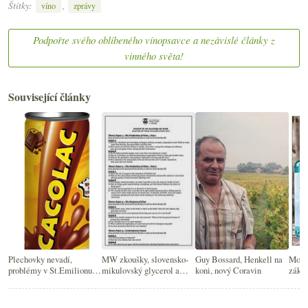
Štítky:
,
víno
zprávy
Podpořte svého oblíbeného vínopsavce a nezávislé články z
vinného světa!
Související články
Plechovky nevadí,
MW zkoušky, slovensko-
Guy Bossard, Henkell na
Modré
problémy v St.Emilionu,
mikulovský glycerol a
koni, nový Coravin
zákon
šumivý Coravin a další
explozivní Coravin
hrač
novinky