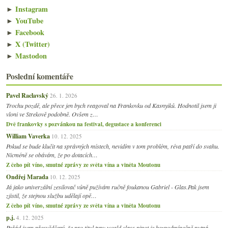
►
Instagram
►
YouTube
►
Facebook
►
X (Twitter)
►
Mastodon
Poslední komentáře
Pavel Raclavský
26. 1. 2026
Trochu pozdě, ale přece jen bych reagoval na Frankovku od Kasnyiků. Hodnotil jsem ji
vloni ve Strekově podobně. Ovšem z…
Dvě frankovky s pozvánkou na festival, degustace a konferenci
William Vaverka
10. 12. 2025
Pokud se bude klučit na správných místech, nevidím v tom problém, réva patří do svahu.
Nicméně se obávám, že po dotacích…
Z čeho pít víno, smutné zprávy ze světa vína a viněta Moutonu
Ondřej Marada
10. 12. 2025
Já jako univerzální zesilovač vůně pužívám ručně foukanou Gabriel - Glas.Pak jsem
zjistil, že stejnou službu udělají opě…
Z čeho pít víno, smutné zprávy ze světa vína a viněta Moutonu
p.j.
4. 12. 2025
Pořád jsem přesvědčený, že pro titul typu world class pinot je bezpodmínečně nutná