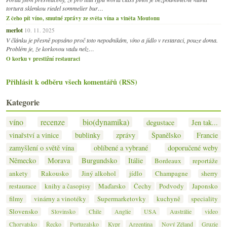
tortura sklenkou riedel sommelier bur…
Z čeho pít víno, smutné zprávy ze světa vína a viněta Moutonu
merlot
10. 11. 2025
V článku je přesně popsáno proč toto nepodnikám, víno a jídlo v restaraci, pouze doma.
Problém je, že korkovou vadu nelz…
O korku v prestižní restauraci
Přihlásit k odběru všech komentářů (RSS)
Kategorie
víno
recenze
bio(dynamika)
degustace
Jen tak...
vinařství a vinice
bublinky
zprávy
Španělsko
Francie
zamyšlení o světě vína
oblíbené a vybrané
doporučené weby
Německo
Morava
Burgundsko
Itálie
Bordeaux
reportáže
ankety
Rakousko
Jiný alkohol
jídlo
Champagne
sherry
restaurace
knihy a časopisy
Maďarsko
Čechy
Podvody
Japonsko
filmy
vinárny a vinotéky
Supermarketovky
kuchyně
speciality
Slovensko
Slovinsko
Chile
Anglie
USA
Austrálie
video
Chorvatsko
Řecko
Portugalsko
Kypr
Argentina
Nový Zéland
Gruzie