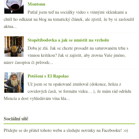
Moutonu
Patlal jsem teď na sociálky video s vinnými sklenkami a
chtěl ho odkázat na blog na tematický článek, ale zjistil, že by si zasloužil
aktua...
Stopětibodovka a jak se umístit na vrcholu
Doba je zlá. Jak se chcete prosadit na saturovaném trhu s
vinnou kritikou? Jak si zajistit, aby zrovna Vaše jméno,
název časopisu či průvodc...
Potěšení s El Rapolao
Už jsem se tu opakovaně zmiňoval (dokonce, hrůza z
covidových časů, ve formátu videa… ), že mám rád odrůdu
Mencía a dost vyhledávám vína hla...
Sociální sítě
Přidejte se do přátel tohoto webu a sledujte novinky na Facebooku! :o)