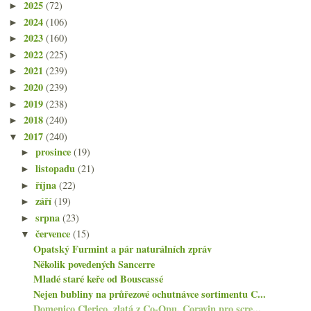
2025
(72)
►
2024
(106)
►
2023
(160)
►
2022
(225)
►
2021
(239)
►
2020
(239)
►
2019
(238)
►
2018
(240)
►
2017
(240)
▼
prosince
(19)
►
listopadu
(21)
►
října
(22)
►
září
(19)
►
srpna
(23)
►
července
(15)
▼
Opatský Furmint a pár naturálních zpráv
Několik povedených Sancerre
Mladé staré keře od Bouscassé
Nejen bubliny na průřezové ochutnávce sortimentu C...
Domenico Clerico, zlatá z Co-Opu, Coravin pro scre...