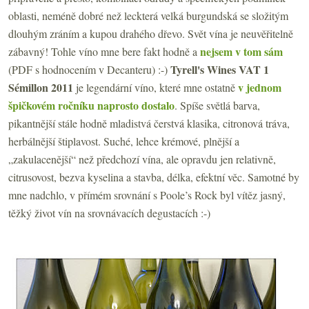
oblasti, neméně dobré než leckterá velká burgundská se složitým
dlouhým zráním a kupou drahého dřevo. Svět vína je neuvěřitelně
nejsem v tom sám
zábavný! Tohle víno mne bere fakt hodně a
Tyrell's Wines VAT 1
(PDF s hodnocením v Decanteru) :-)
Sémillon 2011
v jednom
je legendární víno, které mne ostatně
špičkovém ročníku naprosto dostalo
. Spíše světlá barva,
pikantnější stále hodně mladistvá čerstvá klasika, citronová tráva,
herbálnější štiplavost. Suché, lehce krémové, plnější a
„zakulacenější“ než předchozí vína, ale opravdu jen relativně,
citrusovost, bezva kyselina a stavba, délka, efektní věc. Samotné by
mne nadchlo, v přímém srovnání s Poole’s Rock byl vítěz jasný,
těžký život vín na srovnávacích degustacích :-)