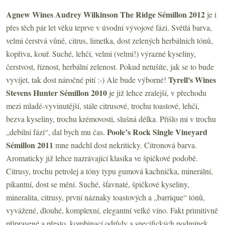
Agnew Wines Audrey Wilkinson The Ridge Sémillon 2012
je i
přes těch pár let věku teprve v úvodní vývojové fázi. Světlá barva,
velmi čerstvá vůně, citrus, limetka, dost zelených herbálních tónů,
kopřiva, kouř. Suché, lehčí, velmi (velmi!) výrazné kyseliny,
čerstvost, říznost, herbální zelenost. Pokud netušíte, jak se to bude
Tyrell's Wines
vyvíjet, tak dost náročné pití :-) Ale bude výborné!
Stevens Hunter Sémillon 2010
je již lehce zralejší, v přechodu
mezi mladé-vyvinutější, stále citrusové, trochu toastové, lehčí,
bezva kyseliny, trochu krémovosti, slušná délka. Přišlo mi v trochu
Poole’s Rock Single Vineyard
„debilní fázi“, dal bych mu čas.
Sémillon 2011
mne nadchl dost nekriticky. Citronová barva.
Aromaticky již lehce nazrávající klasika ve špičkové podobě.
Citrusy, trochu petrolej a tóny typu gumová kachnička, minerální,
pikantní, dost se mění. Suché, šťavnaté, špičkové kyseliny,
mineralita, citrusy, první náznaky toastových a „barrique“ tónů,
vyvážené, dlouhé, komplexní, elegantní velké víno. Fakt primitivně
připravené a přesto, kombinací odrůdy a specifických podmínek