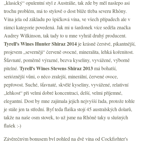
„klasický“ opulentní styl z Austrálie, tak zde by měl naslepo asi
trochu problém, má to stylově o dost blíže třeba severu Rhôny.
Vína jela od základu po špičková vína, ve všech případech ale v
rámci kategorie povedená. Jak mi u šardonek více seděla značka
Audrey Wilkinson, tak tady to u mne vyhrál druhý producent.
Tyrell's Wines Hunter Shiraz 2014
je krásně
čerstvé, pikantnější,
projevem „severněji“ červeně ovocné, mineralita, lehká kořenitost.
Šťavnaté, poměrně výrazné, bezva kyseliny, vyvážené, výborně
Tyrell's Wines Stevens Shiraz 2013
pitelné.
má bohatší,
serióznější vůni, o něco zralejší, minerální, červené ovoce,
pepřovost. Suché, šťavnaté, skvělé kyseliny, vyvážené, relativní
„lehkost“ při velmi dobré koncentraci, delší, velmi příjemné,
elegantní. Dost by mne zajímala jejich nejvyšší řada, protože tohle
je stále jen ta střední. Byť teda flaška stojí 45 australských dolarů,
takže na naše osm stovek, to už jsme na Rhôně taky u slušných
flašek :-)
Závěrečným bonusem byl pohled na dvě vína od Cockfighter's