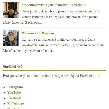
Stopětibodovka a jak se umístit na vrcholu
Doba je zlá. Jak se chcete prosadit na saturovaném trhu s
vinnou kritikou? Jak si zajistit, aby zrovna Vaše jméno,
název časopisu či průvodc...
Potěšení s El Rapolao
Už jsem se tu opakovaně zmiňoval (dokonce, hrůza z
covidových časů, ve formátu videa… ), že mám rád odrůdu
Mencía a dost vyhledávám vína hla...
Sociální sítě
Přidejte se do přátel tohoto webu a sledujte novinky na Facebooku! :o)
►
Instagram
►
YouTube
►
Facebook
►
X (Twitter)