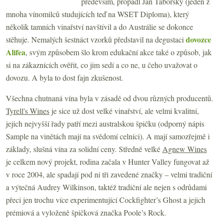
především, propadl Jan Táborský (jeden z
mnoha vínomilců studujících teď na WSET Diploma), který
několik tamních vinařství navštívil a do Austrálie se dokonce
dovozce
stěhuje. Nemalých šestnáct vzorků představil na degustaci
Alifea
, svým způsobem šlo krom edukační akce také o způsob, jak
si na zákaznících ověřit, co jim sedí a co ne, u čeho uvažovat o
dovozu. A byla to dost fajn zkušenost.
Všechna chutnaná vína byla v zásadě od dvou různých producentů.
Tyrell's Wines
je sice už dost velké vinařství, ale velmi kvalitní,
jejich nejvyšší řady patří mezi australskou špičku (odporný nápis
Sample na vinětách mají na svědomí celníci). A mají samozřejmě i
základy, slušná vína za solidní ceny. Středně velké
Agnew Wines
je celkem nový projekt, rodina začala v Hunter Valley fungovat až
v roce 2004, ale spadají pod ni tři zavedené značky – velmi tradiční
a výtečná Audrey Wilkinson, taktéž tradiční ale nejen s odrůdami
přeci jen trochu více experimentující Cockfighter’s Ghost a jejich
prémiová a vyloženě špičková značka Poole’s Rock.