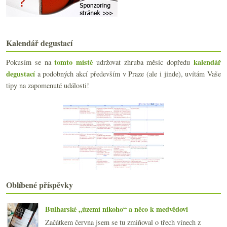
Domácí pinot, bezva burgundská šardonka a dřevěná ...
Smutně z Burgundska, nové značení crémantu a nejle...
66.6 aneb sada výborných moravských vín
Ryzlink ze Španělska a jeden efektní z Rheinhessen
Kalendář degustací
Nejen Sémillon z Hunter Valley
Vinná hádanka na pátek
tomto místě
kalendář
Pokusím se na
udržovat zhruba měsíc dopředu
Návštěva u Tissota a perfektní vína z Jury
degustací
a podobných akcí především v Praze (ale i jinde), uvítám Vaše
Webové novinky, Vinobus, jen tak…
tipy na zapomenuté události!
Projekt MÁD
Vulkanická Garganega a biodynamické Burgundsko
Redukce odrůd a oblastí na gumídky
Veltlíny naslepo a Sauvignony od Loiry
Vážné i veselé novinky ze světa vína
Autochtonní mix, Vinho Verde a čerstvé Chiaretto
Obchod Weinort & ryzlink a pinot
17 litrů denně, láhev s WiFi, Čína, oteplování…
března
(21)
►
Oblíbené příspěvky
února
(21)
►
ledna
(20)
►
Bulharské „území nikoho“ a něco k medvědovi
2015
(251)
►
Začátkem června jsem se tu zmiňoval o třech vínech z