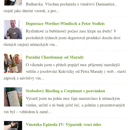
2014
(254)
►
Bulharska. Všechna pocházela z vinařství Damianitza ,
2013
(249)
►
stejně jako dnešní vzorek, a pro...
2012
(254)
►
2011
(252)
►
Degustace Werther-Windisch a Peter Stolleis
2010
(249)
►
Ryzlinkové (a bublinové) počasí zase klepe na dveře! V
2009
(249)
►
posledních týdnech jsem degustoval produkci docela dost
2008
(270)
►
různých (nejen) německých vin...
2007
(108)
►
Parádní Chardonnay od Marady
O víkendu jsem s přáteli popíjel moc příjemný nazrálejší
veltlín z josefovské Kukvičky od Petra Marady ( web , starší
zápisek z návštěvy vin...
Stobodový Riesling a Corpinnat s pozvánkou
Vyrazil jsem na jednu moc fajn masterclass k německým
vínům, určitě o ní bude ještě řeč, a jedním z prezentovaných
vín byl – vzhledem k zamě...
Vinotéka Epizoda IV: Výparník vrací úder