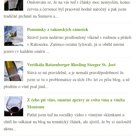
Omlouvám se, že na vás teď s články moc nemyslím, konec
června a července byl pracovně hodně náročný a pak jsem
tradičně prchnul na Šumavu a...
Poznámky z rakouských sámošek
Strávil jsem nedávno prodloužený víkend s rodinou a přáteli
v Rakousku. Zatímco ostatní lyžovali, já si oběhl místní
jezero (v každém směru ...
Vertikála Ratzenberger Riesling Steeger St. Jost
Stává se mi pravidelně, a je nemalá pravděpodobnost že
jsem se tu o problematice za těch 18+ let co píšu blog, a už
předtím o víně psal jind...
Z čeho pít víno, smutné zprávy ze světa vína a viněta
Moutonu
Patlal jsem teď na sociálky video s vinnými sklenkami a
chtěl ho odkázat na blog na tematický článek, ale zjistil, že by si zasloužil
aktua...