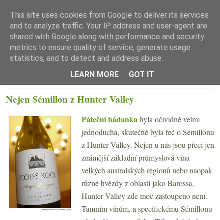
This site uses cookies from Google to deliver its services
and to analyze traffic. Your IP address and user-agent are
shared with Google along with performance and security
metrics to ensure quality of service, generate usage
statistics, and to detect and address abuse.
☰ Menu
LEARN MORE
GOT IT
PONDĚLÍ 18. DUBNA 2016
Nejen Sémillon z Hunter Valley
Páteční hádanka
byla očividně velmi
jednoduchá, skutečně byla řeč o Sémillonu
z Hunter Valley. Nejen u nás jsou přeci jen
známější základní průmyslová vína
velkých australských regionů nebo naopak
různé hvězdy z oblastí jako Barossa,
Hunter Valley zde moc zastoupeno není.
Tamním vínům, a specifickému Sémillonu