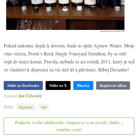
Pokud nakonec dojde k dovozu, bude to spíše Agnew Wines. Moje
víno večera, Poole’s Rock Single Vineyard Sémillon, by se měl
vejít do tisíce korun. Pravda, nebude to asi ročník 2011, který je teď
ve vinařství k dispozici za víc než tři a půl tisíce. Blbej Decanter!
Sdílet na Facebooku
Sdílet na X
Bluesky
Kopírovat odkaz
Vystavil
Jan Čeřovský
Štítky:
,
degustace
víno
Podpořte svého oblíbeného vínopsavce a nezávislé články z
vinného světa!