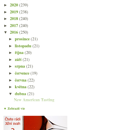
2020
(239)
►
2019
(238)
►
2018
(240)
►
2017
(240)
►
2016
(250)
▼
prosince
(21)
►
listopadu
(21)
►
října
(20)
►
září
(21)
►
srpna
(21)
►
července
(19)
►
června
(22)
►
května
(22)
►
dubna
(21)
▼
New American Tasting
M&S Manzanilla, Del Duque, East India Solera
▼ Zobrazit vše
Mrazy, spotřeba vína, fólie, Amarone
Croatina aneb na Itálii nikdy nebude dost času
Třebívlice, Bettina Lobkowicz, Deiss, manzanilla…