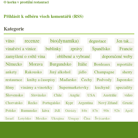
O korku v prestižní restauraci
Přihlásit k odběru všech komentářů (RSS)
Kategorie
víno
recenze
bio(dynamika)
degustace
Jen tak...
vinařství a vinice
bublinky
zprávy
Španělsko
Francie
zamyšlení o světě vína
oblíbené a vybrané
doporučené weby
Německo
Morava
Burgundsko
Itálie
Bordeaux
reportáže
ankety
Rakousko
Jiný alkohol
jídlo
Champagne
sherry
restaurace
knihy a časopisy
Maďarsko
Čechy
Podvody
Japonsko
filmy
vinárny a vinotéky
Supermarketovky
kuchyně
speciality
Slovensko
Slovinsko
Chile
Anglie
USA
Austrálie
video
Chorvatsko
Řecko
Portugalsko
Kypr
Argentina
Nový Zéland
Gruzie
Polsko
Rumunsko
káva
JAR
Odrůdy
84b
87b
90b
92b
Apríl
Izrael
Lotyšsko
Mexiko
Ukrajina
Urugay
Čína
Švýcarsko