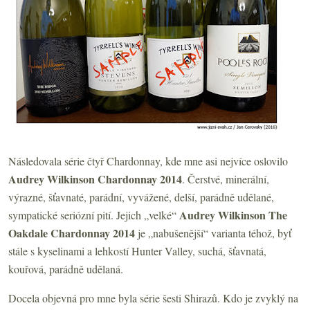
Následovala série čtyř Chardonnay, kde mne asi nejvíce oslovilo
Audrey Wilkinson Chardonnay 2014
. Čerstvé, minerální,
výrazné, šťavnaté, parádní, vyvážené, delší, parádně udělané,
Audrey Wilkinson The
sympatické seriózní pití. Jejich „velké“
Oakdale Chardonnay 2014
je „nabušenější“ varianta téhož, byť
stále s kyselinami a lehkostí Hunter Valley, suchá, šťavnatá,
kouřová, parádně udělaná.
Docela objevná pro mne byla série šesti Shirazů. Kdo je zvyklý na