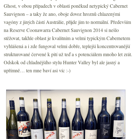
Ghost, v obou případech v oblasti poněkud netypický Cabernet
Sauvignon – a taky že ano, oboje dovoz hroznů chlazenými
vagóny z jiných částí Austrálie, přijde jim to normální. Především
na Reserve Coonawarra Cabernet Sauvignon 2014 si nešlo
stěžovat, takhle oblast je kvalitním a velmi typickým Cabernetem
vyhlášená a i zde fungoval velmi dobře, teplejší koncentrovanější
strukturované červené k pití už teď a s potenciálem mnoho let zrát.
Odskok od chladnějšího stylu Hunter Valley byl ale jasný a
upřímně… ten mne baví asi víc :-)