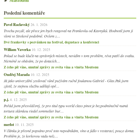
►
Mastodon
Poslední komentáře
Pavel Raclavský
26. 1. 2026
Trochu pozdě, ale přece jen bych reagoval na Frankovku od Kasnyiků. Hodnotil jsem ji
vloni ve Strekově podobně. Ovšem z…
Dvě frankovky s pozvánkou na festival, degustace a konferenci
William Vaverka
10. 12. 2025
Pokud se bude klučit na správných místech, nevidím v tom problém, réva patří do svahu.
Nicméně se obávám, že po dotacích…
Z čeho pít víno, smutné zprávy ze světa vína a viněta Moutonu
Ondřej Marada
10. 12. 2025
Já jako univerzální zesilovač vůně pužívám ručně foukanou Gabriel - Glas.Pak jsem
zjistil, že stejnou službu udělají opě…
Z čeho pít víno, smutné zprávy ze světa vína a viněta Moutonu
p.j.
4. 12. 2025
Pořád jsem přesvědčený, že pro titul typu world class pinot je bezpodmínečně nutná
tortura sklenkou riedel sommelier bur…
Z čeho pít víno, smutné zprávy ze světa vína a viněta Moutonu
merlot
10. 11. 2025
V článku je přesně popsáno proč toto nepodnikám, víno a jídlo v restaraci, pouze doma.
Problém je, že korkovou vadu nelz…