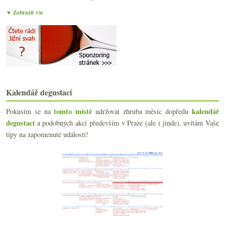
M&S Manzanilla, Del Duque, East India Solera
▼ Zobrazit vše
Mrazy, spotřeba vína, fólie, Amarone
Croatina aneb na Itálii nikdy nebude dost času
Třebívlice, Bettina Lobkowicz, Deiss, manzanilla…
Domácí pinot, bezva burgundská šardonka a dřevěná ...
Smutně z Burgundska, nové značení crémantu a nejle...
66.6 aneb sada výborných moravských vín
Ryzlink ze Španělska a jeden efektní z Rheinhessen
Kalendář degustací
Nejen Sémillon z Hunter Valley
Vinná hádanka na pátek
tomto místě
kalendář
Pokusím se na
udržovat zhruba měsíc dopředu
Návštěva u Tissota a perfektní vína z Jury
degustací
a podobných akcí především v Praze (ale i jinde), uvítám Vaše
Webové novinky, Vinobus, jen tak…
tipy na zapomenuté události!
Projekt MÁD
Vulkanická Garganega a biodynamické Burgundsko
Redukce odrůd a oblastí na gumídky
Veltlíny naslepo a Sauvignony od Loiry
Vážné i veselé novinky ze světa vína
Autochtonní mix, Vinho Verde a čerstvé Chiaretto
Obchod Weinort & ryzlink a pinot
17 litrů denně, láhev s WiFi, Čína, oteplování…