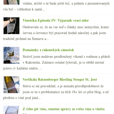
vínům, určitě o ní bude ještě řeč, a jedním z prezentovaných
vín byl – vzhledem k zamě...
Vinotéka Epizoda IV: Výparník vrací úder
Omlouvám se, že na vás teď s články moc nemyslím, konec
června a července byl pracovně hodně náročný a pak jsem
tradičně prchnul na Šumavu a...
Poznámky z rakouských sámošek
Strávil jsem nedávno prodloužený víkend s rodinou a přáteli
v Rakousku. Zatímco ostatní lyžovali, já si oběhl místní
jezero (v každém směru ...
Vertikála Ratzenberger Riesling Steeger St. Jost
Stává se mi pravidelně, a je nemalá pravděpodobnost že
jsem se tu o problematice za těch 18+ let co píšu blog, a už
předtím o víně psal jind...
Z čeho pít víno, smutné zprávy ze světa vína a viněta