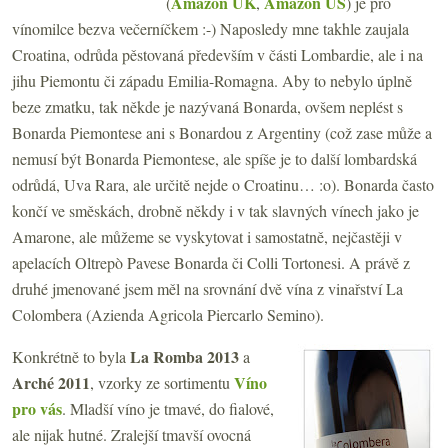
Amazon UK
Amazon US
(
,
) je pro
vínomilce bezva večerníčkem :-) Naposledy mne takhle zaujala
Croatina, odrůda pěstovaná především v části Lombardie, ale i na
jihu Piemontu či západu Emilia-Romagna. Aby to nebylo úplně
beze zmatku, tak někde je nazývaná Bonarda, ovšem neplést s
Bonarda Piemontese ani s Bonardou z Argentiny (což zase může a
nemusí být Bonarda Piemontese, ale spíše je to další lombardská
odrůdá, Uva Rara, ale určitě nejde o Croatinu… :o). Bonarda často
končí ve směskách, drobně někdy i v tak slavných vínech jako je
Amarone, ale můžeme se vyskytovat i samostatně, nejčastěji v
apelacích Oltrepò Pavese Bonarda či Colli Tortonesi. A právě z
druhé jmenované jsem měl na srovnání dvě vína z vinařství La
Colombera (Azienda Agricola Piercarlo Semino).
La Romba 2013
Konkrétně to byla
a
Arché 2011
Víno
, vzorky ze sortimentu
pro vás
. Mladší víno je tmavé, do fialové,
ale nijak hutné. Zralejší tmavší ovocná