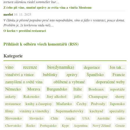
tortura sklenkou riedel sommelier bur…
Z čeho pít víno, smutné zprávy ze světa vína a viněta Moutonu
merlot
10. 11. 2025
V článku je přesně popsáno proč toto nepodnikám, víno a jídlo v restaraci, pouze doma.
Problém je, že korkovou vadu nelz…
O korku v prestižní restauraci
Přihlásit k odběru všech komentářů (RSS)
Kategorie
víno
recenze
bio(dynamika)
degustace
Jen tak...
vinařství a vinice
bublinky
zprávy
Španělsko
Francie
zamyšlení o světě vína
oblíbené a vybrané
doporučené weby
Německo
Morava
Burgundsko
Itálie
Bordeaux
reportáže
ankety
Rakousko
Jiný alkohol
jídlo
Champagne
sherry
restaurace
knihy a časopisy
Maďarsko
Čechy
Podvody
Japonsko
filmy
vinárny a vinotéky
Supermarketovky
kuchyně
speciality
Slovensko
Slovinsko
Chile
Anglie
USA
Austrálie
video
Chorvatsko
Řecko
Portugalsko
Kypr
Argentina
Nový Zéland
Gruzie