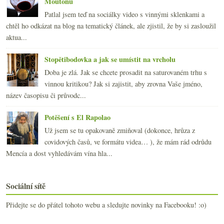
Moutonu
Patlal jsem teď na sociálky video s vinnými sklenkami a
chtěl ho odkázat na blog na tematický článek, ale zjistil, že by si zasloužil
aktua...
Stopětibodovka a jak se umístit na vrcholu
Doba je zlá. Jak se chcete prosadit na saturovaném trhu s
vinnou kritikou? Jak si zajistit, aby zrovna Vaše jméno,
název časopisu či průvodc...
Potěšení s El Rapolao
Už jsem se tu opakovaně zmiňoval (dokonce, hrůza z
covidových časů, ve formátu videa… ), že mám rád odrůdu
Mencía a dost vyhledávám vína hla...
Sociální sítě
Přidejte se do přátel tohoto webu a sledujte novinky na Facebooku! :o)