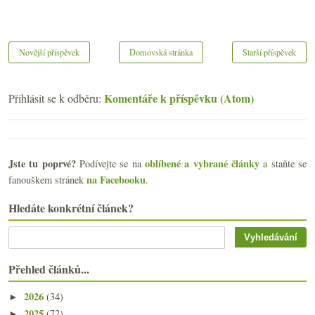
Novější příspěvek
Domovská stránka
Starší příspěvek
Komentáře k příspěvku (Atom)
Přihlásit se k odběru:
Jste tu poprvé?
oblíbené a vybrané články
Podívejte se na
a staňte se
na Facebooku
fanouškem stránek
.
Hledáte konkrétní článek?
Přehled článků...
2026
(34)
►
2025
(72)
►