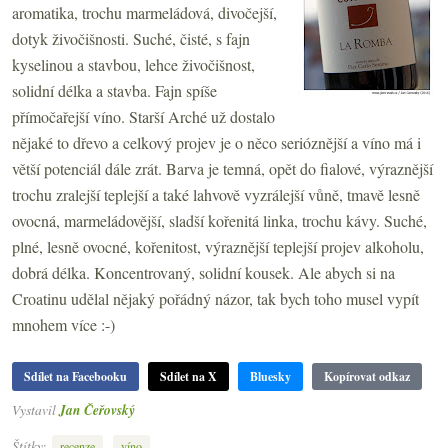
aromatika, trochu marmeládová, divočejší,
dotyk živočišnosti. Suché, čisté, s fajn
kyselinou a stavbou, lehce živočišnost,
solidní délka a stavba. Fajn spíše
přímočařejší víno. Starší Arché už dostalo
nějaké to dřevo a celkový projev je o něco serióznější a víno má i
větší potenciál dále zrát. Barva je temná, opět do fialové, výraznější
trochu zralejší teplejší a také lahvově vyzrálejší vůně, tmavě lesně
ovocná, marmeládovější, sladší kořenitá linka, trochu kávy. Suché,
plné, lesně ovocné, kořenitost, výraznější teplejší projev alkoholu,
dobrá délka. Koncentrovaný, solidní kousek. Ale abych si na
Croatinu udělal nějaký pořádný názor, tak bych toho musel vypít
mnohem více :-)
Sdílet na Facebooku
Sdílet na X
Bluesky
Kopírovat odkaz
Vystavil
Jan Čeřovský
Štítky:
,
recenze
víno