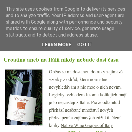
This site uses cookies from Google to deliver its services
and to analyze traffic. Your IP address and user-agent are
shared with Google along with performance and security
metrics to ensure quality of service, generate usage
statistics, and to detect and address abuse.
☰ Menu
LEARN MORE
GOT IT
ÚTERÝ 26. DUBNA 2016
Croatina aneb na Itálii nikdy nebude dost času
Občas se mi dostanou do ruky zajímavé
vzorky z odrůd, které normálně
nevyhledávám a nic moc o nich nevím.
Logicky, vzhledem k tomu kolik jich mají,
je to nejčastěji z Itálie. Právě odtamtud
přichází nesčetné množství nových
překvapení a zajímavých zážitků, čtení
knihy
Native Wine Grapes of Italy