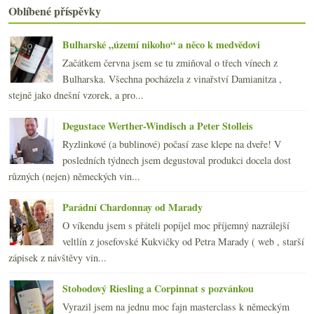
března
(21)
►
Oblíbené příspěvky
února
(21)
►
ledna
(20)
►
Bulharské „území nikoho“ a něco k medvědovi
2015
(251)
►
Začátkem června jsem se tu zmiňoval o třech vínech z
2014
(254)
►
Bulharska. Všechna pocházela z vinařství Damianitza ,
2013
(249)
►
stejně jako dnešní vzorek, a pro...
2012
(254)
►
2011
(252)
►
Degustace Werther-Windisch a Peter Stolleis
2010
(249)
►
Ryzlinkové (a bublinové) počasí zase klepe na dveře! V
2009
(249)
►
posledních týdnech jsem degustoval produkci docela dost
2008
(270)
►
různých (nejen) německých vin...
2007
(108)
►
Parádní Chardonnay od Marady
O víkendu jsem s přáteli popíjel moc příjemný nazrálejší
veltlín z josefovské Kukvičky od Petra Marady ( web , starší
zápisek z návštěvy vin...
Stobodový Riesling a Corpinnat s pozvánkou
Vyrazil jsem na jednu moc fajn masterclass k německým