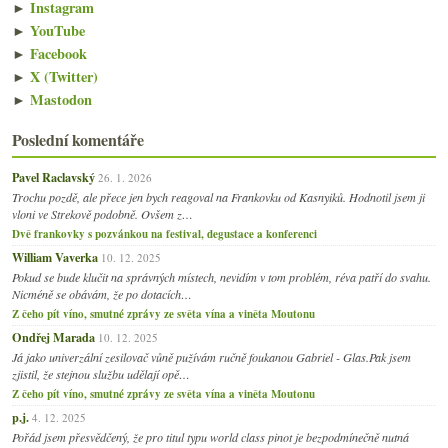
►
Instagram
►
YouTube
►
Facebook
►
X (Twitter)
►
Mastodon
Poslední komentáře
Pavel Raclavský
26. 1. 2026
Trochu pozdě, ale přece jen bych reagoval na Frankovku od Kasnyiků. Hodnotil jsem ji
vloni ve Strekově podobně. Ovšem z…
Dvě frankovky s pozvánkou na festival, degustace a konferenci
William Vaverka
10. 12. 2025
Pokud se bude klučit na správných místech, nevidím v tom problém, réva patří do svahu.
Nicméně se obávám, že po dotacích…
Z čeho pít víno, smutné zprávy ze světa vína a viněta Moutonu
Ondřej Marada
10. 12. 2025
Já jako univerzální zesilovač vůně pužívám ručně foukanou Gabriel - Glas.Pak jsem
zjistil, že stejnou službu udělají opě…
Z čeho pít víno, smutné zprávy ze světa vína a viněta Moutonu
p.j.
4. 12. 2025
Pořád jsem přesvědčený, že pro titul typu world class pinot je bezpodmínečně nutná