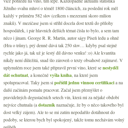
více pohledů na víno, tím lépe. Každopádně aktuální statistika
Jižního svahu mluví o téměř 1800 článcích, za poslední rok měl
každý v průměru 582 slov (celkem s mezerami skoro milion
znaků). V mezičase jsem si střihl docela dost textů do přílohy
hospodářek, i pár hlavních delších témat čísla to bylo, a sem tam
něco i jinam. George R. R. Martin, autor ságy Píseň ledu a ohně
(Hra o trůny), prý denně dává tak 250 slov… kdyby psal stejně
rychle jako já, tak už je šestý díl dávno venku! :o) Ale kvantita
nikdy není důležitá, snad šlo zároveň o texty obsahově zajímavé. V
nestyděl
uplynulém roce jsem také připravil první víno, které se
dát ochutnat
vyšla kniha
, a konečně
, na které jsem
pořídil jednu vinnou certifikaci
spolupracoval. Taky jsem si
a na
další začínám pomalu pracovat. Začal jsem přemýšlet o
pravidelných degustačních setech vín, která mi za nějaké období
dotazník
nejvíce chutnala (a
naznačuje, že by o něco takového byl
dost velký zájem). Ale to se mi zatím nepodařilo dotáhnout do
podoby, se kterou bych byl spokojený, takže tomu nechávám volný
průběh.