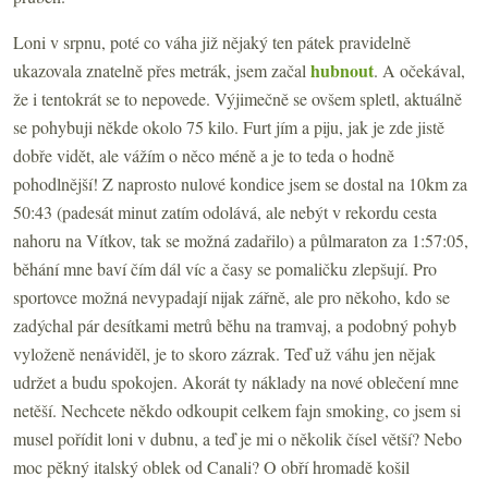
Loni v srpnu, poté co váha již nějaký ten pátek pravidelně
hubnout
ukazovala znatelně přes metrák, jsem začal
. A očekával,
že i tentokrát se to nepovede. Výjimečně se ovšem spletl, aktuálně
se pohybuji někde okolo 75 kilo. Furt jím a piju, jak je zde jistě
dobře vidět, ale vážím o něco méně a je to teda o hodně
pohodlnější! Z naprosto nulové kondice jsem se dostal na 10km za
50:43 (padesát minut zatím odolává, ale nebýt v rekordu cesta
nahoru na Vítkov, tak se možná zadařilo) a půlmaraton za 1:57:05,
běhání mne baví čím dál víc a časy se pomaličku zlepšují. Pro
sportovce možná nevypadají nijak zářně, ale pro někoho, kdo se
zadýchal pár desítkami metrů běhu na tramvaj, a podobný pohyb
vyloženě nenáviděl, je to skoro zázrak. Teď už váhu jen nějak
udržet a budu spokojen. Akorát ty náklady na nové oblečení mne
netěší. Nechcete někdo odkoupit celkem fajn smoking, co jsem si
musel pořídit loni v dubnu, a teď je mi o několik čísel větší? Nebo
moc pěkný italský oblek od Canali? O obří hromadě košil