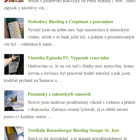
veltlín z josefovské Kukvičky od Petra Marady ( web , starší
zápisek z návštěvy vin...
Stobodový Riesling a Corpinnat s pozvánkou
Vyrazil jsem na jednu moc fajn masterclass k německým
vínům, určitě o ní bude ještě řeč, a jedním z prezentovaných
vín byl – vzhledem k zamě...
Vinotéka Epizoda IV: Výparník vrací úder
Omlouvám se, že na vás teď s články moc nemyslím, konec
června a července byl pracovně hodně náročný a pak jsem
tradičně prchnul na Šumavu a...
Poznámky z rakouských sámošek
Strávil jsem nedávno prodloužený víkend s rodinou a přáteli
v Rakousku. Zatímco ostatní lyžovali, já si oběhl místní
jezero (v každém směru ...
Vertikála Ratzenberger Riesling Steeger St. Jost
Stává se mi pravidelně, a je nemalá pravděpodobnost že