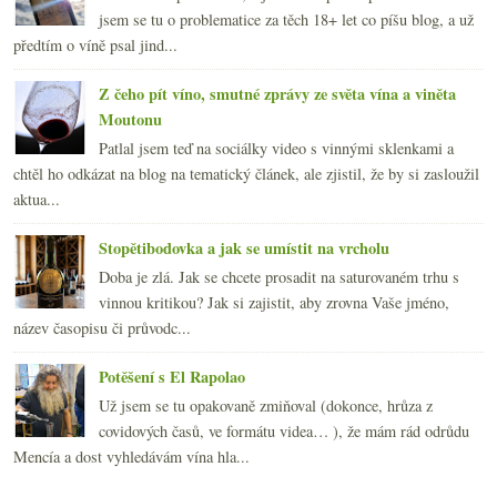
jsem se tu o problematice za těch 18+ let co píšu blog, a už
předtím o víně psal jind...
Z čeho pít víno, smutné zprávy ze světa vína a viněta
Moutonu
Patlal jsem teď na sociálky video s vinnými sklenkami a
chtěl ho odkázat na blog na tematický článek, ale zjistil, že by si zasloužil
aktua...
Stopětibodovka a jak se umístit na vrcholu
Doba je zlá. Jak se chcete prosadit na saturovaném trhu s
vinnou kritikou? Jak si zajistit, aby zrovna Vaše jméno,
název časopisu či průvodc...
Potěšení s El Rapolao
Už jsem se tu opakovaně zmiňoval (dokonce, hrůza z
covidových časů, ve formátu videa… ), že mám rád odrůdu
Mencía a dost vyhledávám vína hla...