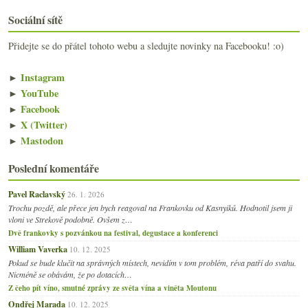
Sociální sítě
Přidejte se do přátel tohoto webu a sledujte novinky na Facebooku! :o)
►
Instagram
►
YouTube
►
Facebook
►
X (Twitter)
►
Mastodon
Poslední komentáře
Pavel Raclavský
26. 1. 2026
Trochu pozdě, ale přece jen bych reagoval na Frankovku od Kasnyiků. Hodnotil jsem ji
vloni ve Strekově podobně. Ovšem z…
Dvě frankovky s pozvánkou na festival, degustace a konferenci
William Vaverka
10. 12. 2025
Pokud se bude klučit na správných místech, nevidím v tom problém, réva patří do svahu.
Nicméně se obávám, že po dotacích…
Z čeho pít víno, smutné zprávy ze světa vína a viněta Moutonu
Ondřej Marada
10. 12. 2025