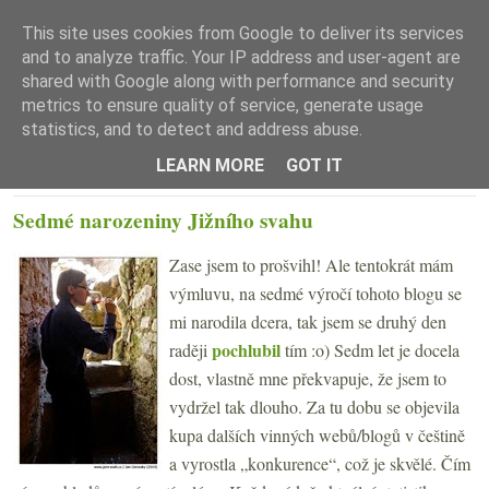
This site uses cookies from Google to deliver its services
and to analyze traffic. Your IP address and user-agent are
shared with Google along with performance and security
metrics to ensure quality of service, generate usage
statistics, and to detect and address abuse.
☰ Menu
LEARN MORE
GOT IT
ČTVRTEK 28. SRPNA 2014
Sedmé narozeniny Jižního svahu
Zase jsem to prošvihl! Ale tentokrát mám
výmluvu, na sedmé výročí tohoto blogu se
mi narodila dcera, tak jsem se druhý den
pochlubil
raději
tím :o) Sedm let je docela
dost, vlastně mne překvapuje, že jsem to
vydržel tak dlouho. Za tu dobu se objevila
kupa dalších vinných webů/blogů v češtině
a vyrostla „konkurence“, což je skvělé. Čím