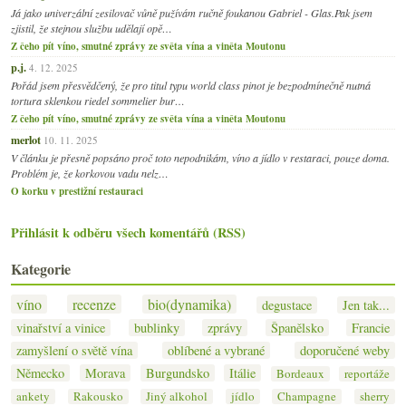
Já jako univerzální zesilovač vůně pužívám ručně foukanou Gabriel - Glas.Pak jsem
zjistil, že stejnou službu udělají opě…
Z čeho pít víno, smutné zprávy ze světa vína a viněta Moutonu
p.j.
4. 12. 2025
Pořád jsem přesvědčený, že pro titul typu world class pinot je bezpodmínečně nutná
tortura sklenkou riedel sommelier bur…
Z čeho pít víno, smutné zprávy ze světa vína a viněta Moutonu
merlot
10. 11. 2025
V článku je přesně popsáno proč toto nepodnikám, víno a jídlo v restaraci, pouze doma.
Problém je, že korkovou vadu nelz…
O korku v prestižní restauraci
Přihlásit k odběru všech komentářů (RSS)
Kategorie
víno
recenze
bio(dynamika)
degustace
Jen tak...
vinařství a vinice
bublinky
zprávy
Španělsko
Francie
zamyšlení o světě vína
oblíbené a vybrané
doporučené weby
Německo
Morava
Burgundsko
Itálie
Bordeaux
reportáže
ankety
Rakousko
Jiný alkohol
jídlo
Champagne
sherry