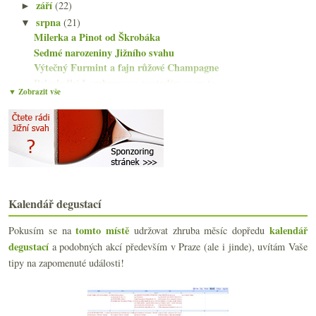
září
(22)
►
srpna
(21)
▼
Milerka a Pinot od Škrobáka
Sedmé narozeniny Jižního svahu
Výtečný Furmint a fajn růžové Champagne
Polosladké Lambrusco a nestydím se za to
▼ Zobrazit vše
Jezero vína po zemětřesení v údolí Napa
Vinař roku 2014, ruský vinný monopol a nejlepší Bo...
Fajn bílé z Korsiky
Krásné čtení o víně… a domácí!
Další sklizeň na Jižním svahu
Velmi zábavný Podfu(c)k
Povedený Mason Pinot Nero
Kalendář degustací
Pár vzorků z Enomaticu aneb radosti Americké
Vinné sběratelství a španělský ryzlink
tomto místě
kalendář
Pokusím se na
udržovat zhruba měsíc dopředu
Nemocniční bar, šampaňské v tabletách, Periklův vi...
degustací
a podobných akcí především v Praze (ale i jinde), uvítám Vaše
Tři vinná a jedno pivní osvěžení
tipy na zapomenuté události!
Oblíbené celerové pyré a flaška bublin
Mladí vinaři a vinařky – hromadný sběr dat
Pozvánky a něco málo z koštu v Roudnici
Nebezpečné bubliny