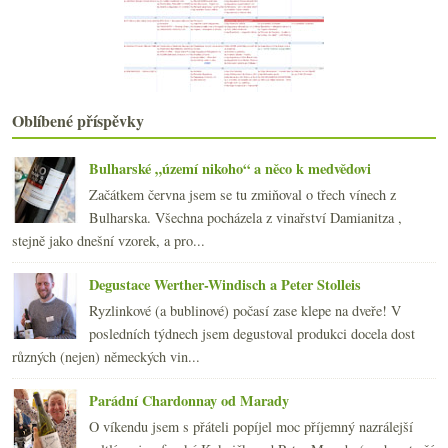
Večírková vinná všehochuť
Kvasinka přírodní, geneticky modifikovaná a syntet...
července
(23)
►
června
(21)
►
května
(20)
►
Oblíbené příspěvky
dubna
(21)
►
března
(21)
►
Bulharské „území nikoho“ a něco k medvědovi
února
(20)
►
Začátkem června jsem se tu zmiňoval o třech vínech z
ledna
(22)
►
Bulharska. Všechna pocházela z vinařství Damianitza ,
2013
(249)
►
stejně jako dnešní vzorek, a pro...
2012
(254)
►
2011
(252)
►
Degustace Werther-Windisch a Peter Stolleis
2010
(249)
►
Ryzlinkové (a bublinové) počasí zase klepe na dveře! V
2009
(249)
►
posledních týdnech jsem degustoval produkci docela dost
2008
(270)
►
různých (nejen) německých vin...
2007
(108)
►
Parádní Chardonnay od Marady
O víkendu jsem s přáteli popíjel moc příjemný nazrálejší