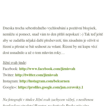
Dneska trocha sebestředného vychloubání a pozitivní blogísek,
nemůžu si pomoct, snad vám to den příliš nepokazí :-) Tak teď ještě
aby se zadařila nějaká další předsevzetí, tím zásadním je oživit si
řízení a přestat se bát sednout za volant. Řízení by mi kupu věcí
dost usnadnilo a už o tom mluvím roky…
Jižní svah jinde
:
http://www.facebook.com/jiznisvah
Facebook:
http://twitter.com/jiznisvah
Twitter:
http://instagram.com/belcarnen
Instagram:
https://profiles.google.com/jan.cerovsky.1
Google+:
Na fotografii v titulce Jižní svah zachycen vážný, s nesířenou
frankovkou vinařství Hareter, na festivalu Praha pije víno.