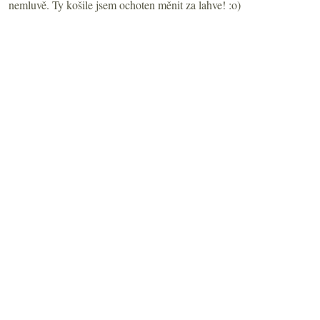
nemluvě. Ty košile jsem ochoten měnit za lahve! :o)