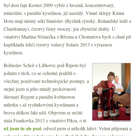
byl dost fajn Kerner 2009 výběr z hroznů, koncentrovaný,
minerální, s parádní kyselinou, již nazrálý. Vinné sklepy Kutná
Hora mají slušný sekt Stanislav (Ryzlink rýnský, Rulandské šedé a
Chardonnay), čerstvý řízný ovocný, jen zbytečně drahý. U
vinařství Martina Němečka z Března u Chomutova bych s chutí pil
kupříkladu lehčí čerstvý voňavý Solaris 2013 s výraznou
kyselinou.
Bohuslav Schoř z Libkovic pod Řípem byl
jedním z těch, co se ochotně podělil o
všechny používané technologické postupy, a
stejně jsem si jeho mladý peckovinově
šťavnatý Regent a parádní květinovou
milerku s až ryzlinkovými kyselinami a
bezva délkou fakt užil. Objevem se určitě
stala Frankovka 2013 z vinařství Piksa, o té
už jsem tu ale psal
, odvezl jsem si několik lahví. Velmi příjemná a