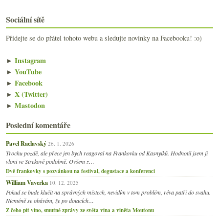
Sociální sítě
Přidejte se do přátel tohoto webu a sledujte novinky na Facebooku! :o)
►
Instagram
►
YouTube
►
Facebook
►
X (Twitter)
►
Mastodon
Poslední komentáře
Pavel Raclavský
26. 1. 2026
Trochu pozdě, ale přece jen bych reagoval na Frankovku od Kasnyiků. Hodnotil jsem ji
vloni ve Strekově podobně. Ovšem z…
Dvě frankovky s pozvánkou na festival, degustace a konferenci
William Vaverka
10. 12. 2025
Pokud se bude klučit na správných místech, nevidím v tom problém, réva patří do svahu.
Nicméně se obávám, že po dotacích…
Z čeho pít víno, smutné zprávy ze světa vína a viněta Moutonu