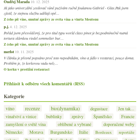
Ondřej Marada
10. 12. 2025
Já jako univerzální zesilovač vůně pužívám ručně foukanou Gabriel - Glas.Pak jsem
zjistil, že stejnou službu udělají opě…
Z čeho pít víno, smutné zprávy ze světa vína a viněta Moutonu
p.j.
4. 12. 2025
Pořád jsem přesvědčený, že pro titul typu world class pinot je bezpodmínečně nutná
tortura sklenkou riedel sommelier bur…
Z čeho pít víno, smutné zprávy ze světa vína a viněta Moutonu
merlot
10. 11. 2025
V článku je přesně popsáno proč toto nepodnikám, víno a jídlo v restaraci, pouze doma.
Problém je, že korkovou vadu nelz…
O korku v prestižní restauraci
Přihlásit k odběru všech komentářů (RSS)
Kategorie
víno
recenze
bio(dynamika)
degustace
Jen tak...
vinařství a vinice
bublinky
zprávy
Španělsko
Francie
zamyšlení o světě vína
oblíbené a vybrané
doporučené weby
Německo
Morava
Burgundsko
Itálie
Bordeaux
reportáže
ankety
Rakousko
Jiný alkohol
jídlo
Champagne
sherry