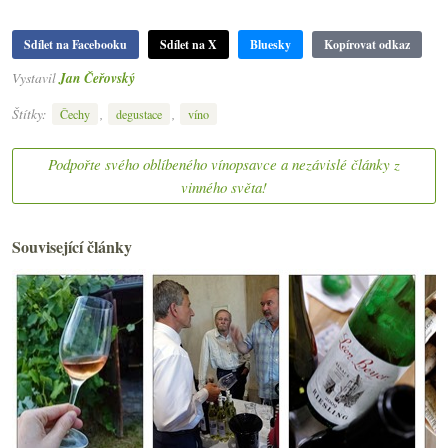
Sdílet na Facebooku
Sdílet na X
Bluesky
Kopírovat odkaz
Vystavil
Jan Čeřovský
Štítky:
,
,
Čechy
degustace
víno
Podpořte svého oblíbeného vínopsavce a nezávislé články z
vinného světa!
Související články