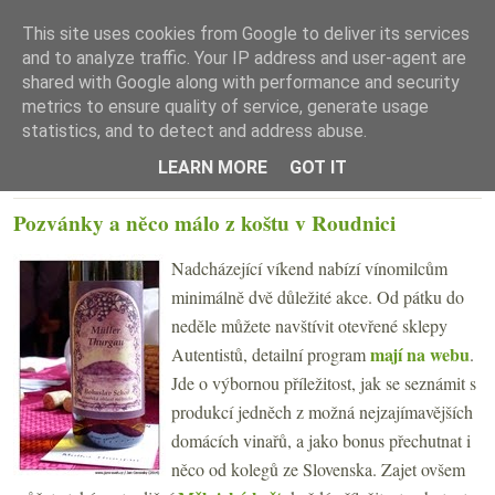
This site uses cookies from Google to deliver its services
and to analyze traffic. Your IP address and user-agent are
shared with Google along with performance and security
metrics to ensure quality of service, generate usage
statistics, and to detect and address abuse.
☰ Menu
LEARN MORE
GOT IT
STŘEDA 6. SRPNA 2014
Pozvánky a něco málo z koštu v Roudnici
Nadcházející víkend nabízí vínomilcům
minimálně dvě důležité akce. Od pátku do
neděle můžete navštívit otevřené sklepy
mají na webu
Autentistů, detailní program
.
Jde o výbornou příležitost, jak se seznámit s
produkcí jedněch z možná nejzajímavějších
domácích vinařů, a jako bonus přechutnat i
něco od kolegů ze Slovenska. Zajet ovšem