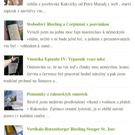
veltlín z josefovské Kukvičky od Petra Marady ( web , starší
zápisek z návštěvy vin...
Stobodový Riesling a Corpinnat s pozvánkou
Vyrazil jsem na jednu moc fajn masterclass k německým
vínům, určitě o ní bude ještě řeč, a jedním z prezentovaných
vín byl – vzhledem k zamě...
Vinotéka Epizoda IV: Výparník vrací úder
Omlouvám se, že na vás teď s články moc nemyslím, konec
června a července byl pracovně hodně náročný a pak jsem
tradičně prchnul na Šumavu a...
Poznámky z rakouských sámošek
Strávil jsem nedávno prodloužený víkend s rodinou a přáteli
v Rakousku. Zatímco ostatní lyžovali, já si oběhl místní
jezero (v každém směru ...
Vertikála Ratzenberger Riesling Steeger St. Jost