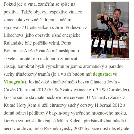
Pokud jde o vína, zaměřím se spíše na
pozitiva. Takže objevy, respektive vína co
zanechala výraznější dojem a něčím
vyčnívala? Určitě setkání s Jiřím Podešvou z
Liběchova, jeho opravdu řízné energické
Rulandské bílé potěšilo velmi. Porta
Bohemica Aleše Svatoše má našlápnuto
skvěle a určitě se o nich budu zmiňovat
častěji, tentokrát bych vypíchnul příjemně aromatický a parádně
degustaci ve
suchý třináctkový tramín (jo a v září budou mít
Vinografu
). Jeviněvské vinařství mělo bezva Chateau Jevín -
Cuvée Charmant 2012 (65 % Svatovavřinecké + 35 % Dornfelder),
krásně suché šťavnaté peckovinové červené. U Vinařství Žáček z
Kutné Hory jsem si užil citrusový suchý čerstvý Hibernal 2012 a
domů odnesl pětilitrový bag-in-bog výtečného hroznového moštu,
kterým synovi sladím čaj :-) Milan Kaleda představil vína mladá i
něco z archivu, třeba Ryzlink rýnský 2002 byl sice dost uleželý ale