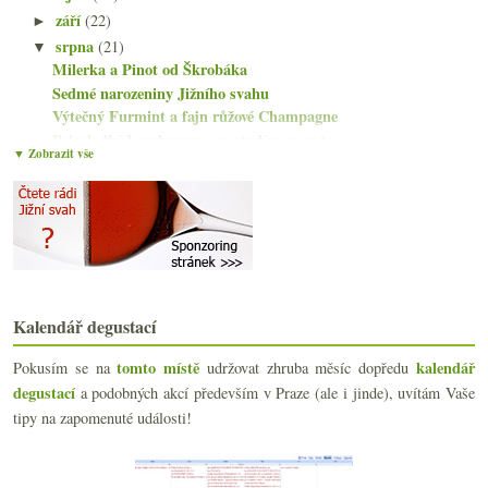
září
(22)
►
srpna
(21)
▼
Milerka a Pinot od Škrobáka
Sedmé narozeniny Jižního svahu
Výtečný Furmint a fajn růžové Champagne
Polosladké Lambrusco a nestydím se za to
▼ Zobrazit vše
Jezero vína po zemětřesení v údolí Napa
Vinař roku 2014, ruský vinný monopol a nejlepší Bo...
Fajn bílé z Korsiky
Krásné čtení o víně… a domácí!
Další sklizeň na Jižním svahu
Velmi zábavný Podfu(c)k
Povedený Mason Pinot Nero
Kalendář degustací
Pár vzorků z Enomaticu aneb radosti Americké
Vinné sběratelství a španělský ryzlink
tomto místě
kalendář
Pokusím se na
udržovat zhruba měsíc dopředu
Nemocniční bar, šampaňské v tabletách, Periklův vi...
degustací
a podobných akcí především v Praze (ale i jinde), uvítám Vaše
Tři vinná a jedno pivní osvěžení
tipy na zapomenuté události!
Oblíbené celerové pyré a flaška bublin
Mladí vinaři a vinařky – hromadný sběr dat
Pozvánky a něco málo z koštu v Roudnici