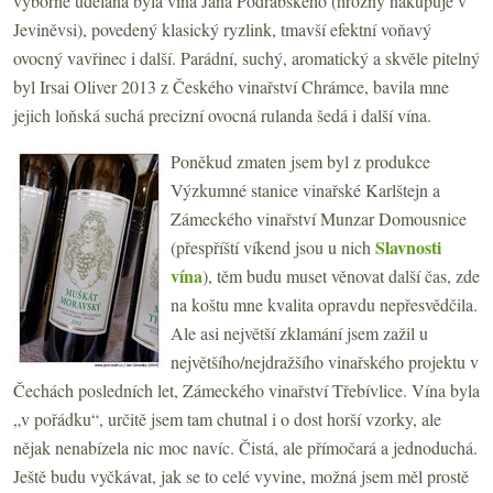
výborně udělaná byla vína Jana Podrábského (hrozny nakupuje v
Jeviněvsi), povedený klasický ryzlink, tmavší efektní voňavý
ovocný vavřinec i další. Parádní, suchý, aromatický a skvěle pitelný
byl Irsai Oliver 2013 z Českého vinařství Chrámce, bavila mne
jejich loňská suchá precizní ovocná rulanda šedá i další vína.
Poněkud zmaten jsem byl z produkce
Výzkumné stanice vinařské Karlštejn a
Zámeckého vinařství Munzar Domousnice
Slavnosti
(přespříští víkend jsou u nich
vína
), těm budu muset věnovat další čas, zde
na koštu mne kvalita opravdu nepřesvědčila.
Ale asi největší zklamání jsem zažil u
největšího/nejdražšího vinařského projektu v
Čechách posledních let, Zámeckého vinařství Třebívlice. Vína byla
„v pořádku“, určitě jsem tam chutnal i o dost horší vzorky, ale
nějak nenabízela nic moc navíc. Čistá, ale přímočará a jednoduchá.
Ještě budu vyčkávat, jak se to celé vyvine, možná jsem měl prostě