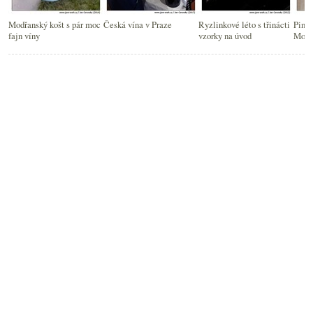
Modřanský košt s pár moc
Česká vína v Praze
Ryzlinkové léto s třinácti
Pinot
fajn víny
vzorky na úvod
Morav