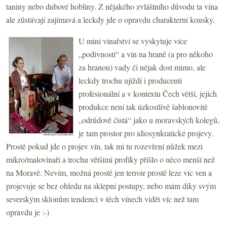
taniny nebo dubové hobliny. Z nějakého zvláštního důvodu ta vína
ale zůstávají zajímavá a leckdy jde o opravdu charakterní kousky.
U mini vinařství se vyskytuje více
„podivností“ a vín na hraně (a pro někoho
za hranou) vady či nějak dost mimo, ale
leckdy trochu ujíždí i producenti
profesionální a v kontextu Čech větší, jejich
produkce není tak úzkostlivě šablonovitě
„odrůdově čistá“ jako u moravských kolegů,
je tam prostor pro idiosynkratické projevy.
Prostě pokud jde o projev vín, tak mi tu rozevření nůžek mezi
mikro/malovinaři a trochu většími profíky přišlo o něco menší než
na Moravě. Nevím, možná prostě jen terroir prostě leze víc ven a
projevuje se bez ohledu na sklepní postupy, nebo mám díky svým
severským sklonům tendenci v těch vínech vidět víc než tam
opravdu je :-)