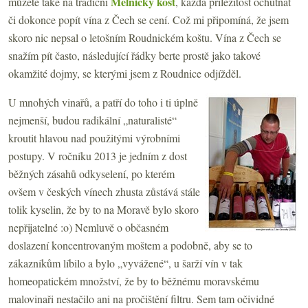
Mělnický košt
můžete také na tradiční
, každá příležitost ochutnat
či dokonce popít vína z Čech se cení. Což mi připomíná, že jsem
skoro nic nepsal o letošním Roudnickém koštu. Vína z Čech se
snažím pít často, následující řádky berte prostě jako takové
okamžité dojmy, se kterými jsem z Roudnice odjížděl.
U mnohých vinařů, a patří do toho i ti úplně
nejmenší, budou radikální „naturalisté“
kroutit hlavou nad použitými výrobními
postupy. V ročníku 2013 je jedním z dost
běžných zásahů odkyselení, po kterém
ovšem v českých vínech zhusta zůstává stále
tolik kyselin, že by to na Moravě bylo skoro
nepřijatelné :o) Nemluvě o občasném
doslazení koncentrovaným moštem a podobně, aby se to
zákazníkům líbilo a bylo „vyvážené“, u šarží vín v tak
homeopatickém množství, že by to běžnému moravskému
malovinaři nestačilo ani na pročištění filtru. Sem tam očividné