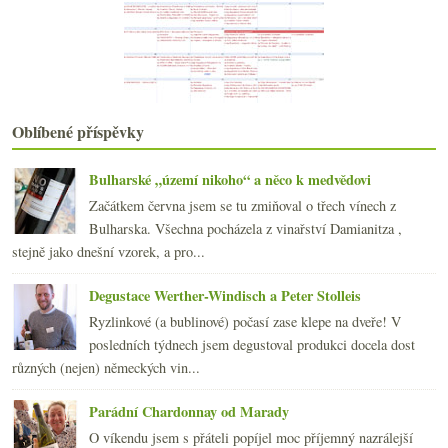
Nebezpečné bubliny
Večírková vinná všehochuť
Kvasinka přírodní, geneticky modifikovaná a syntet...
července
(23)
►
června
(21)
►
května
(20)
►
Oblíbené příspěvky
dubna
(21)
►
března
(21)
►
Bulharské „území nikoho“ a něco k medvědovi
února
(20)
►
Začátkem června jsem se tu zmiňoval o třech vínech z
ledna
(22)
►
Bulharska. Všechna pocházela z vinařství Damianitza ,
2013
(249)
►
stejně jako dnešní vzorek, a pro...
2012
(254)
►
2011
(252)
►
Degustace Werther-Windisch a Peter Stolleis
2010
(249)
►
Ryzlinkové (a bublinové) počasí zase klepe na dveře! V
2009
(249)
►
posledních týdnech jsem degustoval produkci docela dost
2008
(270)
►
různých (nejen) německých vin...
2007
(108)
►
Parádní Chardonnay od Marady
O víkendu jsem s přáteli popíjel moc příjemný nazrálejší