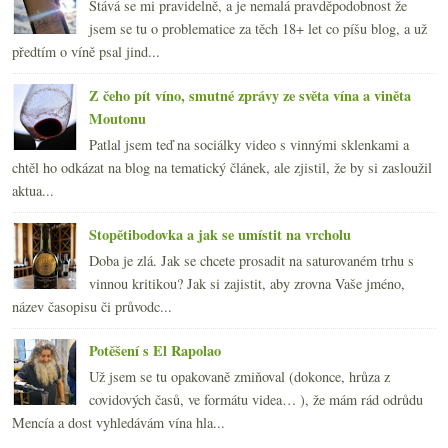
Stává se mi pravidelně, a je nemalá pravděpodobnost že
jsem se tu o problematice za těch 18+ let co píšu blog, a už
předtím o víně psal jind...
Z čeho pít víno, smutné zprávy ze světa vína a viněta
Moutonu
Patlal jsem teď na sociálky video s vinnými sklenkami a
chtěl ho odkázat na blog na tematický článek, ale zjistil, že by si zasloužil
aktua...
Stopětibodovka a jak se umístit na vrcholu
Doba je zlá. Jak se chcete prosadit na saturovaném trhu s
vinnou kritikou? Jak si zajistit, aby zrovna Vaše jméno,
název časopisu či průvodc...
Potěšení s El Rapolao
Už jsem se tu opakovaně zmiňoval (dokonce, hrůza z
covidových časů, ve formátu videa… ), že mám rád odrůdu
Mencía a dost vyhledávám vína hla...