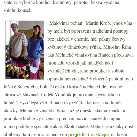
stále ve výborné kondici, květinový, petrolej, bezva kyselina,
solidní kousek.
„Malovinař pohan“ Martin Krob, jehož vína
by měla být připravena tradičními postupy
bez jakékoliv chemie, měl pěkný čerstvý
květinový třináctkový rýňák. Miroslav Říha
aka Mělnické vinařství na Blatech představil
hromadu vzorků jak mladých tak i
vyzrálejších vín, jeho produkci v sobotu
opravdu nevynechte! Vyloženě parádní bylo
loňské Scheurebe, bohatší efektní krásně udělané bílé, ovocné,
citrusové, šťavnaté. Luděk Vondrák je pro mne specialista na
hutnější vyzrálejší věci, třináctkový rýňák i kerner jsou dobré
ukázky. Mělnické vinařství Kraus už je dneska slavná značka a
produkce hodně vyvážená a precizní, navíc i snáze dostupná i
mimo podobné speciálně akce. Školní statek Mělník je už taky dost
projížděl i ve sklepě
oblíbený, tam jsem si to nedávno
, na koštu