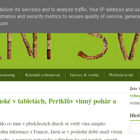
liver its services and to analyze traffic. Your IP address and u
rmance and security metrics to ensure quality of service, gener
use.
ponzoring
Kalendář ochutnávek
Inzerce & vzorky
Přebírání textů
Jste 
vybr
ké v tabletách, Periklův vinný pohár a
strán
Hled
lo co mne v předchozích dnech ve světě vína zaujalo.
dna informace z Francie, která se v poslední době snaží všemi
oby, a naprosto nelogicky vzhledem ke své pověsti, omezit