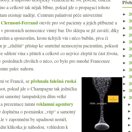
Přeh
no a celkově tak nějak blbne, pokud jde o propagaci tohoto
2
►
 tam existuje naděje. Centrum paliativní péče univerzitní
2
►
 Clermont-Ferrand
otevře pro své pacienty a jejich příbuzné a
2
►
 v prostorách nemocnice vinný bar. Do sklepa se již zaváží, díky
2
►
erům a sponzorům, krom tichých vín i něco bublin, piva či
2
►
m je „zlidštit“ přístup ke smrtelně nemocným pacientům, pokusit
2
►
ve sdílení vína s přáteli a celkově co nejvíce zlepšit tu část života,
2
►
e v posledních chvílích o něco, co bylo pro mnohé Francouze
2
►
a mne palec nahoru.
2
►
2
►
přehnala falešná ruská
ami ve Francii, se
2
►
uot, pokud jde o Champagne tak jedničku
2
►
ani samotný šampaňským dům velké
2
▼
reklamní agentury
 a prezentace tamní
je doplněna o poznámku „vtip“ a samotný
 Ale v zapomnění by upadnout neměl,
adní klikotka je náhodou, vzhledem k