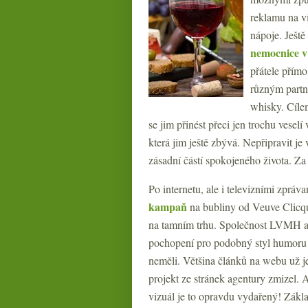
reklamu na ví
nápoje. Ještě
nemocnice v
přátele přímo
různým partn
whisky. Cíle
se jim přinést přeci jen trochu veselí 
která jim ještě zbývá. Nepřipravit j
zásadní částí spokojeného života. Z
Po internetu, ale i televizními zpráv
kampaň
na bubliny od Veuve Clicq
na tamním trhu. Společnost LVMH 
pochopení pro podobný styl humoru
neměli. Většina článků na webu už 
projekt ze stránek agentury zmizel.
vizuál je to opravdu vydařený! Zákl