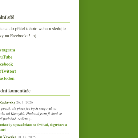
lní sítě
jte se do přátel tohoto webu a sledujte
ky na Facebooku! :o)
stagram
uTube
cebook
(Twitter)
stodon
ední komentáře
 Raclavský
26. 1. 2026
 pozdě, ale přece jen bych reagoval na
vku od Kasnyiků. Hodnotil jsem ji vloni ve
vě podobně. Ovšem z…
ankovky s pozvánkou na festival, degustace a
enci
am Vaverka
10. 12. 2025