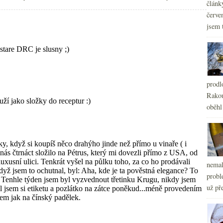
článk
a zákony
lieu-dit vs climat, kódy ze
hračky…
šampaňského
červe
jsem 
prodl
Rakou
oběhl
nemal
probl
už pře