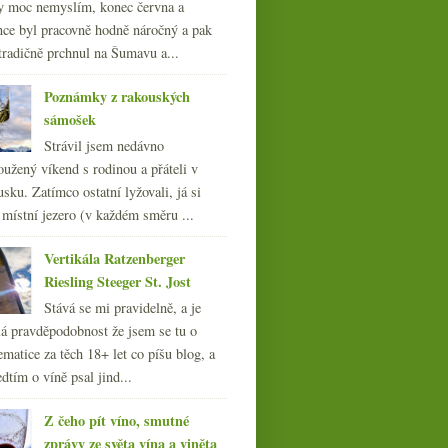
y moc nemyslím, konec června a
pančování…
nce byl pracovně hodně náročný a pak
tradičně prchnul na Šumavu a...
Poznámky z rakouských
sámošek
Strávil jsem nedávno
oužený víkend s rodinou a přáteli v
sku. Zatímco ostatní lyžovali, já si
 místní jezero (v každém směru ...
Vertikála Ratzenberger
Riesling Steeger St. Jost
Stává se mi pravidelně, a je
á pravděpodobnost že jsem se tu o
ematice za těch 18+ let co píšu blog, a
dtím o víně psal jind...
Z čeho pít víno, smutné
zprávy ze světa vína a viněta