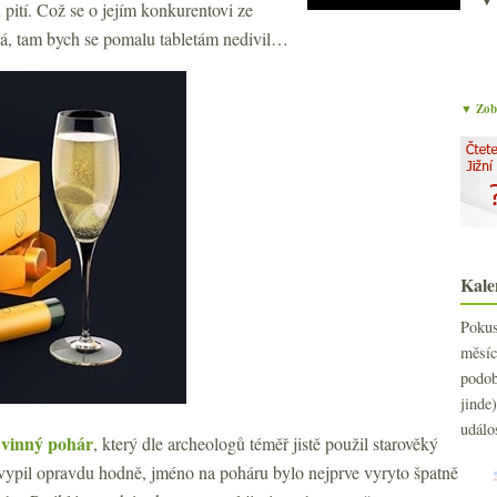
pití. Což se o jejím konkurentovi ze
dá, tam bych se pomalu tabletám nedivil…
▼ Zobr
Kale
Poku
měs
podo
jind
událo
 vinný pohár
, který dle archeologů téměř jistě použil starověký
j vypil opravdu hodně, jméno na poháru bylo nejprve vyryto špatně