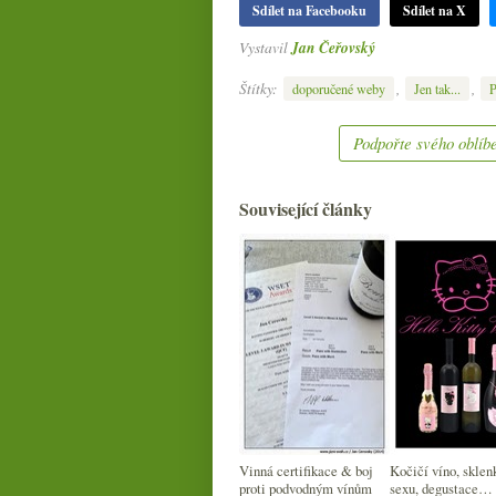
Sdílet na Facebooku
Sdílet na X
Vystavil
Jan Čeřovský
Štítky:
,
,
doporučené weby
Jen tak...
Podpořte svého oblíbe
Související články
Vinná certifikace & boj
Kočičí víno, sklen
proti podvodným vínům
sexu, degustace