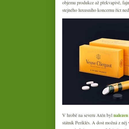
objemu produkce až překvapivě, fajn 
stejného luxusního koncernu říct ne
nalezen
V hrobě na severu Atén byl
státník Periklés. A dost možná z ně