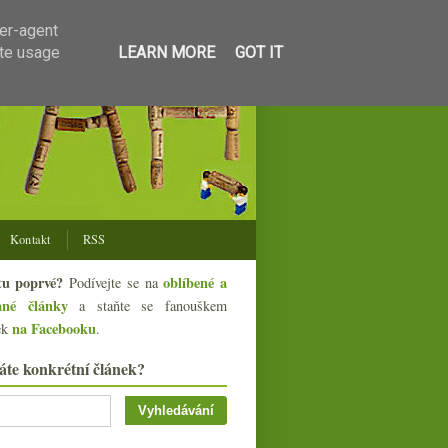
ser-agent
ate usage
LEARN MORE
GOT IT
Kontakt
RSS
tu poprvé?
oblíbené a
Podívejte se na
ané články
a staňte se fanouškem
na Facebooku
ek
.
áte konkrétní článek?