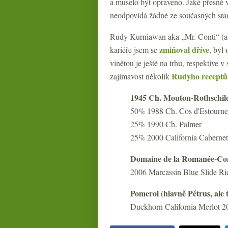
a muselo být opraveno. Jaké přesně v
neodpovídá žádné ze současných stand
Rudy Kurniawan aka „Mr. Conti“ (a 
zmiňoval dříve
kariéře jsem se
, byl
vinětou je ještě na trhu, respektive 
Rudyho receptů
zajímavost několik
1945 Ch. Mouton-Rothschil
50% 1988 Ch. Cos d'Estourne
25% 1990 Ch. Palmer
25% 2000 California Cabernet
Domaine de la Romanée-Conti
2006 Marcassin Blue Slide Rid
Pomerol (hlavně Pétrus, ale t
Duckhorn California Merlot 2