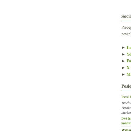
Sociá
Přide
novin
►
In
►
Yo
►
Fa
►
X 
►
Ma
Posl
Pavel
Trochu
Franko
Streko
Dvě fr
konfer
Willi