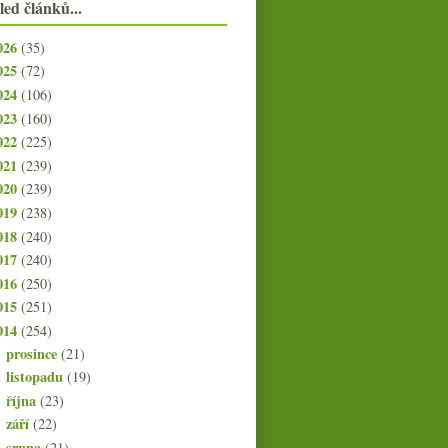
led článků...
026
(35)
025
(72)
024
(106)
023
(160)
022
(225)
021
(239)
020
(239)
019
(238)
018
(240)
017
(240)
016
(250)
015
(251)
014
(254)
prosince
(21)
►
listopadu
(19)
►
října
(23)
►
září
(22)
►
srpna
(21)
▼