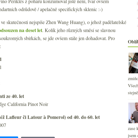
íno Periklés z poháru konzumoval jisté není, tvar ovšem
artních odrůdově / apelačně specifických sklenic :-)
ve skutečnosti nejspíše Zhen Wang Huang), o jehož padělatelské
odsouzen na deset let
. Kolik jeho různých směsí se slavnou
v soukromých sbírkách, se jde ovšem stále jen dohadovat. Pro
Oblí
:
d
l
zmiňo
Všech
stejn
 ze 40. let
ge California Pinot Noir
éž Lafleur či Latour à Pomerol) od 40. do 60. let
2
►
007
zase 
2
►
jsem 
2
►