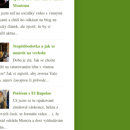
Moutonu
l jsem teď na sociálky video s vinnými
kami a chtěl ho odkázat na blog na
cký článek, ale zjistil, že by si
žil aktua...
Stopětibodovka a jak se
umístit na vrcholu
Doba je zlá. Jak se chcete
dit na saturovaném trhu s vinnou
ou? Jak si zajistit, aby zrovna Vaše
, název časopisu či průvodc...
Potěšení s El Rapolao
Už jsem se tu opakovaně
zmiňoval (dokonce, hrůza z
ových časů, ve formátu videa… ), že
ád odrůdu Mencía a dost vyhledávám
la...