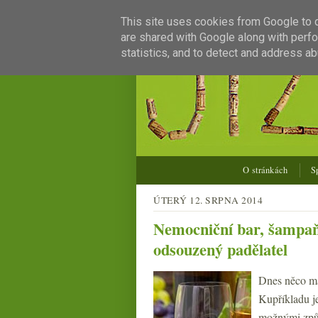
This site uses cookies from Google to de
are shared with Google along with perfo
statistics, and to detect and address ab
O stránkách
S
ÚTERÝ 12. SRPNA 2014
Nemocniční bar, šampaňs
odsouzený padělatel
Dnes něco má
Kupříkladu je
možnými způs