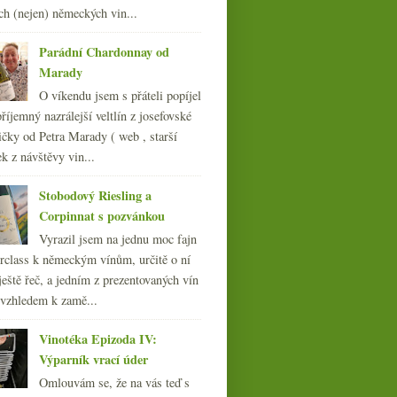
ch (nejen) německých vin...
010
(249)
009
(249)
Parádní Chardonnay od
008
(270)
Marady
007
(108)
O víkendu jsem s přáteli popíjel
říjemný nazrálejší veltlín z josefovské
čky od Petra Marady ( web , starší
ek z návštěvy vin...
Stobodový Riesling a
Corpinnat s pozvánkou
Vyrazil jsem na jednu moc fajn
rclass k německým vínům, určitě o ní
ještě řeč, a jedním z prezentovaných vín
 vzhledem k zamě...
Vinotéka Epizoda IV:
Výparník vrací úder
WSET v ČR,
Omlouvám se, že na vás teď s
Svatomartinské, pokuta za