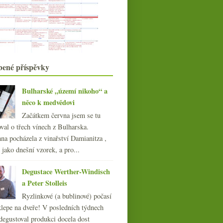
Tři vinná a jedno pivní osvěžení
Oblíbené celerové pyré a flaška
bublin
Mladí vinaři a vinařky – hromadný
sběr dat
Pozvánky a něco málo z koštu v
Roudnici
bené příspěvky
Nebezpečné bubliny
Večírková vinná všehochuť
Bulharské „území nikoho“ a
Kvasinka přírodní, geneticky
modifikovaná a syntet...
něco k medvědovi
července
(23)
Začátkem června jsem se tu
►
června
(21)
val o třech vínech z Bulharska.
►
května
(20)
na pocházela z vinařství Damianitza ,
►
dubna
ě jako dnešní vzorek, a pro...
(21)
►
března
(21)
►
Degustace Werther-Windisch
února
(20)
►
a Peter Stolleis
ledna
(22)
►
Ryzlinkové (a bublinové) počasí
013
(249)
klepe na dveře! V posledních týdnech
012
(254)
degustoval produkci docela dost
011
(252)