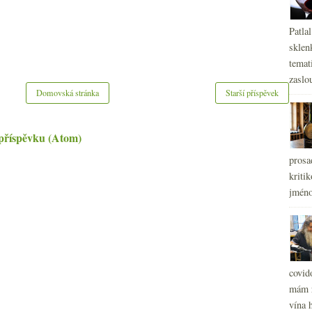
Patla
sklen
temati
zaslou
Domovská stránka
Starší příspěvek
příspěvku (Atom)
prosa
kritik
jméno
covid
mám r
vína h