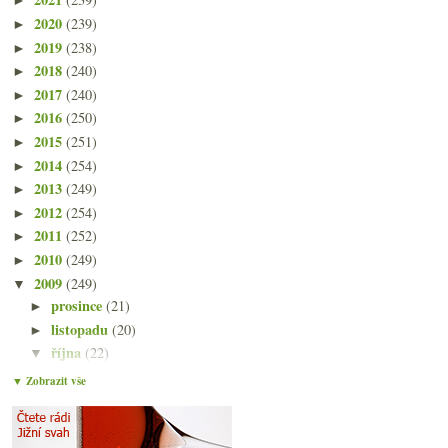
►
2020
(239)
►
2019
(238)
►
2018
(240)
►
2017
(240)
►
2016
(250)
►
2015
(251)
►
2014
(254)
►
2013
(249)
►
2012
(254)
►
2011
(252)
►
2010
(249)
►
2009
(249)
▼
prosince
(21)
►
listopadu
(20)
►
října
(22)
▼
Večeře s encyklopedií ohrožených druhů
▼ Zobrazit vše
Dvanáct destilátem posílených vín
Různé vinné zprávy, nejen dobré
Pět domácích pinotů ročníku 2004