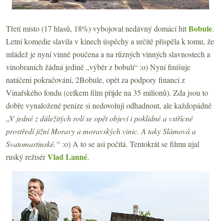
Bobule
Třetí místo (17 hlasů, 18%) vybojoval nedávný domácí hit
.
Letní komedie slavila v kinech úspěchy a určitě přispěla k tomu, že
mládež je nyní vinně poučena a na různých vinných slavnostech a
vinobraních žádná jedině „výběr z bobulí“ :o) Nyní finišuje
natáčení pokračování, 2Bobule, opět za podpory financí z
Vinařského fondu (celkem film přijde na 35 milionů). Zda jsou to
dobře vynaložené peníze si nedovoluji odhadnout, ale každopádně
„
V jedné z důležitých rolí se opět objeví i poklidné a vstřícné
prostředí jižní Moravy a moravských vinic. A taky Slámová a
Svatomartinské.“
:o) A to se asi počítá. Tentokrát se filmu ujal
Vlad Lanné
ruský režisér
.