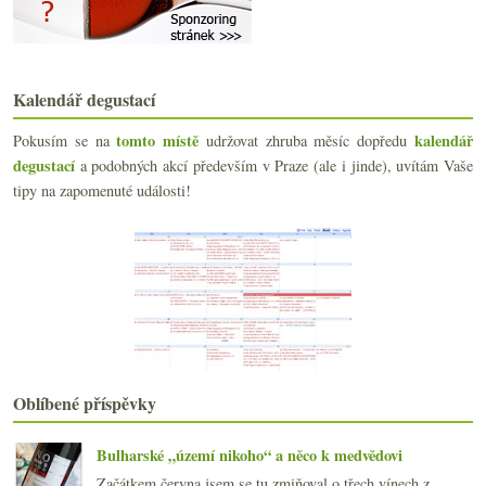
Výsledky ankety „Víno k obědu (v běžný pracovní de...
Jsem divný aneb přírodní selské víno z Mělníka
Roztodivné Pinoty z Nového Zélandu
Jiný pohled na Beaujolais
Kalendář degustací
Zima a Mezinárodní den kuchařů
Stovky chutí SaSaZu
tomto místě
kalendář
Pokusím se na
udržovat zhruba měsíc dopředu
Dvakrát levné Španělsko
degustací
a podobných akcí především v Praze (ale i jinde), uvítám Vaše
Jara Springer sedící, nefiltrující
tipy na zapomenuté události!
Vulkanický mrtvý muž a ročníkové šampaňské
Několik vinně-internetových prodejních tipů
Napoleonská směska od Lahoferu
O Bordeaux nad sklenkou Château de Fonbel
Výsledky ankety „Z vinných filmů a seriálů mne nej...
Večer ve znamení rudé tekuté historie
Jak první výstava na Grébovce nepotěšila
Na obědě v Lokálu
Výsledky fotohádankové soutěže a páteční drobnosti
Oblíbené příspěvky
Pálavská potulka v obrazech
září
(21)
►
Bulharské „území nikoho“ a něco k medvědovi
srpna
(21)
►
Začátkem června jsem se tu zmiňoval o třech vínech z