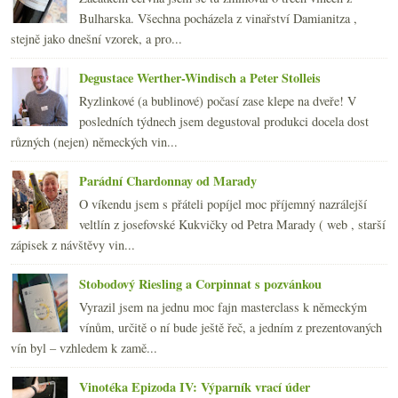
července
(18)
►
Bulharska. Všechna pocházela z vinařství Damianitza ,
června
(22)
►
stejně jako dnešní vzorek, a pro...
května
(20)
►
dubna
(21)
►
Degustace Werther-Windisch a Peter Stolleis
března
(23)
►
Ryzlinkové (a bublinové) počasí zase klepe na dveře! V
února
(20)
►
posledních týdnech jsem degustoval produkci docela dost
ledna
(20)
►
různých (nejen) německých vin...
2008
(270)
►
2007
(108)
►
Parádní Chardonnay od Marady
O víkendu jsem s přáteli popíjel moc příjemný nazrálejší
veltlín z josefovské Kukvičky od Petra Marady ( web , starší
zápisek z návštěvy vin...
Stobodový Riesling a Corpinnat s pozvánkou
Vyrazil jsem na jednu moc fajn masterclass k německým
vínům, určitě o ní bude ještě řeč, a jedním z prezentovaných
vín byl – vzhledem k zamě...
Vinotéka Epizoda IV: Výparník vrací úder