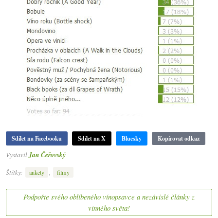
Sdílet na Facebooku
Sdílet na X
Bluesky
Kopírovat odkaz
Vystavil
Jan Čeřovský
Štítky:
,
ankety
filmy
Podpořte svého oblíbeného vínopsavce a nezávislé články z
vinného světa!