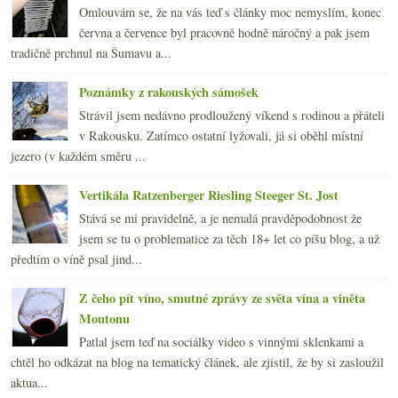
Omlouvám se, že na vás teď s články moc nemyslím, konec
června a července byl pracovně hodně náročný a pak jsem
tradičně prchnul na Šumavu a...
Poznámky z rakouských sámošek
Strávil jsem nedávno prodloužený víkend s rodinou a přáteli
v Rakousku. Zatímco ostatní lyžovali, já si oběhl místní
jezero (v každém směru ...
Vertikála Ratzenberger Riesling Steeger St. Jost
Stává se mi pravidelně, a je nemalá pravděpodobnost že
jsem se tu o problematice za těch 18+ let co píšu blog, a už
předtím o víně psal jind...
Z čeho pít víno, smutné zprávy ze světa vína a viněta
Moutonu
Patlal jsem teď na sociálky video s vinnými sklenkami a
chtěl ho odkázat na blog na tematický článek, ale zjistil, že by si zasloužil
aktua...