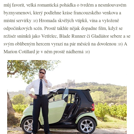
můj favorit, velká romantická pohádka o tvrdém a nesmlouvavém
byznysmenovi, který podlehne kráse francouzského venkova a
místní servírky :o) Hromada skvělých vtípků, vína a vyloženě
odpočinkových scén. Prostě takhle nějak dopadne film, když se
režisér snímků jako Vetřelec, Blade Runner či Gladiátor sebere a se
svým oblíbeným hercem vyrazí na pár měsíců na dovolenou :o) A
Marion Cotillard je v něm prostě nádherná :o)