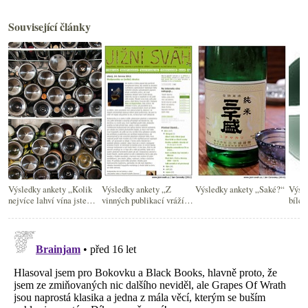
Související články
Výsledky ankety „Kolik
Výsledky ankety „Z
Výsledky ankety „Saké?“
Výsle
nejvíce lahví vína jste
vinných publikací vrážím
bílé 
vlastnili?“
peníze do...“