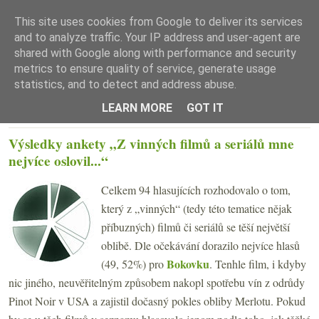
This site uses cookies from Google to deliver its services
and to analyze traffic. Your IP address and user-agent are
shared with Google along with performance and security
metrics to ensure quality of service, generate usage
statistics, and to detect and address abuse.
☰ Menu
LEARN MORE
GOT IT
STŘEDA 7. ŘÍJNA 2009
Výsledky ankety „Z vinných filmů a seriálů mne
nejvíce oslovil...“
Celkem 94 hlasujících rozhodovalo o tom,
který z „vinných“ (tedy této tematice nějak
příbuzných) filmů či seriálů se těší největší
oblibě. Dle očekávání dorazilo nejvíce hlasů
Bokovku
(49, 52%) pro
. Tenhle film, i kdyby
nic jiného, neuvěřitelným způsobem nakopl spotřebu vín z odrůdy
Pinot Noir v USA a zajistil dočasný pokles obliby Merlotu. Pokud