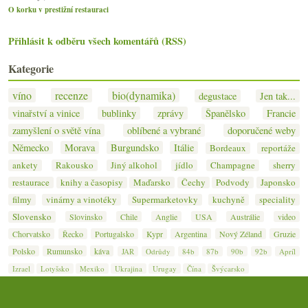
O korku v prestižní restauraci
Přihlásit k odběru všech komentářů (RSS)
Kategorie
víno
recenze
bio(dynamika)
degustace
Jen tak...
vinařství a vinice
bublinky
zprávy
Španělsko
Francie
zamyšlení o světě vína
oblíbené a vybrané
doporučené weby
Německo
Morava
Burgundsko
Itálie
Bordeaux
reportáže
ankety
Rakousko
Jiný alkohol
jídlo
Champagne
sherry
restaurace
knihy a časopisy
Maďarsko
Čechy
Podvody
Japonsko
filmy
vinárny a vinotéky
Supermarketovky
kuchyně
speciality
Slovensko
Slovinsko
Chile
Anglie
USA
Austrálie
video
Chorvatsko
Řecko
Portugalsko
Kypr
Argentina
Nový Zéland
Gruzie
Polsko
Rumunsko
káva
JAR
Odrůdy
84b
87b
90b
92b
Apríl
Izrael
Lotyšsko
Mexiko
Ukrajina
Urugay
Čína
Švýcarsko