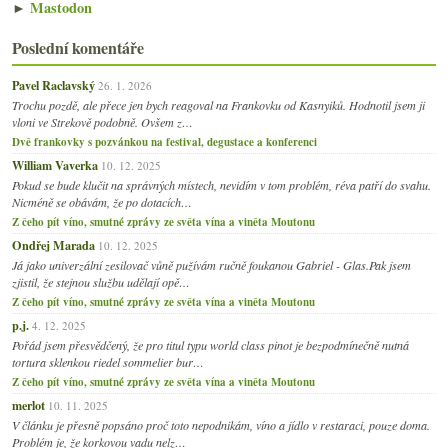
►
Mastodon
Poslední komentáře
Pavel Raclavský
26. 1. 2026
Trochu pozdě, ale přece jen bych reagoval na Frankovku od Kasnyiků. Hodnotil jsem ji
vloni ve Strekově podobně. Ovšem z…
Dvě frankovky s pozvánkou na festival, degustace a konferenci
William Vaverka
10. 12. 2025
Pokud se bude klučit na správných místech, nevidím v tom problém, réva patří do svahu.
Nicméně se obávám, že po dotacích…
Z čeho pít víno, smutné zprávy ze světa vína a viněta Moutonu
Ondřej Marada
10. 12. 2025
Já jako univerzální zesilovač vůně pužívám ručně foukanou Gabriel - Glas.Pak jsem
zjistil, že stejnou službu udělají opě…
Z čeho pít víno, smutné zprávy ze světa vína a viněta Moutonu
p.j.
4. 12. 2025
Pořád jsem přesvědčený, že pro titul typu world class pinot je bezpodmínečně nutná
tortura sklenkou riedel sommelier bur…
Z čeho pít víno, smutné zprávy ze světa vína a viněta Moutonu
merlot
10. 11. 2025
V článku je přesně popsáno proč toto nepodnikám, víno a jídlo v restaraci, pouze doma.
Problém je, že korkovou vadu nelz…