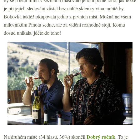
by se u těch filmů v seznamu hlasovalo jenom podle toho, jak těžké
je při jejich sledování zůstat bez nalité sklenky vína, určitě by
Bokovka taktéž okupovala jedno z prvních míst. Možná ne všem
milovníkům Pinotu sedne, ale za vidění rozhodně stojí. Komu
dosud unikala, jděte do toho!
Dobrý ročník
Na druhém místě (34 hlasů, 36%) skončil
. To je