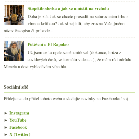
Stopětibodovka a jak se umístit na vrcholu
Doba je zlá. Jak se chcete prosadit na saturovaném trhu s
vinnou kritikou? Jak si zajistit, aby zrovna Vaše jméno,
název časopisu či průvodc...
Potěšení s El Rapolao
Už jsem se tu opakovaně zmiňoval (dokonce, hrůza z
covidových časů, ve formátu videa… ), že mám rád odrůdu
Mencía a dost vyhledávám vína hla...
Sociální sítě
Přidejte se do přátel tohoto webu a sledujte novinky na Facebooku! :o)
►
Instagram
►
YouTube
►
Facebook
►
X (Twitter)