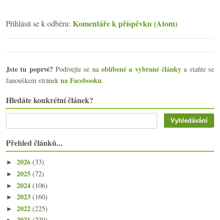
Komentáře k příspěvku (Atom)
Přihlásit se k odběru:
Jste tu poprvé?
oblíbené a vybrané články
Podívejte se na
a staňte se
na Facebooku
fanouškem stránek
.
Hledáte konkrétní článek?
Přehled článků...
2026
(33)
►
2025
(72)
►
2024
(106)
►
2023
(160)
►
2022
(225)
►
2021
(239)