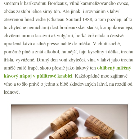
směrem k barikovému Bordeaux, vůně karamelizovaného ovoce,
občas zazlobí lehce sirný tón. Ale jinak, i srovnáním s lahví
otevřenou hned vedle (Château Soutard 1988, o tom později, ať to
tu zbytečně nemíchám) dost bordeauxské, sladší, komplikovanější,
chvílemi aroma lascivní až vulgární, hořká čokoláda a čerstvě
upražená kává a silné presso nalité do mléka. V chuti suché,
poměrně plné a znát alkohol, hutnější, fajn kyseliny i délka, trochu
třísla, vyvážené. Druhý den voní zbyteček vína v lahvi jako trochu
oblíbený mléčný
umělé caffé frapé, skoro přesně jako takový ten
kávový nápoj v půllitrové krabici
. Každopádně moc zajímavé
víno a to šlo právě o jednu z blbě skladovaných lahví, na rozdíl od
lednové.