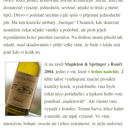
dostatečně výrazné, jednodušší, sevřené, nějaké to tříslo a mírně
trpčí. Dřevo v podstatě necítím a jde spíše o příjemné jednoduché
pití. Má tam klasické atributy „barrique“ Chrámců, kde skutečně
nemůžete čekat nějaké vanilky a podobně, ale proti jejich
legendárním košer pinotům zaostává. Na druhou stranu působí tak
mladě, snad skladováním v příliš velké zimě, že bude v klidu zrát
ještě kdo ví kolik let.
Stapleton
& Springer
Roučí
A na závěr
a
2004
v lednu nadchlo
, jedno z vín, které
. Z
téhle lahve vytahujeme značně prosáklý
kratičký korek, u podobného vína bych
čekal něco pořádného, a lepkavé hrdlo voní
poněkud „madeirovitě“. Ale vlastní víno
vypadá v kondici. Temná barva, lehce kalné
a nazrálé, ale nijak výrazně. Ve vůni
intenzivní, bohaté, ovocité ale i lehce zeleninové, ve stylu sudoviny