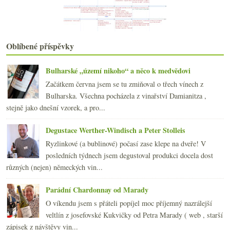
Večer ve znamení rudé tekuté historie
Jak první výstava na Grébovce nepotěšila
Na obědě v Lokálu
Výsledky fotohádankové soutěže a páteční drobnosti
Oblíbené příspěvky
Pálavská potulka v obrazech
září
(21)
►
Bulharské „území nikoho“ a něco k medvědovi
srpna
(21)
►
Začátkem června jsem se tu zmiňoval o třech vínech z
července
(18)
►
Bulharska. Všechna pocházela z vinařství Damianitza ,
června
(22)
►
stejně jako dnešní vzorek, a pro...
května
(20)
►
dubna
(21)
►
Degustace Werther-Windisch a Peter Stolleis
března
(23)
►
Ryzlinkové (a bublinové) počasí zase klepe na dveře! V
února
(20)
►
posledních týdnech jsem degustoval produkci docela dost
ledna
(20)
►
různých (nejen) německých vin...
2008
(270)
►
2007
(108)
►
Parádní Chardonnay od Marady
O víkendu jsem s přáteli popíjel moc příjemný nazrálejší
veltlín z josefovské Kukvičky od Petra Marady ( web , starší
zápisek z návštěvy vin...