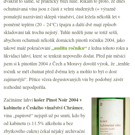
dvakrát to samé, se prakticky blíží nule. Říkám to proto, že dnes
ochutnávaná vína jsou z části z velmi studených (= výrazně
pomalejší nazrávání) sklepů vinařství, část ležela několik let v
poměrně teplém (20 – 24°C) špajzu a další dvě mají způsob
skladování tak trochu nejistý. Tuhle neděli jsme se totiž sešli,
abychom ochutnali několik domácích pinotů ročníku 2004, jako
„auditu ročníku“
takové malé pokračování
z ledna tohoto roku a
likvidaci lahví, které se tenkrát nepovedlo dodat. Před pár měsíci
jsem si k pinotům 2004 z Čech a Moravy dovolil výrok, že „tenhle
ročník se měl chutnat před dvěma lety a mohlo to být o dost
zajímavější“. Pětice včera degustovaných vín by podobný závěr
rozhodně nepodpořila.
košer Pinot Noir 2004 v
Začínáme lahví
kabinetu z Českého vinařství Chrámce
,
vína „papírově“ nejspíš už po smrti, kdo by
od kabinetu (s 11.5% alkoholu a bez
zbytkového cukru) čekal nějaký archivační