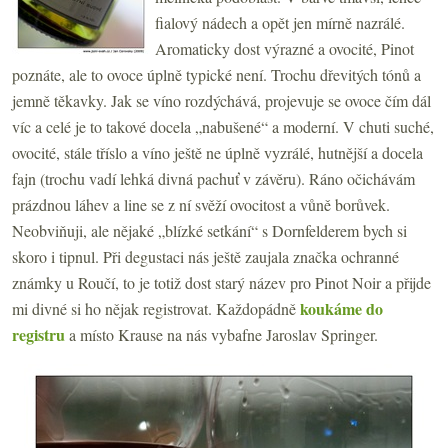
fialový nádech a opět jen mírně nazrálé.
Aromaticky dost výrazné a ovocité, Pinot
poznáte, ale to ovoce úplně typické není. Trochu dřevitých tónů a
jemně těkavky. Jak se víno rozdýchává, projevuje se ovoce čím dál
víc a celé je to takové docela „nabušené“ a moderní. V chuti suché,
ovocité, stále tříslo a víno ještě ne úplně vyzrálé, hutnější a docela
fajn (trochu vadí lehká divná pachuť v závěru). Ráno očichávám
prázdnou láhev a line se z ní svěží ovocitost a vůně borůvek.
Neobviňuji, ale nějaké „blízké setkání“ s Dornfelderem bych si
skoro i tipnul. Při degustaci nás ještě zaujala značka ochranné
známky u Roučí, to je totiž dost starý název pro Pinot Noir a přijde
koukáme do
mi divné si ho nějak registrovat. Každopádně
registru
a místo Krause na nás vybafne Jaroslav Springer.