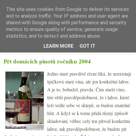
This site uses cookies from Google to deliver its services
and to analyze traffic. Your IP address and user-agent are
shared with Google along with performance and security
metrics to ensure quality of service, generate usage
statistics, and to detect and address abuse.
☰ Menu
LEARN MORE
GOT IT
PONDĚLÍ 26. ŘÍJNA 2009
Pět domácích pinotů ročníku 2004
Jedno staré pravdivé rčení říká, že neexistují
špičková stará vína, ale jen konkrétní lahve.
A je to, bohužel, pravda. Čím starší víno,
tím větší pravděpodobnost, že i lahve, které
leží vedle sebe ve sklepě, se budou znatelně
lišit. A když se k tomu přidá různý způsob
skladování, vůbec celý ten původ konkrétní
lahve, tak pravděpodobnost, že budete pít