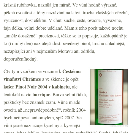
krásná rubínovka, nazrálá jen mírně. Ve vůni hodně výrazné,
pěkná ovocitost a tóny nazrávání na lahvi, trocha vlašských ořechů,
vyuzenost, dost efektní. V chuti suché, čisté, ovocité, vyvážené,
fajn délka, velmi dobře udělané. Mám z toho pocit takové trochu
„uměle dosažené“ preciznosti, těžko se to popisuje, každopádně je
to (i druhý den) nazrálejší dost povedený pinot, trochu chladnější,
nezapírající ani v nejmenším Moravu ani odrůdu,
doporučeníhodný.
Českému
Čtvrtým vzorkem se vracíme k
vinařství Chrámce
a ve sklence je opět
košer Pinot Noir 2004 v kabinetu
, ale
barrique
tentokrát navíc
. Barva velmí řídká,
prakticky bez známek zrání. Vůně mladě
ovocitá až „nepravděpodobně“, ročník 2004
bych netipoval ani omylem, spíš 2007. Ve
vůni jasně naznačuje kyseliny a kyselejší
ovoce, lehce jablko, kouřovina, trochu techničtější. Suché, lehčí ale