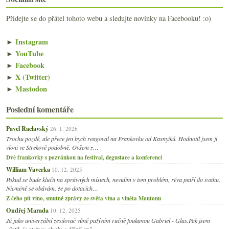
Přidejte se do přátel tohoto webu a sledujte novinky na Facebooku! :o)
►
Instagram
►
YouTube
►
Facebook
►
X (Twitter)
►
Mastodon
Poslední komentáře
Pavel Raclavský
26. 1. 2026
Trochu pozdě, ale přece jen bych reagoval na Frankovku od Kasnyiků. Hodnotil jsem ji
vloni ve Strekově podobně. Ovšem z…
Dvě frankovky s pozvánkou na festival, degustace a konferenci
William Vaverka
10. 12. 2025
Pokud se bude klučit na správných místech, nevidím v tom problém, réva patří do svahu.
Nicméně se obávám, že po dotacích…
Z čeho pít víno, smutné zprávy ze světa vína a viněta Moutonu
Ondřej Marada
10. 12. 2025
Já jako univerzální zesilovač vůně pužívám ručně foukanou Gabriel - Glas.Pak jsem
zjistil, že stejnou službu udělají opě…