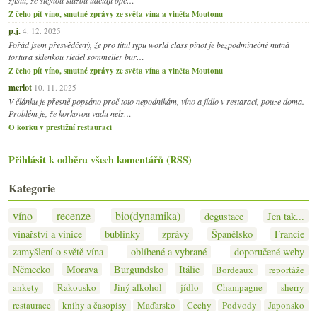
Z čeho pít víno, smutné zprávy ze světa vína a viněta Moutonu
p.j.
4. 12. 2025
Pořád jsem přesvědčený, že pro titul typu world class pinot je bezpodmínečně nutná
tortura sklenkou riedel sommelier bur…
Z čeho pít víno, smutné zprávy ze světa vína a viněta Moutonu
merlot
10. 11. 2025
V článku je přesně popsáno proč toto nepodnikám, víno a jídlo v restaraci, pouze doma.
Problém je, že korkovou vadu nelz…
O korku v prestižní restauraci
Přihlásit k odběru všech komentářů (RSS)
Kategorie
víno
recenze
bio(dynamika)
degustace
Jen tak...
vinařství a vinice
bublinky
zprávy
Španělsko
Francie
zamyšlení o světě vína
oblíbené a vybrané
doporučené weby
Německo
Morava
Burgundsko
Itálie
Bordeaux
reportáže
ankety
Rakousko
Jiný alkohol
jídlo
Champagne
sherry
restaurace
knihy a časopisy
Maďarsko
Čechy
Podvody
Japonsko