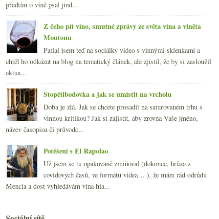
předtím o víně psal jind...
Z čeho pít víno, smutné zprávy ze světa vína a viněta
Moutonu
Patlal jsem teď na sociálky video s vinnými sklenkami a
chtěl ho odkázat na blog na tematický článek, ale zjistil, že by si zasloužil
aktua...
Stopětibodovka a jak se umístit na vrcholu
Doba je zlá. Jak se chcete prosadit na saturovaném trhu s
vinnou kritikou? Jak si zajistit, aby zrovna Vaše jméno,
název časopisu či průvodc...
Potěšení s El Rapolao
Už jsem se tu opakovaně zmiňoval (dokonce, hrůza z
covidových časů, ve formátu videa… ), že mám rád odrůdu
Mencía a dost vyhledávám vína hla...
Sociální sítě