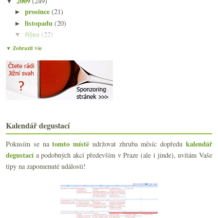
2009
(249)
▼
prosince
(21)
►
listopadu
(20)
►
října
(22)
▼
Večeře s encyklopedií ohrožených druhů
▼ Zobrazit vše
Dvanáct destilátem posílených vín
Různé vinné zprávy, nejen dobré
Pět domácích pinotů ročníku 2004
Výsledky ankety „Víno k obědu (v běžný pracovní de...
Jsem divný aneb přírodní selské víno z Mělníka
Roztodivné Pinoty z Nového Zélandu
Jiný pohled na Beaujolais
Kalendář degustací
Zima a Mezinárodní den kuchařů
Stovky chutí SaSaZu
tomto místě
kalendář
Pokusím se na
udržovat zhruba měsíc dopředu
Dvakrát levné Španělsko
degustací
a podobných akcí především v Praze (ale i jinde), uvítám Vaše
Jara Springer sedící, nefiltrující
tipy na zapomenuté události!
Vulkanický mrtvý muž a ročníkové šampaňské
Několik vinně-internetových prodejních tipů
Napoleonská směska od Lahoferu
O Bordeaux nad sklenkou Château de Fonbel
Výsledky ankety „Z vinných filmů a seriálů mne nej...