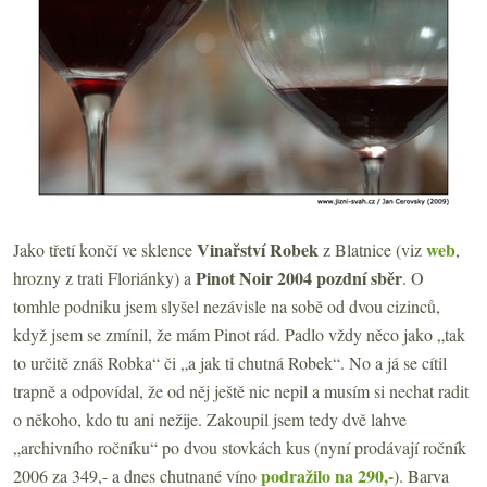
Vinařství Robek
web
Jako třetí končí ve sklence
z Blatnice (viz
,
Pinot Noir 2004 pozdní sběr
hrozny z trati Floriánky) a
. O
tomhle podniku jsem slyšel nezávisle na sobě od dvou cizinců,
když jsem se zmínil, že mám Pinot rád. Padlo vždy něco jako „tak
to určitě znáš Robka“ či „a jak ti chutná Robek“. No a já se cítil
trapně a odpovídal, že od něj ještě nic nepil a musím si nechat radit
o někoho, kdo tu ani nežije. Zakoupil jsem tedy dvě lahve
„archivního ročníku“ po dvou stovkách kus (nyní prodávají ročník
podražilo na 290,-
2006 za 349,- a dnes chutnané víno
). Barva