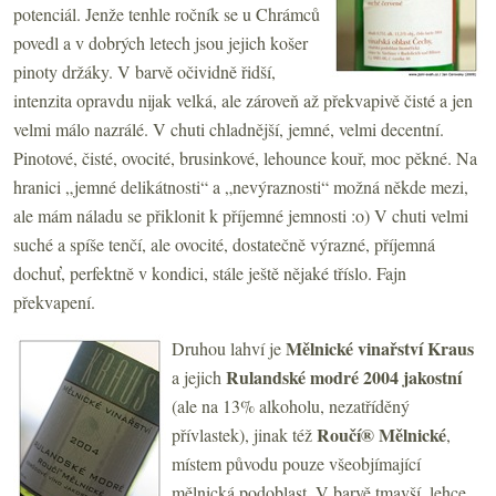
potenciál. Jenže tenhle ročník se u Chrámců
povedl a v dobrých letech jsou jejich košer
pinoty držáky. V barvě očividně řidší,
intenzita opravdu nijak velká, ale zároveň až překvapivě čisté a jen
velmi málo nazrálé. V chuti chladnější, jemné, velmi decentní.
Pinotové, čisté, ovocité, brusinkové, lehounce kouř, moc pěkné. Na
hranici „jemné delikátnosti“ a „nevýraznosti“ možná někde mezi,
ale mám náladu se přiklonit k příjemné jemnosti :o) V chuti velmi
suché a spíše tenčí, ale ovocité, dostatečně výrazné, příjemná
dochuť, perfektně v kondici, stále ještě nějaké tříslo. Fajn
překvapení.
Mělnické vinařství Kraus
Druhou lahví je
Rulandské modré 2004 jakostní
a jejich
(ale na 13% alkoholu, nezatříděný
Roučí® Mělnické
přívlastek), jinak též
,
místem původu pouze všeobjímající
mělnická podoblast. V barvě tmavší, lehce