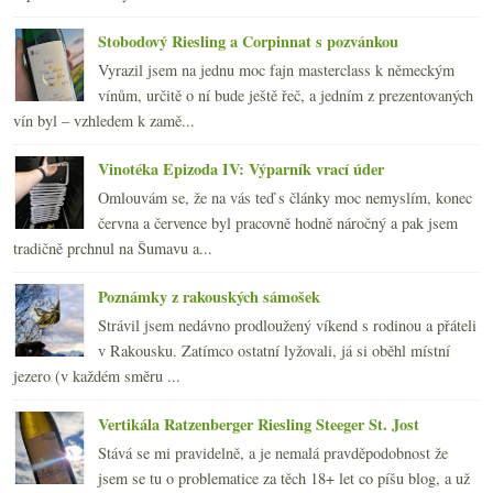
Stobodový Riesling a Corpinnat s pozvánkou
Vyrazil jsem na jednu moc fajn masterclass k německým
vínům, určitě o ní bude ještě řeč, a jedním z prezentovaných
vín byl – vzhledem k zamě...
Vinotéka Epizoda IV: Výparník vrací úder
Omlouvám se, že na vás teď s články moc nemyslím, konec
června a července byl pracovně hodně náročný a pak jsem
tradičně prchnul na Šumavu a...
Poznámky z rakouských sámošek
Strávil jsem nedávno prodloužený víkend s rodinou a přáteli
v Rakousku. Zatímco ostatní lyžovali, já si oběhl místní
jezero (v každém směru ...
Vertikála Ratzenberger Riesling Steeger St. Jost
Stává se mi pravidelně, a je nemalá pravděpodobnost že
jsem se tu o problematice za těch 18+ let co píšu blog, a už