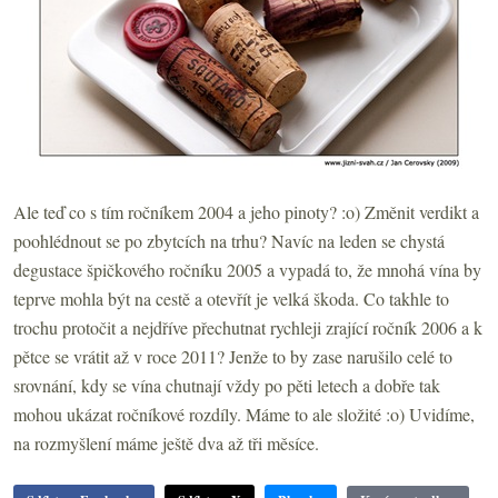
Ale teď co s tím ročníkem 2004 a jeho pinoty? :o) Změnit verdikt a
poohlédnout se po zbytcích na trhu? Navíc na leden se chystá
degustace špičkového ročníku 2005 a vypadá to, že mnohá vína by
teprve mohla být na cestě a otevřít je velká škoda. Co takhle to
trochu protočit a nejdříve přechutnat rychleji zrající ročník 2006 a k
pětce se vrátit až v roce 2011? Jenže to by zase narušilo celé to
srovnání, kdy se vína chutnají vždy po pěti letech a dobře tak
mohou ukázat ročníkové rozdíly. Máme to ale složité :o) Uvidíme,
na rozmyšlení máme ještě dva až tři měsíce.