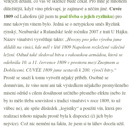
velkých detailů, co vás ve sklence bude čekat. Pro mne je mnohem
Cuvée
důležitější, když víno překvapí, je zajímavé a něčím jiné.
1809
psal třeba o jejich ryzlinku
od Lahoferu (již jsem tu
) pro
mne takovým vínem bylo. Jedná se o netypickou směs Ryzlink
rýnský, Neuburské a Rulandské šedé ročníku 2007 z trati U Hájku.
Název vinařství vysvětluje takto: „
Hrozny pro jeho výrobu jsme
sklidili na vinici, kde měl v létě 1809 Napoleon rozložené válečné
ležení. Odtud také sledoval bitvu s rakouskou armádou, která se
odehrála 10. a 11. července 1809 v prostoru mezi Znojmem a
Dobšicemi. CUVÉE 1809 jsme sestavili k 200. výročí bitvy.
“
Prostě se snaží k tomu vytvořit nějaký příběh. Osobně se
domnívám, že víno není ani tak výsledkem nějakého promyšleného
mísení odrůd s cílem dosáhnout určitého přesného efektu (nebo že
by to mělo třeba souvislost s tradicí vinařství v roce 1809, to už
vůbec ne), ale spíše důsledek „logistiky“ a použití vín, která pro
realizaci tohoto nápadu prostě byla k dispozici (či jich bylo
nejvíce). Což nic nemění na faktu, že jsem si tu láhev docela užil.