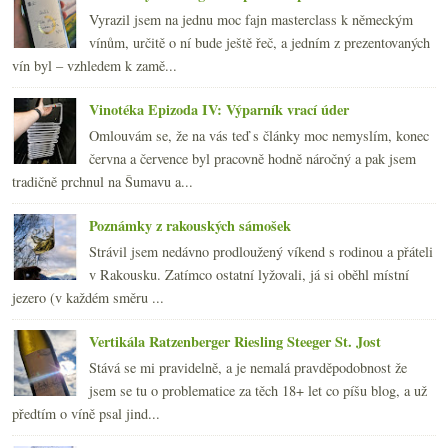
Vyrazil jsem na jednu moc fajn masterclass k německým
vínům, určitě o ní bude ještě řeč, a jedním z prezentovaných
vín byl – vzhledem k zamě...
Vinotéka Epizoda IV: Výparník vrací úder
Omlouvám se, že na vás teď s články moc nemyslím, konec
června a července byl pracovně hodně náročný a pak jsem
tradičně prchnul na Šumavu a...
Poznámky z rakouských sámošek
Strávil jsem nedávno prodloužený víkend s rodinou a přáteli
v Rakousku. Zatímco ostatní lyžovali, já si oběhl místní
jezero (v každém směru ...
Vertikála Ratzenberger Riesling Steeger St. Jost
Stává se mi pravidelně, a je nemalá pravděpodobnost že
jsem se tu o problematice za těch 18+ let co píšu blog, a už
předtím o víně psal jind...