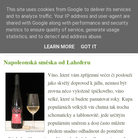
This site uses cookies from Google to deliver its services
and to analyze traffic. Your IP address and user-agent are
shared with Google along with performance and security
metrics to ensure quality of service, generate usage
statistics, and to detect and address abuse.
☰ Menu
LEARN MORE
GOT IT
PÁTEK 9. ŘÍJNA 2009
Napoleonská směska od Lahoferu
Víno, které vám zpříjemní večer či poslouží
jako skvělý doprovod k jídlu, nemusí být
zrovna něco vyloženě špičkového, víno
velké, které si budete pamatovat roky. Kupa
populárních velkých vín chutná tak trochu
schematicky a šablonovitě, jede určitým
populárním směrem a dost často můžete
předem snadno odhadnout do poměrně