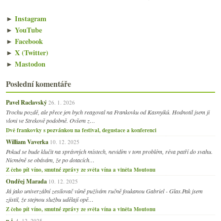
►
Instagram
►
YouTube
►
Facebook
►
X (Twitter)
►
Mastodon
Poslední komentáře
Pavel Raclavský
26. 1. 2026
Trochu pozdě, ale přece jen bych reagoval na Frankovku od Kasnyiků. Hodnotil jsem ji
vloni ve Strekově podobně. Ovšem z…
Dvě frankovky s pozvánkou na festival, degustace a konferenci
William Vaverka
10. 12. 2025
Pokud se bude klučit na správných místech, nevidím v tom problém, réva patří do svahu.
Nicméně se obávám, že po dotacích…
Z čeho pít víno, smutné zprávy ze světa vína a viněta Moutonu
Ondřej Marada
10. 12. 2025
Já jako univerzální zesilovač vůně pužívám ručně foukanou Gabriel - Glas.Pak jsem
zjistil, že stejnou službu udělají opě…
Z čeho pít víno, smutné zprávy ze světa vína a viněta Moutonu
p.j.
4. 12. 2025