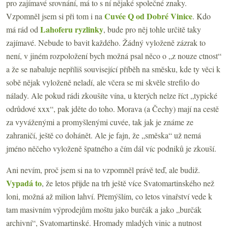
pro zajímavé srovnání, má to s ní nějaké společné znaky.
Cuvée Q od Dobré Vinice
Vzpomněl jsem si při tom i na
. Kdo
Lahoferu ryzlinky
má rád od
, bude pro něj tohle určitě taky
zajímavé. Nebude to bavit každého. Žádný vyloženě zázrak to
není, v jiném rozpoložení bych možná psal něco o „z nouze ctnost“
a že se nabaluje nepříliš související příběh na směsku, kde ty věci k
sobě nějak vyloženě neladí, ale včera se mi skvěle strefilo do
nálady. Ale pokud rádi zkoušíte vína, u kterých nelze říct „typické
odrůdové xxx“, pak jděte do toho. Morava (a Čechy) mají na cestě
za vyváženými a promyšlenými cuvée, tak jak je známe ze
zahraničí, ještě co dohánět. Ale je fajn, že „směska“ už nemá
jméno něčeho vyloženě špatného a čím dál víc podniků je zkouší.
Ani nevím, proč jsem si na to vzpomněl právě teď, ale budiž.
Vypadá to
, že letos přijde na trh ještě více Svatomartinského než
loni, možná až milion lahví. Přemýšlím, co letos vinařství vede k
tam masivním výprodejům moštu jako burčák a jako „burčák
archivní“, Svatomartinské. Hromady mladých vinic a nutnost