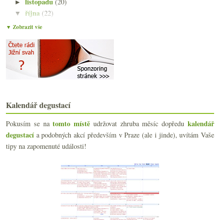
listopadu
(20)
►
října
(22)
▼
Večeře s encyklopedií ohrožených druhů
▼ Zobrazit vše
Dvanáct destilátem posílených vín
Různé vinné zprávy, nejen dobré
Pět domácích pinotů ročníku 2004
Výsledky ankety „Víno k obědu (v běžný pracovní de...
Jsem divný aneb přírodní selské víno z Mělníka
Roztodivné Pinoty z Nového Zélandu
Jiný pohled na Beaujolais
Kalendář degustací
Zima a Mezinárodní den kuchařů
Stovky chutí SaSaZu
tomto místě
kalendář
Pokusím se na
udržovat zhruba měsíc dopředu
Dvakrát levné Španělsko
degustací
a podobných akcí především v Praze (ale i jinde), uvítám Vaše
Jara Springer sedící, nefiltrující
tipy na zapomenuté události!
Vulkanický mrtvý muž a ročníkové šampaňské
Několik vinně-internetových prodejních tipů
Napoleonská směska od Lahoferu
O Bordeaux nad sklenkou Château de Fonbel
Výsledky ankety „Z vinných filmů a seriálů mne nej...
Večer ve znamení rudé tekuté historie
Jak první výstava na Grébovce nepotěšila