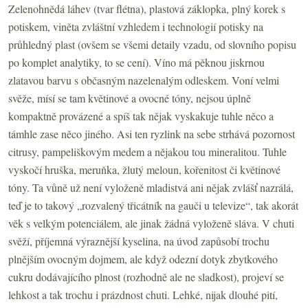
Zelenohnědá láhev (tvar flétna), plastová záklopka, plný korek s
potiskem, viněta zvláštní vzhledem i technologií potisky na
průhledný plast (ovšem se všemi detaily vzadu, od slovního popisu
po komplet analytiky, to se cení). Víno má pěknou jiskrnou
zlatavou barvu s občasným nazelenalým odleskem. Voní velmi
svěže, mísí se tam květinové a ovocné tóny, nejsou úplně
kompaktně provázené a spíš tak nějak vyskakuje tuhle něco a
támhle zase něco jiného. Asi ten ryzlink na sebe strhává pozornost
citrusy, pampeliškovým medem a nějakou tou mineralitou. Tuhle
vyskočí hruška, meruňka, žlutý meloun, kořenitost či květinové
tóny. Ta vůně už není vyloženě mladistvá ani nějak zvlášť nazrálá,
teď je to takový „rozvalený třicátník na gauči u televize“, tak akorát
věk s velkým potenciálem, ale jinak žádná vyloženě sláva. V chuti
svěží, příjemná výraznější kyselina, na úvod zapůsobí trochu
plnějším ovocným dojmem, ale když odezní dotyk zbytkového
cukru dodávajícího plnost (rozhodně ale ne sladkost), projeví se
lehkost a tak trochu i prázdnost chuti. Lehké, nijak dlouhé pití,