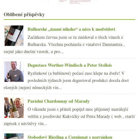
Na obědě v Lokálu
Výsledky fotohádankové soutěže a páteční drobnosti
Oblíbené příspěvky
Pálavská potulka v obrazech
září
(21)
►
Bulharské „území nikoho“ a něco k medvědovi
srpna
(21)
►
Začátkem června jsem se tu zmiňoval o třech vínech z
července
(18)
►
Bulharska. Všechna pocházela z vinařství Damianitza ,
června
(22)
►
stejně jako dnešní vzorek, a pro...
května
(20)
►
dubna
(21)
►
Degustace Werther-Windisch a Peter Stolleis
března
(23)
►
Ryzlinkové (a bublinové) počasí zase klepe na dveře! V
února
(20)
►
posledních týdnech jsem degustoval produkci docela dost
ledna
(20)
►
různých (nejen) německých vin...
2008
(270)
►
2007
(108)
►
Parádní Chardonnay od Marady
O víkendu jsem s přáteli popíjel moc příjemný nazrálejší
veltlín z josefovské Kukvičky od Petra Marady ( web , starší
zápisek z návštěvy vin...
Stobodový Riesling a Corpinnat s pozvánkou