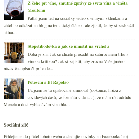
Z čeho pít víno, smutné zprávy ze světa vína a viněta
Moutonu
Patlal jsem teď na sociálky video s vinnými sklenkami a
chtěl ho odkázat na blog na tematický článek, ale zjistil, že by si zasloužil
aktua...
Stopětibodovka a jak se umístit na vrcholu
Doba je zlá. Jak se chcete prosadit na saturovaném trhu s
vinnou kritikou? Jak si zajistit, aby zrovna Vaše jméno,
název časopisu či průvodc...
Potěšení s El Rapolao
Už jsem se tu opakovaně zmiňoval (dokonce, hrůza z
covidových časů, ve formátu videa… ), že mám rád odrůdu
Mencía a dost vyhledávám vína hla...
Sociální sítě
Přidejte se do přátel tohoto webu a sledujte novinky na Facebooku! :o)