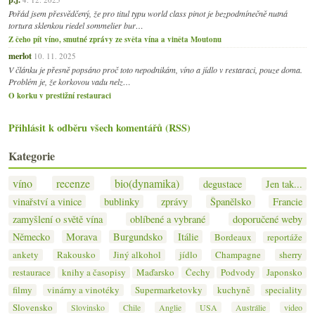
Pořád jsem přesvědčený, že pro titul typu world class pinot je bezpodmínečně nutná
tortura sklenkou riedel sommelier bur…
Z čeho pít víno, smutné zprávy ze světa vína a viněta Moutonu
merlot
10. 11. 2025
V článku je přesně popsáno proč toto nepodnikám, víno a jídlo v restaraci, pouze doma.
Problém je, že korkovou vadu nelz…
O korku v prestižní restauraci
Přihlásit k odběru všech komentářů (RSS)
Kategorie
víno
recenze
bio(dynamika)
degustace
Jen tak...
vinařství a vinice
bublinky
zprávy
Španělsko
Francie
zamyšlení o světě vína
oblíbené a vybrané
doporučené weby
Německo
Morava
Burgundsko
Itálie
Bordeaux
reportáže
ankety
Rakousko
Jiný alkohol
jídlo
Champagne
sherry
restaurace
knihy a časopisy
Maďarsko
Čechy
Podvody
Japonsko
filmy
vinárny a vinotéky
Supermarketovky
kuchyně
speciality
Slovensko
Slovinsko
Chile
Anglie
USA
Austrálie
video