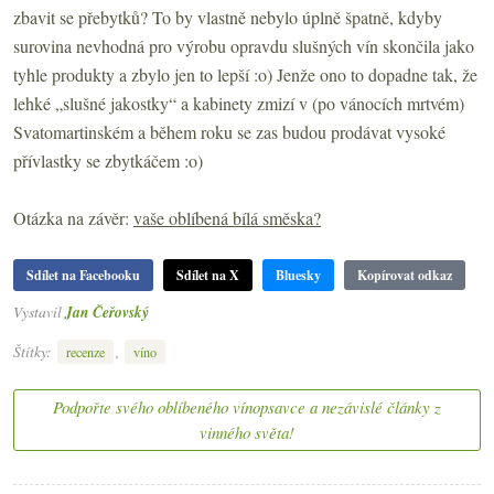
zbavit se přebytků? To by vlastně nebylo úplně špatně, kdyby
surovina nevhodná pro výrobu opravdu slušných vín skončila jako
tyhle produkty a zbylo jen to lepší :o) Jenže ono to dopadne tak, že
lehké „slušné jakostky“ a kabinety zmizí v (po vánocích mrtvém)
Svatomartinském a během roku se zas budou prodávat vysoké
přívlastky se zbytkáčem :o)
Otázka na závěr:
vaše oblíbená bílá směska?
Sdílet na Facebooku
Sdílet na X
Bluesky
Kopírovat odkaz
Vystavil
Jan Čeřovský
Štítky:
,
recenze
víno
Podpořte svého oblíbeného vínopsavce a nezávislé články z
vinného světa!