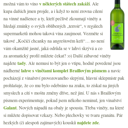
v některých státech zakáží
možná vám to víno
. Ale
kupa dalších jmen projde, a i když to není zrovna cílení
na vinné nadšence a ty, kteří pečlivě zkoumají viněty a
hledají zmínky o svých oblíbených „terroir“, v regálech
supermarketů mohou taková vína zaujmout. Vezměte si
takové „Kočičí chcanky na angreštovém keři“… no není
vám okamžitě jasné, jaká odrůda se v lahvi skrývá a co
za aromatický profil můžete čekat? :o) Další zábavné viněty
tady
najdete
. Ale nemusí to být jen o vtipu, hodně povedené jsou
lahve s vinětami komplet Braillovým písmem
nádherné
a navíc
pocházejí z vinařství provozovaného slepými, hlavní sklepmistr pak
prohlašuje, že co mu bylo odebráno na zraku, to získal na jiných
smyslech a cítí v moštu změny dříve, než jiní. U nás s Braillovým
písmem experimentuje, pokud jsem někoho neminul, jen vinařství
Galant
. Nových nápadů na obaly je spousta. Třeba viněty, na které
si můžete dopisovat vzkazy. Nebo plechovky ve tvaru granátu. Pár
najdete zde
hezkých (či alespoň zajímavých) kousků
.