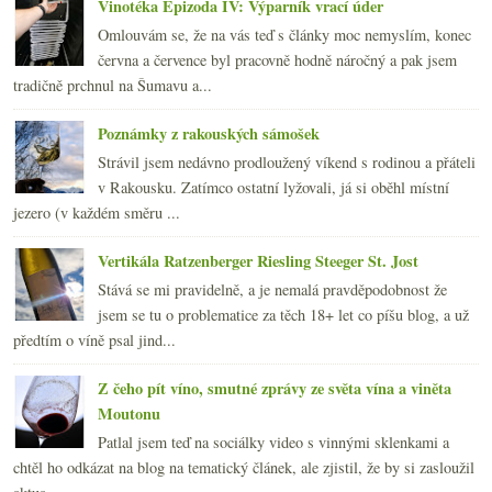
Vinotéka Epizoda IV: Výparník vrací úder
Omlouvám se, že na vás teď s články moc nemyslím, konec
června a července byl pracovně hodně náročný a pak jsem
tradičně prchnul na Šumavu a...
Poznámky z rakouských sámošek
Strávil jsem nedávno prodloužený víkend s rodinou a přáteli
v Rakousku. Zatímco ostatní lyžovali, já si oběhl místní
jezero (v každém směru ...
Vertikála Ratzenberger Riesling Steeger St. Jost
Stává se mi pravidelně, a je nemalá pravděpodobnost že
jsem se tu o problematice za těch 18+ let co píšu blog, a už
předtím o víně psal jind...
Z čeho pít víno, smutné zprávy ze světa vína a viněta
Moutonu
Patlal jsem teď na sociálky video s vinnými sklenkami a
chtěl ho odkázat na blog na tematický článek, ale zjistil, že by si zasloužil