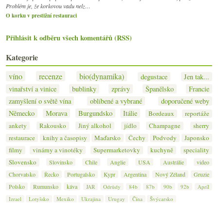
Problém je, že korkovou vadu nelz…
O korku v prestižní restauraci
Přihlásit k odběru všech komentářů (RSS)
Kategorie
víno
recenze
bio(dynamika)
degustace
Jen tak...
vinařství a vinice
bublinky
zprávy
Španělsko
Francie
zamyšlení o světě vína
oblíbené a vybrané
doporučené weby
Německo
Morava
Burgundsko
Itálie
Bordeaux
reportáže
ankety
Rakousko
Jiný alkohol
jídlo
Champagne
sherry
restaurace
knihy a časopisy
Maďarsko
Čechy
Podvody
Japonsko
filmy
vinárny a vinotéky
Supermarketovky
kuchyně
speciality
Slovensko
Slovinsko
Chile
Anglie
USA
Austrálie
video
Chorvatsko
Řecko
Portugalsko
Kypr
Argentina
Nový Zéland
Gruzie
Polsko
Rumunsko
káva
JAR
Odrůdy
84b
87b
90b
92b
Apríl
Izrael
Lotyšsko
Mexiko
Ukrajina
Urugay
Čína
Švýcarsko