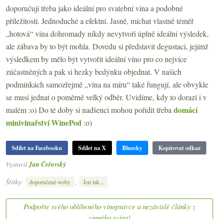
doporučují třeba jako ideální pro svatební vína a podobné
příležitosti. Jednoduché a efektní. Jasně, míchat vlastně téměř
„hotová“ vína dohromady nikdy nevytvoří úplně ideální výsledek,
ale zábava by to být mohla. Dovedu si představit degustaci, jejímž
výsledkem by mělo být vytvořit ideální víno pro co nejvíce
zúčastněných a pak si hezky bedýnku objednat. V našich
podmínkách samozřejmě „vína na míru“ také fungují, ale obvykle
se musí jednat o poměrně velký odběr. Uvidíme, kdy to dorazí i v
domácí
malém :o) Do té doby si nadšenci mohou pořídit třeba
minivinařství WinePod
:o)
Sdílet na Facebooku
Sdílet na X
Bluesky
Kopírovat odkaz
Vystavil
Jan Čeřovský
Štítky:
,
doporučené weby
Jen tak...
Podpořte svého oblíbeného vínopsavce a nezávislé články z
vinného světa!