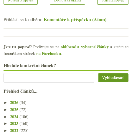
Novější příspěvek
Domovská stránka
Starší příspěvek
Komentáře k příspěvku (Atom)
Přihlásit se k odběru:
Jste tu poprvé?
oblíbené a vybrané články
Podívejte se na
a staňte se
na Facebooku
fanouškem stránek
.
Hledáte konkrétní článek?
Přehled článků...
2026
(34)
►
2025
(72)
►
2024
(106)
►
2023
(160)
►
2022
(225)
►