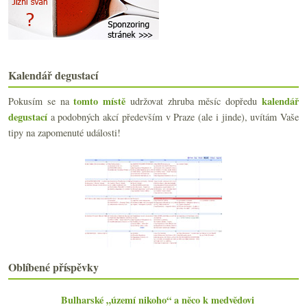
Pět domácích pinotů ročníku 2004
Výsledky ankety „Víno k obědu (v běžný pracovní de...
Jsem divný aneb přírodní selské víno z Mělníka
Roztodivné Pinoty z Nového Zélandu
Jiný pohled na Beaujolais
Kalendář degustací
Zima a Mezinárodní den kuchařů
Stovky chutí SaSaZu
tomto místě
kalendář
Pokusím se na
udržovat zhruba měsíc dopředu
Dvakrát levné Španělsko
degustací
a podobných akcí především v Praze (ale i jinde), uvítám Vaše
Jara Springer sedící, nefiltrující
tipy na zapomenuté události!
Vulkanický mrtvý muž a ročníkové šampaňské
Několik vinně-internetových prodejních tipů
Napoleonská směska od Lahoferu
O Bordeaux nad sklenkou Château de Fonbel
Výsledky ankety „Z vinných filmů a seriálů mne nej...
Večer ve znamení rudé tekuté historie
Jak první výstava na Grébovce nepotěšila
Na obědě v Lokálu
Výsledky fotohádankové soutěže a páteční drobnosti
Oblíbené příspěvky
Pálavská potulka v obrazech
září
(21)
►
Bulharské „území nikoho“ a něco k medvědovi