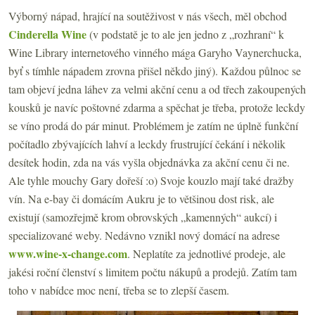
Výborný nápad, hrající na soutěživost v nás všech, měl obchod
Cinderella Wine
(v podstatě je to ale jen jedno z „rozhraní“ k
Wine Library internetového vinného mága Garyho Vaynerchucka,
byť s tímhle nápadem zrovna přišel někdo jiný). Každou půlnoc se
tam objeví jedna láhev za velmi akční cenu a od třech zakoupených
kousků je navíc poštovné zdarma a spěchat je třeba, protože leckdy
se víno prodá do pár minut. Problémem je zatím ne úplně funkční
počítadlo zbývajících lahví a leckdy frustrující čekání i několik
desítek hodin, zda na vás vyšla objednávka za akční cenu či ne.
Ale tyhle mouchy Gary dořeší :o) Svoje kouzlo mají také dražby
vín. Na e-bay či domácím Aukru je to většinou dost risk, ale
existují (samozřejmě krom obrovských „kamenných“ aukcí) i
specializované weby. Nedávno vznikl nový domácí na adrese
www.wine-x-change.com
. Neplatíte za jednotlivé prodeje, ale
jakési roční členství s limitem počtu nákupů a prodejů. Zatím tam
toho v nabídce moc není, třeba se to zlepší časem.