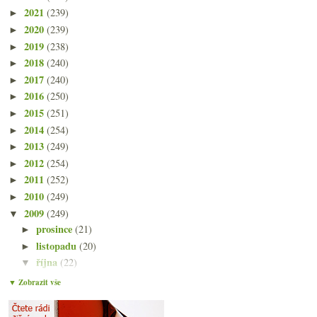
2021
(239)
►
2020
(239)
►
2019
(238)
►
2018
(240)
►
2017
(240)
►
2016
(250)
►
2015
(251)
►
2014
(254)
►
2013
(249)
►
2012
(254)
►
2011
(252)
►
2010
(249)
►
2009
(249)
▼
prosince
(21)
►
listopadu
(20)
►
října
(22)
▼
Večeře s encyklopedií ohrožených druhů
▼ Zobrazit vše
Dvanáct destilátem posílených vín
Různé vinné zprávy, nejen dobré