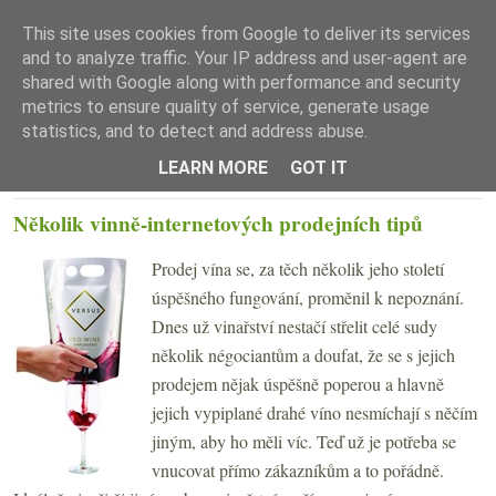
This site uses cookies from Google to deliver its services
and to analyze traffic. Your IP address and user-agent are
shared with Google along with performance and security
metrics to ensure quality of service, generate usage
statistics, and to detect and address abuse.
☰ Menu
LEARN MORE
GOT IT
PONDĚLÍ 12. ŘÍJNA 2009
Několik vinně-internetových prodejních tipů
Prodej vína se, za těch několik jeho století
úspěšného fungování, proměnil k nepoznání.
Dnes už vinařství nestačí střelit celé sudy
několik négociantům a doufat, že se s jejich
prodejem nějak úspěšně poperou a hlavně
jejich vypiplané drahé víno nesmíchají s něčím
jiným, aby ho měli víc. Teď už je potřeba se
vnucovat přímo zákazníkům a to pořádně.