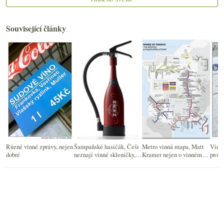
Související články
Různé vinné zprávy, nejen
Šampaňské hasičák, Češi
Metro vinná mapa, Matt
Vinná
dobré
neznají vinné skleničky,
Kramer nejen o vinném
prot
degustační poznámky a
vzdělání, Nobelova cena
vinná jóga
pro vinaře