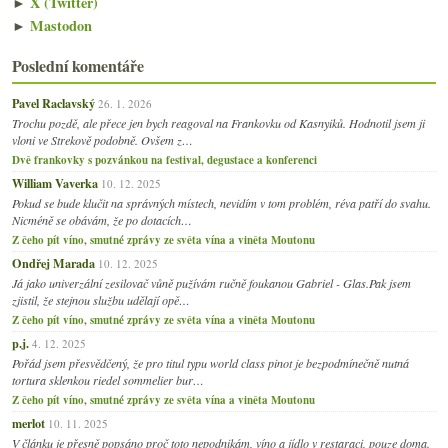
►
X (Twitter)
►
Mastodon
Poslední komentáře
Pavel Raclavský
26. 1. 2026
Trochu pozdě, ale přece jen bych reagoval na Frankovku od Kasnyiků. Hodnotil jsem ji
vloni ve Strekově podobně. Ovšem z…
Dvě frankovky s pozvánkou na festival, degustace a konferenci
William Vaverka
10. 12. 2025
Pokud se bude klučit na správných místech, nevidím v tom problém, réva patří do svahu.
Nicméně se obávám, že po dotacích…
Z čeho pít víno, smutné zprávy ze světa vína a viněta Moutonu
Ondřej Marada
10. 12. 2025
Já jako univerzální zesilovač vůně pužívám ručně foukanou Gabriel - Glas.Pak jsem
zjistil, že stejnou službu udělají opě…
Z čeho pít víno, smutné zprávy ze světa vína a viněta Moutonu
p.j.
4. 12. 2025
Pořád jsem přesvědčený, že pro titul typu world class pinot je bezpodmínečně nutná
tortura sklenkou riedel sommelier bur…
Z čeho pít víno, smutné zprávy ze světa vína a viněta Moutonu
merlot
10. 11. 2025
V článku je přesně popsáno proč toto nepodnikám, víno a jídlo v restaraci, pouze doma.