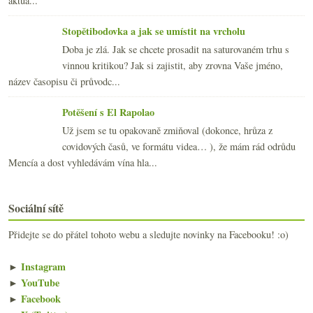
aktua...
Stopětibodovka a jak se umístit na vrcholu
Doba je zlá. Jak se chcete prosadit na saturovaném trhu s
vinnou kritikou? Jak si zajistit, aby zrovna Vaše jméno,
název časopisu či průvodc...
Potěšení s El Rapolao
Už jsem se tu opakovaně zmiňoval (dokonce, hrůza z
covidových časů, ve formátu videa… ), že mám rád odrůdu
Mencía a dost vyhledávám vína hla...
Sociální sítě
Přidejte se do přátel tohoto webu a sledujte novinky na Facebooku! :o)
►
Instagram
►
YouTube
►
Facebook