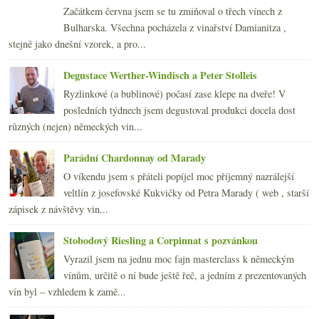
srpna
(21)
►
Začátkem června jsem se tu zmiňoval o třech vínech z
července
(18)
►
Bulharska. Všechna pocházela z vinařství Damianitza ,
června
(22)
►
stejně jako dnešní vzorek, a pro...
května
(20)
►
dubna
(21)
►
Degustace Werther-Windisch a Peter Stolleis
března
(23)
►
Ryzlinkové (a bublinové) počasí zase klepe na dveře! V
února
(20)
►
posledních týdnech jsem degustoval produkci docela dost
ledna
(20)
►
různých (nejen) německých vin...
2008
(270)
►
2007
(108)
►
Parádní Chardonnay od Marady
O víkendu jsem s přáteli popíjel moc příjemný nazrálejší
veltlín z josefovské Kukvičky od Petra Marady ( web , starší
zápisek z návštěvy vin...
Stobodový Riesling a Corpinnat s pozvánkou
Vyrazil jsem na jednu moc fajn masterclass k německým
vínům, určitě o ní bude ještě řeč, a jedním z prezentovaných
vín byl – vzhledem k zamě...