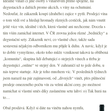
Ideálně vinaři či jiné osoby s vinařstvím přímo spojené, na
degustacích a dalších promo akcích, s víny na ochutnání.
Nedoufat, že zákazník koupí (drahého) zajíce v pytli. Prodejci vína
o tom vědí své a hledají hromady různých cestiček, jak nám vnutit
ještě více vín, ideálně i těch, která vlastně ani nechceme. Docela s
tím vším zamíchal internet. V ČR zrovna jedou různé „bedničky“ a
degustační sety. Zákazník neví, co vlastně chce, takže sada
sestavená nějakým odborníkem mu přijde k duhu. A navíc, když je
to dobře vymyšleno, okolo toho může vzniknout taková ta oblíbená
„komunita“, skupina lidí debatující o stejných vínech a třeba je
degustující „online“ ve stejný den. V zahraničí už to jede dobu, u
nás teprve startuje. Ale je toho mnohem víc. V posledních týdnech
jsem narazil na pár zajímavostí, od „divných“ vinět, přes půlnoční
prodeje omezeného počtu vín za velmi akční ceny, po možnost
namíchat si vlastní směs díky zaslanému setu lahví :o) Tak hurá na
to…
Obal prodává. Když si dáte na vinětu nahou nymfu,