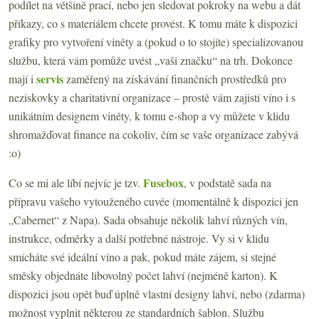
podílet na většině prací, nebo jen sledovat pokroky na webu a dát
příkazy, co s materiálem chcete provést. K tomu máte k dispozici
grafiky pro vytvoření viněty a (pokud o to stojíte) specializovanou
službu, která vám pomůže uvést „vaši značku“ na trh. Dokonce
servis
mají i
zaměřený na získávání finančních prostředků pro
neziskovky a charitativní organizace – prostě vám zajistí víno i s
unikátním designem viněty, k tomu e-shop a vy můžete v klidu
shromažďovat finance na cokoliv, čím se vaše organizace zabývá
:o)
Fusebox
Co se mi ale líbí nejvíc je tzv.
, v podstatě sada na
přípravu vašeho vytouženého cuvée (momentálně k dispozici jen
„Cabernet“ z Napa). Sada obsahuje několik lahví různých vín,
instrukce, odměrky a další potřebné nástroje. Vy si v klidu
smícháte své ideální víno a pak, pokud máte zájem, si stejné
směsky objednáte libovolný počet lahví (nejméně karton). K
dispozici jsou opět buď úplně vlastní designy lahví, nebo (zdarma)
možnost vyplnit některou ze standardních šablon. Službu