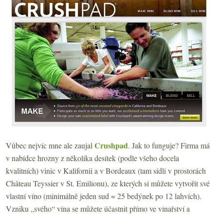
Crushpad
Vůbec nejvíc mne ale zaujal
. Jak to funguje? Firma má
v nabídce hrozny z několika desítek (podle všeho docela
kvalitních) vinic v Kalifornii a v Bordeaux (tam sídli v prostorách
Château Teyssier v St. Emilionu), ze kterých si můžete vytvořit své
vlastní víno (minimálně jeden sud = 25 bedýnek po 12 lahvích).
Vzniku „svého“ vína se můžete účastnit přímo ve vinařství a