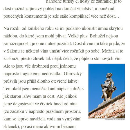
náhodné turisty či hosty ze zahraničí je to
dost možná zajímavý pohled na domácí vinařství, u poněkud
poučených konzumentů je zde stále komplikací více než dost…
Na rozdíl od loňského roku se mi podařilo ukořistit umně skrytou
nádobu, do které jsem mohl plivat. Velké plus. Bohužel nejsou
samozřejmostí, je o ně nutné požádat. Dost divné mi také přijde, že
v Salonu se některá vína umístí více ročníků po sobě. Možná si to
zaslouží, přesto člověk tak nějak čeká, že půjde o sto nových vín.
Ale to jsou vše drobnosti proti jednomu
naprosto tragickému nedostatku. Obrovský
průšvih jsou příliš dlouho otevřené lahve.
Tentokrát jsem nenalézal ani nápis na dně, s
jak starou lahví mám tu čest. Ale jelikož
jsme degustovali ve čtvrtek hned od rána
(ze začátku v naprosto prázdném prostoru,
kam se teprve navážela voda na vymývání
sklenek), po asi méně aktivním běžném