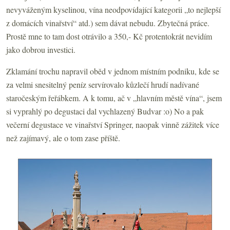
nevyváženým kyselinou, vína neodpovídající kategorii „to nejlepší
z domácích vinařství“ atd.) sem dávat nebudu. Zbytečná práce.
Prostě mne to tam dost otrávilo a 350,- Kč protentokrát nevidím
jako dobrou investici.
Zklamání trochu napravil oběd v jednom místním podniku, kde se
za velmi snesitelný peníz servírovalo kůzlečí hrudí nadívané
staročeským řeřábkem. A k tomu, ač v „hlavním městě vína“, jsem
si vyprahlý po degustaci dal vychlazený Budvar :o) No a pak
večerní degustace ve vinařství Springer, naopak vinně zážitek více
než zajímavý, ale o tom zase příště.