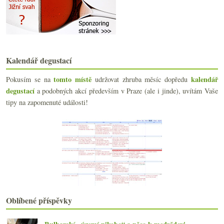
srpna
(21)
►
července
(23)
►
června
(25)
►
května
(24)
▼
Víno, rum, koňak a tonik
Vinaři, exportujte do Číny!
Kalendář degustací
Jak správně vyslovovat jména vín…
tomto místě
kalendář
Pokusím se na
udržovat zhruba měsíc dopředu
10 + 1 ryzlinkových zajímavostí
degustací
a podobných akcí především v Praze (ale i jinde), uvítám Vaše
Hodina mezi psem a vlkem
Oslava poctivých vín
tipy na zapomenuté události!
Na degustacích červené a potom bílé?
„Dr. L“ aneb léčba ryzlinkem
Sójovými párky zdegenerované pokolení
Výsledky ankety „K obědu ve všední den piju nejčas...
Burgundsko s Pascalem Wagnerem
Prezentace sortimentu Global Wines 2008
Je libo Beaujeaule či Chardenang?
Anakena Pinot Noir 2006
Salon vín České republiky 2008
Oblíbené příspěvky
Château Malescot St. Exupéry 1975 – 2004
Reklamujte korkové víno!