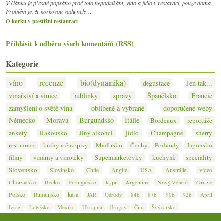
V článku je přesně popsáno proč toto nepodnikám, víno a jídlo v restaraci, pouze doma.
Problém je, že korkovou vadu nelz…
O korku v prestižní restauraci
Přihlásit k odběru všech komentářů (RSS)
Kategorie
víno
recenze
bio(dynamika)
degustace
Jen tak...
vinařství a vinice
bublinky
zprávy
Španělsko
Francie
zamyšlení o světě vína
oblíbené a vybrané
doporučené weby
Německo
Morava
Burgundsko
Itálie
Bordeaux
reportáže
ankety
Rakousko
Jiný alkohol
jídlo
Champagne
sherry
restaurace
knihy a časopisy
Maďarsko
Čechy
Podvody
Japonsko
filmy
vinárny a vinotéky
Supermarketovky
kuchyně
speciality
Slovensko
Slovinsko
Chile
Anglie
USA
Austrálie
video
Chorvatsko
Řecko
Portugalsko
Kypr
Argentina
Nový Zéland
Gruzie
Polsko
Rumunsko
káva
JAR
Odrůdy
84b
87b
90b
92b
Apríl
Izrael
Lotyšsko
Mexiko
Ukrajina
Urugay
Čína
Švýcarsko