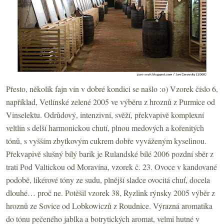
Přesto, několik fajn vín v dobré kondici se našlo :o) Vzorek číslo 6,
například, Vetlínské zelené 2005 ve výběru z hroznů z Purmice od
Vinselektu. Odrůdový, intenzivní, svěží, překvapivě komplexní
veltlín s delší harmonickou chutí, plnou medových a kořenitých
tónů, s vyšším zbytkovým cukrem dobře vyváženým kyselinou.
Překvapivě slušný bílý barik je Rulandské bílé 2006 pozdní sběr z
trati Pod Valtickou od Moravína, vzorek č. 23. Ovoce v kandované
podobě, likérové tóny ze sudu, plnější sladce ovocitá chuť, docela
dlouhé… proč ne. Potěšil vzorek 38, Ryzlink rýnsky 2005 výběr z
hroznů ze Sovice od Lobkowiczů z Roudnice. Výrazná aromatika
do tónu pečeného jablka a botrytických aromat, velmi hutné v