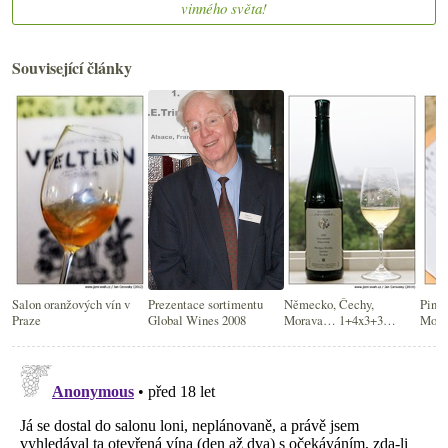
vinného světa!
Související články
Salon oranžových vín v
Prezentace sortimentu
Německo, Čechy,
Pinot
Praze
Global Wines 2008
Morava… 1+4x3+3
Morav
ryzlinků!