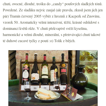
chuti, ovocné, dlouhé, trošku do „candy“ pouťových sladkých tónů.
Povedené. Ze slaďáku nejvíc zaujal (ale pravda, zkusil jsem jich jen
pár) Tramín červený 2005 výběr z hroznů z Kacperk od Znovínu,
vzorek 50. Aromaticky velmi intenzivní, těžší, krásně odrůdové s
dominancí květů růže. V chuti překvapivě svěží kyselina,
harmonické a velmi dlouhé, minerální, s přetrvávající chutí takové
té duhové cucavé tyčky z pouti :o) Tolik z bílých.