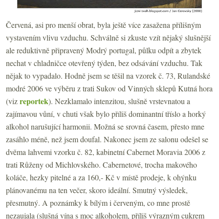
Červená, asi pro menší obrat, byla ještě více zasažena přílišným
vystavením vlivu vzduchu. Schválně si zkuste vzít nějaký slušnější
ale reduktivně připravený Modrý portugal, půlku odpít a zbytek
nechat v chladničce otevřený týden, bez odsávání vzduchu. Tak
nějak to vypadalo. Hodně jsem se těšil na vzorek č. 73, Rulandské
modré 2006 ve výběru z trati Sukov od Vinných sklepů Kutná hora
reportek
(viz
). Nezklamalo intenzitou, slušně vrstevnatou a
zajímavou vůní, v chuti však bylo příliš dominantní tříslo a horký
alkohol narušující harmonii. Možná se srovná časem, přesto mne
zasáhlo méně, než jsem doufal. Nakonec jsem ze salonu odešel se
dvěma lahvemi vzorku č. 82, kabinetní Cabernet Moravia 2006 z
trati Růženy od Michlovského. Cabernetové, trocha makového
koláče, hezky pitelné a za 160,- Kč v místě prodeje, k ohýnku
plánovanému na ten večer, skoro ideální. Smutný výsledek,
přesmutný. A poznámky k bílým i červeným, co mne prostě
nezaujala (slušná vína s moc alkoholem, příliš výrazným cukrem