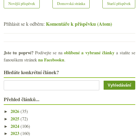
Novější příspěvek
Domovská stránka
Starší příspěvek
Komentáře k příspěvku (Atom)
Přihlásit se k odběru:
Jste tu poprvé?
oblíbené a vybrané články
Podívejte se na
a staňte se
na Facebooku
fanouškem stránek
.
Hledáte konkrétní článek?
Přehled článků...
2026
(35)
►
2025
(72)
►
2024
(106)
►
2023
(160)
►