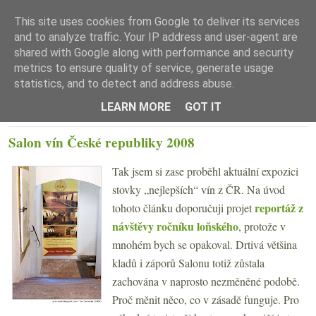
This site uses cookies from Google to deliver its services
and to analyze traffic. Your IP address and user-agent are
shared with Google along with performance and security
metrics to ensure quality of service, generate usage
statistics, and to detect and address abuse.
☰ Menu
LEARN MORE
GOT IT
STŘEDA 14. KVĚTNA 2008
Salon vín České republiky 2008
Tak jsem si zase proběhl aktuální expozici
stovky „nejlepších“ vín z ČR. Na úvod
reportáž z
tohoto článku doporučuji projet
návštěvy ročníku loňského
, protože v
mnohém bych se opakoval. Drtivá většina
kladů i záporů Salonu totiž zůstala
zachována v naprosto nezměněné podobě.
Proč měnit něco, co v zásadě funguje. Pro