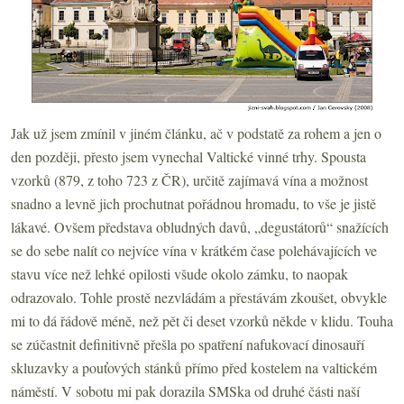
Jak už jsem zmínil v jiném článku, ač v podstatě za rohem a jen o
den později, přesto jsem vynechal Valtické vinné trhy. Spousta
vzorků (879, z toho 723 z ČR), určitě zajímavá vína a možnost
snadno a levně jich prochutnat pořádnou hromadu, to vše je jistě
lákavé. Ovšem představa obludných davů, „degustátorů“ snažících
se do sebe nalít co nejvíce vína v krátkém čase polehávajících ve
stavu více než lehké opilosti všude okolo zámku, to naopak
odrazovalo. Tohle prostě nezvládám a přestávám zkoušet, obvykle
mi to dá řádově méně, než pět či deset vzorků někde v klidu. Touha
se zúčastnit definitivně přešla po spatření nafukovací dinosauří
skluzavky a pouťových stánků přímo před kostelem na valtickém
náměstí. V sobotu mi pak dorazila SMSka od druhé části naší