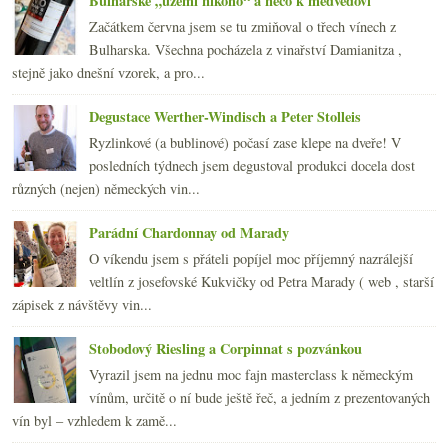
Bulharské „území nikoho“ a něco k medvědovi
Páteční korkohrátky
Začátkem června jsem se tu zmiňoval o třech vínech z
Degustační štěstí v neštěstí
Bulharska. Všechna pocházela z vinařství Damianitza ,
Veltlínská chuť terroir
stejně jako dnešní vzorek, a pro...
Chateauneuf-du-Pape Cuvée Réservée 2003 – Domaine ...
Návštěva vinných sklepů v Kutné Hoře
Degustace Werther-Windisch a Peter Stolleis
František Mádl – Zweigeltrebe 2005 barrique
Ryzlinkové (a bublinové) počasí zase klepe na dveře! V
Výsledky ankety „Degustace, ochutnávky, košty vína...
posledních týdnech jsem degustoval produkci docela dost
dubna
(23)
►
různých (nejen) německých vin...
března
(19)
►
února
(24)
►
Parádní Chardonnay od Marady
ledna
(24)
►
O víkendu jsem s přáteli popíjel moc příjemný nazrálejší
2007
(108)
►
veltlín z josefovské Kukvičky od Petra Marady ( web , starší
zápisek z návštěvy vin...
Stobodový Riesling a Corpinnat s pozvánkou
Vyrazil jsem na jednu moc fajn masterclass k německým
vínům, určitě o ní bude ještě řeč, a jedním z prezentovaných
vín byl – vzhledem k zamě...