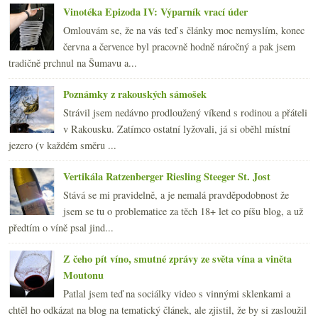
Vinotéka Epizoda IV: Výparník vrací úder
Omlouvám se, že na vás teď s články moc nemyslím, konec
června a července byl pracovně hodně náročný a pak jsem
tradičně prchnul na Šumavu a...
Poznámky z rakouských sámošek
Strávil jsem nedávno prodloužený víkend s rodinou a přáteli
v Rakousku. Zatímco ostatní lyžovali, já si oběhl místní
jezero (v každém směru ...
Vertikála Ratzenberger Riesling Steeger St. Jost
Stává se mi pravidelně, a je nemalá pravděpodobnost že
jsem se tu o problematice za těch 18+ let co píšu blog, a už
předtím o víně psal jind...
Z čeho pít víno, smutné zprávy ze světa vína a viněta
Moutonu
Patlal jsem teď na sociálky video s vinnými sklenkami a
chtěl ho odkázat na blog na tematický článek, ale zjistil, že by si zasloužil