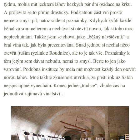
týdnu, mohla mít leckterá láhev hezkých pár dní oxidace na krku.
A projevilo se to přímo drasticky. Podstatnou část vín prostě
nemělo smysl pít, natož si dělat poznámky. Kdybych kvůli každé
běhal za sommelierem a nechával si otevřít novou, tak si toho moc
nepřechutnám. Takže jsem se choval jako „běžný návštěvník“ a
bral vína tak, jak byla prezentována. Snad jednou si nechal něco
otevřít (tuším ryzlink z Roudnice), ale to je tak vše. Poznámky k
těm jetým sem dávat nebudu, nemá to smysl. Berte to jen jako
varování. Podobná instituce by měla mít možnost každý den otevřít
novou láhev. Mne takhle zkušenost utvrdila, že příští rok už Salon
nejspíš úplně vynechám. Konec jedné „tradice“, zbude čas na
jednotlivá zajímavá vinařství…