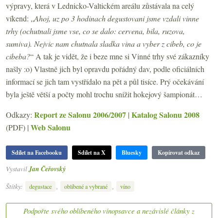
výpravy, která v Lednicko-Valtickém areálu zůstávala na celý
víkend: „
Ahoj, uz po 3 hodinach degustovani jsme vzdali vinne
trhy (ochutnali jsme vse, co se dalo: cervena, bila, ruzova,
sumiva). Nejvic nam chutnala sladka vina a vyber z cibeb, co je
cibeba?
“ A tak je vidět, že i beze mne si Vinné trhy své zákazníky
našly :o) Vlastně jich byl opravdu pořádný dav, podle oficiálních
informací se jich tam vystřídalo na pět a půl tisíce. Prý očekávání
byla ještě větší a počty mohl trochu snížit hokejový šampionát…
Report ze Salonu 2006/2007
Katalog Salonu 2008
Odkazy:
|
Web Salonu
(PDF) |
Sdílet na Facebooku
Sdílet na X
Bluesky
Kopírovat odkaz
Vystavil
Jan Čeřovský
Štítky:
,
,
degustace
oblíbené a vybrané
víno
Podpořte svého oblíbeného vínopsavce a nezávislé články z