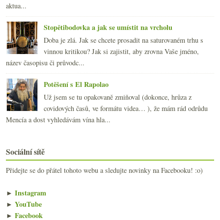
aktua...
Stopětibodovka a jak se umístit na vrcholu
Doba je zlá. Jak se chcete prosadit na saturovaném trhu s
vinnou kritikou? Jak si zajistit, aby zrovna Vaše jméno,
název časopisu či průvodc...
Potěšení s El Rapolao
Už jsem se tu opakovaně zmiňoval (dokonce, hrůza z
covidových časů, ve formátu videa… ), že mám rád odrůdu
Mencía a dost vyhledávám vína hla...
Sociální sítě
Přidejte se do přátel tohoto webu a sledujte novinky na Facebooku! :o)
►
Instagram
►
YouTube
►
Facebook