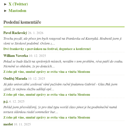
►
X (Twitter)
►
Mastodon
Poslední komentáře
Pavel Raclavský
26. 1. 2026
Trochu pozdě, ale přece jen bych reagoval na Frankovku od Kasnyiků. Hodnotil jsem ji
vloni ve Strekově podobně. Ovšem z…
Dvě frankovky s pozvánkou na festival, degustace a konferenci
William Vaverka
10. 12. 2025
Pokud se bude klučit na správných místech, nevidím v tom problém, réva patří do svahu.
Nicméně se obávám, že po dotacích…
Z čeho pít víno, smutné zprávy ze světa vína a viněta Moutonu
Ondřej Marada
10. 12. 2025
Já jako univerzální zesilovač vůně pužívám ručně foukanou Gabriel - Glas.Pak jsem
zjistil, že stejnou službu udělají opě…
Z čeho pít víno, smutné zprávy ze světa vína a viněta Moutonu
p.j.
4. 12. 2025
Pořád jsem přesvědčený, že pro titul typu world class pinot je bezpodmínečně nutná
tortura sklenkou riedel sommelier bur…
Z čeho pít víno, smutné zprávy ze světa vína a viněta Moutonu
merlot
10. 11. 2025