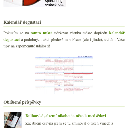
června
(25)
►
května
(24)
▼
Víno, rum, koňak a tonik
Vinaři, exportujte do Číny!
Kalendář degustací
Jak správně vyslovovat jména vín…
tomto místě
kalendář
Pokusím se na
udržovat zhruba měsíc dopředu
10 + 1 ryzlinkových zajímavostí
degustací
a podobných akcí především v Praze (ale i jinde), uvítám Vaše
Hodina mezi psem a vlkem
Oslava poctivých vín
tipy na zapomenuté události!
Na degustacích červené a potom bílé?
„Dr. L“ aneb léčba ryzlinkem
Sójovými párky zdegenerované pokolení
Výsledky ankety „K obědu ve všední den piju nejčas...
Burgundsko s Pascalem Wagnerem
Prezentace sortimentu Global Wines 2008
Je libo Beaujeaule či Chardenang?
Anakena Pinot Noir 2006
Salon vín České republiky 2008
Oblíbené příspěvky
Château Malescot St. Exupéry 1975 – 2004
Reklamujte korkové víno!
Bulharské „území nikoho“ a něco k medvědovi
Páteční korkohrátky
Začátkem června jsem se tu zmiňoval o třech vínech z
Degustační štěstí v neštěstí