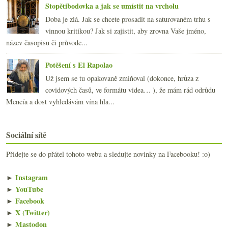
Stopětibodovka a jak se umístit na vrcholu
Doba je zlá. Jak se chcete prosadit na saturovaném trhu s
vinnou kritikou? Jak si zajistit, aby zrovna Vaše jméno,
název časopisu či průvodc...
Potěšení s El Rapolao
Už jsem se tu opakovaně zmiňoval (dokonce, hrůza z
covidových časů, ve formátu videa… ), že mám rád odrůdu
Mencía a dost vyhledávám vína hla...
Sociální sítě
Přidejte se do přátel tohoto webu a sledujte novinky na Facebooku! :o)
►
Instagram
►
YouTube
►
Facebook
►
X (Twitter)
►
Mastodon