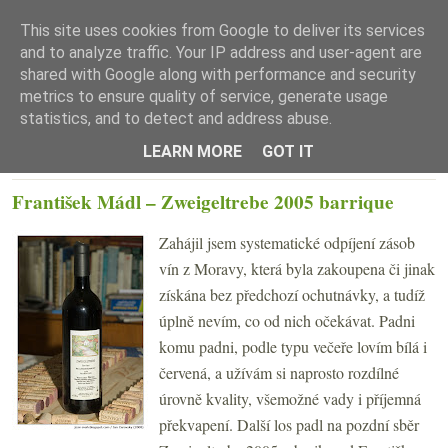
This site uses cookies from Google to deliver its services
and to analyze traffic. Your IP address and user-agent are
shared with Google along with performance and security
metrics to ensure quality of service, generate usage
statistics, and to detect and address abuse.
☰ Menu
LEARN MORE
GOT IT
PÁTEK 2. KVĚTNA 2008
František Mádl – Zweigeltrebe 2005 barrique
Zahájil jsem systematické odpíjení zásob
vín z Moravy, která byla zakoupena či jinak
získána bez předchozí ochutnávky, a tudíž
úplně nevím, co od nich očekávat. Padni
komu padni, podle typu večeře lovím bílá i
červená, a užívám si naprosto rozdílné
úrovně kvality, všemožné vady i příjemná
překvapení. Další los padl na pozdní sběr