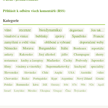
Přihlásit k odběru všech komentářů (RSS)
Kategorie
víno
recenze
bio(dynamika)
degustace
Jen tak...
vinařství a vinice
bublinky
zprávy
Španělsko
Francie
zamyšlení o světě vína
oblíbené a vybrané
doporučené weby
Německo
Morava
Burgundsko
Itálie
Bordeaux
reportáže
ankety
Rakousko
Jiný alkohol
jídlo
Champagne
sherry
restaurace
knihy a časopisy
Maďarsko
Čechy
Podvody
Japonsko
filmy
vinárny a vinotéky
Supermarketovky
kuchyně
speciality
Slovensko
Slovinsko
Chile
Anglie
USA
Austrálie
video
Chorvatsko
Řecko
Portugalsko
Kypr
Argentina
Nový Zéland
Gruzie
Polsko
Rumunsko
káva
JAR
Odrůdy
84b
87b
90b
92b
Apríl
Izrael
Lotyšsko
Mexiko
Ukrajina
Urugay
Čína
Švýcarsko