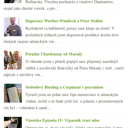
Bulharska. Všechna pocházela z vinařství Damianitza ,
Veltlínská chuť terroir
stejně jako dnešní vzorek, a pro...
Chateauneuf-du-Pape Cuvée Réservée 2003 – Domaine ...
Návštěva vinných sklepů v Kutné Hoře
Degustace Werther-Windisch a Peter Stolleis
František Mádl – Zweigeltrebe 2005 barrique
Ryzlinkové (a bublinové) počasí zase klepe na dveře! V
Výsledky ankety „Degustace, ochutnávky, košty vína...
posledních týdnech jsem degustoval produkci docela dost
dubna
(23)
►
různých (nejen) německých vin...
března
(19)
►
února
(24)
►
Parádní Chardonnay od Marady
ledna
(24)
►
O víkendu jsem s přáteli popíjel moc příjemný nazrálejší
2007
(108)
►
veltlín z josefovské Kukvičky od Petra Marady ( web , starší
zápisek z návštěvy vin...
Stobodový Riesling a Corpinnat s pozvánkou
Vyrazil jsem na jednu moc fajn masterclass k německým
vínům, určitě o ní bude ještě řeč, a jedním z prezentovaných
vín byl – vzhledem k zamě...
Vinotéka Epizoda IV: Výparník vrací úder
Omlouvám se, že na vás teď s články moc nemyslím, konec