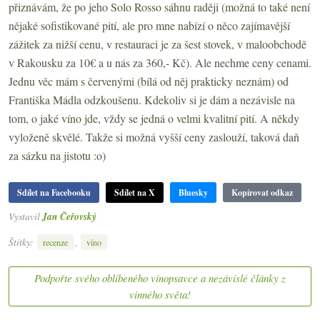
přiznávám, že po jeho Solo Rosso sáhnu raději (možná to také není
nějaké sofistikované pití, ale pro mne nabízí o něco zajímavější
zážitek za nižší cenu, v restauraci je za šest stovek, v maloobchodě
v Rakousku za 10€
a u nás za 360,- Kč). Ale nechme ceny cenami.
Jednu věc mám s červenými (bílá od něj prakticky neznám) od
Františka Mádla odzkoušenu. Kdekoliv si je dám a nezávisle na
tom, o jaké víno jde, vždy se jedná o velmi kvalitní pití. A někdy
vyloženě skvělé. Takže si možná vyšší ceny zaslouží, taková daň
za sázku na jistotu :o)
Sdílet na Facebooku
Sdílet na X
Bluesky
Kopírovat odkaz
Vystavil
Jan Čeřovský
Štítky:
,
recenze
víno
Podpořte svého oblíbeného vínopsavce a nezávislé články z
vinného světa!