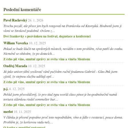
Poslední komentáře
Pavel Raclavský
26. 1. 2026
Trochu pozdě, ale přece jen bych reagoval na Frankovku od Kasnyiků. Hodnotil jsem ji
vloni ve Strekově podobně. Ovšem z…
Dvě frankovky s pozvánkou na festival, degustace a konferenci
William Vaverka
10. 12. 2025
Pokud se bude klučit na správných místech, nevidím v tom problém, réva patří do svahu.
Nicméně se obávám, že po dotacích…
Z čeho pít víno, smutné zprávy ze světa vína a viněta Moutonu
Ondřej Marada
10. 12. 2025
Já jako univerzální zesilovač vůně pužívám ručně foukanou Gabriel - Glas.Pak jsem
zjistil, že stejnou službu udělají opě…
Z čeho pít víno, smutné zprávy ze světa vína a viněta Moutonu
p.j.
4. 12. 2025
Pořád jsem přesvědčený, že pro titul typu world class pinot je bezpodmínečně nutná
tortura sklenkou riedel sommelier bur…
Z čeho pít víno, smutné zprávy ze světa vína a viněta Moutonu
merlot
10. 11. 2025
V článku je přesně popsáno proč toto nepodnikám, víno a jídlo v restaraci, pouze doma.
Problém je, že korkovou vadu nelz…
O korku v prestižní restauraci