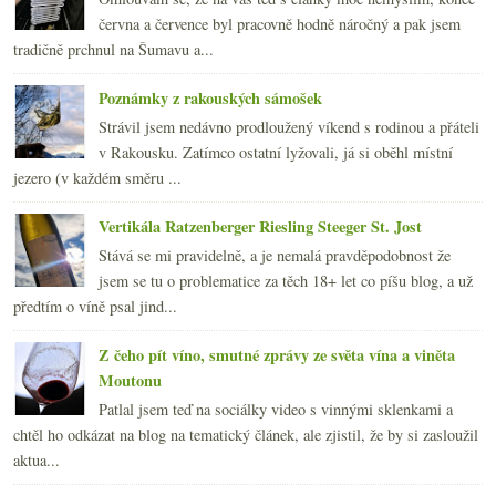
června a července byl pracovně hodně náročný a pak jsem
tradičně prchnul na Šumavu a...
Poznámky z rakouských sámošek
Strávil jsem nedávno prodloužený víkend s rodinou a přáteli
v Rakousku. Zatímco ostatní lyžovali, já si oběhl místní
jezero (v každém směru ...
Vertikála Ratzenberger Riesling Steeger St. Jost
Stává se mi pravidelně, a je nemalá pravděpodobnost že
jsem se tu o problematice za těch 18+ let co píšu blog, a už
předtím o víně psal jind...
Z čeho pít víno, smutné zprávy ze světa vína a viněta
Moutonu
Patlal jsem teď na sociálky video s vinnými sklenkami a
chtěl ho odkázat na blog na tematický článek, ale zjistil, že by si zasloužil
aktua...