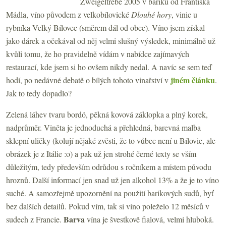
Zweigeltrebe 2005 v bariku od Františka
Mádla, víno původem z velkobílovické
Dlouhé hory
, vinic u
rybníka Velký Bílovec (směrem dál od obce). Víno jsem získal
jako dárek a očekával od něj velmi slušný výsledek, minimálně už
kvůli tomu, že ho pravidelně vídám v nabídce zajímavých
restaurací, kde jsem si ho ovšem nikdy nedal. A navíc se sem teď
jiném článku
hodí, po nedávné debatě o bílých tohoto vinařství v
.
Jak to tedy dopadlo?
Zelená láhev tvaru bordó, pěkná kovová záklopka a plný korek,
nadprůměr. Viněta je jednoduchá a přehledná, barevná malba
sklepní uličky (kolují nějaké zvěsti, že to vůbec není u Bílovic, ale
obrázek je z Itálie :o) a pak už jen strohé černé texty se vším
důležitým, tedy především odrůdou s ročníkem a místem původu
hroznů. Další informací jen snad už jen alkohol 13% a že je to víno
suché. A samozřejmě upozornění na použití barikových sudů, byť
bez dalších detailů. Pokud vím, tak si víno poleželo 12 měsíců v
Barva
sudech z Francie.
vína je švestkově fialová, velmi hluboká.