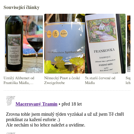
Související články
Uzrálý Alibernet od
Německý Pinot a české
5x starší červené od
Supe
Františka Mádla,
Zweigeltrebe
Mádla
lehk
degustace sortimentu a
pár otázek a odpovědí