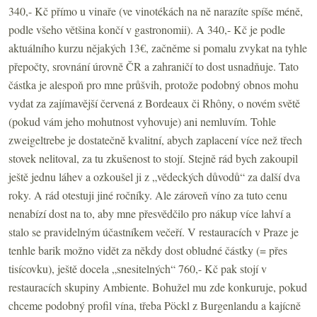
340,- Kč přímo u vinaře (ve vinotékách na ně narazíte spíše méně,
podle všeho většina končí v gastronomii). A 340,- Kč je podle
aktuálního kurzu nějakých 13€, začněme si pomalu zvykat na tyhle
přepočty, srovnání úrovně ČR a zahraničí to dost usnadňuje. Tato
částka je alespoň pro mne průšvih, protože podobný obnos mohu
vydat za zajímavější červená z Bordeaux či Rhôny, o novém světě
(pokud vám jeho mohutnost vyhovuje) ani nemluvím. Tohle
zweigeltrebe je dostatečně kvalitní, abych zaplacení více než třech
stovek nelitoval, za tu zkušenost to stojí. Stejně rád bych zakoupil
ještě jednu láhev a ozkoušel ji z „vědeckých důvodů“ za další dva
roky. A rád otestuji jiné ročníky. Ale zároveň víno za tuto cenu
nenabízí dost na to, aby mne přesvědčilo pro nákup více lahví a
stalo se pravidelným účastníkem večeří. V restauracích v Praze je
tenhle barik možno vidět za někdy dost obludné částky (= přes
tisícovku), ještě docela „snesitelných“ 760,- Kč pak stojí v
restauracích skupiny Ambiente. Bohužel mu zde konkuruje, pokud
chceme podobný profil vína, třeba Pöckl z Burgenlandu a kajícně