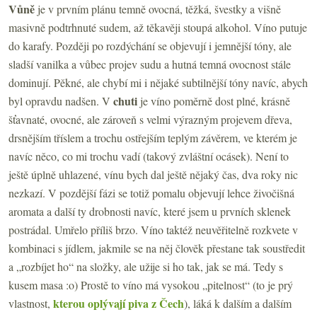
Vůně
je v prvním plánu temně ovocná, těžká, švestky a višně
masivně podtrhnuté sudem, až těkavěji stoupá alkohol. Víno putuje
do karafy. Později po rozdýchání se objevují i jemnější tóny, ale
sladší vanilka a vůbec projev sudu a hutná temná ovocnost stále
dominují. Pěkné, ale chybí mi i nějaké subtilnější tóny navíc, abych
chuti
byl opravdu nadšen. V
je víno poměrně dost plné, krásně
šťavnaté, ovocné, ale zároveň s velmi výrazným projevem dřeva,
drsnějším tříslem a trochu ostřejším teplým závěrem, ve kterém je
navíc něco, co mi trochu vadí (takový zvláštní ocásek). Není to
ještě úplně uhlazené, vínu bych dal ještě nějaký čas, dva roky nic
nezkazí. V pozdější fázi se totiž pomalu objevují lehce živočišná
aromata a další ty drobnosti navíc, které jsem u prvních sklenek
postrádal. Umřelo příliš brzo. Víno taktéž neuvěřitelně rozkvete v
kombinaci s jídlem, jakmile se na něj člověk přestane tak soustředit
a „rozbíjet ho“ na složky, ale užije si ho tak, jak se má. Tedy s
kusem masa :o) Prostě to víno má vysokou „pitelnost“ (to je prý
kterou oplývají piva z Čech
vlastnost,
), láká k dalším a dalším