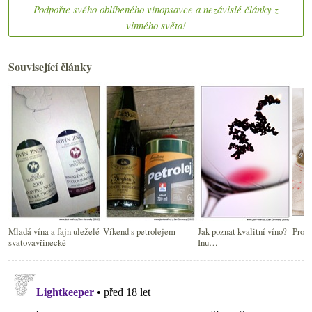
Podpořte svého oblíbeného vínopsavce a nezávislé články z
vinného světa!
Související články
Mladá vína a fajn uleželé
Víkend s petrolejem
Jak poznat kvalitní víno?
Prost
svatovavřinecké
Inu…