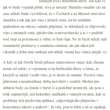
loňském roce) nedobrém stavu. Ale kdo ví,
jak to bude vypadat příště, réva je mocná! Sluníčko smažilo (až mi
zase někdo bude vysvětlovat, že v Čechách a na Moravě není dost
sluníčka a tak pije jen vína z jižních zemí, asi ho umlátím
spáleninou na rukou), nálada příjemná, ve sklenkách se objevovalo
víno z místních vinic (především svatovavřinecké a to i v podobě
rosé stojí za pozornost) a vůbec to bylo fajn. Ne že bych někdy měl
romantické představy o snadném vinaření, ale pár takových
víkendů a třeba mne nutkání mít někde vlastní kus vinice přejde :o)
A kdy se tak člověk brodí pěknou zatravněnou vinicí, kde chemie
nemá své místo, a vzpomene si na herbicidní úhory a místa, ze
kterých se taktéž vyrábí víno, je to skoro až smutné. Poctivá vína,
přirozená a nenakrášlená, třeba nezvítězí v soutěži. Možná jim
strhnou body za čistotu v barvě či a podobné nesmysly, ale jsou o
tolik zajímavější, než hektolitry unifikátů z vinných továren, kde se
problémy řeší především aplikací „odpovídajícího přípravku v
koncentraci takové a makové“. Já vím, jsou to klišé a už se opakuji,