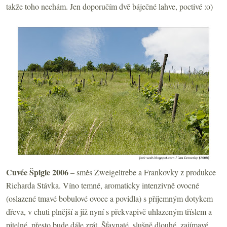
takže toho nechám. Jen doporučím dvě báječné lahve, poctivé :o)
Cuvée Špigle 2006
– směs Zweigeltrebe a Frankovky z produkce
Richarda Stávka. Víno temné, aromaticky intenzivně ovocné
(oslazené tmavé bobulové ovoce a povidla) s příjemným dotykem
dřeva, v chuti plnější a již nyní s překvapivě uhlazeným tříslem a
pitelné, přesto bude dále zrát. Šťavnaté, slušně dlouhé, zajímavé.