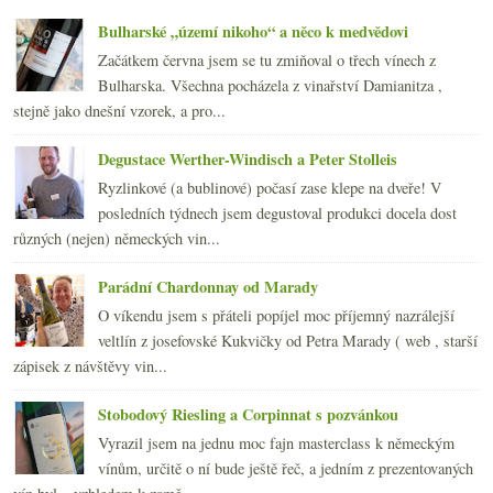
Château Malescot St. Exupéry 1975 – 2004
Reklamujte korkové víno!
Bulharské „území nikoho“ a něco k medvědovi
Páteční korkohrátky
Začátkem června jsem se tu zmiňoval o třech vínech z
Degustační štěstí v neštěstí
Bulharska. Všechna pocházela z vinařství Damianitza ,
Veltlínská chuť terroir
stejně jako dnešní vzorek, a pro...
Chateauneuf-du-Pape Cuvée Réservée 2003 – Domaine ...
Návštěva vinných sklepů v Kutné Hoře
Degustace Werther-Windisch a Peter Stolleis
František Mádl – Zweigeltrebe 2005 barrique
Ryzlinkové (a bublinové) počasí zase klepe na dveře! V
Výsledky ankety „Degustace, ochutnávky, košty vína...
posledních týdnech jsem degustoval produkci docela dost
dubna
(23)
►
různých (nejen) německých vin...
března
(19)
►
února
(24)
►
Parádní Chardonnay od Marady
ledna
(24)
►
O víkendu jsem s přáteli popíjel moc příjemný nazrálejší
2007
(108)
►
veltlín z josefovské Kukvičky od Petra Marady ( web , starší
zápisek z návštěvy vin...
Stobodový Riesling a Corpinnat s pozvánkou
Vyrazil jsem na jednu moc fajn masterclass k německým
vínům, určitě o ní bude ještě řeč, a jedním z prezentovaných