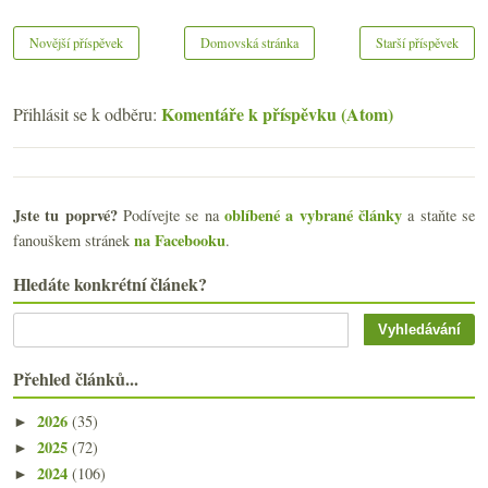
Novější příspěvek
Domovská stránka
Starší příspěvek
Komentáře k příspěvku (Atom)
Přihlásit se k odběru:
Jste tu poprvé?
oblíbené a vybrané články
Podívejte se na
a staňte se
na Facebooku
fanouškem stránek
.
Hledáte konkrétní článek?
Přehled článků...
2026
(35)
►
2025
(72)
►
2024
(106)
►