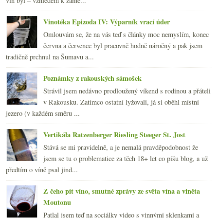
vín byl – vzhledem k zamě...
Vinotéka Epizoda IV: Výparník vrací úder
Omlouvám se, že na vás teď s články moc nemyslím, konec
června a července byl pracovně hodně náročný a pak jsem
tradičně prchnul na Šumavu a...
Poznámky z rakouských sámošek
Strávil jsem nedávno prodloužený víkend s rodinou a přáteli
v Rakousku. Zatímco ostatní lyžovali, já si oběhl místní
jezero (v každém směru ...
Vertikála Ratzenberger Riesling Steeger St. Jost
Stává se mi pravidelně, a je nemalá pravděpodobnost že
jsem se tu o problematice za těch 18+ let co píšu blog, a už
předtím o víně psal jind...
Z čeho pít víno, smutné zprávy ze světa vína a viněta
Moutonu
Patlal jsem teď na sociálky video s vinnými sklenkami a