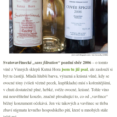
Svatovavřinecké
pozdní sběr 2006
„sans filtration“
– o tomto
jsem tu již psal
víně z Vinných sklepů Kutná Hora
, ale zaslouží si
být tu častěji. Mladá hlubší barva, výrazná a krásná vůně, kdy se
ovocné tóny (višeň včetně pecek, kupříkladu) mísí s kořenitějšími,
v chuti dostatečně plné, hebké, svěže ovocné, krásné. Tohle víno
má neuvěřitelné kouzlo, značně přesahující to, co od „vavřince“
běžný konzument očekává. Jen víc takových a vavřinec se třeba
zbaví stigmatu levného hospodského pití, které u mnohých stále
ještě má.