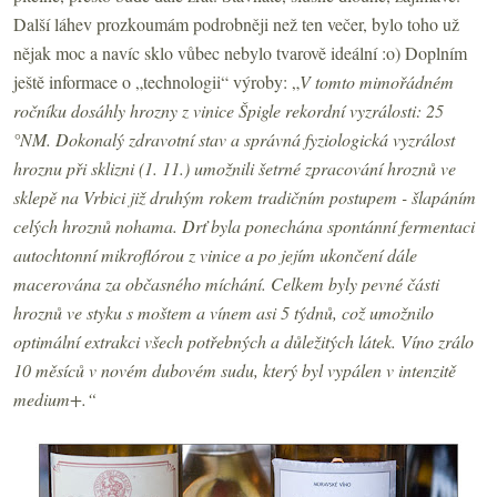
Další láhev prozkoumám podrobněji než ten večer, bylo toho už
nějak moc a navíc sklo vůbec nebylo tvarově ideální :o) Doplním
ještě informace o „technologii“ výroby: „
V tomto mimořádném
ročníku dosáhly hrozny z vinice Špigle rekordní vyzrálosti: 25
°NM. Dokonalý zdravotní stav a správná fyziologická vyzrálost
hroznu při sklizni (1. 11.) umožnili šetrné zpracování hroznů ve
sklepě na Vrbici již druhým rokem tradičním postupem - šlapáním
celých hroznů nohama. Drť byla ponechána spontánní fermentaci
autochtonní mikroflórou z vinice a po jejím ukončení dále
macerována za občasného míchání. Celkem byly pevné části
hroznů ve styku s moštem a vínem asi 5 týdnů, což umožnilo
optimální extrakci všech potřebných a důležitých látek. Víno zrálo
10 měsíců v novém dubovém sudu, který byl vypálen v intenzitě
medium+.“