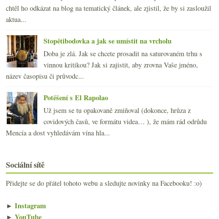
chtěl ho odkázat na blog na tematický článek, ale zjistil, že by si zasloužil
aktua...
Stopětibodovka a jak se umístit na vrcholu
Doba je zlá. Jak se chcete prosadit na saturovaném trhu s
vinnou kritikou? Jak si zajistit, aby zrovna Vaše jméno,
název časopisu či průvodc...
Potěšení s El Rapolao
Už jsem se tu opakovaně zmiňoval (dokonce, hrůza z
covidových časů, ve formátu videa… ), že mám rád odrůdu
Mencía a dost vyhledávám vína hla...
Sociální sítě
Přidejte se do přátel tohoto webu a sledujte novinky na Facebooku! :o)
►
Instagram
►
YouTube