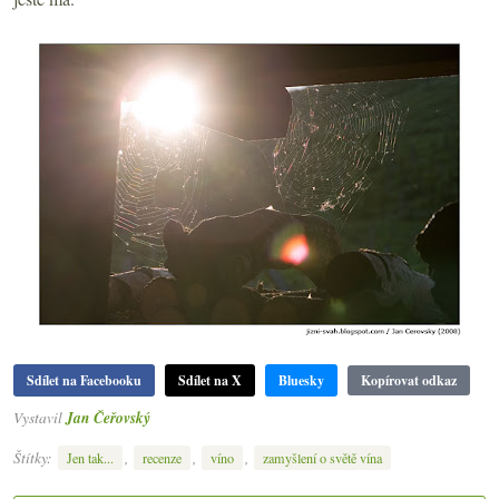
Sdílet na Facebooku
Sdílet na X
Bluesky
Kopírovat odkaz
Vystavil
Jan Čeřovský
Štítky:
,
,
,
Jen tak...
recenze
víno
zamyšlení o světě vína