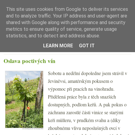
This site uses cookies from Google to deliver its services
and to analyze traffic. Your IP address and user-agent are
shared with Google along with performance and security
metrics to ensure quality of service, generate usage
statistics, and to detect and address abuse.
☰ Menu
LEARN MORE
GOT IT
PONDĚLÍ 26. KVĚTNA 2008
Oslava poctivých vín
Sobotu a nedělní dopoledne jsem strávil v
Jeviněvsi, amatérským pokusem o
výpomoc při pracích na vinohradu.
Přidělená práce byla z těch snazších
dostupných, podlom keřů. A pak pokus o
záchranu zarostlé části vinice se starými
keři mülleru, v prudkém svahu a (díky
zhoubnému vlivu neposlušných ovcí v