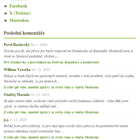
►
Facebook
►
X (Twitter)
►
Mastodon
Poslední komentáře
Pavel Raclavský
26. 1. 2026
Trochu pozdě, ale přece jen bych reagoval na Frankovku od Kasnyiků. Hodnotil jsem ji
vloni ve Strekově podobně. Ovšem z…
Dvě frankovky s pozvánkou na festival, degustace a konferenci
William Vaverka
10. 12. 2025
Pokud se bude klučit na správných místech, nevidím v tom problém, réva patří do svahu.
Nicméně se obávám, že po dotacích…
Z čeho pít víno, smutné zprávy ze světa vína a viněta Moutonu
Ondřej Marada
10. 12. 2025
Já jako univerzální zesilovač vůně pužívám ručně foukanou Gabriel - Glas.Pak jsem
zjistil, že stejnou službu udělají opě…
Z čeho pít víno, smutné zprávy ze světa vína a viněta Moutonu
p.j.
4. 12. 2025
Pořád jsem přesvědčený, že pro titul typu world class pinot je bezpodmínečně nutná
tortura sklenkou riedel sommelier bur…
Z čeho pít víno, smutné zprávy ze světa vína a viněta Moutonu