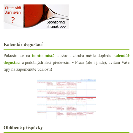
září
(24)
►
srpna
(21)
►
července
(23)
►
června
(25)
►
května
(24)
▼
Víno, rum, koňak a tonik
Vinaři, exportujte do Číny!
Kalendář degustací
Jak správně vyslovovat jména vín…
tomto místě
kalendář
Pokusím se na
udržovat zhruba měsíc dopředu
10 + 1 ryzlinkových zajímavostí
degustací
a podobných akcí především v Praze (ale i jinde), uvítám Vaše
Hodina mezi psem a vlkem
Oslava poctivých vín
tipy na zapomenuté události!
Na degustacích červené a potom bílé?
„Dr. L“ aneb léčba ryzlinkem
Sójovými párky zdegenerované pokolení
Výsledky ankety „K obědu ve všední den piju nejčas...
Burgundsko s Pascalem Wagnerem
Prezentace sortimentu Global Wines 2008
Je libo Beaujeaule či Chardenang?
Anakena Pinot Noir 2006
Salon vín České republiky 2008
Oblíbené příspěvky