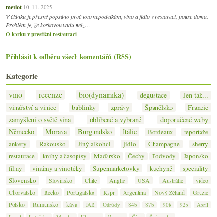
merlot
10. 11. 2025
V článku je přesně popsáno proč toto nepodnikám, víno a jídlo v restaraci, pouze doma.
Problém je, že korkovou vadu nelz…
O korku v prestižní restauraci
Přihlásit k odběru všech komentářů (RSS)
Kategorie
víno
recenze
bio(dynamika)
degustace
Jen tak...
vinařství a vinice
bublinky
zprávy
Španělsko
Francie
zamyšlení o světě vína
oblíbené a vybrané
doporučené weby
Německo
Morava
Burgundsko
Itálie
Bordeaux
reportáže
ankety
Rakousko
Jiný alkohol
jídlo
Champagne
sherry
restaurace
knihy a časopisy
Maďarsko
Čechy
Podvody
Japonsko
filmy
vinárny a vinotéky
Supermarketovky
kuchyně
speciality
Slovensko
Slovinsko
Chile
Anglie
USA
Austrálie
video
Chorvatsko
Řecko
Portugalsko
Kypr
Argentina
Nový Zéland
Gruzie
Polsko
Rumunsko
káva
JAR
Odrůdy
84b
87b
90b
92b
Apríl
Izrael
Lotyšsko
Mexiko
Ukrajina
Urugay
Čína
Švýcarsko