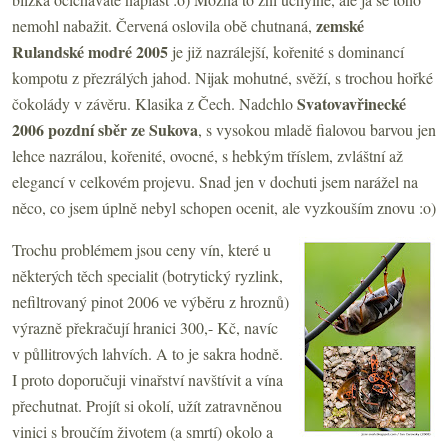
zemské
nemohl nabažit. Červená oslovila obě chutnaná,
Rulandské modré 2005
je již nazrálejší, kořenité s dominancí
kompotu z přezrálých jahod. Nijak mohutné, svěží, s trochou hořké
Svatovavřinecké
čokolády v závěru. Klasika z Čech. Nadchlo
2006 pozdní sběr ze Sukova
, s vysokou mladě fialovou barvou jen
lehce nazrálou, kořenité, ovocné, s hebkým tříslem, zvláštní až
elegancí v celkovém projevu. Snad jen v dochuti jsem narážel na
něco, co jsem úplně nebyl schopen ocenit, ale vyzkouším znovu :o)
Trochu problémem jsou ceny vín, které u
některých těch specialit (botrytický ryzlink,
nefiltrovaný pinot 2006 ve výběru z hroznů)
výrazně překračují hranici 300,- Kč, navíc
v půllitrových lahvích. A to je sakra hodně.
I proto doporučuji vinařství navštívit a vína
přechutnat. Projít si okolí, užít zatravněnou
vinici s broučím životem (a smrtí) okolo a