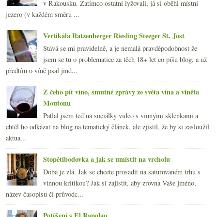
v Rakousku. Zatímco ostatní lyžovali, já si oběhl místní
jezero (v každém směru ...
Vertikála Ratzenberger Riesling Steeger St. Jost
Stává se mi pravidelně, a je nemalá pravděpodobnost že
jsem se tu o problematice za těch 18+ let co píšu blog, a už
předtím o víně psal jind...
Z čeho pít víno, smutné zprávy ze světa vína a viněta
Moutonu
Patlal jsem teď na sociálky video s vinnými sklenkami a
chtěl ho odkázat na blog na tematický článek, ale zjistil, že by si zasloužil
aktua...
Stopětibodovka a jak se umístit na vrcholu
Doba je zlá. Jak se chcete prosadit na saturovaném trhu s
vinnou kritikou? Jak si zajistit, aby zrovna Vaše jméno,
název časopisu či průvodc...
Potěšení s El Rapolao