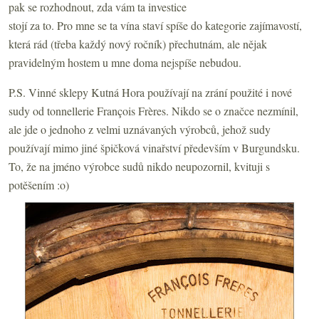
pak se rozhodnout, zda vám ta investice
stojí za to. Pro mne se ta vína staví spíše do kategorie zajímavostí,
která rád (třeba každý nový ročník) přechutnám, ale nějak
pravidelným hostem u mne doma nejspíše nebudou.
P.S. Vinné sklepy Kutná Hora používají na zrání použité i nové
sudy od tonnellerie François Frères. Nikdo se o značce nezmínil,
ale jde o jednoho z velmi uznávaných výrobců, jehož sudy
používají mimo jiné špičková vinařství především v Burgundsku.
To, že na jméno výrobce sudů nikdo neupozornil, kvituji s
potěšením :o)