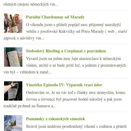
různých (nejen) německých vin...
března
(19)
►
února
(24)
►
Parádní Chardonnay od Marady
ledna
(24)
►
O víkendu jsem s přáteli popíjel moc příjemný nazrálejší
2007
(108)
►
veltlín z josefovské Kukvičky od Petra Marady ( web , starší
zápisek z návštěvy vin...
Stobodový Riesling a Corpinnat s pozvánkou
Vyrazil jsem na jednu moc fajn masterclass k německým
vínům, určitě o ní bude ještě řeč, a jedním z prezentovaných
vín byl – vzhledem k zamě...
Vinotéka Epizoda IV: Výparník vrací úder
Omlouvám se, že na vás teď s články moc nemyslím, konec
června a července byl pracovně hodně náročný a pak jsem
tradičně prchnul na Šumavu a...
Poznámky z rakouských sámošek
Strávil jsem nedávno prodloužený víkend s rodinou a přáteli