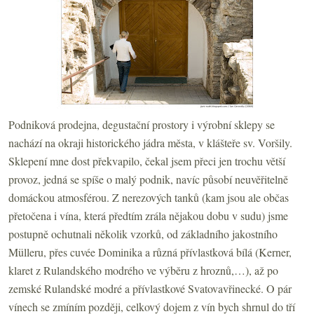
Podniková prodejna, degustační prostory i výrobní sklepy se
nachází na okraji historického jádra města, v klášteře sv. Voršily.
Sklepení mne dost překvapilo, čekal jsem přeci jen trochu větší
provoz, jedná se spíše o malý podnik, navíc působí neuvěřitelně
domáckou atmosférou. Z nerezových tanků (kam jsou ale občas
přetočena i vína, která předtím zrála nějakou dobu v sudu) jsme
postupně ochutnali několik vzorků, od základního jakostního
Mülleru, přes cuvée Dominika a různá přívlastková bílá (Kerner,
klaret z Rulandského modrého ve výběru z hroznů,…), až po
zemské Rulandské modré a přívlastkové Svatovavřinecké. O pár
vínech se zmíním později, celkový dojem z vín bych shrnul do tří