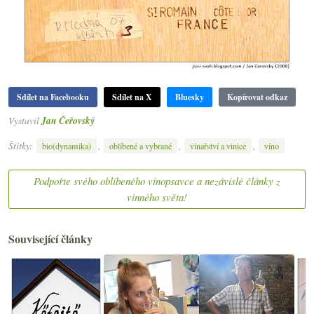
Sdílet na Facebooku
Sdílet na X
Bluesky
Kopírovat odkaz
Vystavil
Jan Čeřovský
Štítky:
,
,
,
bio(dynamika)
oblíbené a vybrané
vinařství a vinice
víno
Podpořte svého oblíbeného vínopsavce a nezávislé články z
vinného světa!
Související články