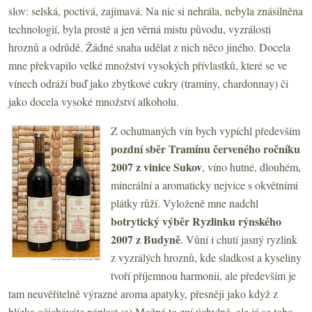
slov: selská, poctivá, zajímavá. Na nic si nehrála, nebyla znásilněna
technologií, byla prostě a jen věrná místu původu, vyzrálosti
hroznů a odrůdě. Žádné snaha udělat z nich něco jiného. Docela
mne překvapilo velké množství vysokých přívlastků, které se ve
vínech odráží buď jako zbytkové cukry (tramíny, chardonnay) či
jako docela vysoké množství alkoholu.
Z ochutnaných vín bych vypíchl především
pozdní sběr Tramínu červeného ročníku
2007 z vinice Sukov
, víno hutné, dlouhém,
minerální a aromaticky nejvíce s okvětními
plátky růží. Vyloženě mne nadchl
botrytický výběr Ryzlinku rýnského
2007 z Budyně
. Vůní i chutí jasný ryzlink
z vyzrálých hroznů, kde sladkost a kyseliny
tvoří příjemnou harmonii, ale především je
tam neuvěřitelně výrazné aroma apatyky, přesněji jako když z
blízka očicháváte náplast :o) Možná to zní úchylně, ale já se toho