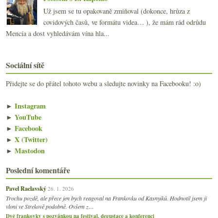
Už jsem se tu opakovaně zmiňoval (dokonce, hrůza z
covidových časů, ve formátu videa… ), že mám rád odrůdu
Mencía a dost vyhledávám vína hla...
Sociální sítě
Přidejte se do přátel tohoto webu a sledujte novinky na Facebooku! :o)
►
Instagram
►
YouTube
►
Facebook
►
X (Twitter)
►
Mastodon
Poslední komentáře
Pavel Raclavský
26. 1. 2026
Trochu pozdě, ale přece jen bych reagoval na Frankovku od Kasnyiků. Hodnotil jsem ji
vloni ve Strekově podobně. Ovšem z…
Dvě frankovky s pozvánkou na festival, degustace a konferenci