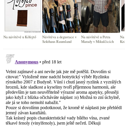
Na návštěvě u Kőfejtő
Návštěva a degustace v
Na návštěvě u Petra
Na oc
Sekthaus Raumland
Marady v Mikulčicích
Krásn