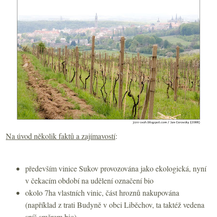
Na úvod několik faktů a zajímavostí
:
především vinice Sukov provozována jako ekologická, nyní
v čekacím období na udělení označení bio
okolo 7ha vlastních vinic, část hroznů nakupována
(například z trati Budyně v obci Liběchov, ta taktéž vedena
spíš směrem bio)