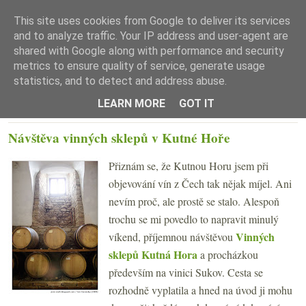
This site uses cookies from Google to deliver its services
and to analyze traffic. Your IP address and user-agent are
shared with Google along with performance and security
metrics to ensure quality of service, generate usage
statistics, and to detect and address abuse.
☰ Menu
LEARN MORE
GOT IT
PONDĚLÍ 5. KVĚTNA 2008
Návštěva vinných sklepů v Kutné Hoře
Přiznám se, že Kutnou Horu jsem při
objevování vín z Čech tak nějak míjel. Ani
nevím proč, ale prostě se stalo. Alespoň
trochu se mi povedlo to napravit minulý
Vinných
víkend, příjemnou návštěvou
sklepů Kutná Hora
a procházkou
především na vinici Sukov. Cesta se
rozhodně vyplatila a hned na úvod ji mohu