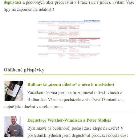
degustací
a podobných akcí především v Praze (ale i jinde), uvítám Vaše
Hodina mezi psem a vlkem
Oslava poctivých vín
tipy na zapomenuté události!
Na degustacích červené a potom bílé?
„Dr. L“ aneb léčba ryzlinkem
Sójovými párky zdegenerované pokolení
Výsledky ankety „K obědu ve všední den piju nejčas...
Burgundsko s Pascalem Wagnerem
Prezentace sortimentu Global Wines 2008
Je libo Beaujeaule či Chardenang?
Anakena Pinot Noir 2006
Salon vín České republiky 2008
Oblíbené příspěvky
Château Malescot St. Exupéry 1975 – 2004
Reklamujte korkové víno!
Bulharské „území nikoho“ a něco k medvědovi
Páteční korkohrátky
Začátkem června jsem se tu zmiňoval o třech vínech z
Degustační štěstí v neštěstí
Bulharska. Všechna pocházela z vinařství Damianitza ,
Veltlínská chuť terroir
stejně jako dnešní vzorek, a pro...
Chateauneuf-du-Pape Cuvée Réservée 2003 – Domaine ...
Návštěva vinných sklepů v Kutné Hoře
Degustace Werther-Windisch a Peter Stolleis
František Mádl – Zweigeltrebe 2005 barrique
Ryzlinkové (a bublinové) počasí zase klepe na dveře! V
Výsledky ankety „Degustace, ochutnávky, košty vína...
posledních týdnech jsem degustoval produkci docela dost
dubna
(23)
►