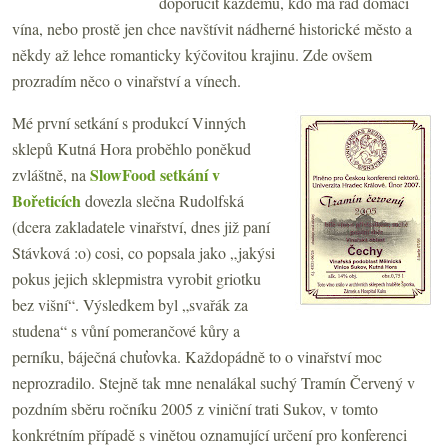
doporučit každému, kdo má rád domácí
vína, nebo prostě jen chce navštívit nádherné historické město a
někdy až lehce romanticky kýčovitou krajinu. Zde ovšem
prozradím něco o vinařství a vínech.
Mé první setkání s produkcí Vinných
sklepů Kutná Hora proběhlo poněkud
SlowFood setkání v
zvláštně, na
Bořeticích
dovezla slečna Rudolfská
(dcera zakladatele vinařství, dnes již paní
Stávková :o) cosi, co popsala jako „jakýsi
pokus jejich sklepmistra vyrobit griotku
bez višní“. Výsledkem byl „svařák za
studena“ s vůní pomerančové kůry a
perníku, báječná chuťovka. Každopádně to o vinařství moc
neprozradilo. Stejně tak mne nenalákal suchý Tramín Červený v
pozdním sběru ročníku 2005 z viniční trati Sukov, v tomto
konkrétním případě s vinětou oznamující určení pro konferenci