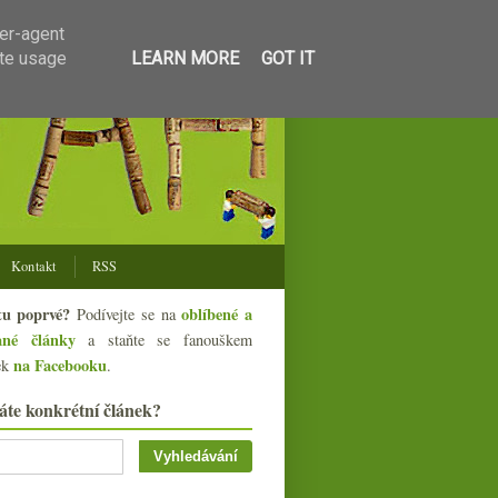
ser-agent
ate usage
LEARN MORE
GOT IT
Kontakt
RSS
tu poprvé?
oblíbené a
Podívejte se na
ané články
a staňte se fanouškem
na Facebooku
ek
.
áte konkrétní článek?