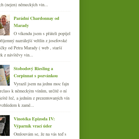
ch (nejen) německých vin...
dubna
(23)
►
března
(19)
►
Parádní Chardonnay od
února
(24)
►
Marady
ledna
(24)
►
O víkendu jsem s přáteli popíjel
007
(108)
říjemný nazrálejší veltlín z josefovské
čky od Petra Marady ( web , starší
ek z návštěvy vin...
Stobodový Riesling a
Corpinnat s pozvánkou
Vyrazil jsem na jednu moc fajn
rclass k německým vínům, určitě o ní
ještě řeč, a jedním z prezentovaných vín
 vzhledem k zamě...
Vinotéka Epizoda IV:
Výparník vrací úder
Omlouvám se, že na vás teď s