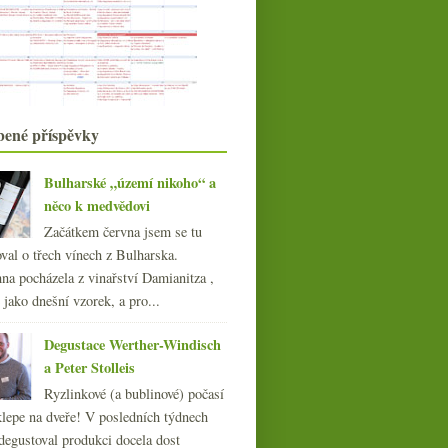
Výsledky ankety „K obědu ve všední
den piju nejčas...
Burgundsko s Pascalem Wagnerem
Prezentace sortimentu Global Wines
2008
Je libo Beaujeaule či Chardenang?
bené příspěvky
Anakena Pinot Noir 2006
Salon vín České republiky 2008
Château Malescot St. Exupéry 1975
Bulharské „území nikoho“ a
– 2004
něco k medvědovi
Reklamujte korkové víno!
Začátkem června jsem se tu
Páteční korkohrátky
val o třech vínech z Bulharska.
Degustační štěstí v neštěstí
na pocházela z vinařství Damianitza ,
Veltlínská chuť terroir
ě jako dnešní vzorek, a pro...
Chateauneuf-du-Pape Cuvée
Réservée 2003 – Domaine ...
Degustace Werther-Windisch
Návštěva vinných sklepů v Kutné
Hoře
a Peter Stolleis
František Mádl – Zweigeltrebe 2005
Ryzlinkové (a bublinové) počasí
barrique
klepe na dveře! V posledních týdnech
Výsledky ankety „Degustace,
degustoval produkci docela dost
ochutnávky, košty vína...