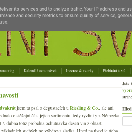
liver its services and to analyze traffic. Your IP address and u
rmance and security metrics to ensure quality of service, gener
use.
ponzoring
Kalendář ochutnávek
Inzerce & vzorky
Přebírání textů
Jste 
vybr
mavostí
strán
dvakrát
Riesling & Co.
jsem tu psal o degustacích u
, ale ani
Hled
ednalo o stěžejní část jejich sortimentu, tedy ryzlinky z Německa.
17. dubna totiž proběhla ochutnávka deseti vín z oblasti
 základních suchých po výběrová sladká. Hned na úvod je třeba