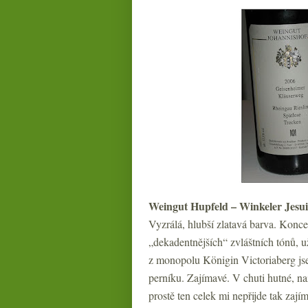
Weingut Hupfeld – Winkeler Jesui
Vyzrálá, hlubší zlatavá barva. Konc
„dekadentnějších“ zvláštních tónů, už
z monopolu Königin Victoriaberg jse
perníku. Zajímavé. V chuti hutné, n
prostě ten celek mi nepřijde tak zaj