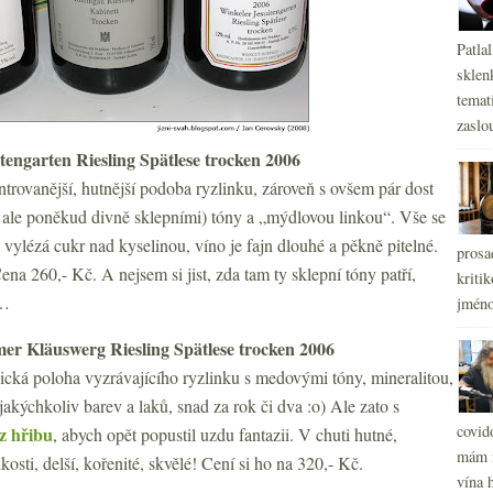
Patla
sklen
temati
zaslou
engarten Riesling Spätlese trocken 2006
trovanější, hutnější podoba ryzlinku, zároveň s ovšem pár dost
, ale poněkud divně sklepními) tóny a „mýdlovou linkou“. Vše se
 vylézá cukr nad kyselinou, víno je fajn dlouhé a pěkně pitelné.
prosa
na 260,- Kč. A nejsem si jist, zda tam ty sklepní tóny patří,
kritik
v…
jméno
er Kläuswerg Riesling Spätlese trocken 2006
ická poloha vyzrávajícího ryzlinku s medovými tóny, mineralitou,
jakýchkoliv barev a laků, snad za rok či dva :o) Ale zato s
covid
 z hřibu
, abych opět popustil uzdu fantazii. V chuti hutné,
mám r
kosti, delší, kořenité, skvělé! Cení si ho na 320,- Kč.
vína h