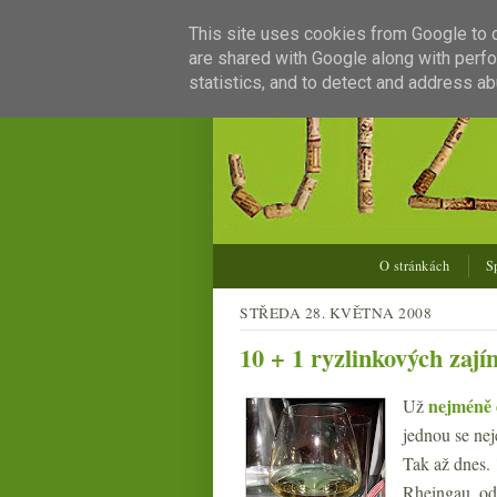
This site uses cookies from Google to de
are shared with Google along with perfo
statistics, and to detect and address ab
O stránkách
S
STŘEDA 28. KVĚTNA 2008
10 + 1 ryzlinkových zají
nejméně
Už
jednou se nej
Tak až dnes. 
Rheingau, od