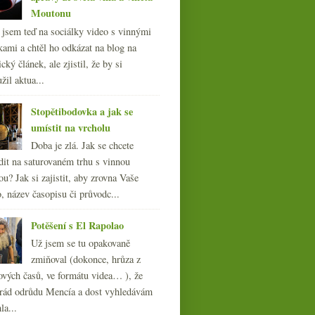
Moutonu
l jsem teď na sociálky video s vinnými
kami a chtěl ho odkázat na blog na
cký článek, ale zjistil, že by si
žil aktua...
Stopětibodovka a jak se
umístit na vrcholu
Doba je zlá. Jak se chcete
dit na saturovaném trhu s vinnou
ou? Jak si zajistit, aby zrovna Vaše
, název časopisu či průvodc...
Potěšení s El Rapolao
Už jsem se tu opakovaně
zmiňoval (dokonce, hrůza z
ových časů, ve formátu videa… ), že
ád odrůdu Mencía a dost vyhledávám
la...