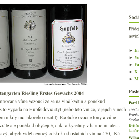
Sociá
Přide
novin
►
In
►
Yo
►
Fa
►
X 
►
Ma
Posl
tengarten Riesling Erstes Gewächs 2004
entrovaná vůně vezoucí ze se na vlně květin a poněkud
Pavel
 to vypadá na Hupfeldovic styl (nebo této vinice, v jejich vínech
Trochu
Franko
m nikdy nic takového necítil). Exotické ovocné tóny a vůně
Streko
azrálé ale poněkud obyčejně, cukr a kyseliny v harmonii, ale…
Dvě fr
konfer
ímavý, abych viděl cenový odskok od ostatních vín na 470,- Kč.
Willi