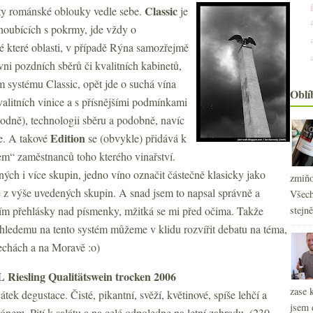
Classic
ři ty románské oblouky vedle sebe.
je
noubících s pokrmy, jde vždy o
té které oblasti, v případě Rýna samozřejmě
ni pozdních sběrů či kvalitních kabinetů,
m systému Classic, opět jde o suchá vína
Oblí
valitních vinice a s přísnějšími podmínkami
hodně), technologii sběru a podobně, navíc
Edition
se. A takové
se (obvykle) přidává k
tem“ zaměstnanců toho kterého vinařství.
ých i více skupin, jedno víno označit částečně klasicky jako
zmiňo
ré z výše uvedených skupin. A snad jsem to napsal správně a
Všech
dím přehlásky nad písmenky, mžitká se mi před očima. Takže
stejn
hledemu na tento systém můžeme v klidu rozvířit debatu na téma,
chách a na Moravě :o)
iesling Qualitätswein trocken 2006
zase 
tek degustace. Čisté, pikantní, svěží, květinové, spíše lehčí a
jsem 
nem. Pití k salátu a na celé odpoledne na letní zahradu. (230,-