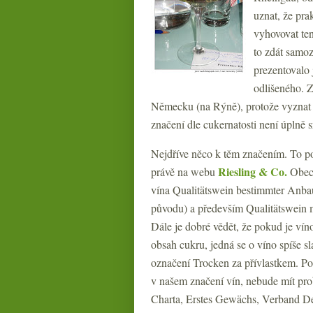
uznat, že pra
vyhovovat ten
to zdát samoz
prezentovalo 
odlišeného. Z
Německu (na Rýně), protože vyznat s
značení dle cukernatosti není úplně 
Nejdříve něco k těm značením. To po
Riesling & Co.
právě na webu
Obecn
vína Qualitätswein bestimmter Anbau
původu) a především Qualitätswein m
Dále je dobré vědět, že pokud je ví
obsah cukru, jedná se o víno spíše sl
označení Trocken za přívlastkem. Pot
v našem značení vín, nebude mít pro
Charta, Erstes Gewächs, Verband D