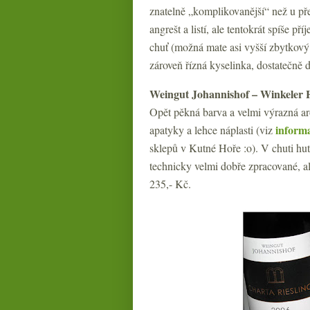
znatelně „komplikovanější“ než u pře
angrešt a listí, ale tentokrát spíše p
chuť (možná mate asi vyšší zbytkový 
zároveň řízná kyselinka, dostatečně 
Weingut Johannishof – Winkeler H
Opět pěkná barva a velmi výrazná ar
inform
apatyky a lehce náplasti (viz
sklepů v Kutné Hoře :o). V chuti hutn
technicky velmi dobře zpracované, a
235,- Kč.