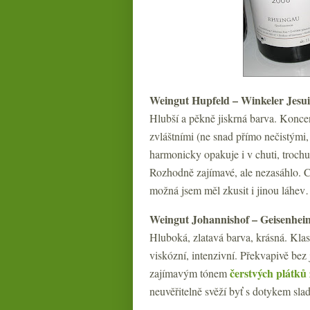
Weingut Hupfeld – Winkeler Jesuit
Hlubší a pěkně jiskrná barva. Koncen
zvláštními (ne snad přímo nečistými
harmonicky opakuje i v chuti, trochu
Rozhodně zajímavé, ale nezasáhlo. Ce
možná jsem měl zkusit i jinou láhe
Weingut Johannishof – Geisenheim
Hluboká, zlatavá barva, krásná. Klas
viskózní, intenzivní. Překvapivě bez 
čerstvých plátků
zajímavým tónem
neuvěřitelně svěží byť s dotykem slad