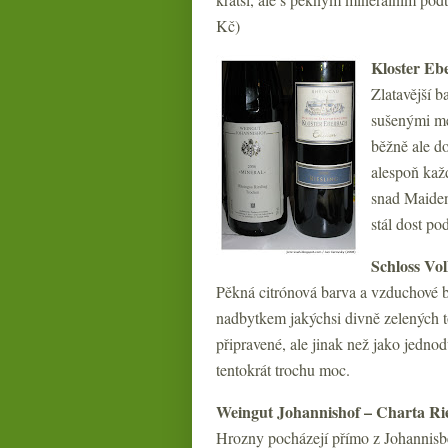
Kč)
Kloster Ebe
Zlatavější b
sušenými me
běžně ale d
alespoň kaž
snad Maiden
stál dost p
Schloss Vol
Pěkná citrónová barva a vzduchové bu
nadbytkem jakýchsi divně zelených tó
připravené, ale jinak než jako jedno
tentokrát trochu moc.
Weingut Johannishof – Charta Rie
Hrozny pocházejí přímo z Johannisber