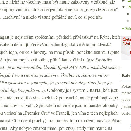
2
►
ion, z nichž ne všechny musí být nutně zakotveny v zákoně, ale
2
▼
é skupiny vinařů či dokonce jen nikde nepsané „obvyklé značení“.
 „archivní“ a nikdo vlastně pořádně neví, co si pod tím
▼ Zobr
ngau
je
nejstarším spolčením „pěstitelů přívlastků“ na Rýně, kteří
sobem definují především technologická kritéria pro členská
Jejich logo, orlice s hrozny, na mne působí poněkud tísnivě. Úplně
lo jednu moji starší fotku, přikládám k článku (
pro fanoušky
ní - je to na černobílou klasiku Ilford PAN 100 a následně scan z
 úmyslně ponechaným prachem a škrábanci, skoro se mi po
Kale
čku zastesklo; a zamrzelo, že zrovna tuhle degustaci jsem jen
Poku
Charta
vakal digi kompaktem…
). Obdobný je i systém
, kde jsou
měs
 vinic, musí jít o vína suchá až polosuchá, navíc probíhají slepé
podo
ta na lahvi schválit. Symbolem na vinětě jsou románské oblouky.
jind
u variací na „Premier Cru“ ve Francii, jen vína z těch nejlepších
událo
na asi 30 procent plochy) mohou nést toto označení, navíc opět až
vína. Aby nebylo zmatku málo, používají (tedy minimálně na