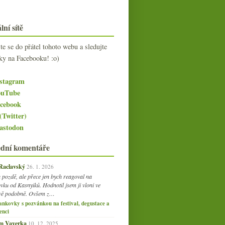
lní sítě
jte se do přátel tohoto webu a sledujte
ky na Facebooku! :o)
stagram
uTube
cebook
(Twitter)
stodon
ední komentáře
 Raclavský
26. 1. 2026
 pozdě, ale přece jen bych reagoval na
vku od Kasnyiků. Hodnotil jsem ji vloni ve
vě podobně. Ovšem z…
ankovky s pozvánkou na festival, degustace a
enci
am Vaverka
10. 12. 2025