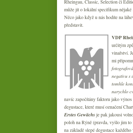
Rheingau, Classic, Selection či Edit
může jít o lokální specifikum nějak
Něco jako když u nás hodíte na láhev
představit.
VDP Rhei
určitým způ
vinařství. 
mi připomně
fotografová
negativu s
tomhle koní
narychlo c
navíc započítány faktoru jako výnos z
degustace, které musí označení Char
Erstes Gewächs
je pak jakousi volno
poloh na Rýně (pravda, vyšlo jim to 
na základě slepé degustace každého 