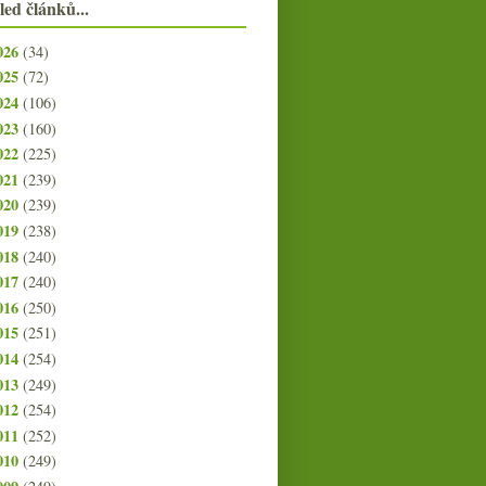
led článků...
026
(34)
025
(72)
024
(106)
023
(160)
022
(225)
021
(239)
020
(239)
019
(238)
018
(240)
017
(240)
016
(250)
015
(251)
014
(254)
013
(249)
012
(254)
011
(252)
010
(249)