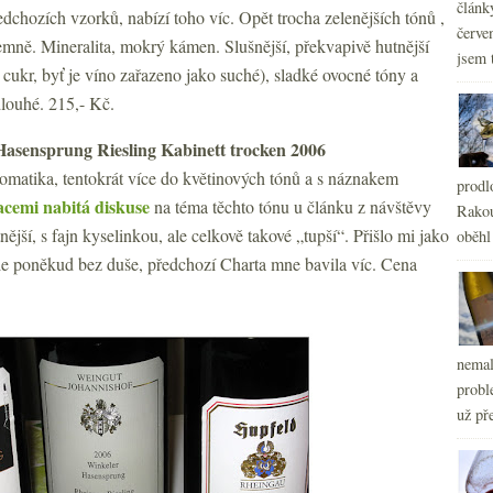
článk
dchozích vzorků, nabízí toho víc. Opět trocha zelenějších tónů ,
červe
říjemně. Mineralita, mokrý kámen. Slušnější, překvapivě hutnější
jsem 
cukr, byť je víno zařazeno jako suché), sladké ovocné tóny a
dlouhé. 215,- Kč.
asensprung Riesling Kabinett trocken 2006
omatika, tentokrát více do květinových tónů a s náznakem
prodl
acemi nabitá diskuse
na téma těchto tónu u článku z návštěvy
Rakou
ější, s fajn kyselinkou, ale celkově takové „tupší“. Přišlo mi jako
oběhl
le poněkud bez duše, předchozí Charta mne bavila víc. Cena
nemal
probl
už pře