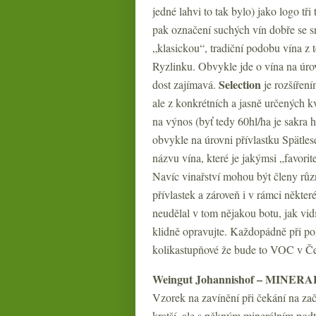
jedné lahvi to tak bylo) jako logo t
pak označení suchých vín dobře se s
„klasickou“, tradiční podobu vína z 
Ryzlinku. Obvykle jde o vína na úrov
Selection
dost zajímavá.
je rozšíření
ale z konkrétních a jasně určených k
na výnos (byť tedy 60hl/ha je sakra 
obvykle na úrovni přívlastku Spätle
názvu vína, které je jakýmsi „favori
Navíc vinařství mohou být členy různ
přívlastek a zároveň i v rámci někte
neudělal v tom nějakou botu, jak vi
klidně opravujte. Každopádně při po
kolikastupňové že bude to VOC v Če
Weingut Johannishof – MINERAL R
Vzorek na zavínění při čekání na začá
kratší, ale s pěkným minerálním podtó