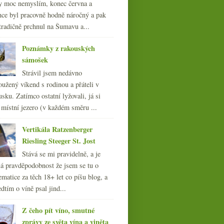
y moc nemyslím, konec června a
nce byl pracovně hodně náročný a pak
tradičně prchnul na Šumavu a...
Poznámky z rakouských
sámošek
Strávil jsem nedávno
oužený víkend s rodinou a přáteli v
sku. Zatímco ostatní lyžovali, já si
 místní jezero (v každém směru ...
Vertikála Ratzenberger
Riesling Steeger St. Jost
Stává se mi pravidelně, a je
á pravděpodobnost že jsem se tu o
ematice za těch 18+ let co píšu blog, a
dtím o víně psal jind...
Z čeho pít víno, smutné
zprávy ze světa vína a viněta