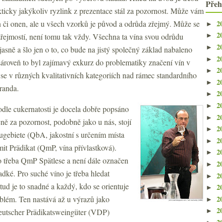
Přeh
kticky jakýkoliv ryzlink z prezentace stál za pozornost. Může vám
2
 či onen, ale u všech vzorků je původ a odrůda zřejmý. Může se
►
2
řejmostí, není tomu tak vždy. Všechna ta vína svou odrůdu
►
2
►
jasně a šlo jen o to, co bude na jistý společný základ nabaleno
2
►
ároveň to byl zajímavý exkurz do problematiky značení vín v
2
►
e v různých kvalitativních kategoriích nad rámec standardního
2
►
sranda.
2
►
2
►
dle cukernatosti je docela dobře popsáno
2
►
ě za pozornost, podobně jako u nás, stojí
2
►
gebiete (QbA, jakostní s určením místa
2
►
it Prädikat (QmP, vína přívlastková).
2
►
no třeba QmP Spätlese a není dále označen
2
►
adké. Pro suché víno je třeba hledat
2
►
ud je to snadné a každý, kdo se orientuje
2
►
2
blém. Ten nastává až u výrazů jako
►
2
eutscher Prädikatsweingüter (VDP)
►