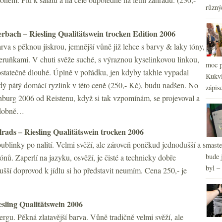
různý
rbach – Riesling Qualitätswein trocken Edition 2006
arva s pěknou jiskrou, jemnější vůně již lehce s barvy & laky tóny,
ruňkami. V chuti svěže suché, s výraznou kyselinkovou linkou,
2
►
moc p
ostatečně dlouhé. Úplně v pořádku, jen kdyby takhle vypadal
Kukvi
dý pátý domácí ryzlink v této ceně (250,- Kč), budu nadšen. No
zápis
burg 2006 od Reistenu, když si tak vzpomínám, se projevoval a
odobně…
lrads – Riesling Qualitätswein trocken 2006
blinky po nalití. Velmi svěží, ale zároveň poněkud jednodušší a s
maste
bude 
nů. Zaperlí na jazyku, osvěží, je čisté a technicky dobře
byl –
dušší doprovod k jídlu si ho představit neumím. Cena 250,- je
sling Qualitätswein 2006
gu. Pěkná zlatavější barva. Vůně tradičně velmi svěží, ale