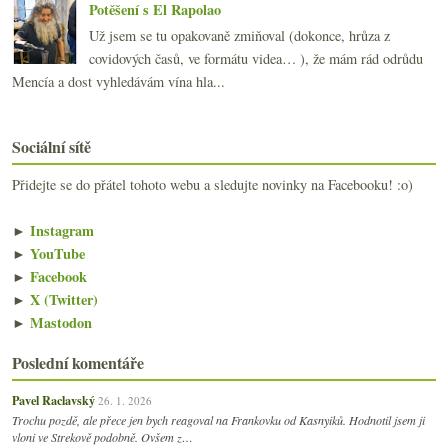
Potěšení s El Rapolao
Už jsem se tu opakovaně zmiňoval (dokonce, hrůza z
covidových časů, ve formátu videa… ), že mám rád odrůdu
Mencía a dost vyhledávám vína hla...
Sociální sítě
Přidejte se do přátel tohoto webu a sledujte novinky na Facebooku! :o)
►
Instagram
►
YouTube
►
Facebook
►
X (Twitter)
►
Mastodon
Poslední komentáře
Pavel Raclavský
26. 1. 2026
Trochu pozdě, ale přece jen bych reagoval na Frankovku od Kasnyiků. Hodnotil jsem ji
vloni ve Strekově podobně. Ovšem z…