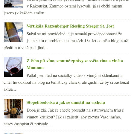
v Rakousku. Zatímco ostatní lyžovali, já si oběhl místní
jezero (v každém směru ...
Vertikála Ratzenberger Riesling Steeger St. Jost
Stává se mi pravidelně, a je nemalá pravděpodobnost že
jsem se tu o problematice za těch 18+ let co píšu blog, a už
předtím o víně psal jind...
Z čeho pít víno, smutné zprávy ze světa vína a viněta
Moutonu
Patlal jsem teď na sociálky video s vinnými sklenkami a
chtěl ho odkázat na blog na tematický článek, ale zjistil, že by si zasloužil
aktua...
Stopětibodovka a jak se umístit na vrcholu
Doba je zlá. Jak se chcete prosadit na saturovaném trhu s
vinnou kritikou? Jak si zajistit, aby zrovna Vaše jméno,
název časopisu či průvodc...