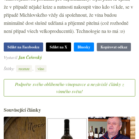
že v případě nějaké krize a nutnosti nakoupit víno kdo ví kde, se v
případě Michlovského vždy dá spolehnout, že vína budou
minimálně dost slušně udělaná a příjemně pitelná (což rozhodně
není případ všech velkoproducentů). Technologie na to má :o)
Sdílet na Facebooku
Sdílet na X
Bluesky
Kopírovat odkaz
Vystavil
Jan Čeřovský
Štítky:
,
recenze
víno
Podpořte svého oblíbeného vínopsavce a nezávislé články z
vinného světa!
Související články