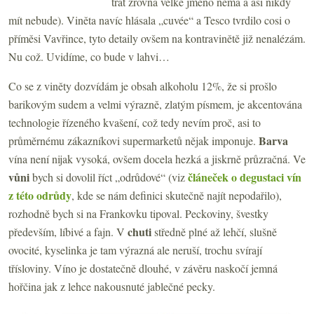
trať zrovna velké jméno nemá a asi nikdy
mít nebude). Viněta navíc hlásala „cuvée“ a Tesco tvrdilo cosi o
příměsi Vavřince, tyto detaily ovšem na kontravinětě již nenalézám.
Nu což. Uvidíme, co bude v lahvi…
Co se z viněty dozvídám je obsah alkoholu 12%, že si prošlo
barikovým sudem a velmi výrazně, zlatým písmem, je akcentována
technologie řízeného kvašení, což tedy nevím proč, asi to
Barva
průměrnému zákazníkovi supermarketů nějak imponuje.
vína není nijak vysoká, ovšem docela hezká a jiskrně průzračná. Ve
vůni
článeček o degustaci vín
bych si dovolil říct „odrůdové“ (viz
z této odrůdy
, kde se nám definici skutečně najít nepodařilo),
rozhodně bych si na Frankovku tipoval. Peckoviny, švestky
chuti
především, líbivé a fajn. V
středně plné až lehčí, slušně
ovocité, kyselinka je tam výrazná ale neruší, trochu svírají
třísloviny. Víno je dostatečně dlouhé, v závěru naskočí jemná
hořčina jak z lehce nakousnuté jablečné pecky.