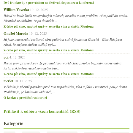
Dvě frankovky s pozvánkou na festival, degustace a konferenci
William Vaverka
10. 12. 2025
Pokud se bude klučit na správných místech, nevidím v tom problém, réva patří do svahu.
Nicméně se obávám, že po dotacích…
Z čeho pít víno, smutné zprávy ze světa vína a viněta Moutonu
Ondřej Marada
10. 12. 2025
Já jako univerzální zesilovač vůně pužívám ručně foukanou Gabriel - Glas.Pak jsem
zjistil, že stejnou službu udělají opě…
Z čeho pít víno, smutné zprávy ze světa vína a viněta Moutonu
p.j.
4. 12. 2025
Pořád jsem přesvědčený, že pro titul typu world class pinot je bezpodmínečně nutná
tortura sklenkou riedel sommelier bur…
Z čeho pít víno, smutné zprávy ze světa vína a viněta Moutonu
merlot
10. 11. 2025
V článku je přesně popsáno proč toto nepodnikám, víno a jídlo v restaraci, pouze doma.
Problém je, že korkovou vadu nelz…
O korku v prestižní restauraci
Přihlásit k odběru všech komentářů (RSS)
Kategorie