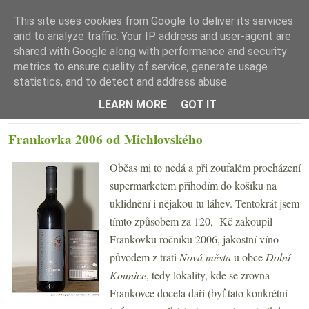
This site uses cookies from Google to deliver its services
and to analyze traffic. Your IP address and user-agent are
shared with Google along with performance and security
metrics to ensure quality of service, generate usage
statistics, and to detect and address abuse.
☰ Menu
LEARN MORE
GOT IT
PONDĚLÍ 21. DUBNA 2008
Frankovka 2006 od Michlovského
Občas mi to nedá a při zoufalém procházení
supermarketem přihodím do košíku na
uklidnění i nějakou tu láhev. Tentokrát jsem
tímto způsobem za 120,- Kč zakoupil
Frankovku ročníku 2006, jakostní víno
původem z trati
Nová města
u obce
Dolní
Kounice
, tedy lokality, kde se zrovna
Frankovce docela daří (byť tato konkrétní