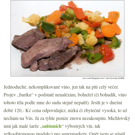
Jednoduché, nekomplikované víno, jen tak na pití celý večer.
Projev „bariku“ v podstatě nenalézám, bohužel (či bohudík, víno
tohoto těla podle mne do sudu stejně nepatří). Jestli je v dnešní
době 120,- Kč cena odpovídající, nízká či zbytečně vysoká, to už
nechám na Vás. Já za tyhle peníze znovu nezakoupím. Michlovský
salónních
umí jak malé šarže „
“ výborných vín, tak
velkoobjemovou produkci pro supermarkety. Opět jsem se ujistil,