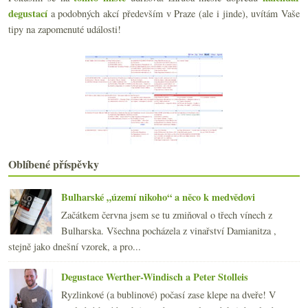
„...myslíme si, že nastal čas změnit naše vinařství“
degustací
a podobných akcí především v Praze (ale i jinde), uvítám Vaše
Gril, ředkvičky, veltlíny, ryzlinky… jaro :o)
tipy na zapomenuté události!
Vé Osmička slavnostně…
Bordeaux 2007 – kampaň se rozjíždí
Designová chladnička na jednu láhev…
Anakena Sauvignon Blanc 2007
Frankovka 2006 od Michlovského
Víno nebo domeček?
Vinná fotosoutěž – hlasování
Výsledky ankety „Z klasických pálenek si nejraději...
Vinařskými oblastmi Španělska
Oblíbené příspěvky
Tramín za šest pětek
Nepijte, zblbnete…
Gourmet Guide po vlakových nádrážích
Bulharské „území nikoho“ a něco k medvědovi
Ochutnávka „sudových“ Bordeaux 2007
Začátkem června jsem se tu zmiňoval o třech vínech z
Večeře s Jean-Philippem Janoueixem a jeho víny
Bulharska. Všechna pocházela z vinařství Damianitza ,
Bořetice, Terasy a výběrové Rulandské modré
stejně jako dnešní vzorek, a pro...
En Primeur Bordeaux 2007 – bez velkého nadšení
Svatovavřinecký Koráb ročníku 2006
Degustace Werther-Windisch a Peter Stolleis
Odhánět splín ročníkem 2004
Ryzlinkové (a bublinové) počasí zase klepe na dveře! V
K nedělnímu obědu… višňák!