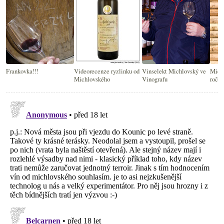
Frankovka!!!
Videorecenze ryzlinku od
Vinselekt Michlovský ve
Mich
Michlovského
Vinografu
roční