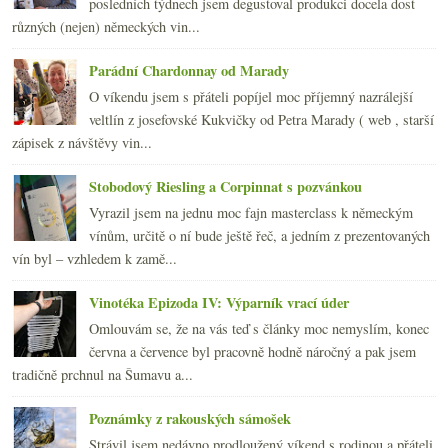
posledních týdnech jsem degustoval produkci docela dost
března
(19)
►
různých (nejen) německých vin...
února
(24)
►
ledna
(24)
►
Parádní Chardonnay od Marady
2007
(108)
►
O víkendu jsem s přáteli popíjel moc příjemný nazrálejší
veltlín z josefovské Kukvičky od Petra Marady ( web , starší
zápisek z návštěvy vin...
Stobodový Riesling a Corpinnat s pozvánkou
Vyrazil jsem na jednu moc fajn masterclass k německým
vínům, určitě o ní bude ještě řeč, a jedním z prezentovaných
vín byl – vzhledem k zamě...
Vinotéka Epizoda IV: Výparník vrací úder
Omlouvám se, že na vás teď s články moc nemyslím, konec
června a července byl pracovně hodně náročný a pak jsem
tradičně prchnul na Šumavu a...
Poznámky z rakouských sámošek
Strávil jsem nedávno prodloužený víkend s rodinou a přáteli