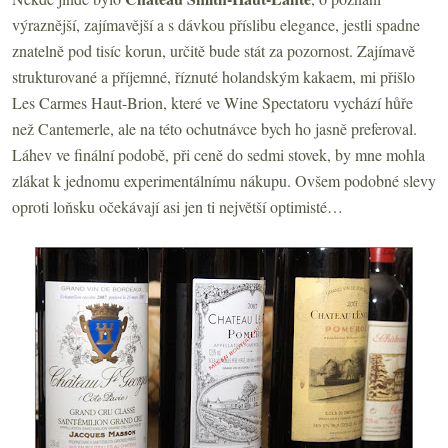
výraznější, zajímavější a s dávkou příslibu elegance, jestli spadne
znatelně pod tisíc korun, určitě bude stát za pozornost. Zajímavě
strukturované a příjemné, říznuté holandským kakaem, mi přišlo
Les Carmes Haut-Brion, které ve Wine Spectatoru vychází hůře
než Cantemerle, ale na této ochutnávce bych ho jasně preferoval.
Láhev ve finální podobě, při ceně do sedmi stovek, by mne mohla
zlákat k jednomu experimentálnímu nákupu. Ovšem podobné slevy
oproti loňsku očekávají asi jen ti největší optimisté…