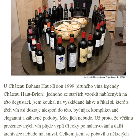
U Château Bahans Haut-Brion 1999 (druhého vína legendy
Château Haut-Brion), jednoho ze starších vzorků nabízených na
této degustaci, jsem koukal na vyskládané lahve a říkal si, které z
těch vín asi dozraje alespoň do této, byť nijak komplikované,
elegantní a zábavné podoby. Moc jich nebude. Už proto, že většinu
prezentovaných vín půjde vypít tři roky po nalahvování a další
archivace nebude mít smysl. Celkem jsem se pobavil u některých