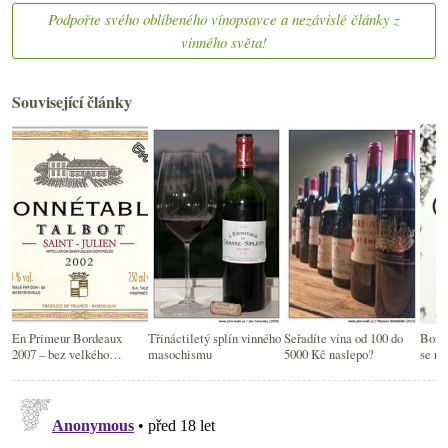
Podpořte svého oblíbeného vínopsavce a nezávislé články z
vinného světa!
Související články
En Primeur Bordeaux
Třináctiletý splín vinného
Seřadíte vína od 100 do
Bord
2007 – bez velkého
masochismu
5000 Kč naslepo?
se ro
nadšení