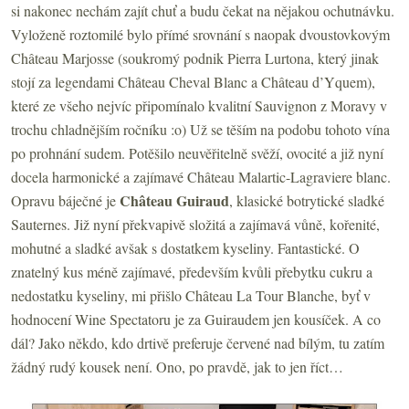
si nakonec nechám zajít chuť a budu čekat na nějakou ochutnávku.
Vyloženě roztomilé bylo přímé srovnání s naopak dvoustovkovým
Château Marjosse (soukromý podnik Pierra Lurtona, který jinak
stojí za legendami Château Cheval Blanc a Château d’Yquem),
které ze všeho nejvíc připomínalo kvalitní Sauvignon z Moravy v
trochu chladnějším ročníku :o) Už se těším na podobu tohoto vína
po prohnání sudem. Potěšilo neuvěřitelně svěží, ovocité a již nyní
docela harmonické a zajímavé Château
Malartic-Lagraviere blanc.
Château Guiraud
Opravu báječné je
, klasické botrytické sladké
Sauternes. Již nyní překvapivě složitá a zajímavá vůně, kořenité,
mohutné a sladké avšak s dostatkem kyseliny. Fantastické. O
znatelný kus méně zajímavé, především kvůli přebytku cukru a
nedostatku kyseliny, mi přišlo Château
La Tour Blanche
, byť v
hodnocení Wine Spectatoru je za Guiraudem jen kousíček. A co
dál? Jako někdo, kdo drtivě preferuje červené nad bílým, tu zatím
žádný rudý kousek není. Ono, po pravdě, jak to jen říct…