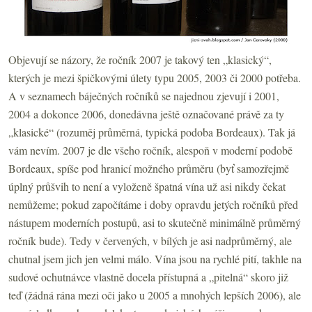
Objevují se názory, že ročník 2007 je takový ten „klasický“,
kterých je mezi špičkovými úlety typu 2005, 2003 či 2000 potřeba.
A v seznamech báječných ročníků se najednou zjevují i 2001,
2004 a dokonce 2006, donedávna ještě označované právě za ty
„klasické“ (rozuměj průměrná, typická podoba Bordeaux). Tak já
vám nevím. 2007 je dle všeho ročník, alespoň v moderní podobě
Bordeaux, spíše pod hranicí možného průměru (byť samozřejmě
úplný průšvih to není a vyloženě špatná vína už asi nikdy čekat
nemůžeme; pokud započítáme i doby opravdu jetých ročníků před
nástupem moderních postupů, asi to skutečně minimálně průměrný
ročník bude). Tedy v červených, v bílých je asi nadprůměrný, ale
chutnal jsem jich jen velmi málo. Vína jsou na rychlé pití, takhle na
sudové ochutnávce vlastně docela přístupná a „pitelná“ skoro již
teď (žádná rána mezi oči jako u 2005 a mnohých lepších 2006), ale