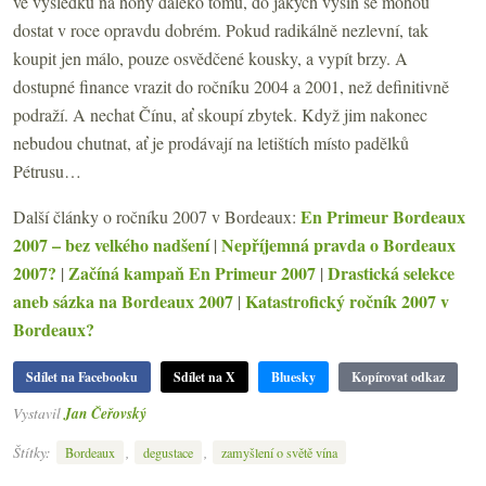
ve výsledku na hony daleko tomu, do jakých výšin se mohou
dostat v roce opravdu dobrém. Pokud radikálně nezlevní, tak
koupit jen málo, pouze osvědčené kousky, a vypít brzy. A
dostupné finance vrazit do ročníku 2004 a 2001, než definitivně
podraží. A nechat Čínu, ať skoupí zbytek. Když jim nakonec
nebudou chutnat, ať je prodávají na letištích místo padělků
Pétrusu…
En Primeur Bordeaux
Další články o ročníku 2007 v Bordeaux:
2007 – bez velkého nadšení
Nepříjemná pravda o Bordeaux
|
2007?
Začíná kampaň En Primeur 2007
Drastická selekce
|
|
aneb sázka na Bordeaux 2007
Katastrofický ročník 2007 v
|
Bordeaux?
Sdílet na Facebooku
Sdílet na X
Bluesky
Kopírovat odkaz
Vystavil
Jan Čeřovský
Štítky:
,
,
Bordeaux
degustace
zamyšlení o světě vína