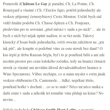
Château Le Gay
Pomerolů (
je parádní, Ch. La Pointe, Ch.
Bouregard a vlastně i Ch. l’Enclos fajn), potěšil jednoduchý ale
veskrze příjemný černorybízový Croix-Mouton. Určitě bych rád
viděl finální podobu Ch. Chasse-Spleen a Ch. Poujeaux,
především pro to srovnání „před měsíci v sudu a po nich“… ale že
bych z nich byl nějak úplně nadšen, to se říct nedá. Takový
klasický d’Issan bude jednoduchá, svěží ovocitá záležitost na „jen
tak pití“, ale koupíte si podobné víno za osm stovek bez daně? O
kus lepší je třeba Rauzan-Ségla, byť i to je poněkud řidší a ani zde
necítím prostor pro cenu loňského ročníku, tedy na hranici čtrnácti
stovek (a vlastně ani nevidím důvod devadesátibodové hranice u
Wine Spectatoru). Vůbec nechápu, co si mám myslet o svém jinak
veskrze oblíbeném Ch. Cantemerle… řídké, nepěkné tříslo,
poněkud hořké v dochuti… co se to stalo?
Něco mi něco uniká a
další zrání v sudu a několik let tomuhle vínu přidají na kráse? No
nevím…
Château Smith-Haut-Lafite
Někde jinde bylo
, o poznání