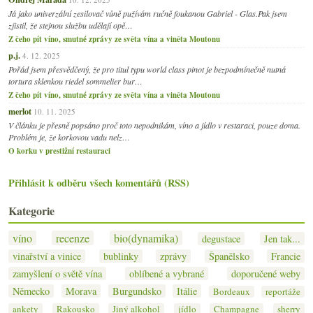
Já jako univerzální zesilovač vůně pužívám ručně foukanou Gabriel - Glas.Pak jsem
zjistil, že stejnou službu udělají opě…
Z čeho pít víno, smutné zprávy ze světa vína a viněta Moutonu
p.j.
4. 12. 2025
Pořád jsem přesvědčený, že pro titul typu world class pinot je bezpodmínečně nutná
tortura sklenkou riedel sommelier bur…
Z čeho pít víno, smutné zprávy ze světa vína a viněta Moutonu
merlot
10. 11. 2025
V článku je přesně popsáno proč toto nepodnikám, víno a jídlo v restaraci, pouze doma.
Problém je, že korkovou vadu nelz…
O korku v prestižní restauraci
Přihlásit k odběru všech komentářů (RSS)
Kategorie
víno
recenze
bio(dynamika)
degustace
Jen tak...
vinařství a vinice
bublinky
zprávy
Španělsko
Francie
zamyšlení o světě vína
oblíbené a vybrané
doporučené weby
Německo
Morava
Burgundsko
Itálie
Bordeaux
reportáže
ankety
Rakousko
Jiný alkohol
jídlo
Champagne
sherry