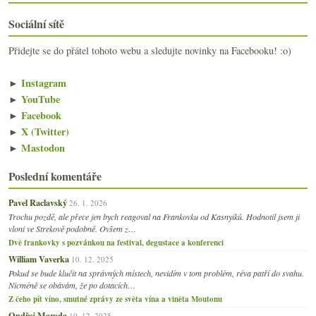
Nepijte, zblbnete…
Gourmet Guide po vlakových nádrážích
Sociální sítě
Ochutnávka „sudových“ Bordeaux 2007
Přidejte se do přátel tohoto webu a sledujte novinky na Facebooku! :o)
Večeře s Jean-Philippem Janoueixem a jeho víny
Bořetice, Terasy a výběrové Rulandské modré
En Primeur Bordeaux 2007 – bez velkého nadšení
►
Instagram
Svatovavřinecký Koráb ročníku 2006
►
YouTube
Odhánět splín ročníkem 2004
►
Facebook
K nedělnímu obědu… višňák!
►
X (Twitter)
března
►
Mastodon
(19)
►
února
(24)
►
Poslední komentáře
ledna
(24)
►
2007
(108)
►
Pavel Raclavský
26. 1. 2026
Trochu pozdě, ale přece jen bych reagoval na Frankovku od Kasnyiků. Hodnotil jsem ji
vloni ve Strekově podobně. Ovšem z…
Dvě frankovky s pozvánkou na festival, degustace a konferenci
William Vaverka
10. 12. 2025
Pokud se bude klučit na správných místech, nevidím v tom problém, réva patří do svahu.
Nicméně se obávám, že po dotacích…
Z čeho pít víno, smutné zprávy ze světa vína a viněta Moutonu
Ondřej Marada
10. 12. 2025