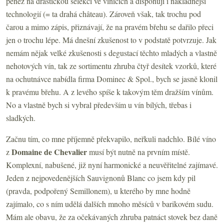
peněz na drastickou selekci ve vinicích a disponují i nákladnější
technologií (= ta drahá château). Zároveň však, tak trochu pod
čarou a mimo zápis, přiznávají, že na pravém břehu se dařilo přeci
jen o trochu lépe. Má dnešní zkušenost to v podstatě potvrzuje. Jak
nemám nějak velké zkušenosti s degustací těchto mladých a vlastně
nehotových vín, tak ze sortimentu zhruba čtyř desítek vzorků, které
na ochutnávce nabídla firma Dominec & Spol., bych se jasně klonil
k pravému břehu. A z levého spíše k takovým těm dražším vínům.
No a vlastně bych si vybral především u vín bílých, třebas i
sladkých.
Začnu tím, co mne příjemně překvapilo, neřkuli nadchlo. Bílé víno
Domaine de Chevalier
z
musí být nutně na prvním místě.
Komplexní, nabušené, již nyní harmonické a neuvěřitelné zajímavé.
Jeden z nejpovedenějších Sauvignonů Blanc co jsem kdy pil
(pravda, podpořený Semillonem), u kterého by mne hodně
zajímalo, co s ním udělá dalších mnoho měsíců v barikovém sudu.
Mám ale obavu, že za očekávaných zhruba patnáct stovek bez daně