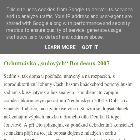
This site uses cookies from Google to deliver its services
and to analyze traffic. Your IP address and user-agent are
shared with Google along with performance and security
metrics to ensure quality of service, generate usage
statistics, and to detect and address abuse.
☰ Menu
LEARN MORE
GOT IT
STŘEDA 9. DUBNA 2008
Ochutnávka „sudových“ Bordeaux 2007
Sedím si tak doma u počítače, unavený a na rozpacích, z
reproduktorů zní Johnny Cash, baštím knäckebröd potřený husím
sádlem s kusy jatýrek a bez snahy o „snoubení“ to zapíjím
osmdesátikorunovým jakostním Neuburským 2004 z Dobšic (z
vinařství Lahofer, moc zajímavé víno). Snažím se dopsat článek,
než zahájím výplach mozku u druhého dílu Deníku Bridget
Jonesové. A při této (přiznejme-si poněkud dekadentní) konstelaci
se snažím přijít na to, jak popsat dojem z mladých vzorků