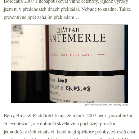
Bordeaux 2007 a nepapouškovat vinné celebrity, jejichž výroky
jsem tu v předchozích dnech překládal. Nebude to snadné. Takže
preventivně opět zahájím překladem…
Berry Bros. & Rudd totiž říkají, že ročník 2007 není „pravobřežní
či levobřežní“, ale dobrá či skvělá vína pocházejí prostě a
jednoduše z těch vinařství, která mají špičkové polohy, zároveň dost